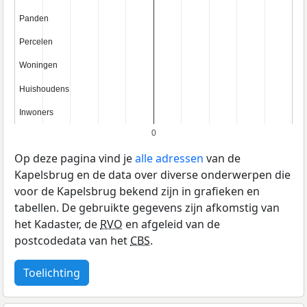
Panden
Panden
Percelen
Percelen
Woningen
Woningen
Huishoudens
Huishoudens
Inwoners
Inwoners
0
Op deze pagina vind je
alle adressen
van de
Kapelsbrug en de data over diverse onderwerpen die
voor de Kapelsbrug bekend zijn in grafieken en
tabellen. De gebruikte gegevens zijn afkomstig van
het Kadaster, de
RVO
en afgeleid van de
postcodedata van het
CBS
.
Toelichting