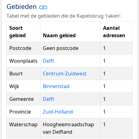
Gebieden
Tabel met de gebieden die de Kapelsbrug ‘raken’.
Soort
Aantal
gebied
Naam gebied
adressen
Postcode
Geen postcode
1
Woonplaats
Delft
1
Buurt
Centrum-Zuidwest
1
Wijk
Binnenstad
1
Gemeente
Delft
1
Provincie
Zuid-Holland
1
Waterschap
Hoogheemraadschap
1
van Delfland