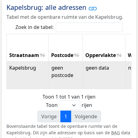
Kapelsbrug: alle adressen
Tabel met de openbare ruimte van de Kapelsbrug.
Zoek in de tabel:
Straatnaam
Postcode
Oppervlakte
Won
Straatnaam
Postcode
Oppervlakte
Won
Kapelsbrug
geen
geen data
n.v.t
postcode
Toon 1 tot 1 van 1 rijen
Toon
rijen
Vorige
1
Volgende
Bovenstaande tabel toont de openbare ruimte van de
Kapelsbrug. Dit zijn alle adressen op basis van de
BAG
data