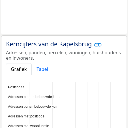
Kerncijfers van de Kapelsbrug
Adressen, panden, percelen, woningen, huishoudens
en inwoners.
Grafiek
Tabel
Postcodes
Postcodes
Adressen binnen bebouwde kom
Adressen binnen bebouwde kom
Adressen buiten bebouwde kom
Adressen buiten bebouwde kom
Adressen met postcode
Adressen met postcode
Adressen met woonfunctie
Adressen met woonfunctie