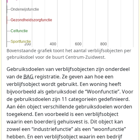
Onderwijsfunctie
Onderwijsfunctie
Gezondheidszorgfunctie
Gezondheidszorgfunctie
Celfunctie
Celfunctie
Sportfunctie
Sportfunctie
200
200
400
400
600
600
800
800
Bovenstaande grafiek toont het aantal verblijfsobjecten per
gebruiksdoel voor de buurt Centrum-Zuidwest.
Gebruiksdoelen van verblijfsobjecten zijn onderdeel
van de
BAG
registratie. Ze geven aan hoe een
verblijfsobject wordt gebruikt. Een woning heeft
bijvoorbeeld als gebruiksdoel de “Woonfunctie”. Voor
de gebruiksdoelen zijn 11 categorieën gedefinieerd.
Aan één object verschillende gebruiksdoelen worden
toegekend. Een voorbeeld is een verblijfsobject
waarin een boerderij gehuisvest is. Dit object kan
zowel een “industriefunctie” als een “woonfunctie”
hebben. En een verblijfsobject waarin een bedrijf