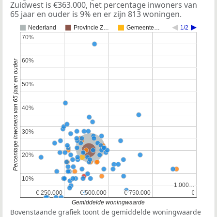
Zuidwest is €363.000, het percentage inwoners van
65 jaar en ouder is 9% en er zijn 813 woningen.
Nederland
Provincie Z…
Gemeente…
1/2
70%
70%
60%
60%
Percentage inwoners van 65 jaar en ouder
50%
50%
40%
40%
30%
30%
Nederland
Provincie Zuid-Holland
20%
20%
10%
10%
1.000…
1.000…
€ 250.000
€ 250.000
€ 500.000
€ 500.000
€ 750.000
€ 750.000
€
€
Gemiddelde woningwaarde
Bovenstaande grafiek toont de gemiddelde woningwaarde