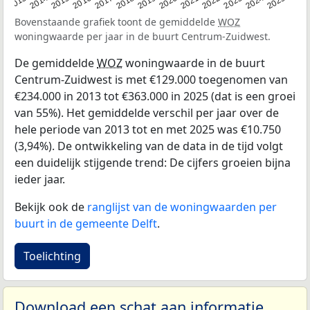
2015
2021
2014
2020
2013
2019
2025
2018
2024
2017
2023
2016
2022
Bovenstaande grafiek toont de gemiddelde
WOZ
woningwaarde per jaar in de buurt Centrum-Zuidwest.
De gemiddelde
WOZ
woningwaarde in de buurt
Centrum-Zuidwest is met €129.000 toegenomen van
€234.000 in 2013 tot €363.000 in 2025 (dat is een groei
van 55%). Het gemiddelde verschil per jaar over de
hele periode van 2013 tot en met 2025 was €10.750
(3,94%). De ontwikkeling van de data in de tijd volgt
een duidelijk stijgende trend: De cijfers groeien bijna
ieder jaar.
Bekijk ook de
ranglijst van de woningwaarden per
buurt in de gemeente Delft
.
Toelichting
Download een schat aan informatie