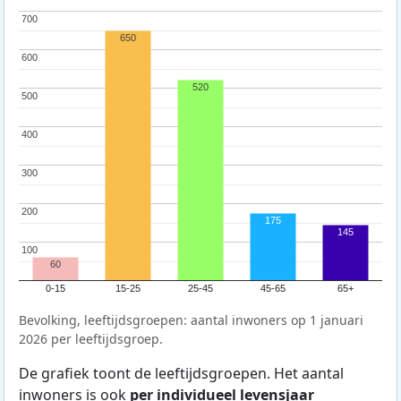
700
700
650
600
600
520
500
500
400
400
300
300
200
200
175
145
100
100
60
0-15
15-25
25-45
45-65
65+
Bevolking, leeftijdsgroepen: aantal inwoners op 1 januari
2026 per leeftijdsgroep.
De grafiek toont de leeftijdsgroepen. Het aantal
inwoners is ook
per individueel levensjaar