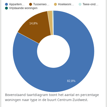
Appartem…
Tussenwo…
Hoekwoni…
Twee-ond…
Vrijstaande woningen
14,8%
82,8%
Bovenstaand taartdiagram toont het aantal en percentage
woningen naar type in de buurt Centrum-Zuidwest.