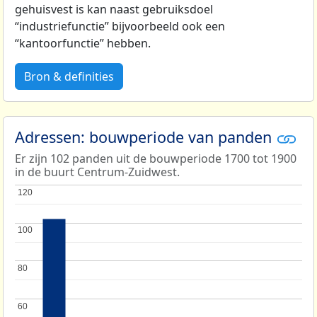
gehuisvest is kan naast gebruiksdoel
“industriefunctie” bijvoorbeeld ook een
“kantoorfunctie” hebben.
Bron & definities
Adressen: bouwperiode van panden
Er zijn 102 panden uit de bouwperiode 1700 tot 1900
in de buurt Centrum-Zuidwest.
120
120
100
100
80
80
60
60