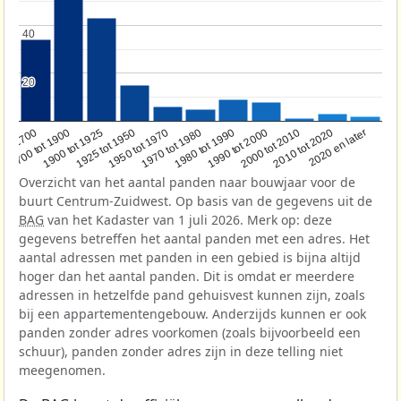
40
40
20
20
1950 tot 1970
1990 tot 2000
1900 tot 1925
2020 en later
1970 tot 1980
oor 1700
2000 tot 2010
1925 tot 1950
1980 tot 1990
1700 tot 1900
2010 tot 2020
Overzicht van het aantal panden naar bouwjaar voor de
buurt Centrum-Zuidwest. Op basis van de gegevens uit de
BAG
van het Kadaster van 1 juli 2026. Merk op: deze
gegevens betreffen het aantal panden met een adres. Het
aantal adressen met panden in een gebied is bijna altijd
hoger dan het aantal panden. Dit is omdat er meerdere
adressen in hetzelfde pand gehuisvest kunnen zijn, zoals
bij een appartementengebouw. Anderzijds kunnen er ook
panden zonder adres voorkomen (zoals bijvoorbeeld een
schuur), panden zonder adres zijn in deze telling niet
meegenomen.