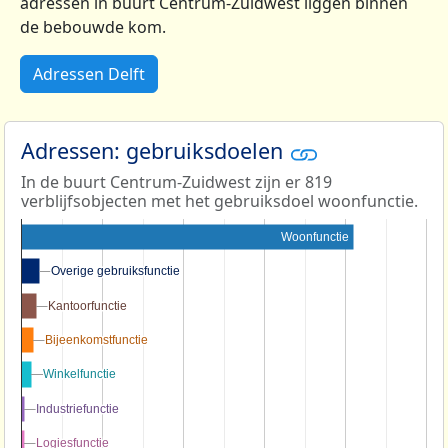
adressen in buurt Centrum-Zuidwest liggen binnen
de bebouwde kom.
Adressen Delft
Adressen: gebruiksdoelen
In de buurt Centrum-Zuidwest zijn er 819
verblijfsobjecten met het gebruiksdoel woonfunctie.
Woonfunctie
Overige gebruiksfunctie
Overige gebruiksfunctie
Kantoorfunctie
Kantoorfunctie
Bijeenkomstfunctie
Bijeenkomstfunctie
Winkelfunctie
Winkelfunctie
Industriefunctie
Industriefunctie
Logiesfunctie
Logiesfunctie