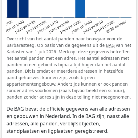
1950 tot 1970
1990 tot 2000
1900 tot 1925
2020 en later
1970 tot 1980
oor 1700
2000 tot 2010
1925 tot 1950
1980 tot 1990
1700 tot 1900
2010 tot 2020
Overzicht van het aantal panden naar bouwjaar voor de
Barbarasteeg. Op basis van de gegevens uit de
BAG
van het
Kadaster van 1 juli 2026. Merk op: deze gegevens betreffen
het aantal panden met een adres. Het aantal adressen met
panden in een gebied is bijna altijd hoger dan het aantal
panden. Dit is omdat er meerdere adressen in hetzelfde
pand gehuisvest kunnen zijn, zoals bij een
appartementengebouw. Anderzijds kunnen er ook panden
zonder adres voorkomen (zoals bijvoorbeeld een schuur),
panden zonder adres zijn in deze telling niet meegenomen.
De
BAG
bevat de officiële gegevens van alle adressen
en gebouwen in Nederland. In de BAG zijn, naast alle
adressen, alle panden, verblijfsobjecten,
standplaatsen en ligplaatsen geregistreerd.