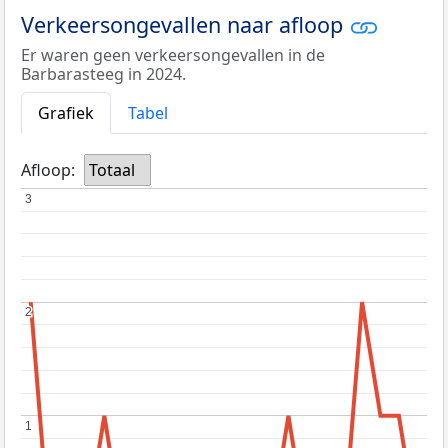
Verkeersongevallen naar afloop
Er waren geen verkeersongevallen in de
Barbarasteeg in 2024.
Grafiek
Tabel
Afloop:
Totaal
3
3
2
2
1
1