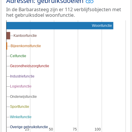
Adressen: gebruiksdoelen
In de Barbarasteeg zijn er 112 verblijfsobjecten met
het gebruiksdoel woonfunctie.
Woonfunctie
Kantoorfunctie
Kantoorfunctie
Bijeenkomstfunctie
Bijeenkomstfunctie
Celfunctie
Celfunctie
Gezondheidszorgfunctie
Gezondheidszorgfunctie
Industriefunctie
Industriefunctie
Logiesfunctie
Logiesfunctie
Onderwijsfunctie
Onderwijsfunctie
Sportfunctie
Sportfunctie
Winkelfunctie
Winkelfunctie
Overige gebruiksfunctie
Overige gebruiksfunctie
25
25
50
50
75
75
100
100