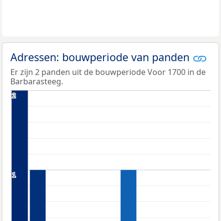
Adressen: bouwperiode van panden
Er zijn 2 panden uit de bouwperiode Voor 1700 in de
Barbarasteeg.
2
2
1
1