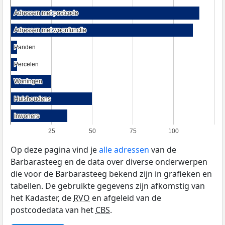
Adressen met postcode
Adressen met postcode
Adressen met woonfunctie
Adressen met woonfunctie
Panden
Panden
Percelen
Percelen
Woningen
Woningen
Huishoudens
Huishoudens
Inwoners
Inwoners
25
50
75
100
Op deze pagina vind je
alle adressen
van de
Barbarasteeg en de data over diverse onderwerpen
die voor de Barbarasteeg bekend zijn in grafieken en
tabellen. De gebruikte gegevens zijn afkomstig van
het Kadaster, de
RVO
en afgeleid van de
postcodedata van het
CBS
.