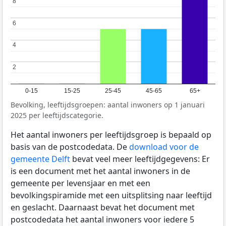
8
8
6
6
4
4
2
2
0-15
15-25
25-45
45-65
65+
Bevolking, leeftijdsgroepen: aantal inwoners op 1 januari
2025 per leeftijdscategorie.
Het aantal inwoners per leeftijdsgroep is bepaald op
basis van de postcodedata. De
download voor de
gemeente Delft
bevat veel meer leeftijdgegevens: Er
is een document met het aantal inwoners in de
gemeente per levensjaar en met een
bevolkingspiramide met een uitsplitsing naar leeftijd
en geslacht. Daarnaast bevat het document met
postcodedata het aantal inwoners voor iedere 5