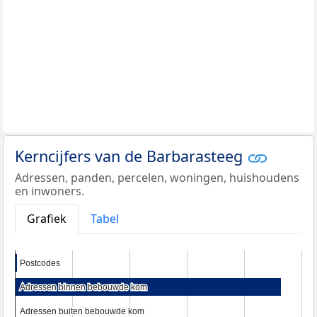
Kerncijfers van de Barbarasteeg
Adressen, panden, percelen, woningen, huishoudens
en inwoners.
Grafiek
Tabel
Postcodes
Postcodes
Adressen binnen bebouwde kom
Adressen binnen bebouwde kom
Adressen buiten bebouwde kom
Adressen buiten bebouwde kom