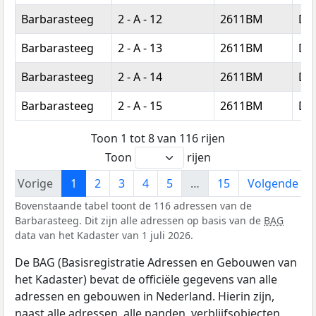
Barbarasteeg
2 - A - 12
2611BM
Del
Barbarasteeg
2 - A - 13
2611BM
Del
Barbarasteeg
2 - A - 14
2611BM
Del
Barbarasteeg
2 - A - 15
2611BM
Del
Toon 1 tot 8 van 116 rijen
Toon
rijen
Vorige
1
2
3
4
5
…
15
Volgende
Bovenstaande tabel toont de 116 adressen van de
Barbarasteeg. Dit zijn alle adressen op basis van de
BAG
data van het Kadaster van 1 juli 2026.
De BAG (Basisregistratie Adressen en Gebouwen van
het Kadaster) bevat de officiële gegevens van alle
adressen en gebouwen in Nederland. Hierin zijn,
naast alle adressen, alle panden, verblijfsobjecten,