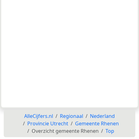
AlleCijfers.nl
Regionaal
Nederland
Provincie Utrecht
Gemeente Rhenen
Overzicht gemeente Rhenen
Top