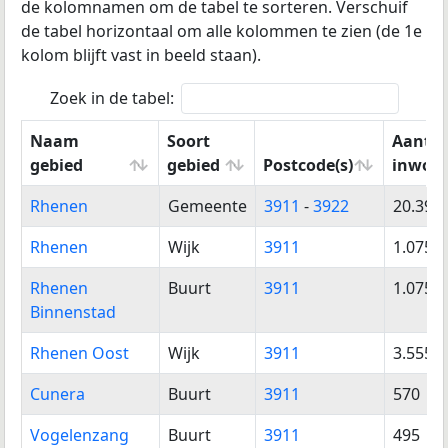
de kolomnamen om de tabel te sorteren.
Verschuif
de tabel horizontaal om alle kolommen te zien (de 1e
kolom blijft vast in beeld staan).
Zoek in de tabel:
Naam
Soort
Aantal
gebied
gebied
Postcode(s)
inwon
Naam
Soort
Postcode(s)
Aantal
Rhenen
Gemeente
3911
-
3922
20.392
gebied
gebied
inwon
Rhenen
Wijk
3911
1.075
Rhenen
Buurt
3911
1.075
Binnenstad
Rhenen Oost
Wijk
3911
3.555
Cunera
Buurt
3911
570
Vogelenzang
Buurt
3911
495