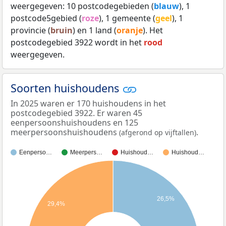
weergegeven: 10 postcodegebieden (
blauw
), 1
postcode5gebied (
roze
), 1 gemeente (
geel
), 1
provincie (
bruin
) en 1 land (
oranje
). Het
postcodegebied 3922 wordt in het
rood
weergegeven.
Soorten huishoudens
In 2025 waren er 170 huishoudens in het
postcodegebied 3922. Er waren 45
eenpersoonshuishoudens en 125
meerpersoonshuishoudens
.
(afgerond op vijftallen)
Eenperso…
Meerpers…
Huishoud…
Huishoud…
26,5%
29,4%