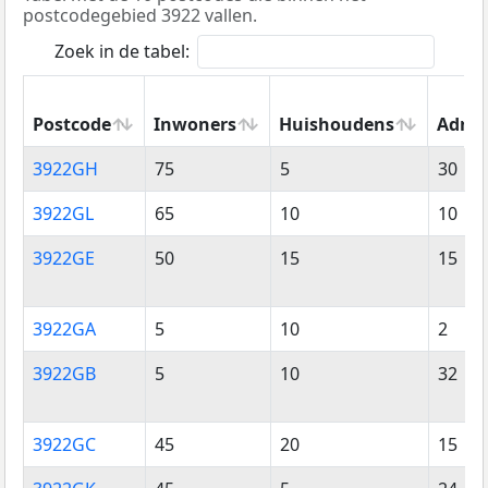
postcodegebied 3922 vallen.
Zoek in de tabel:
Postcode
Inwoners
Huishoudens
Adres
Postcode
Inwoners
Huishoudens
Adres
3922GH
75
5
30
3922GL
65
10
10
3922GE
50
15
15
3922GA
5
10
2
3922GB
5
10
32
3922GC
45
20
15