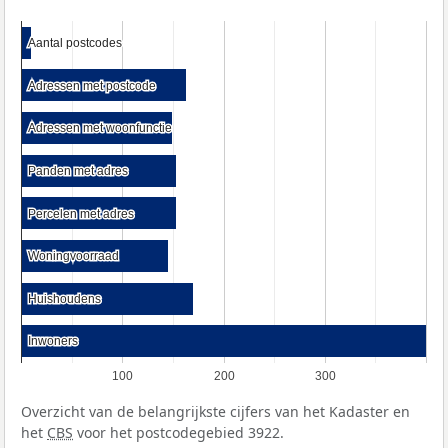
Aantal postcodes
Aantal postcodes
Adressen met postcode
Adressen met postcode
Adressen met woonfunctie
Adressen met woonfunctie
Panden met adres
Panden met adres
Percelen met adres
Percelen met adres
Woningvoorraad
Woningvoorraad
Huishoudens
Huishoudens
Inwoners
Inwoners
100
200
300
Overzicht van de belangrijkste cijfers van het Kadaster en
het
CBS
voor het postcodegebied 3922.