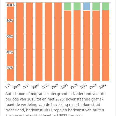
100%
100%
80%
80%
60%
60%
40%
40%
20%
20%
2019
2022
2017
2025
2020
2015
2023
2018
2021
2016
2024
Autochtoon of migratieachtergrond in Nederland voor de
periode van 2015 tot en met 2025: Bovenstaande grafiek
toont de verdeling van de bevolking naar herkomst uit
Nederland, herkomst uit Europa en herkomst van buiten
Europa in het postcodegebied 3922 per jaar.