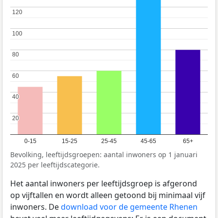
120
120
100
100
80
80
60
60
40
40
20
20
0-15
15-25
25-45
45-65
65+
Bevolking, leeftijdsgroepen: aantal inwoners op 1 januari
2025 per leeftijdscategorie.
Het aantal inwoners per leeftijdsgroep is afgerond
op vijftallen en wordt alleen getoond bij minimaal vijf
inwoners. De
download voor de gemeente Rhenen