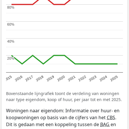
80%
80%
60%
60%
40%
40%
20%
20%
2019
2022
2025
2017
2020
2023
2015
2018
2021
2024
2016
Bovenstaande lijngrafiek toont de verdeling van woningen
naar type eigendom, koop of huur, per jaar tot en met 2025.
Woningen naar eigendom: Informatie over huur- en
koopwoningen op basis van de cijfers van het
CBS
.
Dit is gedaan met een koppeling tussen de
BAG
en