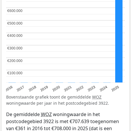
€600.000
€600.000
€500.000
€500.000
€400.000
€400.000
€300.000
€300.000
€200.000
€200.000
€100.000
€100.000
2016
2017
2018
2019
2020
2021
2022
2023
2024
2025
Bovenstaande grafiek toont de gemiddelde
WOZ
woningwaarde per jaar in het postcodegebied 3922.
De gemiddelde
WOZ
woningwaarde in het
postcodegebied 3922 is met €707.639 toegenomen
van €361 in 2016 tot €708.000 in 2025 (dat is een