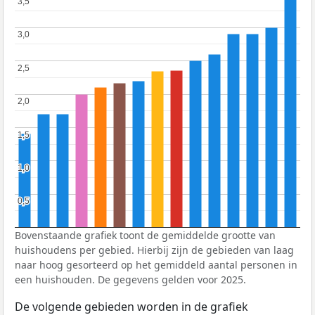
3,5
3,5
3,0
3,0
2,5
2,5
2,0
2,0
1,5
1,5
1,0
1,0
0,5
0,5
Bovenstaande grafiek toont de gemiddelde grootte van
huishoudens per gebied. Hierbij zijn de gebieden van laag
naar hoog gesorteerd op het gemiddeld aantal personen in
een huishouden. De gegevens gelden voor 2025.
De volgende gebieden worden in de grafiek