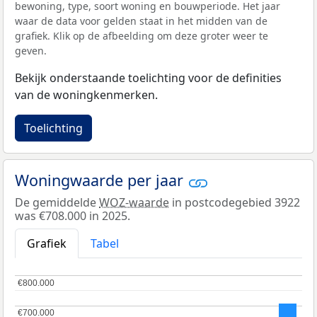
bewoning, type, soort woning en bouwperiode. Het jaar
waar de data voor gelden staat in het midden van de
grafiek. Klik op de afbeelding om deze groter weer te
geven.
Bekijk onderstaande toelichting voor de definities
van de woningkenmerken.
Toelichting
Woningwaarde per jaar
De gemiddelde
WOZ-waarde
in postcodegebied 3922
was €708.000 in 2025.
Grafiek
Tabel
€800.000
€800.000
€700.000
€700.000