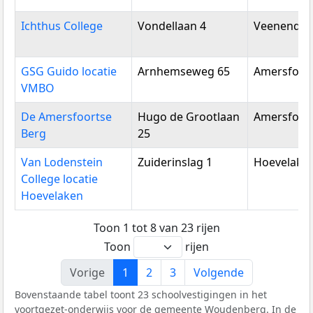
Ichthus College
Vondellaan 4
Veenendaa
GSG Guido locatie
Arnhemseweg 65
Amersfoor
VMBO
De Amersfoortse
Hugo de Grootlaan
Amersfoor
Berg
25
Van Lodenstein
Zuiderinslag 1
Hoevelake
College locatie
Hoevelaken
Toon 1 tot 8 van 23 rijen
Toon
rijen
Vorige
1
2
3
Volgende
Bovenstaande tabel toont 23 schoolvestigingen in het
voortgezet-onderwijs voor de gemeente Woudenberg. In de