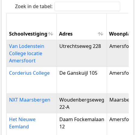
Zoek in de tabel:
Schoolvestiging
Adres
Woonplaa
Schoolvestiging
Adres
Woonplaa
Van Lodenstein
Utrechtseweg 228
Amersfoor
College locatie
Amersfoort
Corderius College
De Ganskuijl 105
Amersfoor
NXT Maarsbergen
Woudenbergseweg
Maarsberg
22-A
Het Nieuwe
Daam Fockemalaan
Amersfoor
Eemland
12