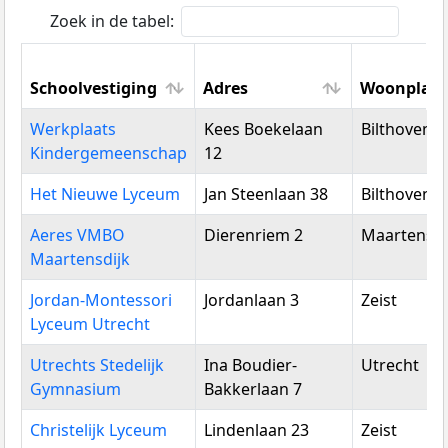
Zoek in de tabel:
Schoolvestiging
Adres
Woonplaat
Schoolvestiging
Adres
Woonplaat
Werkplaats
Kees Boekelaan
Bilthoven
Kindergemeenschap
12
Het Nieuwe Lyceum
Jan Steenlaan 38
Bilthoven
Aeres VMBO
Dierenriem 2
Maartensdi
Maartensdijk
Jordan-Montessori
Jordanlaan 3
Zeist
Lyceum Utrecht
Utrechts Stedelijk
Ina Boudier-
Utrecht
Gymnasium
Bakkerlaan 7
Christelijk Lyceum
Lindenlaan 23
Zeist