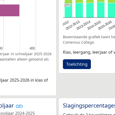
20%
20%
2016
2012-2013
2015-2016
2011-2012
2014-2015
2013-2014
Bovenstaande grafiek toont het
Comenius College.
00
00
400
400
Klas, leergang, leerjaar of v
erjaar in schooljaar 2025-2026
aantallen alleen getoond als
Toelichting
jaar 2025-2026 in klas of
oljaar
Slagingspercentage
hooljaar 2024-2025
Gebruik de 2 keuzelijsten 