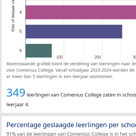
Klas of leerjaar van de leerlingen
4
5
6
100
100
200
200
3
3
Bovenstaande grafiek toont de verdeling van leerlingen naar le
voor Comenius College. Vanaf schooljaar 2023-2024 worden de 
er meer dan 5 leerlingen in een leerjaar voorkomen.
349
leerlingen van Comenius College zaten in school
leerjaar 4.
Percentage geslaagde leerlingen per scho
91% van de leerlingen van Comenius College is in het sc