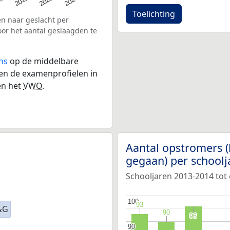
Toelichting
en naar geslacht per
oor het aantal geslaagden te
ns
op de middelbare
 en de examenprofielen in
n het
VWO
.
Aantal opstromers (
gegaan) per school
Schooljaren 2013-2014 tot
100
100
93
93
&G
90
90
96
96
90
90