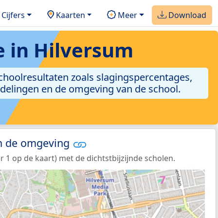
Cijfers
Kaarten
Meer
Download
in Hilversum
choolresultaten zoals slagingspercentages,
ordelingen en de omgeving van de school.
in de omgeving
1 op de kaart) met de dichtstbijzijnde scholen.