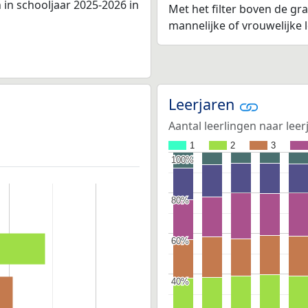
in schooljaar 2025-2026 in
Met het filter boven de gra
mannelijke of vrouwelijke
Leerjaren
Aantal leerlingen naar leer
1
2
3
100%
100%
80%
80%
60%
60%
40%
40%