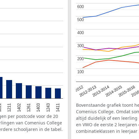
600
600
500
500
400
400
300
300
200
200
100
100
2016
2012-2013
2015-2016
2011-2012
2014-2015
2013-2014
Bovenstaande grafiek toont he
1403
1261
1402
1211
1411
21
1243
Comenius College. Omdat som
ngen per postcode voor de 20
altijd duidelijk of een leerl
rlingen van Comenius College
en VWO de eerste 2 leerjaren
rdere schooljaren in de tabel.
combinatieklassen in leerjaa