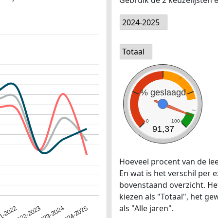
2024-2025
Totaal
% geslaagd
0
100
91,37
Hoeveel procent van de le
En wat is het verschil per 
bovenstaand overzicht. He
kiezen als "Totaal", het 
als "Alle jaren".
2022-2023
2024-2025
1-2022
2023-2024