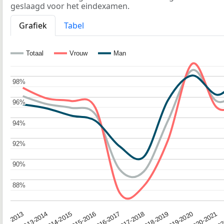
geslaagd voor het eindexamen.
Grafiek
Tabel
Totaal
Vrouw
Man
98%
98%
96%
96%
94%
94%
92%
92%
90%
90%
88%
88%
2014-2015
2019-2020
2016-2017
202
2013-2014
2018-2019
2015-2016
2020-2021
012-2013
2017-2018