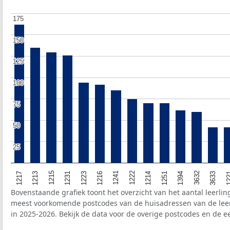
175
175
150
150
125
125
100
100
75
75
50
50
25
25
1215
1222
3633
1213
1241
3632
1217
1216
1394
1223
1251
1231
1214
12
Bovenstaande grafiek toont het overzicht van het aantal leerli
meest voorkomende postcodes van de huisadressen van de lee
in 2025-2026. Bekijk de data voor de overige postcodes en de ee