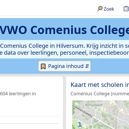
Zoek
WO Comenius College 
menius College in Hilversum. Krijg inzicht in s
 de data over leerlingen, personeel, inspectiebeo
Pagina inhoud ⇵
Kaart met scholen 
04 leerlingen in
Comenius College (nummer 