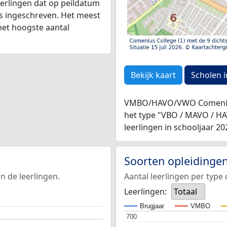
leerlingen dat op peildatum
as ingeschreven. Het meest
het hoogste aantal
Bekijk kaart
Scholen i
VMBO/HAVO/VWO Comenius C
het type "VBO / MAVO / H
leerlingen in schooljaar 20
Soorten opleidinge
n de leerlingen.
Aantal leerlingen per type 
Leerlingen:
Totaal
Brugjaar
VMBO
700
700