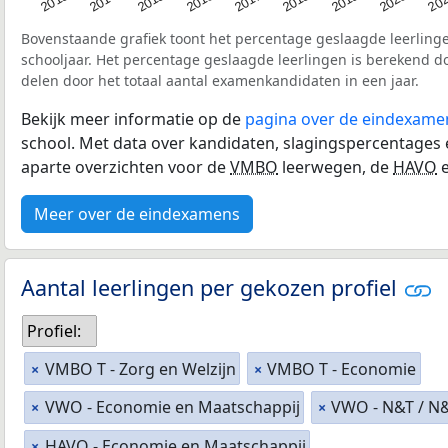
Bovenstaande grafiek toont het percentage geslaagde leerling
schooljaar. Het percentage geslaagde leerlingen is berekend d
delen door het totaal aantal examenkandidaten in een jaar.
Bekijk meer informatie op de
pagina over de eindexame
school. Met data over kandidaten, slagingspercentages
aparte overzichten voor de
VMBO
leerwegen, de
HAVO
e
Meer over de eindexamens
Aantal leerlingen per gekozen profiel
Profiel:
VMBO T - Zorg en Welzijn
VMBO T - Economie
×
×
VWO - Economie en Maatschappij
VWO - N&T / N
×
×
HAVO - Economie en Maatschappij
×