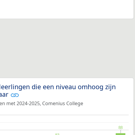
leerlingen die een niveau omhoog zijn
jaar
 en met 2024-2025, Comenius College
88
88