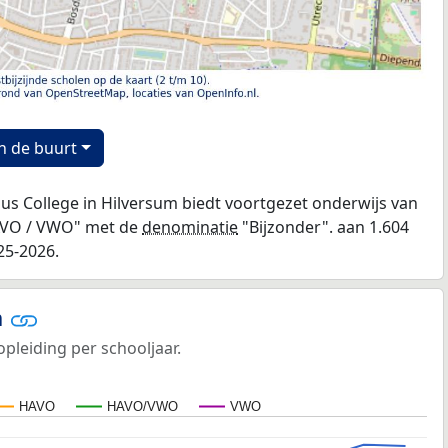
n de buurt
ollege in Hilversum biedt voortgezet onderwijs van
AVO / VWO" met de
denominatie
"Bijzonder". aan 1.604
25-2026.
n
opleiding per schooljaar.
HAVO
HAVO/VWO
VWO