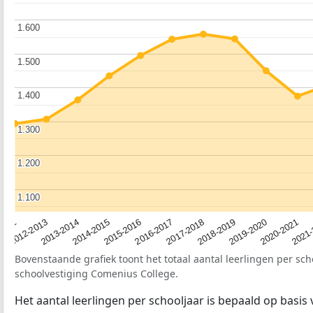
1.600
1.600
1.500
1.500
1.400
1.400
1.300
1.300
1.200
1.200
1.100
1.100
2012-2013
2019-2020
2017-2018
2015-2016
2013-2014
2020-2021
2012
2018-2019
2016-2017
2014-2015
2021
Bovenstaande grafiek toont het totaal aantal leerlingen per sch
schoolvestiging Comenius College.
Het aantal leerlingen per schooljaar is bepaald op basis