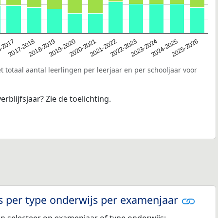
2020-2021
-2017
2023-2024
2019-2020
2022-2023
2018-2019
2025-2026
2021-2022
2017-2018
2024-2025
 totaal aantal leerlingen per leerjaar en per schooljaar voor
erblijfsjaar? Zie de toelichting.
s per type onderwijs per examenjaar
en selecteer op examenjaar of type onderwijs: