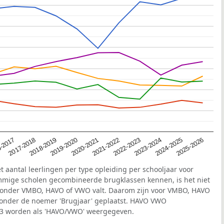
2020-2021
-2017
2023-2024
2019-2020
2022-2023
2018-2019
2025-2026
2021-2022
2017-2018
2024-2025
t aantal leerlingen per type opleiding per schooljaar voor
mige scholen gecombineerde brugklassen kennen, is het niet
ing onder VMBO, HAVO of VWO valt. Daarom zijn voor VMBO, HAVO
 onder de noemer 'Brugjaar' geplaatst. HAVO VWO
r 3 worden als 'HAVO/VWO' weergegeven.