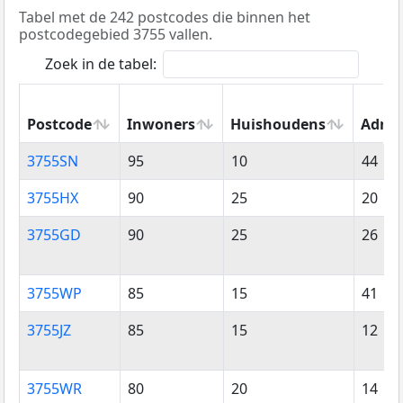
Tabel met de 242 postcodes die binnen het
postcodegebied 3755 vallen.
Zoek in de tabel:
Postcode
Inwoners
Huishoudens
Adres
Postcode
Inwoners
Huishoudens
Adres
3755SN
95
10
44
3755HX
90
25
20
3755GD
90
25
26
3755WP
85
15
41
3755JZ
85
15
12
3755WR
80
20
14