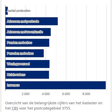
Aantal postcodes
Aantal postcodes
Adressen met postcode
Adressen met postcode
Adressen met woonfunctie
Adressen met woonfunctie
Panden met adres
Panden met adres
Percelen met adres
Percelen met adres
Woningvoorraad
Woningvoorraad
Huishoudens
Huishoudens
Inwoners
Inwoners
2.000
4.000
6.000
8.000
Overzicht van de belangrijkste cijfers van het Kadaster en
het
CBS
voor het postcodegebied 3755.