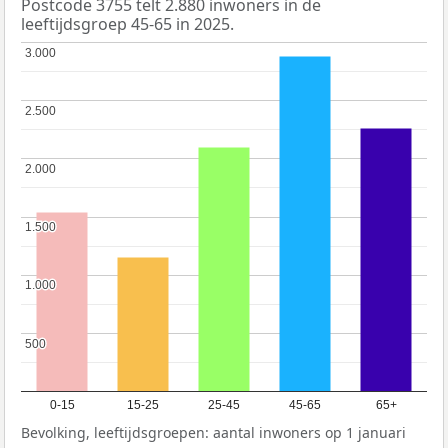
Postcode 3755 telt 2.880 inwoners in de
leeftijdsgroep 45-65 in 2025.
3.000
3.000
2.500
2.500
2.000
2.000
1.500
1.500
1.000
1.000
500
500
0-15
15-25
25-45
45-65
65+
Bevolking, leeftijdsgroepen: aantal inwoners op 1 januari