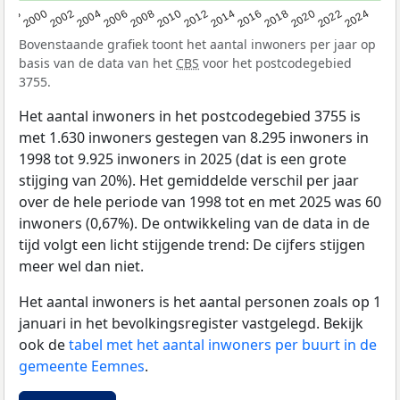
1998
2000
2002
2004
2006
2008
2010
2012
2014
2016
2018
2020
2022
2024
Bovenstaande grafiek toont het aantal inwoners per jaar op
basis van de data van het
CBS
voor het postcodegebied
3755.
Het aantal inwoners in het postcodegebied 3755 is
met 1.630 inwoners gestegen van 8.295 inwoners in
1998 tot 9.925 inwoners in 2025 (dat is een grote
stijging van 20%). Het gemiddelde verschil per jaar
over de hele periode van 1998 tot en met 2025 was 60
inwoners (0,67%). De ontwikkeling van de data in de
tijd volgt een licht stijgende trend: De cijfers stijgen
meer wel dan niet.
Het aantal inwoners is het aantal personen zoals op 1
januari in het bevolkingsregister vastgelegd. Bekijk
ook de
tabel met het aantal inwoners per buurt in de
gemeente Eemnes
.