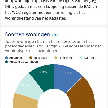
koopwoningen op basis van de cijfers van het
CBS
.
Dit is gedaan met een koppeling tussen de
BAG
en
het
WOZ
-register met een aanvulling uit het
woningbestand van het Kadaster.
Soorten woningen
Tussenwoningen komen het meeste voor in het
postcodegebied 3755: er zijn 2.058 adressen met het
woningtype tussenwoningen.
Appartem…
Tussenwo…
Hoekwoni…
Twee-ond…
Vrijstaande woningen
10,5%
12,4%
9,5%