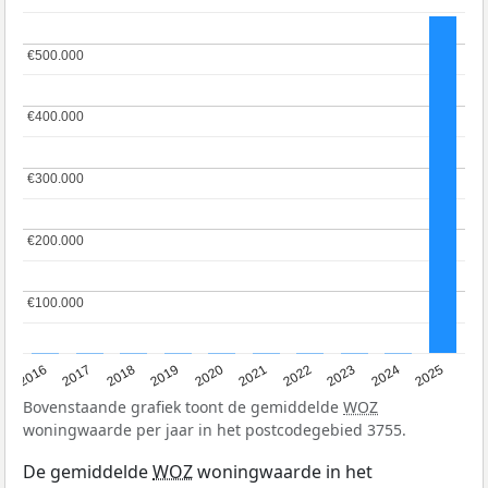
€500.000
€500.000
€400.000
€400.000
€300.000
€300.000
€200.000
€200.000
€100.000
€100.000
2016
2017
2018
2019
2020
2021
2022
2023
2024
2025
Bovenstaande grafiek toont de gemiddelde
WOZ
woningwaarde per jaar in het postcodegebied 3755.
De gemiddelde
WOZ
woningwaarde in het