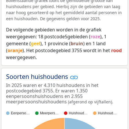
Bovenstaande grafiek toont de gemiddelde grootte van
huishoudens per gebied. Hierbij zijn de gebieden van laag
naar hoog gesorteerd op het gemiddeld aantal personen in
een huishouden. De gegevens gelden voor 2025.
De volgende gebieden worden in de grafiek
weergegeven: 18 postcode5gebieden (
roze
), 1
gemeente (
geel
), 1 provincie (
bruin
) en 1 land
(
oranje
). Het postcodegebied 3755 wordt in het
rood
weergegeven.
Soorten huishoudens
In 2025 waren er 4.310 huishoudens in het
postcodegebied 3755. Er waren 1.350
eenpersoonshuishoudens en 2.955
meerpersoonshuishoudens
.
(afgerond op vijftallen)
Eenperso…
Meerpers…
Huishoud…
Huishoud…