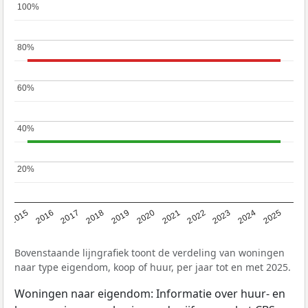
100%
100%
80%
80%
60%
60%
40%
40%
20%
20%
2019
2022
2025
2017
2020
2023
2015
2018
2021
2024
2016
Bovenstaande lijngrafiek toont de verdeling van woningen
naar type eigendom, koop of huur, per jaar tot en met 2025.
Woningen naar eigendom: Informatie over huur- en