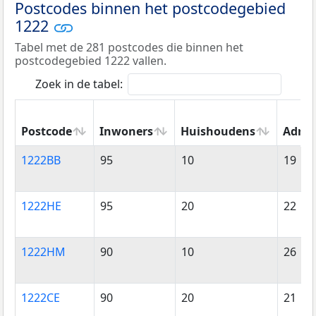
Postcodes binnen het postcodegebied
1222
Tabel met de 281 postcodes die binnen het
postcodegebied 1222 vallen.
Zoek in de tabel:
Postcode
Inwoners
Huishoudens
Adres
Postcode
Inwoners
Huishoudens
Adres
1222BB
95
10
19
1222HE
95
20
22
1222HM
90
10
26
1222CE
90
20
21