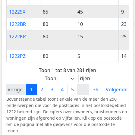
1222SX
85
45
9
1222BR
80
10
23
1222KP
80
15
25
1222PZ
80
5
14
Toon 1 tot 8 van 281 rijen
Toon
rijen
Vorige
1
2
3
4
5
…
36
Volgende
Bovenstaande tabel toont enkele van de meer dan 250
onderwerpen die voor de postcodes in het postcodegebied
1222 bekend zijn. De cijfers over inwoners, huishoudens en
woningen zijn afgerond op vijftallen. Klik op de postcode
om de pagina met alle gegevens voor die postcode te
tonen.