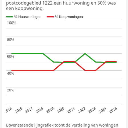
postcodegebied 1222 een huurwoning en 50% was
een koopwoning.
% Huurwoningen
% Koopwoningen
100%
100%
80%
80%
60%
60%
40%
40%
20%
20%
2019
2022
2025
2017
2020
2023
2015
2018
2021
2024
2016
Bovenstaande lijngrafiek toont de verdeling van woningen