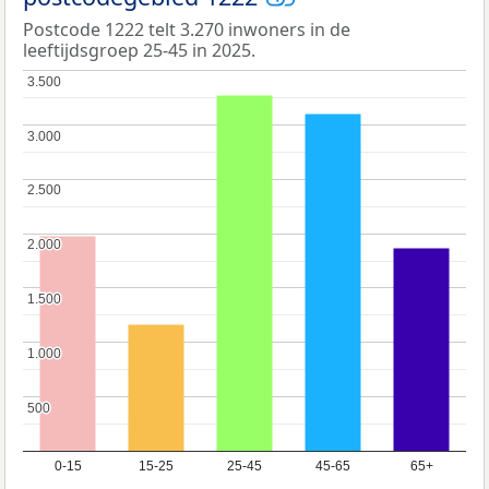
Postcode 1222 telt 3.270 inwoners in de
leeftijdsgroep 25-45 in 2025.
3.500
3.500
3.000
3.000
2.500
2.500
2.000
2.000
1.500
1.500
1.000
1.000
500
500
0-15
15-25
25-45
45-65
65+