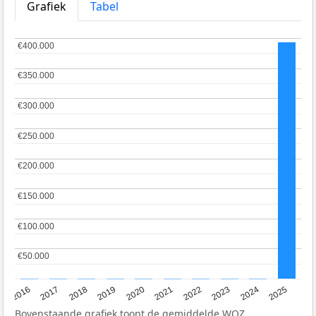
Grafiek
Tabel
€400.000
€400.000
€350.000
€350.000
€300.000
€300.000
€250.000
€250.000
€200.000
€200.000
€150.000
€150.000
€100.000
€100.000
€50.000
€50.000
2016
2017
2018
2019
2020
2021
2022
2023
2024
2025
Bovenstaande grafiek toont de gemiddelde
WOZ