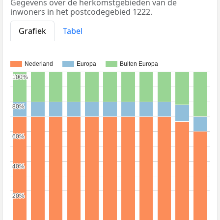
Gegevens over de herkomstgebieden van de
inwoners in het postcodegebied 1222.
Grafiek
Tabel
Nederland
Europa
Buiten Europa
100%
100%
80%
80%
60%
60%
40%
40%
20%
20%