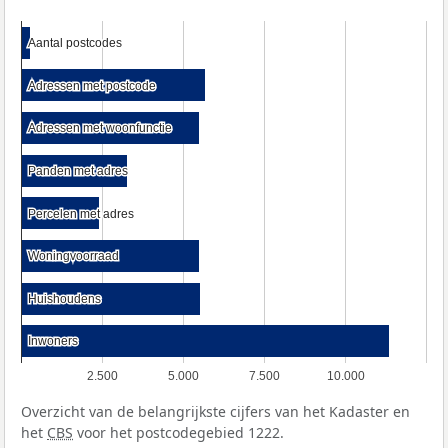
Aantal postcodes
Aantal postcodes
Adressen met postcode
Adressen met postcode
Adressen met woonfunctie
Adressen met woonfunctie
Panden met adres
Panden met adres
Percelen met adres
Percelen met adres
Woningvoorraad
Woningvoorraad
Huishoudens
Huishoudens
Inwoners
Inwoners
2.500
5.000
7.500
10.000
Overzicht van de belangrijkste cijfers van het Kadaster en
het
CBS
voor het postcodegebied 1222.