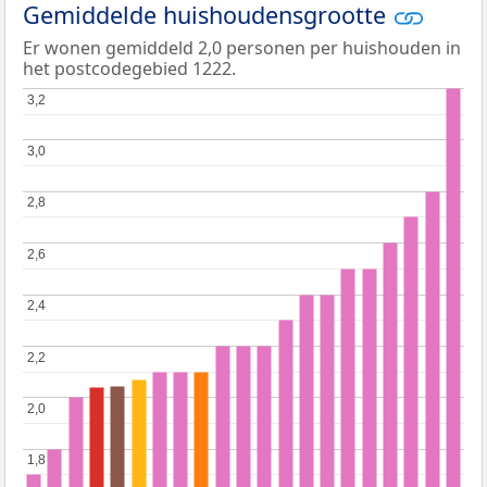
Gemiddelde huishoudensgrootte
Er wonen gemiddeld 2,0 personen per huishouden in
het postcodegebied 1222.
3,2
3,2
3,0
3,0
2,8
2,8
2,6
2,6
2,4
2,4
2,2
2,2
2,0
2,0
1,8
1,8