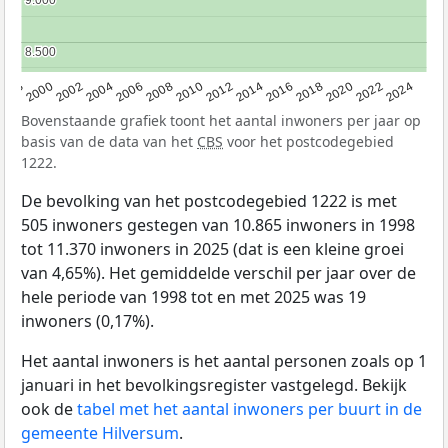
8.500
8.500
1998
2000
2002
2004
2006
2008
2010
2012
2014
2016
2018
2020
2022
2024
Bovenstaande grafiek toont het aantal inwoners per jaar op
basis van de data van het
CBS
voor het postcodegebied
1222.
De bevolking van het postcodegebied 1222 is met
505 inwoners gestegen van 10.865 inwoners in 1998
tot 11.370 inwoners in 2025 (dat is een kleine groei
van 4,65%). Het gemiddelde verschil per jaar over de
hele periode van 1998 tot en met 2025 was 19
inwoners (0,17%).
Het aantal inwoners is het aantal personen zoals op 1
januari in het bevolkingsregister vastgelegd. Bekijk
ook de
tabel met het aantal inwoners per buurt in de
gemeente Hilversum
.