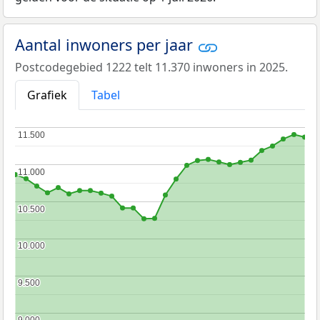
Aantal inwoners per jaar
Postcodegebied 1222 telt 11.370 inwoners in 2025.
Grafiek
Tabel
11.500
11.500
11.000
11.000
10.500
10.500
10.000
10.000
9.500
9.500
9.000
9.000