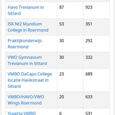
Havo Trevianum in
87
923
Sittard
ISK Nt2 Mundium
53
351
College in Roermond
Praktijkonderwijs
30
292
Roermond
VWO Gymnasium
30
332
Trevianum in Sittard
VMBO DaCapo College
23
689
locatie Havikstraat in
Sittard
VMBO/HAVO/VWO
20
633
Wings Roermond
Yuverta VMBO
6
531