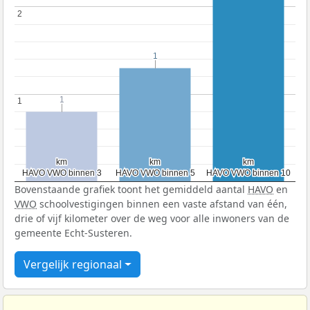
2
2
1
1
1
1
1
1
km
km
km
km
km
km
HAVO VWO binnen 3
HAVO VWO binnen 3
HAVO VWO binnen 5
HAVO VWO binnen 5
HAVO VWO binnen 10
HAVO VWO binnen 10
Bovenstaande grafiek toont het gemiddeld aantal
HAVO
en
VWO
schoolvestigingen binnen een vaste afstand van één,
drie of vijf kilometer over de weg voor alle inwoners van de
gemeente Echt-Susteren.
Vergelijk regionaal