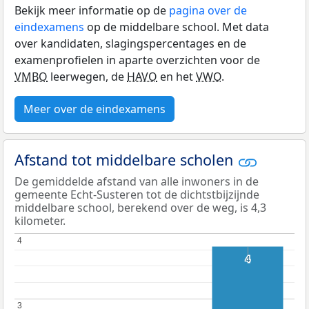
Bekijk meer informatie op de
pagina over de
eindexamens
op de middelbare school. Met data
over kandidaten, slagingspercentages en de
examenprofielen in aparte overzichten voor de
VMBO
leerwegen, de
HAVO
en het
VWO
.
Meer over de eindexamens
Afstand tot middelbare scholen
De gemiddelde afstand van alle inwoners in de
gemeente Echt-Susteren tot de dichtstbijzijnde
middelbare school, berekend over de weg, is 4,3
kilometer.
4
4
4
4
3
3