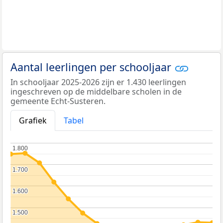
Aantal leerlingen per schooljaar
In schooljaar 2025-2026 zijn er 1.430 leerlingen
ingeschreven op de middelbare scholen in de
gemeente Echt-Susteren.
Grafiek
Tabel
1.800
1.800
1.700
1.700
1.600
1.600
1.500
1.500