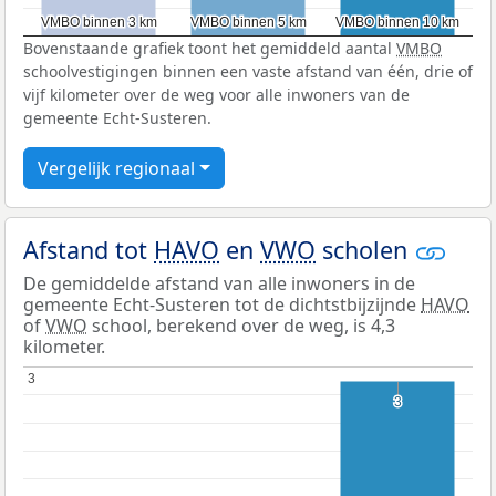
VMBO binnen 3 km
VMBO binnen 3 km
VMBO binnen 5 km
VMBO binnen 5 km
VMBO binnen 10 km
VMBO binnen 10 km
Bovenstaande grafiek toont het gemiddeld aantal
VMBO
schoolvestigingen binnen een vaste afstand van één, drie of
vijf kilometer over de weg voor alle inwoners van de
gemeente Echt-Susteren.
Vergelijk regionaal
Afstand tot
HAVO
en
VWO
scholen
De gemiddelde afstand van alle inwoners in de
gemeente Echt-Susteren tot de dichtstbijzijnde
HAVO
of
VWO
school, berekend over de weg, is 4,3
kilometer.
3
3
3
3