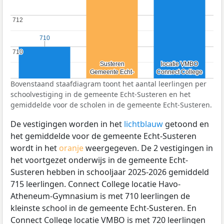
712
712
710
710
710
710
Susteren
Susteren
locatie VMBO
locatie VMBO
Gemeente Echt-
Gemeente Echt-
Connect College
Connect College
Bovenstaand staafdiagram toont het aantal leerlingen per
schoolvestiging in de gemeente Echt-Susteren en het
gemiddelde voor de scholen in de gemeente Echt-Susteren.
De vestigingen worden in het
lichtblauw
getoond en
het gemiddelde voor de gemeente Echt-Susteren
wordt in het
oranje
weergegeven. De 2 vestigingen in
het voortgezet onderwijs in de gemeente Echt-
Susteren hebben in schooljaar 2025-2026 gemiddeld
715 leerlingen. Connect College locatie Havo-
Atheneum-Gymnasium is met 710 leerlingen de
kleinste school in de gemeente Echt-Susteren. En
Connect College locatie VMBO is met 720 leerlingen