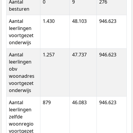
Aantal
0
9
276
besturen
Aantal
1.430
48.103
946.623
leerlingen
voortgezet
onderwijs
Aantal
1.257
47.737
946.623
leerlingen
obv
woonadres
voortgezet
onderwijs
Aantal
879
46.083
946.623
leerlingen
zelfde
woonregio
voortgezet