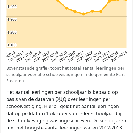
1.400
1.400
1.300
1.300
1.200
1.200
1.100
1.100
2015-2016
2022-2023
2013-2014
2020-2021
2012
2018-2019
2025-2026
2016-2017
2023-2024
2014-2015
2021-2022
2012-2013
2019-2020
2017-2018
2024-2025
Bovenstaande grafiek toont het totaal aantal leerlingen per
schooljaar voor alle schoolvestigingen in de gemeente Echt-
Susteren.
Het aantal leerlingen per schooljaar is bepaald op
basis van de data van
DUO
over leerlingen per
schoolvestiging. Hierbij geldt het aantal leerlingen
dat op peildatum 1 oktober van ieder schooljaar bij
de schoolvestiging was ingeschreven. De schooljaren
met het hoogste aantal leerlingen waren 2012-2013