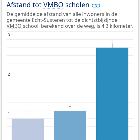
Afstand tot
VMBO
scholen
De gemiddelde afstand van alle inwoners in de
gemeente Echt-Susteren tot de dichtstbijzijnde
VMBO
school, berekend over de weg, is 4,3 kilometer.
3
3
3
3
2
2
1
1
1
1
1
1