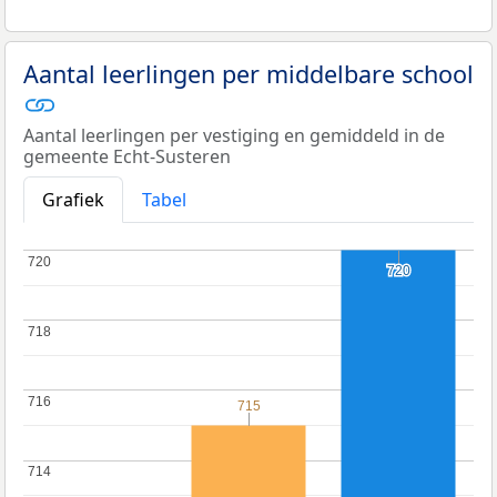
Aantal leerlingen per middelbare school
Aantal leerlingen per vestiging en gemiddeld in de
gemeente Echt-Susteren
Grafiek
Tabel
720
720
720
720
718
718
716
716
715
715
714
714