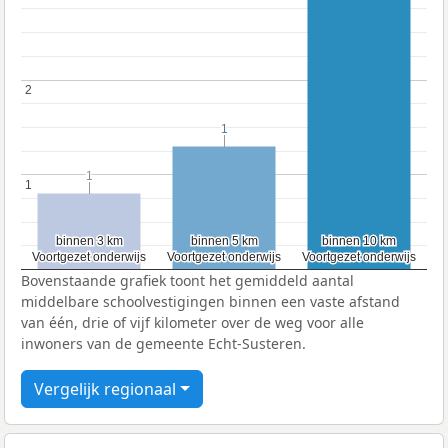
2
2
1
1
1
1
1
1
binnen 3 km
binnen 3 km
binnen 5 km
binnen 5 km
binnen 10 km
binnen 10 km
Voortgezet onderwijs
Voortgezet onderwijs
Voortgezet onderwijs
Voortgezet onderwijs
Voortgezet onderwijs
Voortgezet onderwijs
Bovenstaande grafiek toont het gemiddeld aantal
middelbare schoolvestigingen binnen een vaste afstand
van één, drie of vijf kilometer over de weg voor alle
inwoners van de gemeente Echt-Susteren.
Vergelijk regionaal