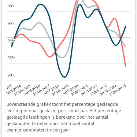
98%
98%
96%
96%
94%
94%
92%
92%
90%
90%
2014-2015
2013-2014
2020-2021
12-2013
2019-2020
2018-2019
2017-2018
2024-2025
2016-2017
2023-2024
2022-2023
2015-2016
2021-2022
Bovenstaande grafiek toont het percentage geslaagde
leerlingen naar geslacht per schooljaar. Het percentage
geslaagde leerlingen is berekend door het aantal
geslaagden te delen door het totaal aantal
examenkandidaten in een jaar.