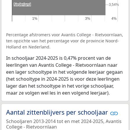
Nederland
Nederland
3,54%
3,54%
1%
1%
3%
3%
4%
4%
Percentage afstromers voor Avantis College - Rietvoornlaan,
ten opzichte van het percentage voor de provincie Noord-
Holland en Nederland.
In schooljaar 2024-2025 is 0,47% procent van de
leerlingen van Avantis College - Rietvoornlaan naar
een lager schooltype in het volgende leerjaar gegaan
(het schooltype in 2024-2025 is voor deze leerlingen
lager dan het schooltype in het vorige schooljaar,
maar ze volgen wel les in een volgend leerjaar).
Aantal zittenblijvers per schooljaar
Schooljaren 2013-2014 tot en met 2024-2025, Avantis
College - Rietvoornlaan