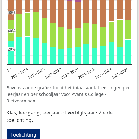
60%
60%
40%
40%
20%
20%
1-2012
2013-2014
2015-2016
2017-2018
2019-2020
2021-2022
2023-2024
2025-2026
Bovenstaande grafiek toont het totaal aantal leerlingen per
leerjaar en per schooljaar voor Avantis College -
Rietvoornlaan.
Klas, leergang, leerjaar of verblijfsjaar? Zie de
toelichting.
Toelichting