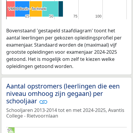
VMBO Basis - Techniek
VMBO Basis - Techniek
25
25
50
50
75
75
100
100
Bovenstaand 'gestapeld staafdiagram' toont het
aantal leerlingen per gekozen opleidingsprofiel per
examenjaar. Standaard worden de (maximaal) vijf
grootste opleidingen voor examenjaar 2024-2025
getoond. Het is mogelijk om zelf te kiezen welke
opleidingen getoond worden.
Aantal opstromers (leerlingen die een
niveau omhoog zijn gegaan) per
schooljaar
Schooljaren 2013-2014 tot en met 2024-2025, Avantis
College - Rietvoornlaan
50
50
50
50