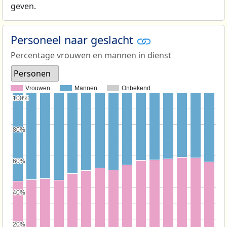
geven.
Personeel naar geslacht
Percentage vrouwen en mannen in dienst
Personen
Vrouwen
Mannen
Onbekend
100%
100%
80%
80%
60%
60%
40%
40%
20%
20%