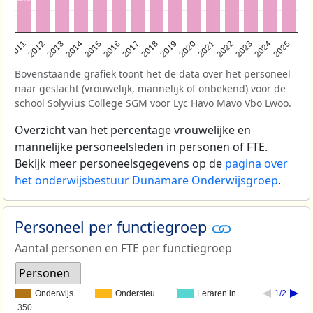
2011
2012
2013
2014
2015
2016
2017
2018
2019
2020
2021
2022
2023
2024
2025
Bovenstaande grafiek toont het de data over het personeel
naar geslacht (vrouwelijk, mannelijk of onbekend) voor de
school Solyvius College SGM voor Lyc Havo Mavo Vbo Lwoo.
Overzicht van het percentage vrouwelijke en
mannelijke personeelsleden in personen of FTE.
Bekijk meer personeelsgegevens op de
pagina over
het onderwijsbestuur Dunamare Onderwijsgroep
.
Personeel per functiegroep
Aantal personen en FTE per functiegroep
Personen
Onderwijs…
Ondersteu…
Leraren in…
1/2
350
350