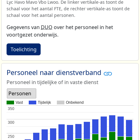
Lyc Havo Mavo Vbo Lwoo. De linker vertikale-as toont de
schaal voor het aantal FTE, de rechter vertikale-as toont de
schaal voor het aantal personen.
Gegevens van
DUO
over het personeel in het
voortgezet onderwijs.
Toelichting
Personeel naar dienstverband
Personeel in tijdelijke of in vaste dienst
Personen
Vast
Tijdelijk
Onbekend
350
350
300
300
250
250