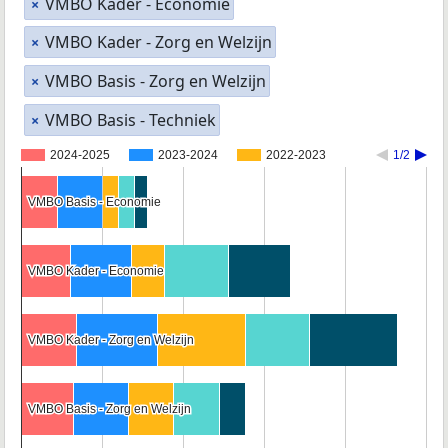
VMBO Kader - Economie
×
VMBO Kader - Zorg en Welzijn
×
VMBO Basis - Zorg en Welzijn
×
VMBO Basis - Techniek
×
2024-2025
2023-2024
2022-2023
1/2
VMBO Basis - Economie
VMBO Basis - Economie
VMBO Kader - Economie
VMBO Kader - Economie
VMBO Kader - Zorg en Welzijn
VMBO Kader - Zorg en Welzijn
VMBO Basis - Zorg en Welzijn
VMBO Basis - Zorg en Welzijn