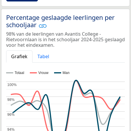
Percentage geslaagde leerlingen per
schooljaar
98% van de leerlingen van Avantis College -
Rietvoornlaan is in het schooljaar 2024-2025 geslaagd
voor het eindexamen.
Grafiek
Tabel
Totaal
Vrouw
Man
100%
100%
98%
98%
96%
96%
94%
94%