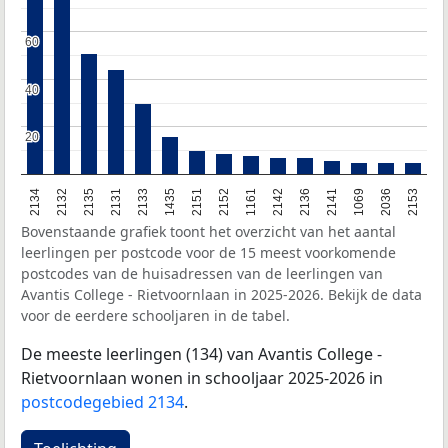
60
60
40
40
20
20
2134
2132
2135
2131
2133
1435
2151
2152
1161
2142
2136
2141
1069
2036
2153
Bovenstaande grafiek toont het overzicht van het aantal
leerlingen per postcode voor de 15 meest voorkomende
postcodes van de huisadressen van de leerlingen van
Avantis College - Rietvoornlaan in 2025-2026. Bekijk de data
voor de eerdere schooljaren in de tabel.
De meeste leerlingen (134) van Avantis College -
Rietvoornlaan wonen in schooljaar 2025-2026 in
postcodegebied 2134
.