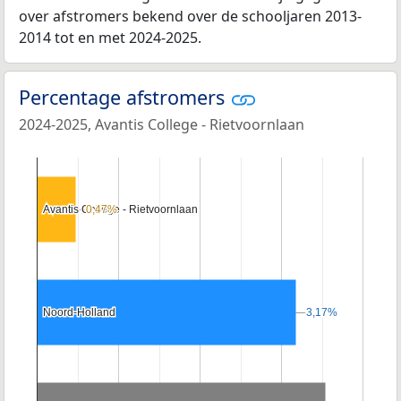
over afstromers bekend over de schooljaren 2013-
2014 tot en met 2024-2025.
Percentage afstromers
2024-2025, Avantis College - Rietvoornlaan
Avantis College - Rietvoornlaan
Avantis College - Rietvoornlaan
0,47%
0,47%
Noord-Holland
Noord-Holland
3,17%
3,17%