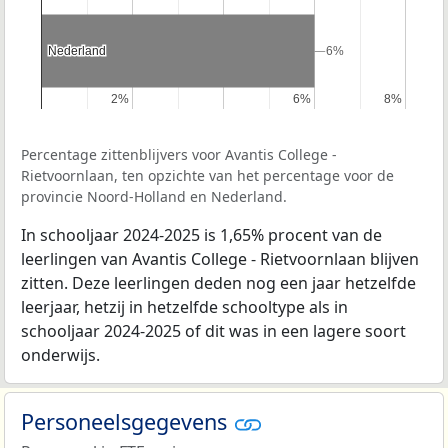
Nederland
Nederland
6%
6%
2%
2%
6%
6%
8%
8%
Percentage zittenblijvers voor Avantis College -
Rietvoornlaan, ten opzichte van het percentage voor de
provincie Noord-Holland en Nederland.
In schooljaar 2024-2025 is 1,65% procent van de
leerlingen van Avantis College - Rietvoornlaan blijven
zitten. Deze leerlingen deden nog een jaar hetzelfde
leerjaar, hetzij in hetzelfde schooltype als in
schooljaar 2024-2025 of dit was in een lagere soort
onderwijs.
Personeelsgegevens