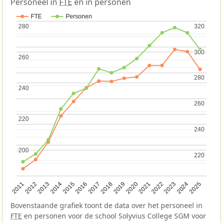
Personeel in
FTE
en in personen
FTE
Personen
280
280
320
320
300
300
260
260
280
280
240
240
260
260
220
220
240
240
200
200
220
220
2013
2018
2023
2015
2020
2025
2012
2017
2022
2014
2019
2024
2011
2016
2021
Bovenstaande grafiek toont de data over het personeel in
FTE
en personen voor de school Solyvius College SGM voor