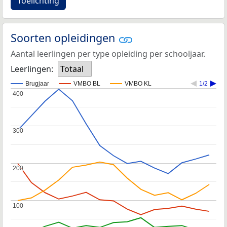
Toelichting
Soorten opleidingen
Aantal leerlingen per type opleiding per schooljaar.
Leerlingen:
Totaal
Brugjaar
VMBO BL
VMBO KL
1/2
400
400
300
300
200
200
100
100