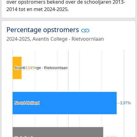
over opstromers bekend over de schooljaren 2013-
2014 tot en met 2024-2025.
Percentage opstromers
2024-2025, Avantis College - Rietvoornlaan
Avantis College - Rietvoornlaan
Avantis College - Rietvoornlaan
3,54%
3,54%
Noord-Holland
Noord-Holland
3,97%
3,97%