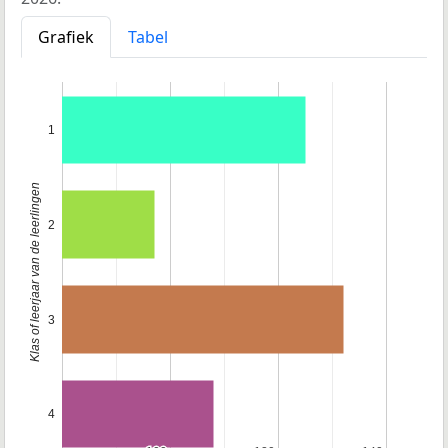
Grafiek
Tabel
1
Klas of leerjaar van de leerlingen
2
3
4