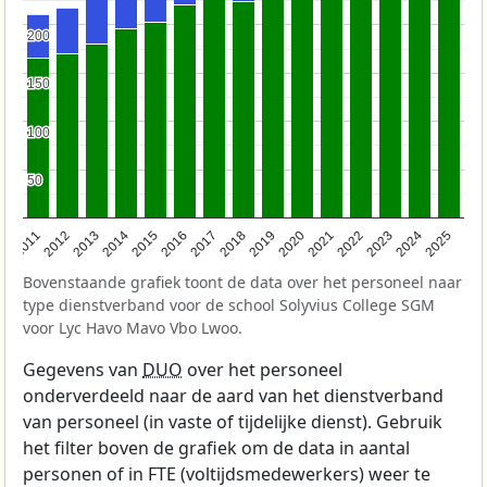
200
200
150
150
100
100
50
50
2011
2012
2013
2014
2015
2016
2017
2018
2019
2020
2021
2022
2023
2024
2025
Bovenstaande grafiek toont de data over het personeel naar
type dienstverband voor de school Solyvius College SGM
voor Lyc Havo Mavo Vbo Lwoo.
Gegevens van
DUO
over het personeel
onderverdeeld naar de aard van het dienstverband
van personeel (in vaste of tijdelijke dienst). Gebruik
het filter boven de grafiek om de data in aantal
personen of in FTE (voltijdsmedewerkers) weer te