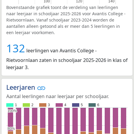
100
100
120
120
140
140
Bovenstaande grafiek toont de verdeling van leerlingen
naar leerjaar in schooljaar 2025-2026 voor Avantis College -
Rietvoornlaan. Vanaf schooljaar 2023-2024 worden de
aantallen alleen getoond als er meer dan 5 leerlingen in
een leerjaar voorkomen.
132
leerlingen van Avantis College -
Rietvoornlaan zaten in schooljaar 2025-2026 in klas of
leerjaar 3.
Leerjaren
Aantal leerlingen naar leerjaar per schooljaar.
1
2
3
4
5
6
100%
100%
80%
80%