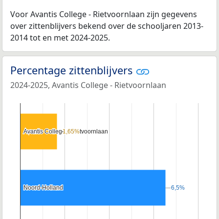
Voor Avantis College - Rietvoornlaan zijn gegevens
over zittenblijvers bekend over de schooljaren 2013-
2014 tot en met 2024-2025.
Percentage zittenblijvers
2024-2025, Avantis College - Rietvoornlaan
Avantis College - Rietvoornlaan
Avantis College - Rietvoornlaan
1,65%
1,65%
Noord-Holland
Noord-Holland
6,5%
6,5%