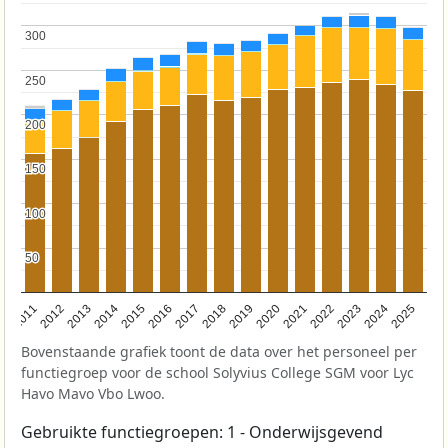
300
300
250
250
200
200
150
150
100
100
50
50
2011
2012
2013
2014
2015
2016
2017
2018
2019
2020
2021
2022
2023
2024
2025
Bovenstaande grafiek toont de data over het personeel per
functiegroep voor de school Solyvius College SGM voor Lyc
Havo Mavo Vbo Lwoo.
Gebruikte functiegroepen: 1 - Onderwijsgevend