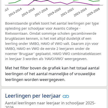
1-2012
2013-2014
2015-2016
2017-2018
2019-2020
2021-2022
2023-2024
2025-2026
Bovenstaande grafiek toont het aantal leerlingen per type
opleiding per schooljaar voor Avantis College -
Rietvoornlaan. Omdat sommige scholen gecombineerde
brugklassen kennen, is het niet altijd duidelijk of een
leerling onder VMBO, HAVO of VWO valt. Daarom zijn voor
VMBO, HAVO en VWO de eerste 2 leerjaren onder de
noemer 'Brugjaar' geplaatst. HAVO VWO combinatieklassen
in leerjaar 3 worden als 'HAVO/VWO' weergegeven.
Met het filter boven de grafiek kan het totaal aantal
leerlingen of het aantal mannelijke of vrouwelijke
leerlingen worden weergegeven.
Leerlingen per leerjaar
Aantal leerlingen naar leerjaar in schooljaar 2025-
2026.