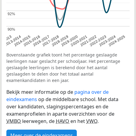
92%
92%
90%
90%
2014-2015
2020-2021
2013-2014
2019-2020
12-2013
2018-2019
2024-2025
2017-2018
2023-2024
2016-2017
2022-2023
2015-2016
2021-2022
Bovenstaande grafiek toont het percentage geslaagde
leerlingen naar geslacht per schooljaar. Het percentage
geslaagde leerlingen is berekend door het aantal
geslaagden te delen door het totaal aantal
examenkandidaten in een jaar.
Bekijk meer informatie op de
pagina over de
eindexamens
op de middelbare school. Met data
over kandidaten, slagingspercentages en de
examenprofielen in aparte overzichten voor de
VMBO
leerwegen, de
HAVO
en het
VWO
.
Meer over de eindexamens