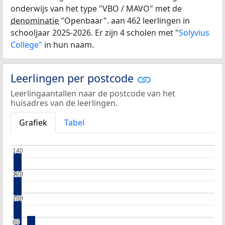
onderwijs van het type "VBO / MAVO" met de
denominatie
"Openbaar". aan 462 leerlingen in
schooljaar 2025-2026. Er zijn 4 scholen met "
Solyvius
College"
in hun naam.
Leerlingen per postcode
Leerlingaantallen naar de postcode van het
huisadres van de leerlingen.
Grafiek
Tabel
140
140
120
120
100
100
80
80