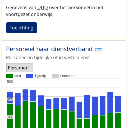
Gegevens van
DUO
over het personeel in het
voortgezet onderwijs.
Toelichting
Personeel naar dienstverband
Personeel in tijdelijke of in vaste dienst
Personen
Vast
Tijdelijk
Onbekend
500
500
400
400
300
300