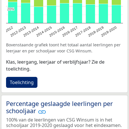
20%
20%
011-2012
2012-2013
2013-2014
2014-2015
2015-2016
2016-2017
2017-2018
2018-2019
2019-2020
Bovenstaande grafiek toont het totaal aantal leerlingen per
leerjaar en per schooljaar voor CSG Winsum.
Klas, leergang, leerjaar of verblijfsjaar? Zie de
toelichting.
Toelichting
Percentage geslaagde leerlingen per
schooljaar
100% van de leerlingen van CSG Winsum is in het
schooljaar 2019-2020 geslaagd voor het eindexamen.