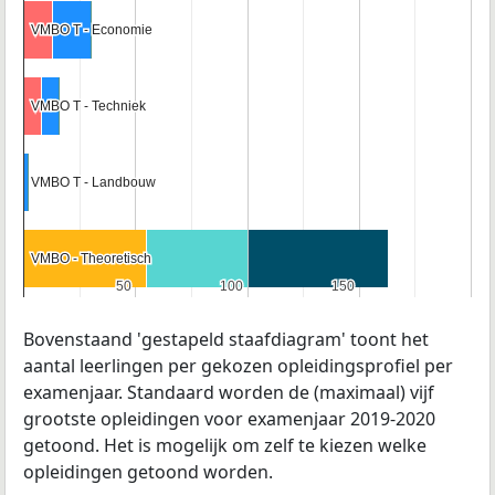
VMBO T - Economie
VMBO T - Economie
VMBO T - Techniek
VMBO T - Techniek
VMBO T - Landbouw
VMBO T - Landbouw
VMBO - Theoretisch
VMBO - Theoretisch
50
50
100
100
150
150
Bovenstaand 'gestapeld staafdiagram' toont het
aantal leerlingen per gekozen opleidingsprofiel per
examenjaar. Standaard worden de (maximaal) vijf
grootste opleidingen voor examenjaar 2019-2020
getoond. Het is mogelijk om zelf te kiezen welke
opleidingen getoond worden.