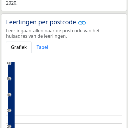
2020.
Leerlingen per postcode
Leerlingaantallen naar de postcode van het
huisadres van de leerlingen.
Grafiek
Tabel
60
60
50
50
40
40
30
30
20
20