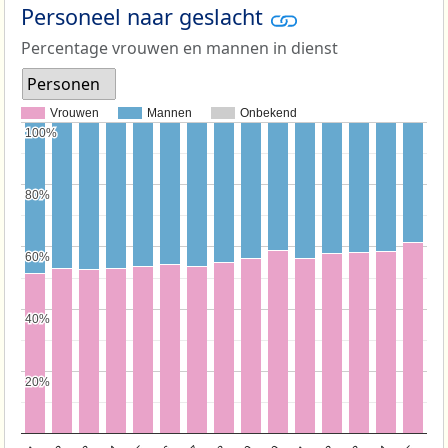
Personeel naar geslacht
Percentage vrouwen en mannen in dienst
Personen
Vrouwen
Mannen
Onbekend
100%
100%
80%
80%
60%
60%
40%
40%
20%
20%