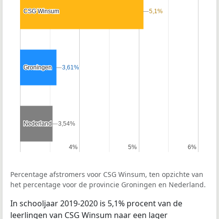
CSG Winsum
CSG Winsum
5,1%
5,1%
Groningen
Groningen
3,61%
3,61%
Nederland
Nederland
3,54%
3,54%
4%
4%
5%
5%
6%
6%
Percentage afstromers voor CSG Winsum, ten opzichte van
het percentage voor de provincie Groningen en Nederland.
In schooljaar 2019-2020 is 5,1% procent van de
leerlingen van CSG Winsum naar een lager