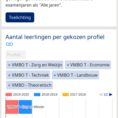
examenjaren als "Alle jaren".
Toelichting
Aantal leerlingen per gekozen profiel
Profiel:
VMBO T - Zorg en Welzijn
VMBO T - Economie
×
×
VMBO T - Techniek
VMBO T - Landbouw
×
×
VMBO - Theoretisch
×
2019-2020
2018-2019
2017-2018
1/2
VMBO T - Zorg en Welzijn
VMBO T - Zorg en Welzijn