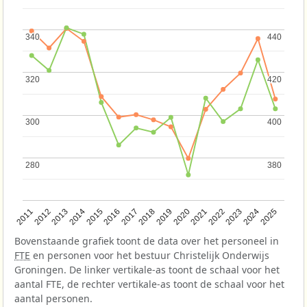
340
340
440
440
320
320
420
420
300
300
400
400
280
280
380
380
2013
2018
2023
2015
2020
2025
2012
2017
2022
2014
2019
2024
2011
2016
2021
Bovenstaande grafiek toont de data over het personeel in
FTE
en personen voor het bestuur Christelijk Onderwijs
Groningen. De linker vertikale-as toont de schaal voor het
aantal FTE, de rechter vertikale-as toont de schaal voor het
aantal personen.