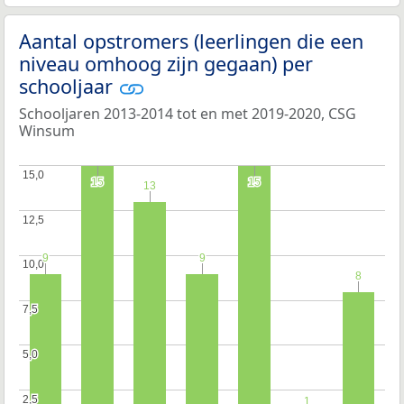
Aantal opstromers (leerlingen die een
niveau omhoog zijn gegaan) per
schooljaar
Schooljaren 2013-2014 tot en met 2019-2020, CSG
Winsum
15,0
15,0
15
15
15
15
13
13
12,5
12,5
9
9
9
9
10,0
10,0
8
8
7,5
7,5
5,0
5,0
2,5
2,5
1
1