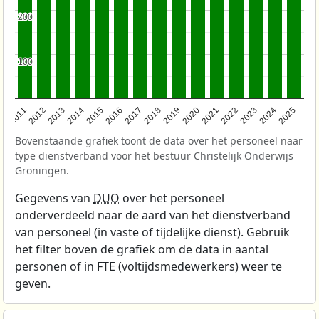
200
200
100
100
2011
2012
2013
2014
2015
2016
2017
2018
2019
2020
2021
2022
2023
2024
2025
Bovenstaande grafiek toont de data over het personeel naar
type dienstverband voor het bestuur Christelijk Onderwijs
Groningen.
Gegevens van
DUO
over het personeel
onderverdeeld naar de aard van het dienstverband
van personeel (in vaste of tijdelijke dienst). Gebruik
het filter boven de grafiek om de data in aantal
personen of in FTE (voltijdsmedewerkers) weer te
geven.