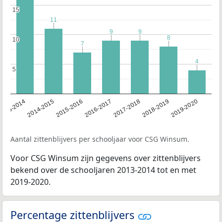
15
15
11
11
9
9
9
9
8
8
10
10
7
7
4
4
5
5
2018-2019
2017-2018
2016-2017
2015-2016
2014-2015
2013-2014
2019-2020
Aantal zittenblijvers per schooljaar voor CSG Winsum.
Voor CSG Winsum zijn gegevens over zittenblijvers
bekend over de schooljaren 2013-2014 tot en met
2019-2020.
Percentage zittenblijvers