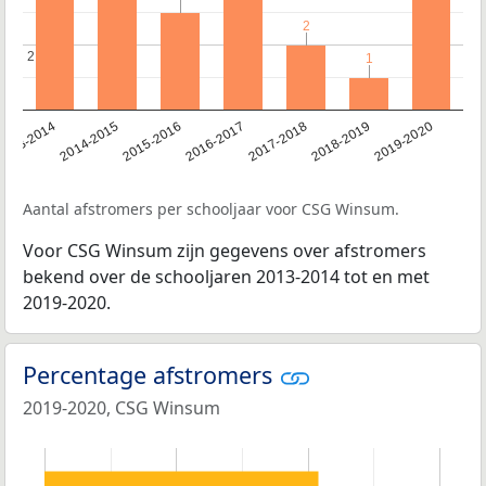
2
2
2
2
1
1
2018-2019
2017-2018
2016-2017
2015-2016
2014-2015
2013-2014
2019-2020
Aantal afstromers per schooljaar voor CSG Winsum.
Voor CSG Winsum zijn gegevens over afstromers
bekend over de schooljaren 2013-2014 tot en met
2019-2020.
Percentage afstromers
2019-2020, CSG Winsum