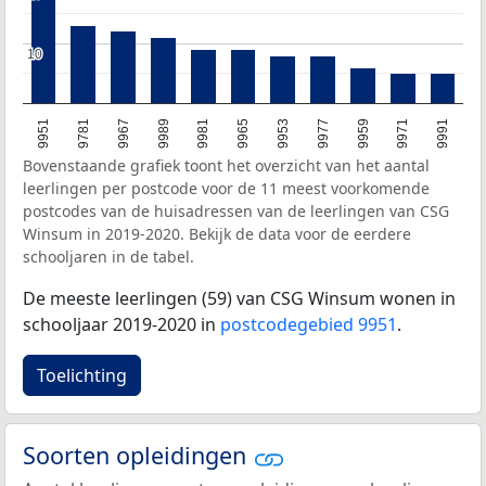
10
10
9989
9953
9971
9781
9981
9977
9991
9967
9965
9959
9951
Bovenstaande grafiek toont het overzicht van het aantal
leerlingen per postcode voor de 11 meest voorkomende
postcodes van de huisadressen van de leerlingen van CSG
Winsum in 2019-2020. Bekijk de data voor de eerdere
schooljaren in de tabel.
De meeste leerlingen (59) van CSG Winsum wonen in
schooljaar 2019-2020 in
postcodegebied 9951
.
Toelichting
Soorten opleidingen