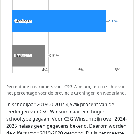
Groningen
Groningen
5,6%
5,6%
Nederland
Nederland
3,91%
3,91%
4%
4%
5%
5%
6%
6%
Percentage opstromers voor CSG Winsum, ten opzichte van
het percentage voor de provincie Groningen en Nederland.
In schooljaar 2019-2020 is 4,52% procent van de
leerlingen van CSG Winsum naar een hoger
schooltype gegaan. Voor CSG Winsum zijn over 2024-
2025 helaas geen gegevens bekend. Daarom worden
de cijfers voor 2019-2020 getoond. Dit is het meeste