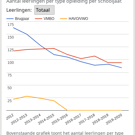
Aantal leerlingen per type opleiding per schooljaar.
Leerlingen:
Totaal
Brugjaar
VMBO
HAVO/VWO
175
175
150
150
125
125
100
100
75
75
50
50
25
25
011-2012
2012-2013
2013-2014
2014-2015
2015-2016
2016-2017
2017-2018
2018-2019
2019-2020
Bovenstaande grafiek toont het aantal leerlingen per type