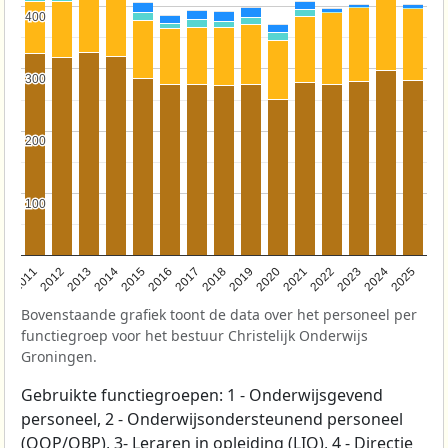
400
400
300
300
200
200
100
100
2011
2012
2013
2014
2015
2016
2017
2018
2019
2020
2021
2022
2023
2024
2025
Bovenstaande grafiek toont de data over het personeel per
functiegroep voor het bestuur Christelijk Onderwijs
Groningen.
Gebruikte functiegroepen: 1 - Onderwijsgevend
personeel, 2 - Onderwijsondersteunend personeel
(OOP/OBP), 3- Leraren in opleiding (LIO), 4 - Directie