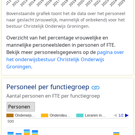
2011
2012
2013
2014
2015
2016
2017
2018
2019
2020
2021
2022
2023
2024
2025
Bovenstaande grafiek toont het de data over het personeel
naar geslacht (vrouwelijk, mannelijk of onbekend) voor het
bestuur Christelijk Onderwijs Groningen.
Overzicht van het percentage vrouwelijke en
mannelijke personeelsleden in personen of FTE.
Bekijk meer personeelsgegevens op de
pagina over
het onderwijsbestuur Christelijk Onderwijs
Groningen
.
Personeel per functiegroep
Aantal personen en FTE per functiegroep
Personen
Onderwijs…
Ondersteu…
Leraren in…
1/2
500
500