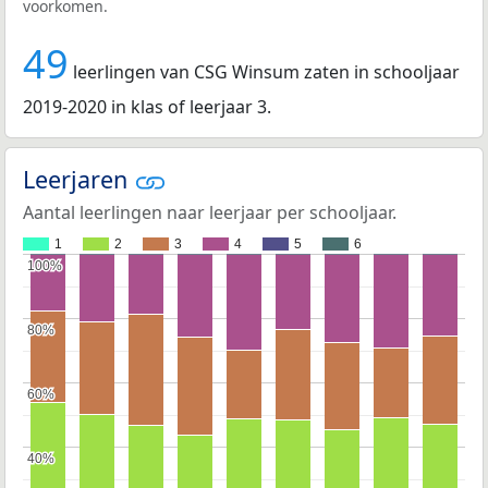
voorkomen.
49
leerlingen van CSG Winsum zaten in schooljaar
2019-2020 in klas of leerjaar 3.
Leerjaren
Aantal leerlingen naar leerjaar per schooljaar.
1
2
3
4
5
6
100%
100%
80%
80%
60%
60%
40%
40%