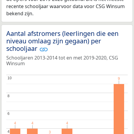
recente schooljaar waarvoor data voor CSG Winsum
bekend zijn.
Aantal afstromers (leerlingen die een
niveau omlaag zijn gegaan) per
schooljaar
Schooljaren 2013-2014 tot en met 2019-2020, CSG
Winsum
10
10
9
9
8
8
6
6
4
4
4
4
4
4
4
4
3
3