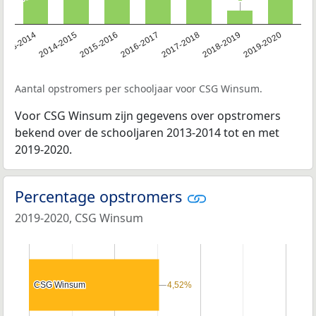
2018-2019
2017-2018
2016-2017
2015-2016
2014-2015
2013-2014
2019-2020
Aantal opstromers per schooljaar voor CSG Winsum.
Voor CSG Winsum zijn gegevens over opstromers
bekend over de schooljaren 2013-2014 tot en met
2019-2020.
Percentage opstromers
2019-2020, CSG Winsum
CSG Winsum
CSG Winsum
4,52%
4,52%