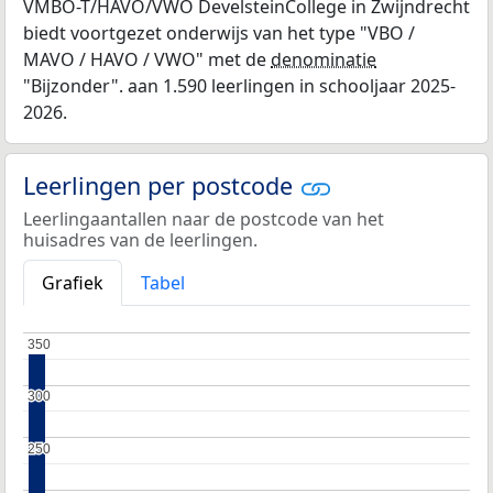
VMBO-T/HAVO/VWO DevelsteinCollege in Zwijndrecht
biedt voortgezet onderwijs van het type "VBO /
MAVO / HAVO / VWO" met de
denominatie
"Bijzonder". aan 1.590 leerlingen in schooljaar 2025-
2026.
Leerlingen per postcode
Leerlingaantallen naar de postcode van het
huisadres van de leerlingen.
Grafiek
Tabel
350
350
300
300
250
250