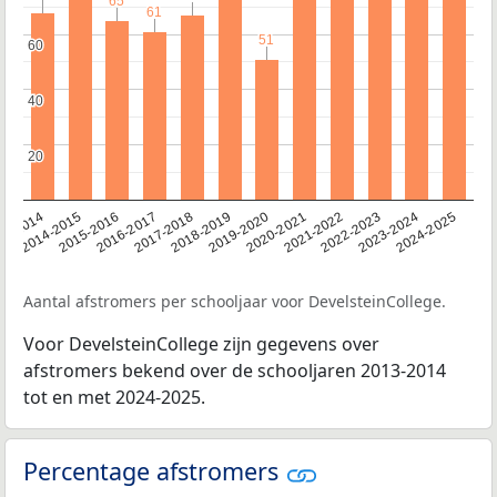
65
65
61
61
51
51
60
60
40
40
20
20
13-2014
2014-2015
2015-2016
2016-2017
2017-2018
2018-2019
2019-2020
2020-2021
2021-2022
2022-2023
2023-2024
2024-2025
Aantal afstromers per schooljaar voor DevelsteinCollege.
Voor DevelsteinCollege zijn gegevens over
afstromers bekend over de schooljaren 2013-2014
tot en met 2024-2025.
Percentage afstromers