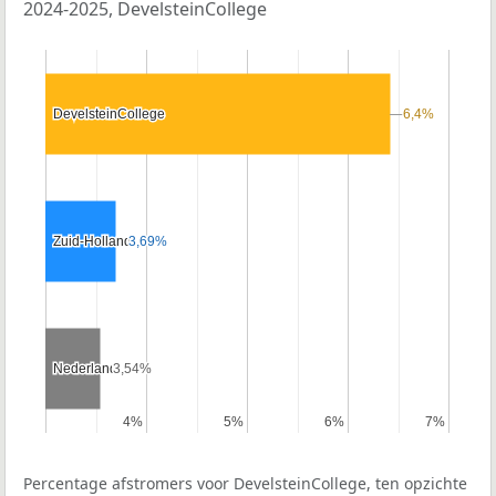
2024-2025, DevelsteinCollege
DevelsteinCollege
DevelsteinCollege
6,4%
6,4%
Zuid-Holland
Zuid-Holland
3,69%
3,69%
Nederland
Nederland
3,54%
3,54%
4%
4%
5%
5%
6%
6%
7%
7%
Percentage afstromers voor DevelsteinCollege, ten opzichte