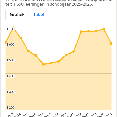
telt 1.590 leerlingen in schooljaar 2025-2026.
Grafiek
Tabel
1.700
1.700
1.600
1.600
1.500
1.500
1.400
1.400
1.300
1.300
1.200
1.200