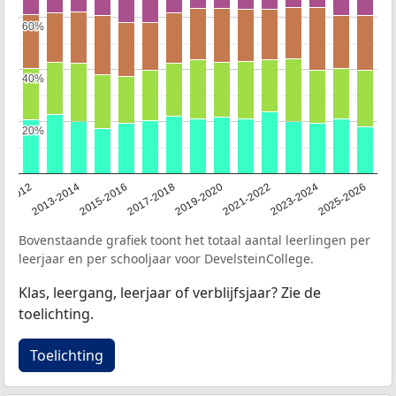
60%
60%
40%
40%
20%
20%
1-2012
2013-2014
2015-2016
2017-2018
2019-2020
2021-2022
2023-2024
2025-2026
Bovenstaande grafiek toont het totaal aantal leerlingen per
leerjaar en per schooljaar voor DevelsteinCollege.
Klas, leergang, leerjaar of verblijfsjaar? Zie de
toelichting.
Toelichting