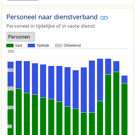
Personeel naar dienstverband
Personeel in tijdelijke of in vaste dienst
Personen
Vast
Tijdelijk
Onbekend
250
250
200
200
150
150
100
100
50
50