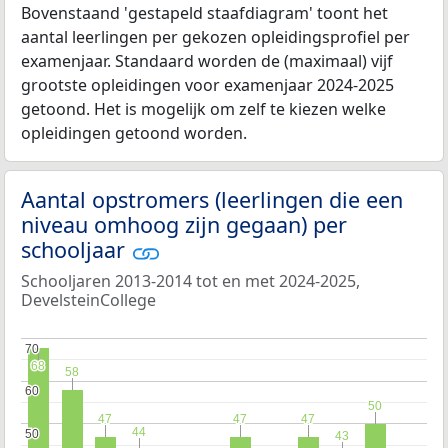
Bovenstaand 'gestapeld staafdiagram' toont het
aantal leerlingen per gekozen opleidingsprofiel per
examenjaar. Standaard worden de (maximaal) vijf
grootste opleidingen voor examenjaar 2024-2025
getoond. Het is mogelijk om zelf te kiezen welke
opleidingen getoond worden.
Aantal opstromers (leerlingen die een
niveau omhoog zijn gegaan) per
schooljaar
Schooljaren 2013-2014 tot en met 2024-2025,
DevelsteinCollege
70
70
68
68
58
58
60
60
50
50
47
47
47
47
47
47
44
44
50
50
43
43