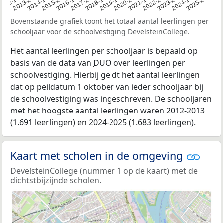
2015-2016
2022-2023
2013-2014
2020-2021
2012
2018-2019
2025-2026
2016-2017
2023-2024
2014-2015
2021-2022
2012-2013
2019-2020
2024-2025
2017-2018
Bovenstaande grafiek toont het totaal aantal leerlingen per
schooljaar voor de schoolvestiging DevelsteinCollege.
Het aantal leerlingen per schooljaar is bepaald op
basis van de data van
DUO
over leerlingen per
schoolvestiging. Hierbij geldt het aantal leerlingen
dat op peildatum 1 oktober van ieder schooljaar bij
de schoolvestiging was ingeschreven. De schooljaren
met het hoogste aantal leerlingen waren 2012-2013
(1.691 leerlingen) en 2024-2025 (1.683 leerlingen).
Kaart met scholen in de omgeving
DevelsteinCollege (nummer 1 op de kaart) met de
dichtstbijzijnde scholen.