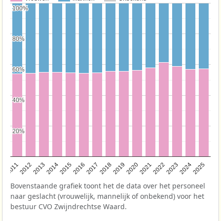
100%
100%
80%
80%
60%
60%
40%
40%
20%
20%
2011
2012
2013
2014
2015
2016
2017
2018
2019
2020
2021
2022
2023
2024
2025
Bovenstaande grafiek toont het de data over het personeel
naar geslacht (vrouwelijk, mannelijk of onbekend) voor het
bestuur CVO Zwijndrechtse Waard.