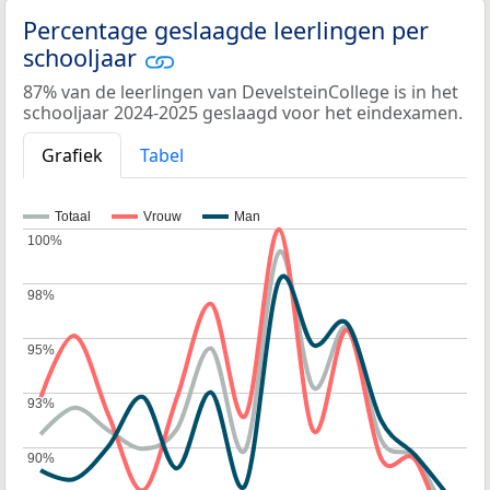
Percentage geslaagde leerlingen per
schooljaar
87% van de leerlingen van DevelsteinCollege is in het
schooljaar 2024-2025 geslaagd voor het eindexamen.
Grafiek
Tabel
Totaal
Vrouw
Man
100%
100%
98%
98%
95%
95%
93%
93%
90%
90%