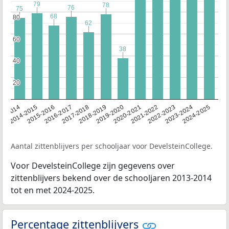
79
79
78
78
76
76
75
75
68
68
80
80
62
62
60
60
38
38
40
40
20
20
13-2014
2014-2015
2015-2016
2016-2017
2017-2018
2018-2019
2019-2020
2020-2021
2021-2022
2022-2023
2023-2024
2024-2025
Aantal zittenblijvers per schooljaar voor DevelsteinCollege.
Voor DevelsteinCollege zijn gegevens over
zittenblijvers bekend over de schooljaren 2013-2014
tot en met 2024-2025.
Percentage zittenblijvers