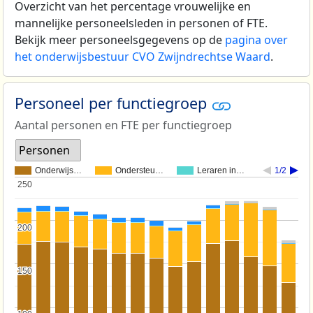
Overzicht van het percentage vrouwelijke en
mannelijke personeelsleden in personen of FTE.
Bekijk meer personeelsgegevens op de
pagina over
het onderwijsbestuur CVO Zwijndrechtse Waard
.
Personeel per functiegroep
Aantal personen en FTE per functiegroep
Personen
Onderwijs…
Ondersteu…
Leraren in…
1/2
250
250
200
200
150
150