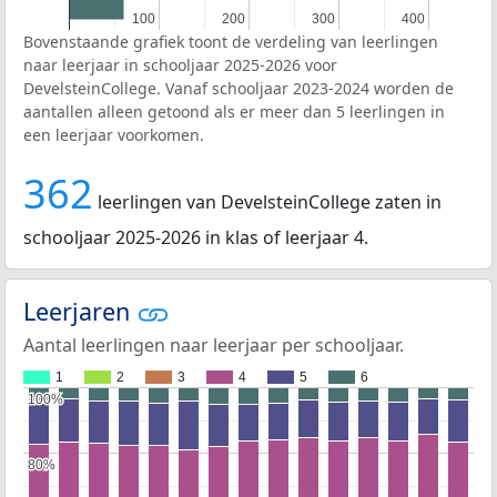
100
100
200
200
300
300
400
400
Bovenstaande grafiek toont de verdeling van leerlingen
naar leerjaar in schooljaar 2025-2026 voor
DevelsteinCollege. Vanaf schooljaar 2023-2024 worden de
aantallen alleen getoond als er meer dan 5 leerlingen in
een leerjaar voorkomen.
362
leerlingen van DevelsteinCollege zaten in
schooljaar 2025-2026 in klas of leerjaar 4.
Leerjaren
Aantal leerlingen naar leerjaar per schooljaar.
1
2
3
4
5
6
100%
100%
80%
80%