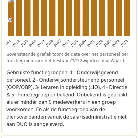
100
100
50
50
2011
2012
2013
2014
2015
2016
2017
2018
2019
2020
2021
2022
2023
2024
2025
Bovenstaande grafiek toont de data over het personeel per
functiegroep voor het bestuur CVO Zwijndrechtse Waard.
Gebruikte functiegroepen: 1 - Onderwijsgevend
personeel, 2 - Onderwijsondersteunend personeel
(OOP/OBP), 3- Leraren in opleiding (LIO), 4 - Directie
& 5 - Functiegroep onbekend. Onbekend is gebruikt
als er minder dan 5 medewerkers in een groep
voorkomen. En als de functiegroep van de
dienstverbanden vanuit de salarisadministratie niet
aan DUO is aangeleverd.