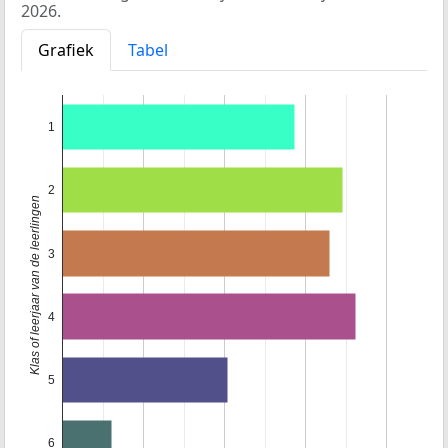
2026.
Grafiek
Tabel
1
2
Klas of leerjaar van de leerlingen
3
4
5
6