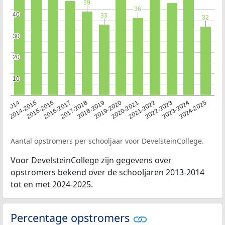
39
39
36
36
40
40
33
33
32
32
30
30
20
20
10
10
13-2014
2014-2015
2015-2016
2016-2017
2017-2018
2018-2019
2019-2020
2020-2021
2021-2022
2022-2023
2023-2024
2024-2025
Aantal opstromers per schooljaar voor DevelsteinCollege.
Voor DevelsteinCollege zijn gegevens over
opstromers bekend over de schooljaren 2013-2014
tot en met 2024-2025.
Percentage opstromers