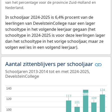
van het percentage voor de provincie Zuid-Holland en
Nederland.
In schooljaar 2024-2025 is 6,4% procent van de
leerlingen van DevelsteinCollege naar een lager
schooltype in het volgende leerjaar gegaan (het
schooltype in 2024-2025 is voor deze leerlingen lager
dan het schooltype in het vorige schooljaar, maar ze
volgen wel les in een volgend leerjaar).
Aantal zittenblijvers per schooljaar
Schooljaren 2013-2014 tot en met 2024-2025,
DevelsteinCollege
140
140
124
124
133
133
113
113
109
109
120
120
101
101
100
100