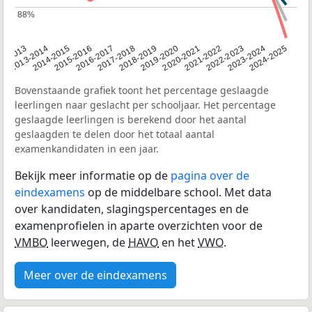
88%
88%
2014-2015
2020-2021
2013-2014
2019-2020
12-2013
2018-2019
2024-2025
2017-2018
2023-2024
2016-2017
2022-2023
2015-2016
2021-2022
Bovenstaande grafiek toont het percentage geslaagde
leerlingen naar geslacht per schooljaar. Het percentage
geslaagde leerlingen is berekend door het aantal
geslaagden te delen door het totaal aantal
examenkandidaten in een jaar.
Bekijk meer informatie op de
pagina over de
eindexamens
op de middelbare school. Met data
over kandidaten, slagingspercentages en de
examenprofielen in aparte overzichten voor de
VMBO
leerwegen, de
HAVO
en het
VWO
.
Meer over de eindexamens