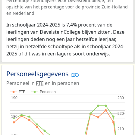
Percentage zittenblijvers voor DevelsteinCollege, ten
opzichte van het percentage voor de provincie Zuid-Holland
en Nederland.
In schooljaar 2024-2025 is 7,4% procent van de
leerlingen van DevelsteinCollege blijven zitten. Deze
leerlingen deden nog een jaar hetzelfde leerjaar,
hetzij in hetzelfde schooltype als in schooljaar 2024-
2025 of dit was in een lagere soort onderwijs.
Personeelsgegevens
Personeel in
FTE
en in personen
FTE
Personen
190
190
230
230
220
220
180
180
210
210