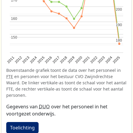
170
170
200
200
160
160
190
190
150
150
180
180
2013
2018
2023
2015
2020
2025
2012
2017
2022
2014
2019
2024
2011
2016
2021
Bovenstaande grafiek toont de data over het personeel in
FTE
en personen voor het bestuur CVO Zwijndrechtse
Waard. De linker vertikale-as toont de schaal voor het aantal
FTE, de rechter vertikale-as toont de schaal voor het aantal
personen.
Gegevens van
DUO
over het personeel in het
voortgezet onderwijs.
Toelichting