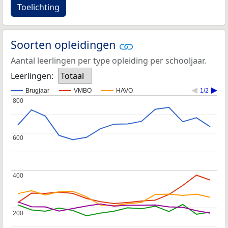
Toelichting
Soorten opleidingen
Aantal leerlingen per type opleiding per schooljaar.
Leerlingen:
Totaal
Brugjaar
VMBO
HAVO
1/2
800
800
600
600
400
400
200
200