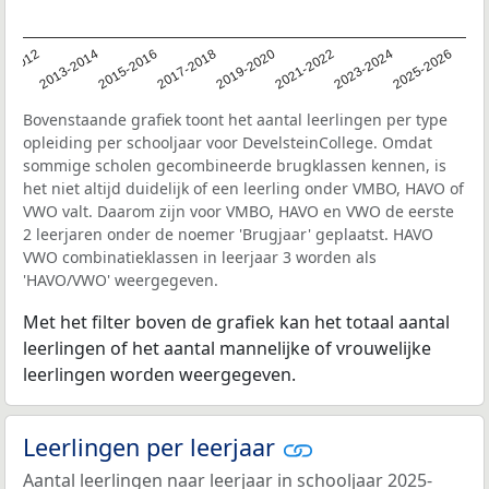
1-2012
2013-2014
2015-2016
2017-2018
2019-2020
2021-2022
2023-2024
2025-2026
Bovenstaande grafiek toont het aantal leerlingen per type
opleiding per schooljaar voor DevelsteinCollege. Omdat
sommige scholen gecombineerde brugklassen kennen, is
het niet altijd duidelijk of een leerling onder VMBO, HAVO of
VWO valt. Daarom zijn voor VMBO, HAVO en VWO de eerste
2 leerjaren onder de noemer 'Brugjaar' geplaatst. HAVO
VWO combinatieklassen in leerjaar 3 worden als
'HAVO/VWO' weergegeven.
Met het filter boven de grafiek kan het totaal aantal
leerlingen of het aantal mannelijke of vrouwelijke
leerlingen worden weergegeven.
Leerlingen per leerjaar
Aantal leerlingen naar leerjaar in schooljaar 2025-