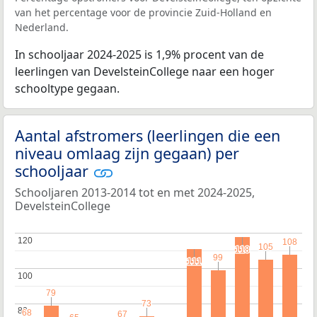
van het percentage voor de provincie Zuid-Holland en
Nederland.
In schooljaar 2024-2025 is 1,9% procent van de
leerlingen van DevelsteinCollege naar een hoger
schooltype gegaan.
Aantal afstromers (leerlingen die een
niveau omlaag zijn gegaan) per
schooljaar
Schooljaren 2013-2014 tot en met 2024-2025,
DevelsteinCollege
120
120
108
108
105
105
118
118
99
99
111
111
100
100
79
79
73
73
80
80
68
68
67
67