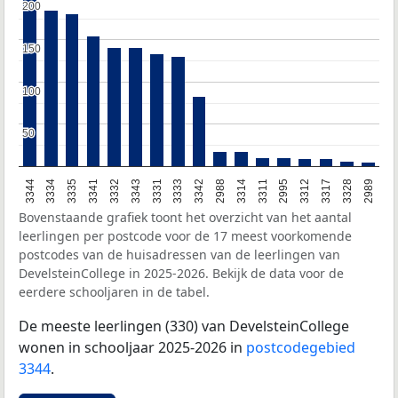
200
200
150
150
100
100
50
50
3317
3333
3344
3314
3341
3312
3331
2989
2988
3335
2995
3343
3328
3342
3334
3311
3332
Bovenstaande grafiek toont het overzicht van het aantal
leerlingen per postcode voor de 17 meest voorkomende
postcodes van de huisadressen van de leerlingen van
DevelsteinCollege in 2025-2026. Bekijk de data voor de
eerdere schooljaren in de tabel.
De meeste leerlingen (330) van DevelsteinCollege
wonen in schooljaar 2025-2026 in
postcodegebied
3344
.