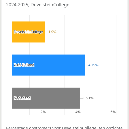
2024-2025, DevelsteinCollege
DevelsteinCollege
DevelsteinCollege
1,9%
1,9%
Zuid-Holland
Zuid-Holland
4,19%
4,19%
Nederland
Nederland
3,91%
3,91%
2%
2%
4%
4%
6%
6%
Percentage opstromers voor DevelsteinCollege, ten opzichte