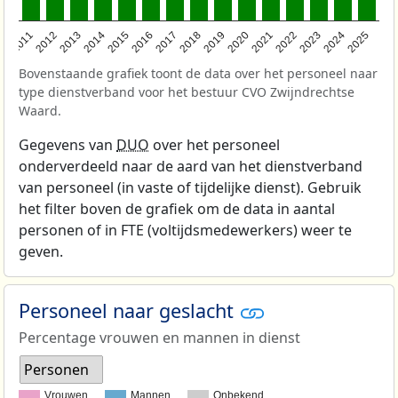
2011
2012
2013
2014
2015
2016
2017
2018
2019
2020
2021
2022
2023
2024
2025
Bovenstaande grafiek toont de data over het personeel naar
type dienstverband voor het bestuur CVO Zwijndrechtse
Waard.
Gegevens van
DUO
over het personeel
onderverdeeld naar de aard van het dienstverband
van personeel (in vaste of tijdelijke dienst). Gebruik
het filter boven de grafiek om de data in aantal
personen of in FTE (voltijdsmedewerkers) weer te
geven.
Personeel naar geslacht
Percentage vrouwen en mannen in dienst
Personen
Vrouwen
Mannen
Onbekend