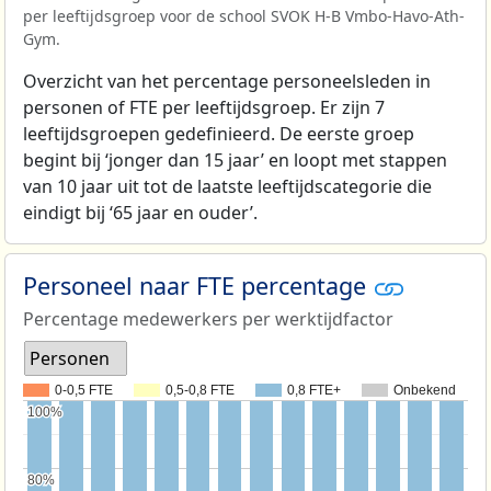
per leeftijdsgroep voor de school SVOK H-B Vmbo-Havo-Ath-
Gym.
Overzicht van het percentage personeelsleden in
personen of FTE per leeftijdsgroep. Er zijn 7
leeftijdsgroepen gedefinieerd. De eerste groep
begint bij ‘jonger dan 15 jaar’ en loopt met stappen
van 10 jaar uit tot de laatste leeftijdscategorie die
eindigt bij ‘65 jaar en ouder’.
Personeel naar FTE percentage
Percentage medewerkers per werktijdfactor
Personen
0-0,5 FTE
0,5-0,8 FTE
0,8 FTE+
Onbekend
100%
100%
80%
80%