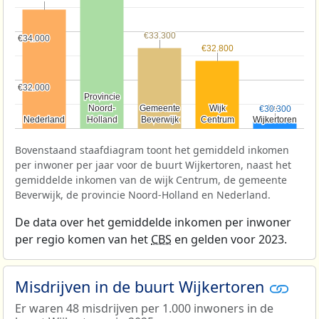
€33.300
€33.300
€34.000
€34.000
€32.800
€32.800
€32.000
€32.000
Provincie
Provincie
Noord-
Noord-
Gemeente
Gemeente
Wijk
Wijk
Buurt
Buurt
€30.300
€30.300
Nederland
Nederland
Holland
Holland
Beverwijk
Beverwijk
Centrum
Centrum
Wijkertoren
Wijkertoren
Bovenstaand staafdiagram toont het gemiddeld inkomen
per inwoner per jaar voor de buurt Wijkertoren, naast het
gemiddelde inkomen van de wijk Centrum, de gemeente
Beverwijk, de provincie Noord-Holland en Nederland.
De data over het gemiddelde inkomen per inwoner
per regio komen van het
CBS
en gelden voor 2023.
Misdrijven in de buurt Wijkertoren
Er waren 48 misdrijven per 1.000 inwoners in de