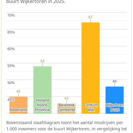
buurt Wijkertoren in 2025.
70%
70%
67
67
65%
65%
60%
60%
54
54
55%
55%
48
48
50%
50%
45
45
43
43
45%
45%
Holland
Holland
Noord-
Noord-
Beverwijk
Beverwijk
Centrum
Centrum
Wijkertoren
Wijkertoren
Nederland
Nederland
Provincie
Provincie
Gemeente
Gemeente
Wijk
Wijk
Buurt
Buurt
Bovenstaand staafdiagram toont het aantal misdrijven per
1.000 inwoners voor de buurt Wijkertoren, in vergelijking tot