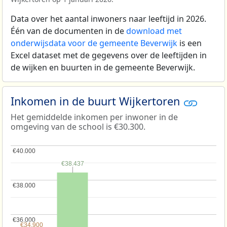
Data over het aantal inwoners naar leeftijd in 2026.
Één van de documenten in de
download met
onderwijsdata voor de gemeente Beverwijk
is een
Excel dataset met de gegevens over de leeftijden in
de wijken en buurten in de gemeente Beverwijk.
Inkomen in de buurt Wijkertoren
Het gemiddelde inkomen per inwoner in de
omgeving van de school is €30.300.
€40.000
€40.000
€38.437
€38.437
€38.000
€38.000
€36.000
€36.000
€34.900
€34.900