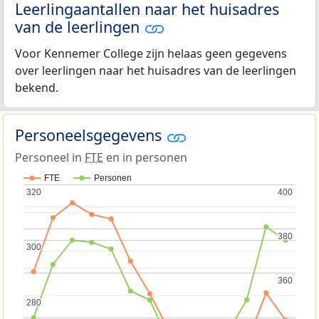
Leerlingaantallen naar het huisadres
van de leerlingen
Voor Kennemer College zijn helaas geen gegevens
over leerlingen naar het huisadres van de leerlingen
bekend.
Personeelsgegevens
Personeel in
FTE
en in personen
FTE
Personen
320
320
400
400
380
380
300
300
360
360
280
280