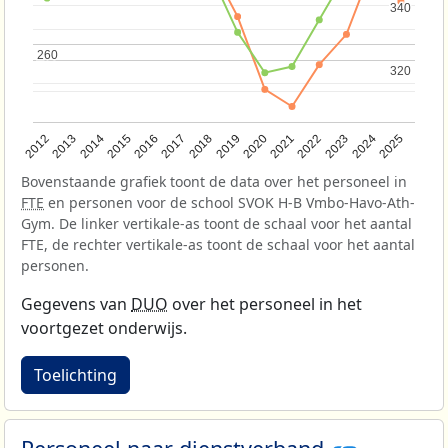
340
340
260
260
320
320
2015
2022
2018
2025
2014
2021
2017
2024
2013
2020
2016
2023
2012
2019
Bovenstaande grafiek toont de data over het personeel in
FTE
en personen voor de school SVOK H-B Vmbo-Havo-Ath-
Gym. De linker vertikale-as toont de schaal voor het aantal
FTE, de rechter vertikale-as toont de schaal voor het aantal
personen.
Gegevens van
DUO
over het personeel in het
voortgezet onderwijs.
Toelichting