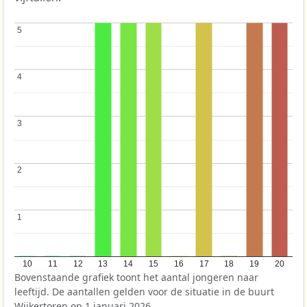
5
5
4
4
3
3
2
2
1
1
10
11
12
13
14
15
16
17
18
19
20
Bovenstaande grafiek toont het aantal jongeren naar
leeftijd. De aantallen gelden voor de situatie in de buurt
Wijkertoren op 1 januari 2026.