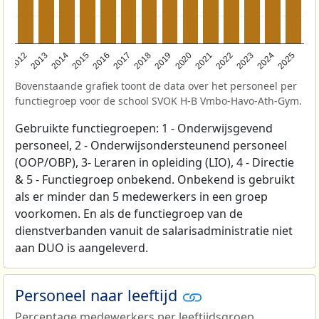
2015
2022
2013
2020
2018
2025
2016
2023
2014
2021
2012
2019
2017
2024
Bovenstaande grafiek toont de data over het personeel per
functiegroep voor de school SVOK H-B Vmbo-Havo-Ath-Gym.
Gebruikte functiegroepen: 1 - Onderwijsgevend
personeel, 2 - Onderwijsondersteunend personeel
(OOP/OBP), 3- Leraren in opleiding (LIO), 4 - Directie
& 5 - Functiegroep onbekend. Onbekend is gebruikt
als er minder dan 5 medewerkers in een groep
voorkomen. En als de functiegroep van de
dienstverbanden vanuit de salarisadministratie niet
aan DUO is aangeleverd.
Personeel naar leeftijd
Percentage medewerkers per leeftijdsgroep