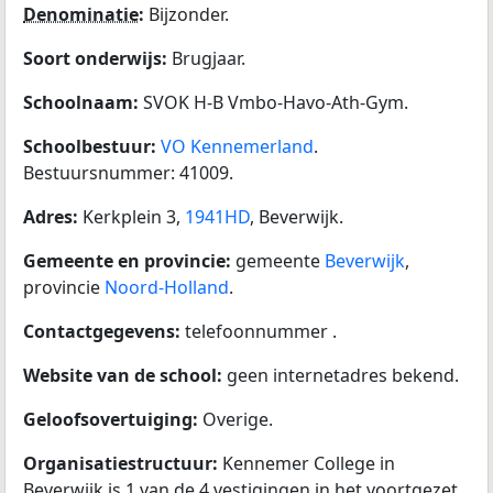
Denominatie
:
Bijzonder.
Soort onderwijs:
Brugjaar.
Schoolnaam:
SVOK H-B Vmbo-Havo-Ath-Gym.
Schoolbestuur:
VO Kennemerland
.
Bestuursnummer: 41009.
Adres:
Kerkplein 3,
1941HD
, Beverwijk.
Gemeente en provincie:
gemeente
Beverwijk
,
provincie
Noord-Holland
.
Contactgegevens:
telefoonnummer .
Website van de school:
geen internetadres bekend.
Geloofsovertuiging:
Overige.
Organisatiestructuur:
Kennemer College in
Beverwijk is 1 van de 4 vestigingen in het voortgezet