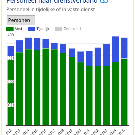
Personeel naar dienstverband
Personeel in tijdelijke of in vaste dienst
Personen
Vast
Tijdelijk
Onbekend
400
400
300
300
200
200
100
100
2015
2022
2013
2020
2018
2025
2016
2023
2014
2021
2012
2019
2017
2024