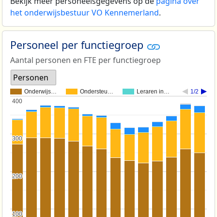
Bekijk meer personeelsgegevens op de
pagina over
het onderwijsbestuur VO Kennemerland
.
Personeel per functiegroep
Aantal personen en FTE per functiegroep
Personen
Onderwijs…
Ondersteu…
Leraren in…
1/2
400
400
300
300
200
200
100
100