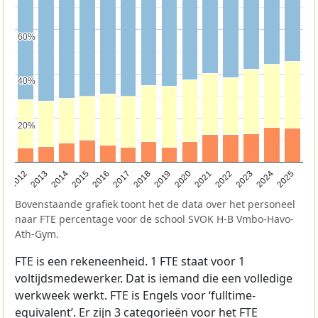
60%
60%
40%
40%
20%
20%
2015
2022
2013
2020
2018
2025
2016
2023
2014
2021
2012
2019
2017
2024
Bovenstaande grafiek toont het de data over het personeel
naar FTE percentage voor de school SVOK H-B Vmbo-Havo-
Ath-Gym.
FTE is een rekeneenheid. 1 FTE staat voor 1
voltijdsmedewerker. Dat is iemand die een volledige
werkweek werkt. FTE is Engels voor ‘fulltime-
equivalent’. Er zijn 3 categorieën voor het FTE