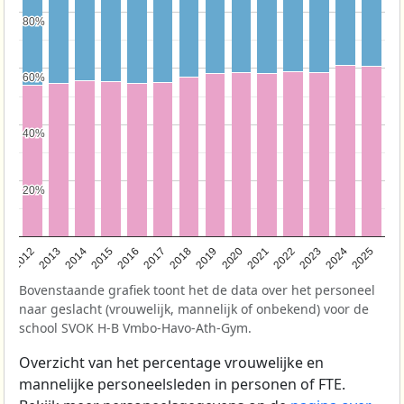
80%
80%
60%
60%
40%
40%
20%
20%
2015
2022
2013
2020
2018
2025
2016
2023
2014
2021
2012
2019
2017
2024
Bovenstaande grafiek toont het de data over het personeel
naar geslacht (vrouwelijk, mannelijk of onbekend) voor de
school SVOK H-B Vmbo-Havo-Ath-Gym.
Overzicht van het percentage vrouwelijke en
mannelijke personeelsleden in personen of FTE.