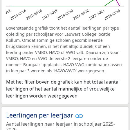
1-2012
2013-2014
2015-2016
2017-2018
2019-2020
2021-2022
2023-2024
2025-2026
Bovenstaande grafiek toont het aantal leerlingen per type
opleiding per schooljaar voor Lauwers College locatie
Kollum. Omdat sommige scholen gecombineerde
brugklassen kennen, is het niet altijd duidelijk of een
leerling onder VMBO, HAVO of VWO valt. Daarom zijn voor
VMBO, HAVO en VWO de eerste 2 leerjaren onder de
noemer 'Brugjaar' geplaatst. HAVO VWO combinatieklassen
in leerjaar 3 worden als 'HAVO/VWO' weergegeven.
Met het filter boven de grafiek kan het totaal aantal
leerlingen of het aantal mannelijke of vrouwelijke
leerlingen worden weergegeven.
Leerlingen per leerjaar
Aantal leerlingen naar leerjaar in schooljaar 2025-
2026.