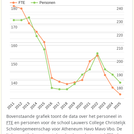
FTE
Personen
180
180
240
240
230
230
170
170
220
220
160
160
210
210
200
200
150
150
190
190
140
140
180
180
2013
2018
2023
2015
2020
2025
2012
2017
2022
2014
2019
2024
2011
2016
2021
Bovenstaande grafiek toont de data over het personeel in
FTE
en personen voor de school Lauwers College Christelijk
Scholengemeenschap voor Atheneum Havo Mavo Vbo. De