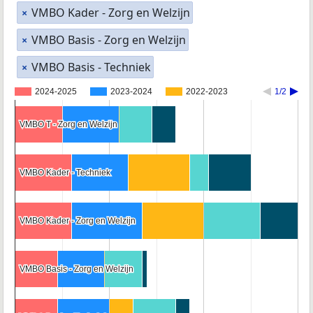
VMBO Kader - Zorg en Welzijn
×
VMBO Basis - Zorg en Welzijn
×
VMBO Basis - Techniek
×
2024-2025
2023-2024
2022-2023
1/2
VMBO T - Zorg en Welzijn
VMBO T - Zorg en Welzijn
VMBO Kader - Techniek
VMBO Kader - Techniek
VMBO Kader - Zorg en Welzijn
VMBO Kader - Zorg en Welzijn
VMBO Basis - Zorg en Welzijn
VMBO Basis - Zorg en Welzijn