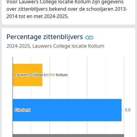
Voor Lauwers College locatie Kollum zijn gegevens
over zittenblijvers bekend over de schooljaren 2013-
2014 tot en met 2024-2025.
Percentage zittenblijvers
2024-2025, Lauwers College locatie Kollum
Lauwers College locatie Kollum
Lauwers College locatie Kollum
1,6%
1,6%
Friesland
Friesland
5,9%
5,9%