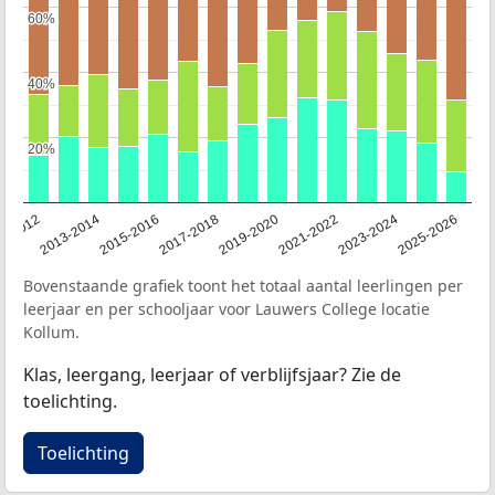
60%
60%
40%
40%
20%
20%
1-2012
2013-2014
2015-2016
2017-2018
2019-2020
2021-2022
2023-2024
2025-2026
Bovenstaande grafiek toont het totaal aantal leerlingen per
leerjaar en per schooljaar voor Lauwers College locatie
Kollum.
Klas, leergang, leerjaar of verblijfsjaar? Zie de
toelichting.
Toelichting