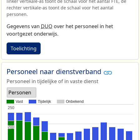
linker vertikale-as toont de schaal voor het aantal FTE, de
rechter vertikale-as toont de schaal voor het aantal
personen.
Gegevens van
DUO
over het personeel in het
voortgezet onderwijs.
Toelichting
Personeel naar dienstverband
Personeel in tijdelijke of in vaste dienst
Personen
Vast
Tijdelijk
Onbekend
250
250
200
200