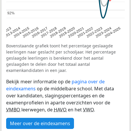
92%
92%
2014-2015
2020-2021
2013-2014
2019-2020
12-2013
2018-2019
2024-2025
2017-2018
2023-2024
2016-2017
2022-2023
2015-2016
2021-2022
Bovenstaande grafiek toont het percentage geslaagde
leerlingen naar geslacht per schooljaar. Het percentage
geslaagde leerlingen is berekend door het aantal
geslaagden te delen door het totaal aantal
examenkandidaten in een jaar.
Bekijk meer informatie op de
pagina over de
eindexamens
op de middelbare school. Met data
over kandidaten, slagingspercentages en de
examenprofielen in aparte overzichten voor de
VMBO
leerwegen, de
HAVO
en het
VWO
.
Meer over de eindexamens