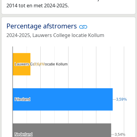
2014 tot en met 2024-2025.
Percentage afstromers
2024-2025, Lauwers College locatie Kollum
Lauwers College locatie Kollum
Lauwers College locatie Kollum
0,64%
0,64%
Friesland
Friesland
3,59%
3,59%
Nederland
Nederland
3,54%
3,54%