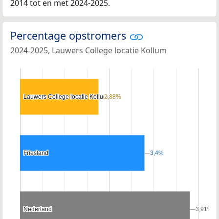
2014 tot en met 2024-2025.
Percentage opstromers
2024-2025, Lauwers College locatie Kollum
Lauwers College locatie Kollum
Lauwers College locatie Kollum
2,88%
2,88%
Friesland
Friesland
3,4%
3,4%
Nederland
Nederland
3,91%
3,91%