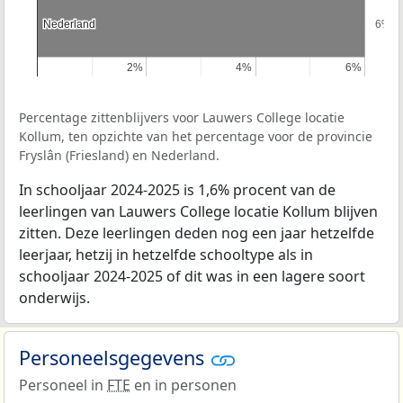
Nederland
Nederland
6%
6%
2%
2%
4%
4%
6%
6%
Percentage zittenblijvers voor Lauwers College locatie
Kollum, ten opzichte van het percentage voor de provincie
Fryslân (Friesland) en Nederland.
In schooljaar 2024-2025 is 1,6% procent van de
leerlingen van Lauwers College locatie Kollum blijven
zitten. Deze leerlingen deden nog een jaar hetzelfde
leerjaar, hetzij in hetzelfde schooltype als in
schooljaar 2024-2025 of dit was in een lagere soort
onderwijs.
Personeelsgegevens
Personeel in
FTE
en in personen