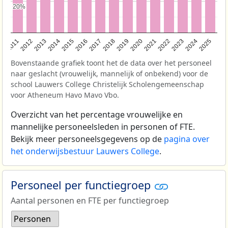
20%
20%
2011
2012
2013
2014
2015
2016
2017
2018
2019
2020
2021
2022
2023
2024
2025
Bovenstaande grafiek toont het de data over het personeel
naar geslacht (vrouwelijk, mannelijk of onbekend) voor de
school Lauwers College Christelijk Scholengemeenschap
voor Atheneum Havo Mavo Vbo.
Overzicht van het percentage vrouwelijke en
mannelijke personeelsleden in personen of FTE.
Bekijk meer personeelsgegevens op de
pagina over
het onderwijsbestuur Lauwers College
.
Personeel per functiegroep
Aantal personen en FTE per functiegroep
Personen