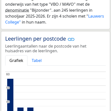
onderwijs van het type "VBO / MAVO" met de
denominatie
"Bijzonder". aan 245 leerlingen in
schooljaar 2025-2026. Er zijn 4 scholen met "
Lauwers
College"
in hun naam.
Leerlingen per postcode
Leerlingaantallen naar de postcode van het
huisadres van de leerlingen.
Grafiek
Tabel
60
60
50
50
40
40