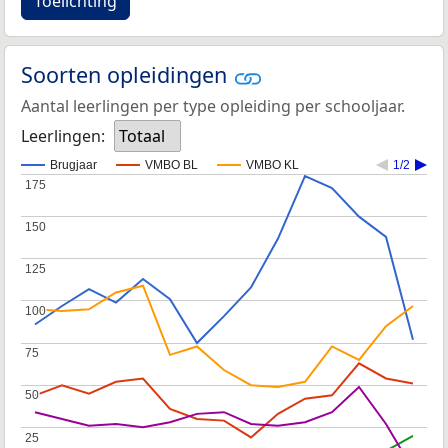
Toelichting
Soorten opleidingen
Aantal leerlingen per type opleiding per schooljaar.
Leerlingen:
Totaal
Brugjaar
VMBO BL
VMBO KL
1/2
175
175
150
150
125
125
100
100
75
75
50
50
25
25