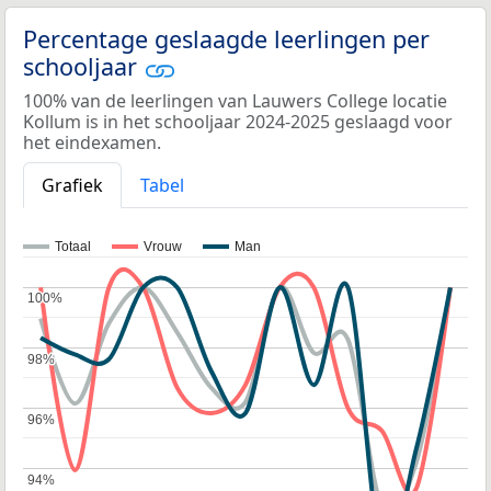
Percentage geslaagde leerlingen per
schooljaar
100% van de leerlingen van Lauwers College locatie
Kollum is in het schooljaar 2024-2025 geslaagd voor
het eindexamen.
Grafiek
Tabel
Totaal
Vrouw
Man
100%
100%
98%
98%
96%
96%
94%
94%