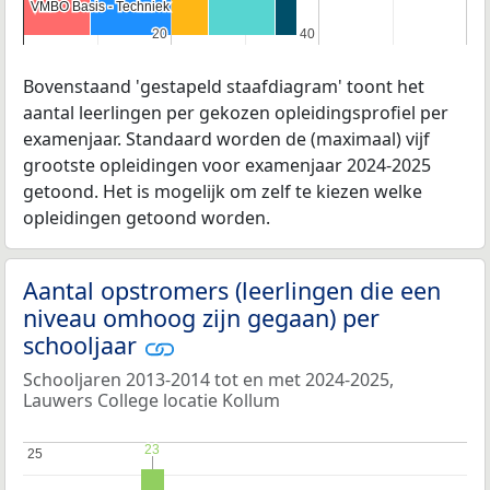
VMBO Basis - Techniek
VMBO Basis - Techniek
20
20
40
40
Bovenstaand 'gestapeld staafdiagram' toont het
aantal leerlingen per gekozen opleidingsprofiel per
examenjaar. Standaard worden de (maximaal) vijf
grootste opleidingen voor examenjaar 2024-2025
getoond. Het is mogelijk om zelf te kiezen welke
opleidingen getoond worden.
Aantal opstromers (leerlingen die een
niveau omhoog zijn gegaan) per
schooljaar
Schooljaren 2013-2014 tot en met 2024-2025,
Lauwers College locatie Kollum
23
23
25
25