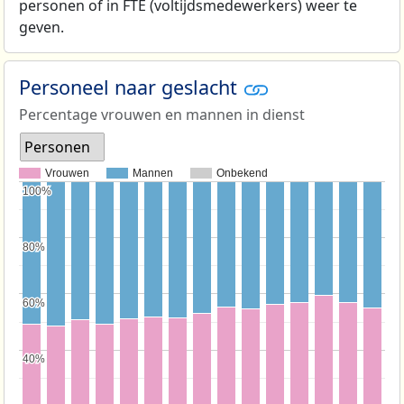
personen of in FTE (voltijdsmedewerkers) weer te
geven.
Personeel naar geslacht
Percentage vrouwen en mannen in dienst
Personen
Vrouwen
Mannen
Onbekend
100%
100%
80%
80%
60%
60%
40%
40%