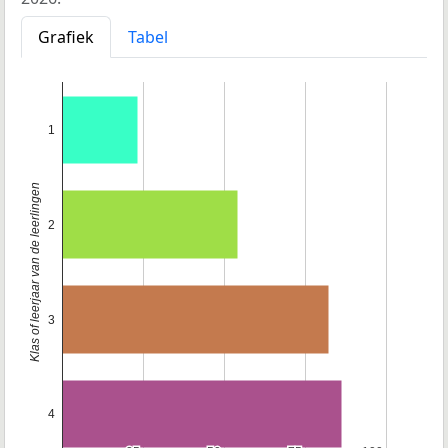
Grafiek
Tabel
1
Klas of leerjaar van de leerlingen
2
3
4