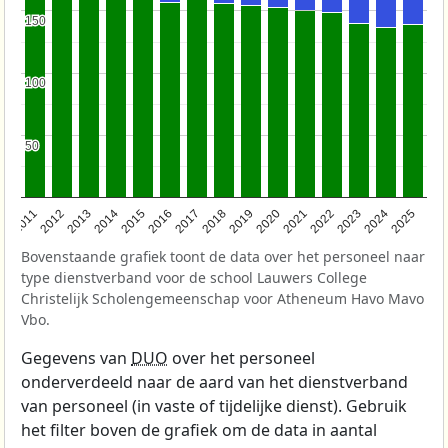
150
150
100
100
50
50
2011
2012
2013
2014
2015
2016
2017
2018
2019
2020
2021
2022
2023
2024
2025
Bovenstaande grafiek toont de data over het personeel naar
type dienstverband voor de school Lauwers College
Christelijk Scholengemeenschap voor Atheneum Havo Mavo
Vbo.
Gegevens van
DUO
over het personeel
onderverdeeld naar de aard van het dienstverband
van personeel (in vaste of tijdelijke dienst). Gebruik
het filter boven de grafiek om de data in aantal