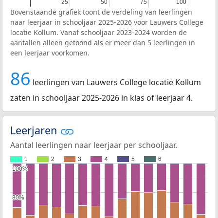
25
25
50
50
75
75
100
100
Bovenstaande grafiek toont de verdeling van leerlingen
naar leerjaar in schooljaar 2025-2026 voor Lauwers College
locatie Kollum. Vanaf schooljaar 2023-2024 worden de
aantallen alleen getoond als er meer dan 5 leerlingen in
een leerjaar voorkomen.
86
leerlingen van Lauwers College locatie Kollum
zaten in schooljaar 2025-2026 in klas of leerjaar 4.
Leerjaren
Aantal leerlingen naar leerjaar per schooljaar.
1
2
3
4
5
6
100%
100%
80%
80%