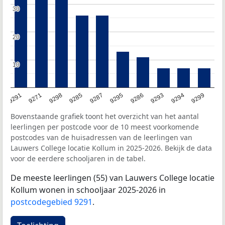
30
30
20
20
10
10
9291
9271
9298
9285
9287
9295
9286
9293
9294
9299
Bovenstaande grafiek toont het overzicht van het aantal
leerlingen per postcode voor de 10 meest voorkomende
postcodes van de huisadressen van de leerlingen van
Lauwers College locatie Kollum in 2025-2026. Bekijk de data
voor de eerdere schooljaren in de tabel.
De meeste leerlingen (55) van Lauwers College locatie
Kollum wonen in schooljaar 2025-2026 in
postcodegebied 9291
.