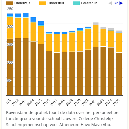
Onderwijs…
Ondersteu…
Leraren in…
1/2
250
250
200
200
150
150
100
100
50
50
2011
2012
2013
2014
2015
2016
2017
2018
2019
2020
2021
2022
2023
2024
2025
Bovenstaande grafiek toont de data over het personeel per
functiegroep voor de school Lauwers College Christelijk
Scholengemeenschap voor Atheneum Havo Mavo Vbo.