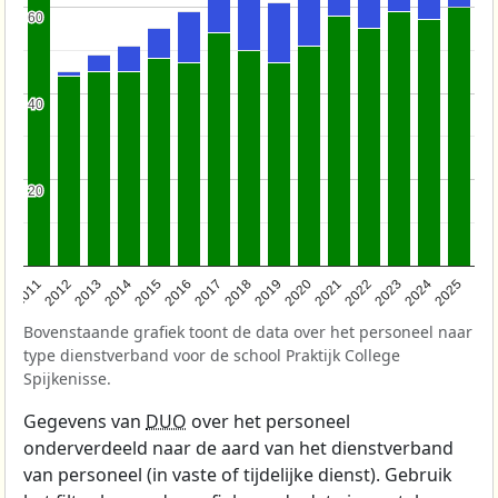
60
60
40
40
20
20
2011
2012
2013
2014
2015
2016
2017
2018
2019
2020
2021
2022
2023
2024
2025
Bovenstaande grafiek toont de data over het personeel naar
type dienstverband voor de school Praktijk College
Spijkenisse.
Gegevens van
DUO
over het personeel
onderverdeeld naar de aard van het dienstverband
van personeel (in vaste of tijdelijke dienst). Gebruik