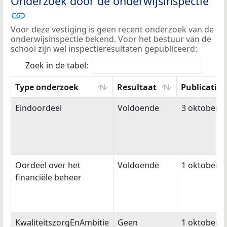
Onderzoek door de onderwijsinspectie
Voor deze vestiging is geen recent onderzoek van de
onderwijsinspectie bekend. Voor het bestuur van de
school zijn wel inspectieresultaten gepubliceerd:
Zoek in de tabel:
Type onderzoek
Resultaat
Publicatie
Type onderzoek
Resultaat
Publicatie
Eindoordeel
Voldoende
3 oktober 2
Oordeel over het
Voldoende
1 oktober 2
financiële beheer
KwaliteitszorgEnAmbitie
Geen
1 oktober 2