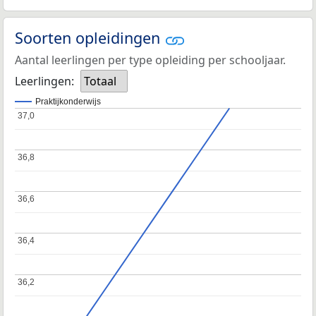
Soorten opleidingen
Aantal leerlingen per type opleiding per schooljaar.
Leerlingen:
Totaal
Praktijkonderwijs
37,0
37,0
36,8
36,8
36,6
36,6
36,4
36,4
36,2
36,2