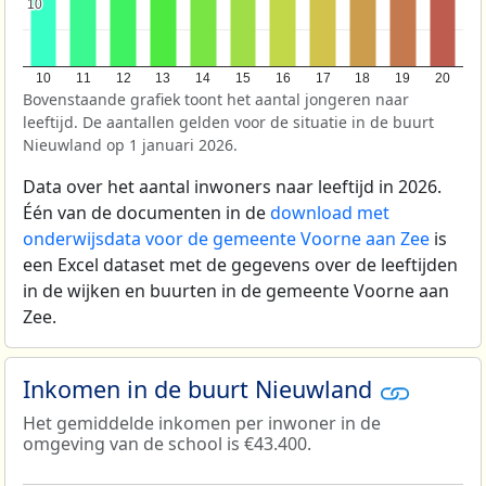
10
10
10
11
12
13
14
15
16
17
18
19
20
Bovenstaande grafiek toont het aantal jongeren naar
leeftijd. De aantallen gelden voor de situatie in de buurt
Nieuwland op 1 januari 2026.
Data over het aantal inwoners naar leeftijd in 2026.
Één van de documenten in de
download met
onderwijsdata voor de gemeente Voorne aan Zee
is
een Excel dataset met de gegevens over de leeftijden
in de wijken en buurten in de gemeente Voorne aan
Zee.
Inkomen in de buurt Nieuwland
Het gemiddelde inkomen per inwoner in de
omgeving van de school is €43.400.