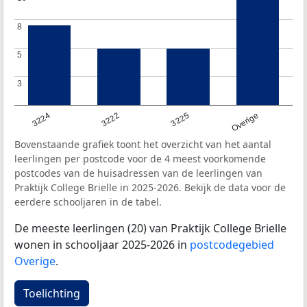
8
8
5
5
3
3
3224
3222
3225
Overige
Bovenstaande grafiek toont het overzicht van het aantal
leerlingen per postcode voor de 4 meest voorkomende
postcodes van de huisadressen van de leerlingen van
Praktijk College Brielle in 2025-2026. Bekijk de data voor de
eerdere schooljaren in de tabel.
De meeste leerlingen (20) van Praktijk College Brielle
wonen in schooljaar 2025-2026 in
postcodegebied
Overige
.
Toelichting