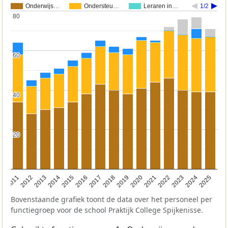
Onderwijs…
Ondersteu…
Leraren in…
1/2
80
80
60
60
40
40
20
20
2011
2012
2013
2014
2015
2016
2017
2018
2019
2020
2021
2022
2023
2024
2025
Bovenstaande grafiek toont de data over het personeel per
functiegroep voor de school Praktijk College Spijkenisse.