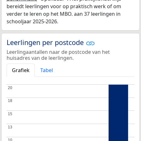
bereidt leerlingen voor op praktisch werk of om
verder te leren op het MBO. aan 37 leerlingen in
schooljaar 2025-2026.
Leerlingen per postcode
Leerlingaantallen naar de postcode van het
huisadres van de leerlingen.
Grafiek
Tabel
20
20
18
18
15
15
13
13
10
10