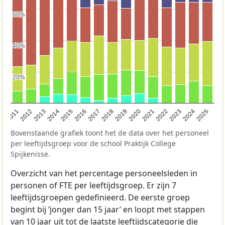
60%
60%
40%
40%
20%
20%
2011
2012
2013
2014
2015
2016
2017
2018
2019
2020
2021
2022
2023
2024
2025
Bovenstaande grafiek toont het de data over het personeel
per leeftijdsgroep voor de school Praktijk College
Spijkenisse.
Overzicht van het percentage personeelsleden in
personen of FTE per leeftijdsgroep. Er zijn 7
leeftijdsgroepen gedefinieerd. De eerste groep
begint bij ‘jonger dan 15 jaar’ en loopt met stappen
van 10 jaar uit tot de laatste leeftijdscategorie die