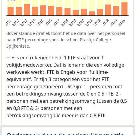
2011
2012
2013
2014
2015
2016
2017
2018
2019
2020
2021
2022
2023
2024
2025
Bovenstaande grafiek toont het de data over het personeel
naar FTE percentage voor de school Praktijk College
Spijkenisse.
FTE is een rekeneenheid. 1 FTE staat voor 1
voltijdsmedewerker. Dat is iemand die een volledige
werkweek werkt. FTE is Engels voor ‘fulltime-
equivalent’. Er zijn 3 categorieën voor het FTE
percentage gedefinieerd. Dit zijn: 1 - personen met
een betrekkingsomvang tussen de 0 en 0,5 FTE, 2 -
personen met een betrekkingsomvang tussen de 0,5
en 0,8 FTE & 3- personen met een
betrekkingsomvang die meer is dan 0,8 FTE.