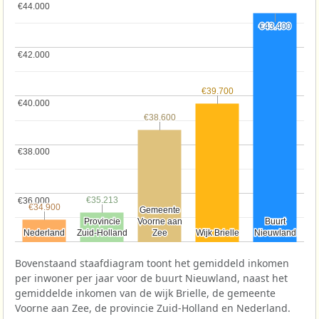
€44.000
€44.000
€43.400
€43.400
€42.000
€42.000
€39.700
€39.700
€40.000
€40.000
€38.600
€38.600
€38.000
€38.000
€35.213
€35.213
€36.000
€36.000
€34.900
€34.900
Gemeente
Gemeente
Provincie
Provincie
Voorne aan
Voorne aan
Buurt
Buurt
Nederland
Nederland
Zuid-Holland
Zuid-Holland
Zee
Zee
Wijk Brielle
Wijk Brielle
Nieuwland
Nieuwland
Bovenstaand staafdiagram toont het gemiddeld inkomen
per inwoner per jaar voor de buurt Nieuwland, naast het
gemiddelde inkomen van de wijk Brielle, de gemeente
Voorne aan Zee, de provincie Zuid-Holland en Nederland.