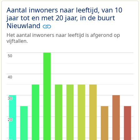
Aantal inwoners naar leeftijd, van 10
jaar tot en met 20 jaar, in de buurt
Nieuwland
Het aantal inwoners naar leeftijd is afgerond op
vijftallen.
50
50
40
40
30
30
20
20