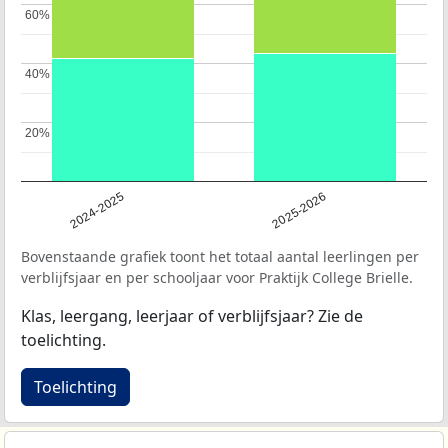
60%
60%
40%
40%
20%
20%
2024-2025
2025-2026
Bovenstaande grafiek toont het totaal aantal leerlingen per
verblijfsjaar en per schooljaar voor Praktijk College Brielle.
Klas, leergang, leerjaar of verblijfsjaar? Zie de
toelichting.
Toelichting