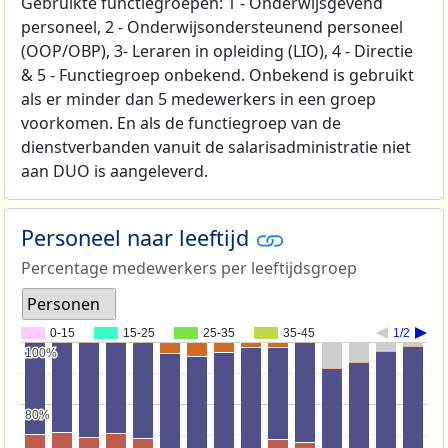
Gebruikte functiegroepen: 1 - Onderwijsgevend
personeel, 2 - Onderwijsondersteunend personeel
(OOP/OBP), 3- Leraren in opleiding (LIO), 4 - Directie
& 5 - Functiegroep onbekend. Onbekend is gebruikt
als er minder dan 5 medewerkers in een groep
voorkomen. En als de functiegroep van de
dienstverbanden vanuit de salarisadministratie niet
aan DUO is aangeleverd.
Personeel naar leeftijd
Percentage medewerkers per leeftijdsgroep
Personen
0-15
15-25
25-35
35-45
1/2
100%
100%
80%
80%