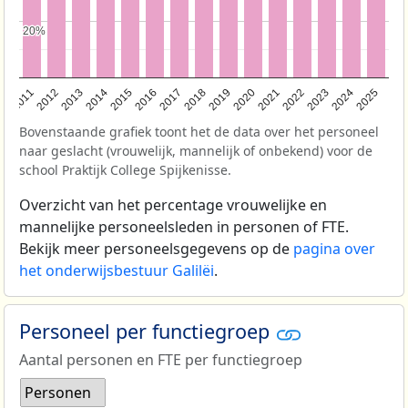
20%
20%
2011
2012
2013
2014
2015
2016
2017
2018
2019
2020
2021
2022
2023
2024
2025
Bovenstaande grafiek toont het de data over het personeel
naar geslacht (vrouwelijk, mannelijk of onbekend) voor de
school Praktijk College Spijkenisse.
Overzicht van het percentage vrouwelijke en
mannelijke personeelsleden in personen of FTE.
Bekijk meer personeelsgegevens op de
pagina over
het onderwijsbestuur Galilëi
.
Personeel per functiegroep
Aantal personen en FTE per functiegroep
Personen