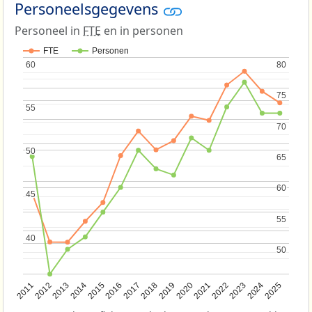
Personeelsgegevens
Personeel in
FTE
en in personen
FTE
Personen
60
60
80
80
75
75
55
55
70
70
50
50
65
65
60
60
45
45
55
55
40
40
50
50
2013
2018
2023
2015
2020
2025
2012
2017
2022
2014
2019
2024
2011
2016
2021