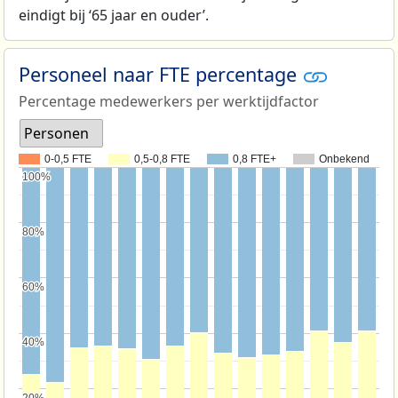
eindigt bij ‘65 jaar en ouder’.
Personeel naar FTE percentage
Percentage medewerkers per werktijdfactor
Personen
0-0,5 FTE
0,5-0,8 FTE
0,8 FTE+
Onbekend
100%
100%
80%
80%
60%
60%
40%
40%
20%
20%