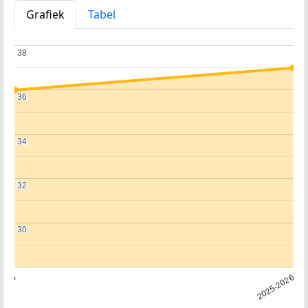
Grafiek
Tabel
38
38
36
36
34
34
32
32
30
30
2025
2025-2026