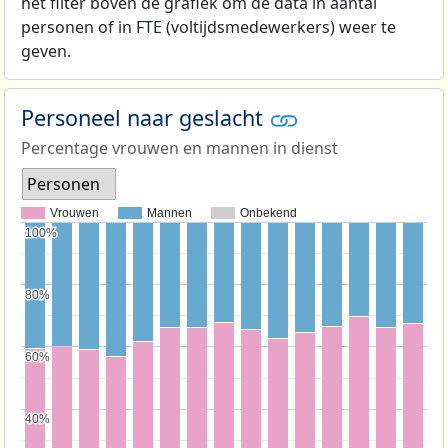
het filter boven de grafiek om de data in aantal
personen of in FTE (voltijdsmedewerkers) weer te
geven.
Personeel naar geslacht
Percentage vrouwen en mannen in dienst
Personen
Vrouwen
Mannen
Onbekend
100%
100%
80%
80%
60%
60%
40%
40%