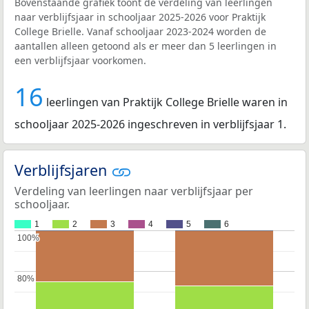
Bovenstaande grafiek toont de verdeling van leerlingen
naar verblijfsjaar in schooljaar 2025-2026 voor Praktijk
College Brielle. Vanaf schooljaar 2023-2024 worden de
aantallen alleen getoond als er meer dan 5 leerlingen in
een verblijfsjaar voorkomen.
16
leerlingen van Praktijk College Brielle waren in
schooljaar 2025-2026 ingeschreven in verblijfsjaar 1.
Verblijfsjaren
Verdeling van leerlingen naar verblijfsjaar per
schooljaar.
1
2
3
4
5
6
100%
100%
80%
80%