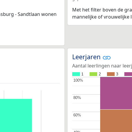
Met het filter boven de gra
jnsburg - Sandtlaan wonen
mannelijke of vrouwelijke
Leerjaren
Aantal leerlingen naar leer
1
2
3
100%
100%
80%
80%
60%
60%