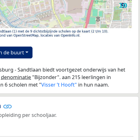
n de buurt
nsburg - Sandtlaan biedt voortgezet onderwijs van het
e
denominatie
"Bijzonder". aan 215 leerlingen in
jn 6 scholen met "
Visser ’t Hooft"
in hun naam.
n
opleiding per schooljaar.