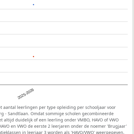
2025-2026
t aantal leerlingen per type opleiding per schooljaar voor
burg - Sandtlaan. Omdat sommige scholen gecombineerde
et altijd duidelijk of een leerling onder VMBO, HAVO of VWO
 HAVO en VWO de eerste 2 leerjaren onder de noemer 'Brugjaar'
ieklassen in leerjaar 3 worden als 'HAVO/VWO' weergegeven.