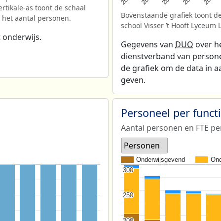
rtikale-as toont de schaal
Bovenstaande grafiek toont de
r het aantal personen.
school Visser ’t Hooft Lyceu
 onderwijs.
Gegevens van
DUO
over he
dienstverband van personeel
de grafiek om de data in a
geven.
Personeel per func
Aantal personen en FTE pe
Personen
Onderwijsgevend
Ond
300
300
250
250
200
200