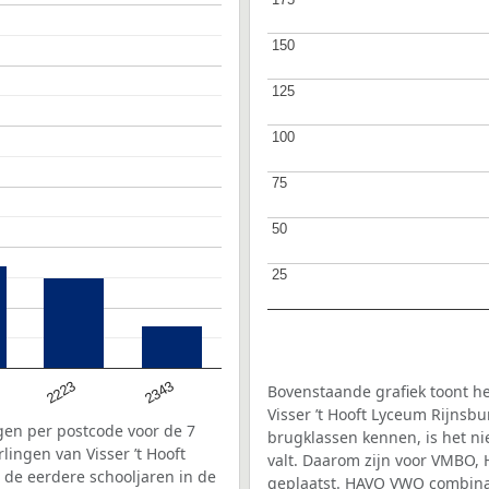
150
150
125
125
100
100
75
75
50
50
25
25
2343
2223
Bovenstaande grafiek toont he
Visser ’t Hooft Lyceum Rijns
ngen per postcode voor de 7
brugklassen kennen, is het ni
ingen van Visser ’t Hooft
valt. Daarom zijn voor VMBO,
 de eerdere schooljaren in de
geplaatst. HAVO VWO combinat