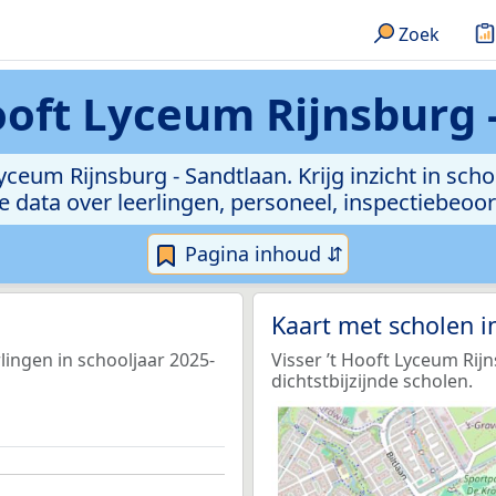
Zoek
Hooft Lyceum Rijnsburg 
 Lyceum Rijnsburg - Sandtlaan. Krijg inzicht in sc
 de data over leerlingen, personeel, inspectiebeo
Pagina inhoud ⇵
Kaart met scholen 
rlingen in schooljaar 2025-
Visser ’t Hooft Lyceum Rij
dichtstbijzijnde scholen.