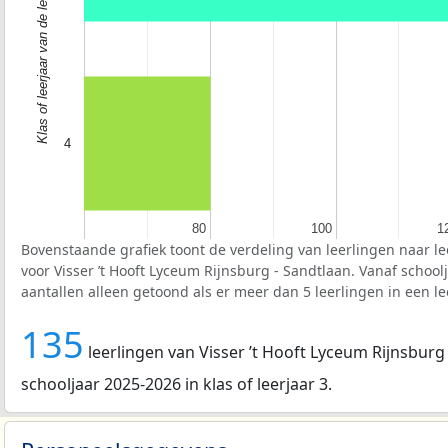
Klas of leerjaar van de leerlingen
4
80
80
100
100
1
1
Bovenstaande grafiek toont de verdeling van leerlingen naar le
voor Visser ’t Hooft Lyceum Rijnsburg - Sandtlaan. Vanaf schoo
aantallen alleen getoond als er meer dan 5 leerlingen in een l
135
leerlingen van Visser ’t Hooft Lyceum Rijnsburg 
schooljaar 2025-2026 in klas of leerjaar 3.