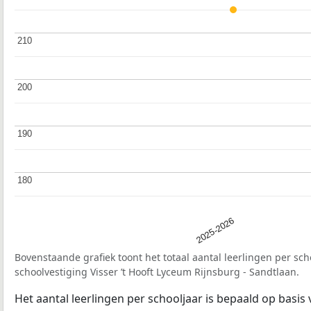
210
210
200
200
190
190
180
180
2025-2026
Bovenstaande grafiek toont het totaal aantal leerlingen per sch
schoolvestiging Visser ’t Hooft Lyceum Rijnsburg - Sandtlaan.
Het aantal leerlingen per schooljaar is bepaald op basis