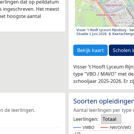
leerlingen dat op peildatum
as ingeschreven. Het meest
het hoogste aantal
Bekijk kaart
Scholen i
Visser ’t Hooft Lyceum Rij
type "VBO / MAVO" met d
schooljaar 2025-2026. Er zi
Soorten opleidinge
n de leerlingen.
Aantal leerlingen per type 
Leerlingen:
Totaal
VMBO
HAVO/VWO
175
175