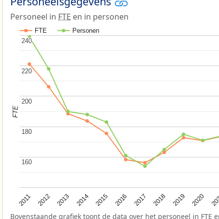
Personeelsgegevens
Personeel in
FTE
en in personen
FTE
Personen
240
240
220
220
200
200
FTE
180
180
160
160
2015
2020
2012
2017
2014
2019
2011
2016
20
2013
2018
Bovenstaande grafiek toont de data over het personeel in
FTE
e