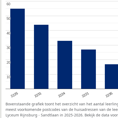
60
60
50
50
40
40
30
30
20
20
10
10
2225
2235
2221
2224
2231
Bovenstaande grafiek toont het overzicht van het aantal leerli
meest voorkomende postcodes van de huisadressen van de leerl
Lyceum Rijnsburg - Sandtlaan in 2025-2026. Bekijk de data voor