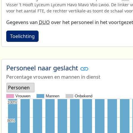
Visser ’t Hooft Lyceum Lyceum Havo Mavo Vbo Lwoo. De linker ve
voor het aantal FTE, de rechter vertikale-as toont de schaal voo
Gegevens van
DUO
over het personeel in het voortgezet
Toelichting
Personeel naar geslacht
Percentage vrouwen en mannen in dienst
Personen
Vrouwen
Mannen
Onbekend
100%
100%
80%
80%