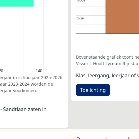
40%
40%
20%
20%
Bovenstaande grafiek toont het
Visser ’t Hooft Lyceum Rijnsbu
20
20
140
140
Klas, leergang, leerjaar of v
erjaar in schooljaar 2025-2026
ljaar 2023-2024 worden de
Toelichting
eerjaar voorkomen.
- Sandtlaan zaten in