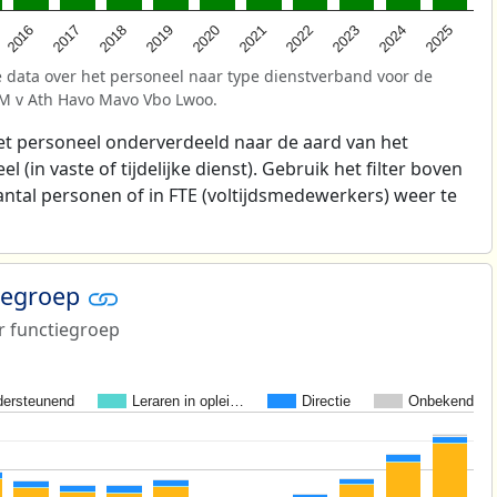
2025
2021
2017
2024
2020
2016
2023
2019
2022
2018
 data over het personeel naar type dienstverband voor de
GM v Ath Havo Mavo Vbo Lwoo.
t personeel onderverdeeld naar de aard van het
 (in vaste of tijdelijke dienst). Gebruik het filter boven
antal personen of in FTE (voltijdsmedewerkers) weer te
tiegroep
r functiegroep
ersteunend
Leraren in oplei…
Directie
Onbekend