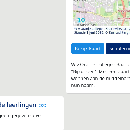
Bekijk kaart
Scholen i
W v Oranje College - Baard
"Bijzonder". Met een apart
wennen aan de middelbare s
hun naam.
de leerlingen
 geen gegevens over