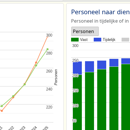
Personeel naar die
Personeel in tijdelijke of in
Personen
300
300
Vast
Tijdelijk
300
300
280
280
250
250
260
260
Personen
200
200
240
240
150
150
100
100
220
220
50
50
2025
2022
2024
21
2023