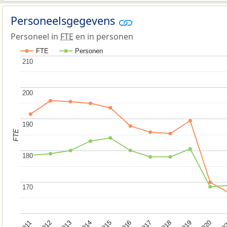
Personeelsgegevens
Personeel in
FTE
en in personen
FTE
Personen
210
210
200
200
190
190
FTE
180
180
170
170
2015
2020
2012
2017
2014
2019
2011
2016
20
2013
2018