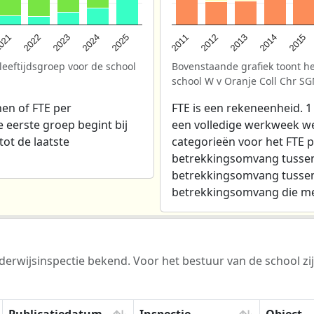
2025
021
2013
2024
2012
2023
2015
2011
2022
2014
leeftijdsgroep voor de school
Bovenstaande grafiek toont he
school W v Oranje Coll Chr S
en of FTE per
FTE is een rekeneenheid. 1
e eerste groep begint bij
een volledige werkweek werk
tot de laatste
categorieën voor het FTE p
betrekkingsomvang tussen 
betrekkingsomvang tussen 
betrekkingsomvang die mee
erwijsinspectie bekend. Voor het bestuur van de school zij
Publicatiedatum
Inspectie
Object