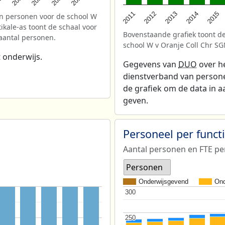
2013
2012
2015
2011
2014
n personen voor de school W
ikale-as toont de schaal voor
Bovenstaande grafiek toont de
 aantal personen.
school W v Oranje Coll Chr S
 onderwijs.
Gegevens van
DUO
over he
dienstverband van personeel
de grafiek om de data in a
geven.
Personeel per func
Aantal personen en FTE pe
Personen
Onderwijsgevend
Ond
300
300
250
250