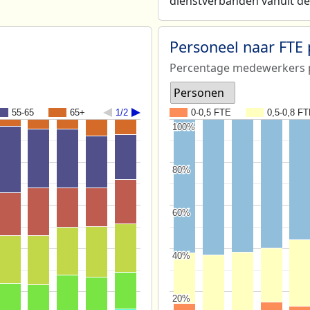
dienstverbanden vanuit de 
Personeel naar FTE
Percentage medewerkers p
Personen
55-65
65+
1/2
0-0,5 FTE
0,5-0,8 F
100%
100%
80%
80%
60%
60%
40%
40%
20%
20%