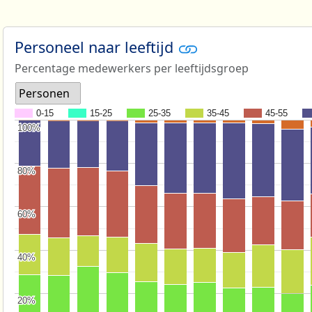
Personeel naar leeftijd
Percentage medewerkers per leeftijdsgroep
Personen
0-15
15-25
25-35
35-45
45-55
100%
100%
80%
80%
60%
60%
40%
40%
20%
20%