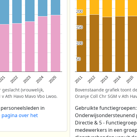
200
200
150
150
100
100
50
50
2025
021
2013
2024
2012
2023
2015
2011
2022
2014
 geslacht (vrouwelijk,
Bovenstaande grafiek toont de
M v Ath Havo Mavo Vbo Lwoo.
Oranje Coll Chr SGM v Ath Ha
 personeelsleden in
Gebruikte functiegroepen: 
e
pagina over het
Onderwijsondersteunend per
Directie & 5 - Functiegroe
medewerkers in een groep