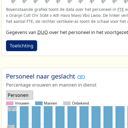
Bovenstaande grafiek toont de data over het personeel in
FTE
e
v Oranje Coll Chr SGM v Ath Havo Mavo Vbo Lwoo. De linker vert
het aantal FTE, de rechter vertikale-as toont de schaal voor het
Gegevens van
DUO
over het personeel in het voortgezet
Toelichting
Personeel naar geslacht
Percentage vrouwen en mannen in dienst
Personen
Vrouwen
Mannen
Onbekend
100%
100%
80%
80%