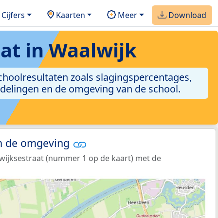
Cijfers
Kaarten
Meer
Download
at in Waalwijk
 schoolresultaten zoals slagingspercentages,
ordelingen en de omgeving van de school.
in de omgeving
dwijksestraat (nummer 1 op de kaart) met de