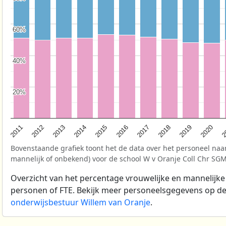
60%
60%
40%
40%
20%
20%
2
2017
2013
2020
2016
2012
2019
2015
2011
2018
2014
Bovenstaande grafiek toont het de data over het personeel naar
mannelijk of onbekend) voor de school W v Oranje Coll Chr SG
Overzicht van het percentage vrouwelijke en mannelijke
personen of FTE. Bekijk meer personeelsgegevens op d
onderwijsbestuur Willem van Oranje
.