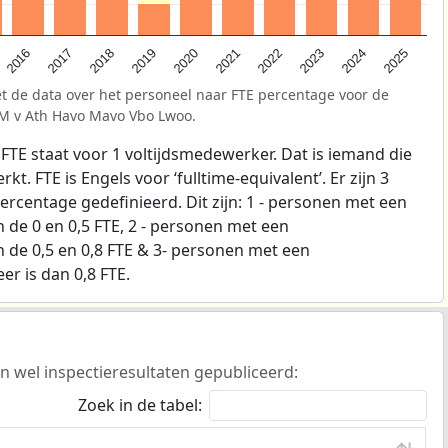
2025
2021
2017
2024
2020
2016
2023
2019
2022
2018
t de data over het personeel naar FTE percentage voor de
GM v Ath Havo Mavo Vbo Lwoo.
 FTE staat voor 1 voltijdsmedewerker. Dat is iemand die
t. FTE is Engels voor ‘fulltime-equivalent’. Er zijn 3
ercentage gedefinieerd. Dit zijn: 1 - personen met een
de 0 en 0,5 FTE, 2 - personen met een
de 0,5 en 0,8 FTE & 3- personen met een
r is dan 0,8 FTE.
n wel inspectieresultaten gepubliceerd:
Zoek in de tabel: