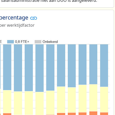
salarisadministratie niet aan DUO is aangeleverd.
 percentage
er werktijdfactor
TE
0,8 FTE+
Onbekend