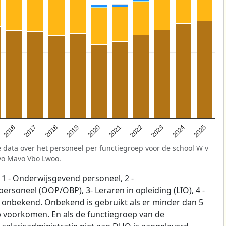
2025
2021
2017
2024
2020
2016
2023
2019
2022
2018
 data over het personeel per functiegroep voor de school W v
vo Mavo Vbo Lwoo.
1 - Onderwijsgevend personeel, 2 -
soneel (OOP/OBP), 3- Leraren in opleiding (LIO), 4 -
p onbekend. Onbekend is gebruikt als er minder dan 5
 voorkomen. En als de functiegroep van de