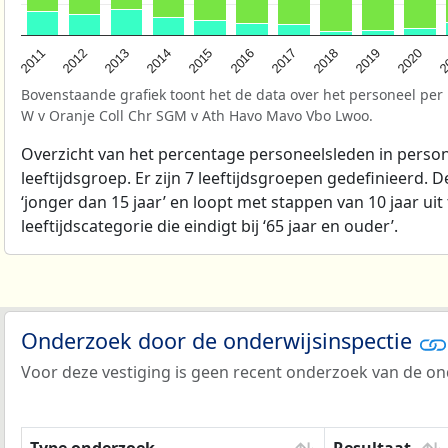
2
2017
2013
2020
2016
2012
2019
2015
2011
2018
2014
Bovenstaande grafiek toont het de data over het personeel per 
W v Oranje Coll Chr SGM v Ath Havo Mavo Vbo Lwoo.
Overzicht van het percentage personeelsleden in person
leeftijdsgroep. Er zijn 7 leeftijdsgroepen gedefinieerd. D
‘jonger dan 15 jaar’ en loopt met stappen van 10 jaar uit 
leeftijdscategorie die eindigt bij ‘65 jaar en ouder’.
Onderzoek door de onderwijsinspectie
Voor deze vestiging is geen recent onderzoek van de ond
Type onderzoek
Resultaat