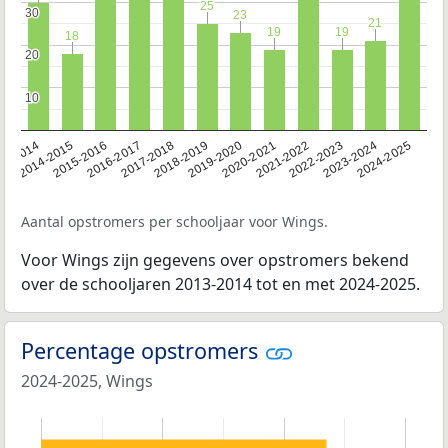
25
25
30
30
23
23
21
21
19
19
19
19
18
18
20
20
10
10
13-2014
2014-2015
2015-2016
2016-2017
2017-2018
2018-2019
2019-2020
2020-2021
2021-2022
2022-2023
2023-2024
2024-2025
Aantal opstromers per schooljaar voor Wings.
Voor Wings zijn gegevens over opstromers bekend
over de schooljaren 2013-2014 tot en met 2024-2025.
Percentage opstromers
2024-2025, Wings