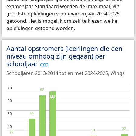
examenjaar. Standaard worden de (maximaal) vijf
grootste opleidingen voor examenjaar 2024-2025
getoond. Het is mogelijk om zelf te kiezen welke
opleidingen getoond worden.
Aantal opstromers (leerlingen die een
niveau omhoog zijn gegaan) per
schooljaar
Schooljaren 2013-2014 tot en met 2024-2025, Wings
70
70
62
62
65
65
60
60
44
44
50
50
40
40
32
32
31
31
30
30