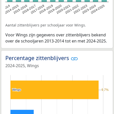
13-2014
2014-2015
2015-2016
2016-2017
2017-2018
2018-2019
2019-2020
2020-2021
2021-2022
2022-2023
2023-2024
2024-2025
Aantal zittenblijvers per schooljaar voor Wings.
Voor Wings zijn gegevens over zittenblijvers bekend
over de schooljaren 2013-2014 tot en met 2024-2025.
Percentage zittenblijvers
2024-2025, Wings
Wings
Wings
9,7%
9,7%