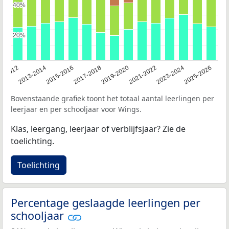
40%
40%
20%
20%
1-2012
2013-2014
2015-2016
2017-2018
2019-2020
2021-2022
2023-2024
2025-2026
Bovenstaande grafiek toont het totaal aantal leerlingen per
leerjaar en per schooljaar voor Wings.
Klas, leergang, leerjaar of verblijfsjaar? Zie de
toelichting.
Toelichting
Percentage geslaagde leerlingen per
schooljaar