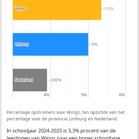
Wings
Wings
5,3%
5,3%
Limburg
Limburg
5%
5%
Nederland
Nederland
3,91%
3,91%
4%
4%
5%
5%
6%
6%
Percentage opstromers voor Wings, ten opzichte van het
percentage voor de provincie Limburg en Nederland.
In schooljaar 2024-2025 is 5,3% procent van de
leerlingen van Wings naar een hoger schooltype