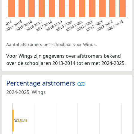
13-2014
2014-2015
2015-2016
2016-2017
2017-2018
2018-2019
2019-2020
2020-2021
2021-2022
2022-2023
2023-2024
2024-2025
Aantal afstromers per schooljaar voor Wings.
Voor Wings zijn gegevens over afstromers bekend
over de schooljaren 2013-2014 tot en met 2024-2025.
Percentage afstromers
2024-2025, Wings
Wings
Wings
3,01%
3,01%