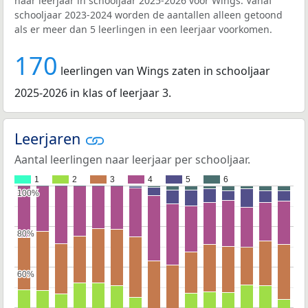
naar leerjaar in schooljaar 2025-2026 voor Wings. Vanaf
schooljaar 2023-2024 worden de aantallen alleen getoond
als er meer dan 5 leerlingen in een leerjaar voorkomen.
170
leerlingen van Wings zaten in schooljaar
2025-2026 in klas of leerjaar 3.
Leerjaren
Aantal leerlingen naar leerjaar per schooljaar.
1
2
3
4
5
6
100%
100%
80%
80%
60%
60%