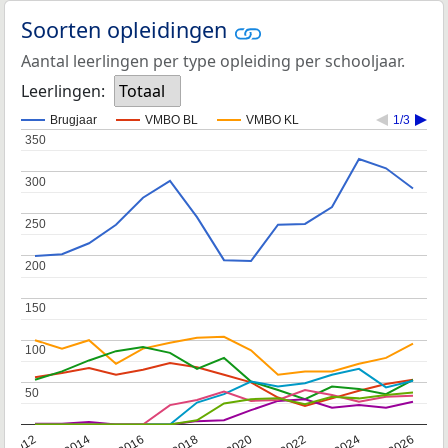
Soorten opleidingen
Aantal leerlingen per type opleiding per schooljaar.
Leerlingen:
Totaal
Brugjaar
VMBO BL
VMBO KL
1/3
350
350
300
300
250
250
200
200
150
150
100
100
50
50