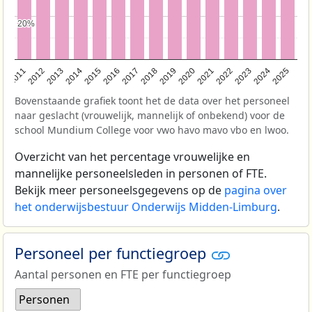
20%
20%
2011
2012
2013
2014
2015
2016
2017
2018
2019
2020
2021
2022
2023
2024
2025
Bovenstaande grafiek toont het de data over het personeel
naar geslacht (vrouwelijk, mannelijk of onbekend) voor de
school Mundium College voor vwo havo mavo vbo en lwoo.
Overzicht van het percentage vrouwelijke en
mannelijke personeelsleden in personen of FTE.
Bekijk meer personeelsgegevens op de
pagina over
het onderwijsbestuur Onderwijs Midden-Limburg
.
Personeel per functiegroep
Aantal personen en FTE per functiegroep
Personen