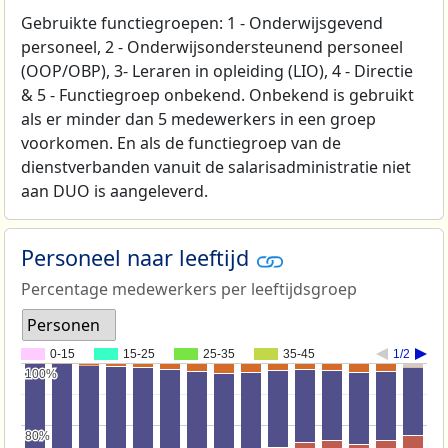
Gebruikte functiegroepen: 1 - Onderwijsgevend
personeel, 2 - Onderwijsondersteunend personeel
(OOP/OBP), 3- Leraren in opleiding (LIO), 4 - Directie
& 5 - Functiegroep onbekend. Onbekend is gebruikt
als er minder dan 5 medewerkers in een groep
voorkomen. En als de functiegroep van de
dienstverbanden vanuit de salarisadministratie niet
aan DUO is aangeleverd.
Personeel naar leeftijd
Percentage medewerkers per leeftijdsgroep
Personen
0-15
15-25
25-35
35-45
1/2
100%
100%
80%
80%