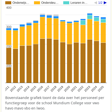
Onderwijs…
Ondersteu…
Leraren in…
1/2
400
400
300
300
200
200
100
100
2011
2012
2013
2014
2015
2016
2017
2018
2019
2020
2021
2022
2023
2024
2025
Bovenstaande grafiek toont de data over het personeel per
functiegroep voor de school Mundium College voor vwo
havo mavo vbo en lwoo.