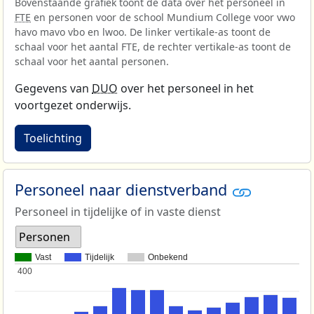
Bovenstaande grafiek toont de data over het personeel in
FTE
en personen voor de school Mundium College voor vwo
havo mavo vbo en lwoo. De linker vertikale-as toont de
schaal voor het aantal FTE, de rechter vertikale-as toont de
schaal voor het aantal personen.
Gegevens van
DUO
over het personeel in het
voortgezet onderwijs.
Toelichting
Personeel naar dienstverband
Personeel in tijdelijke of in vaste dienst
Personen
Vast
Tijdelijk
Onbekend
400
400