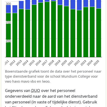
300
300
200
200
100
100
2011
2012
2013
2014
2015
2016
2017
2018
2019
2020
2021
2022
2023
2024
2025
Bovenstaande grafiek toont de data over het personeel naar
type dienstverband voor de school Mundium College voor
vwo havo mavo vbo en lwoo.
Gegevens van
DUO
over het personeel
onderverdeeld naar de aard van het dienstverband
van personeel (in vaste of tijdelijke dienst). Gebruik