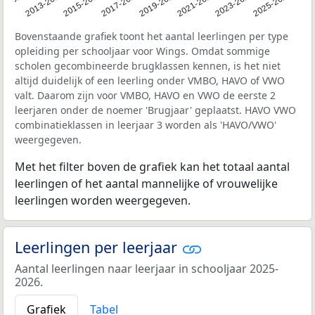
1-2012
2013-2014
2015-2016
2017-2018
2019-2020
2021-2022
2023-2024
2025-2026
Bovenstaande grafiek toont het aantal leerlingen per type
opleiding per schooljaar voor Wings. Omdat sommige
scholen gecombineerde brugklassen kennen, is het niet
altijd duidelijk of een leerling onder VMBO, HAVO of VWO
valt. Daarom zijn voor VMBO, HAVO en VWO de eerste 2
leerjaren onder de noemer 'Brugjaar' geplaatst. HAVO VWO
combinatieklassen in leerjaar 3 worden als 'HAVO/VWO'
weergegeven.
Met het filter boven de grafiek kan het totaal aantal
leerlingen of het aantal mannelijke of vrouwelijke
leerlingen worden weergegeven.
Leerlingen per leerjaar
Aantal leerlingen naar leerjaar in schooljaar 2025-
2026.
Grafiek
Tabel