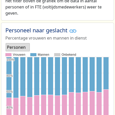
het filter boven de grafiek om de data in aantal
personen of in FTE (voltijdsmedewerkers) weer te
geven.
Personeel naar geslacht
Percentage vrouwen en mannen in dienst
Personen
Vrouwen
Mannen
Onbekend
100%
100%
80%
80%
60%
60%
40%
40%