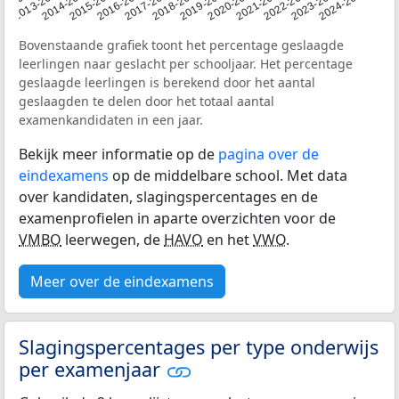
2014-2015
2020-2021
2013-2014
2019-2020
12-2013
2018-2019
2024-2025
2017-2018
2023-2024
2016-2017
2022-2023
2015-2016
2021-2022
Bovenstaande grafiek toont het percentage geslaagde
leerlingen naar geslacht per schooljaar. Het percentage
geslaagde leerlingen is berekend door het aantal
geslaagden te delen door het totaal aantal
examenkandidaten in een jaar.
Bekijk meer informatie op de
pagina over de
eindexamens
op de middelbare school. Met data
over kandidaten, slagingspercentages en de
examenprofielen in aparte overzichten voor de
VMBO
leerwegen, de
HAVO
en het
VWO
.
Meer over de eindexamens
Slagingspercentages per type onderwijs
per examenjaar