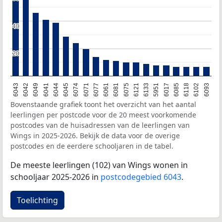
40
40
20
20
6043
6042
6049
6041
6044
6045
6074
6071
6077
6061
6081
6075
6121
6133
5951
6017
6085
6118
6102
6093
Bovenstaande grafiek toont het overzicht van het aantal
leerlingen per postcode voor de 20 meest voorkomende
postcodes van de huisadressen van de leerlingen van
Wings in 2025-2026. Bekijk de data voor de overige
postcodes en de eerdere schooljaren in de tabel.
De meeste leerlingen (102) van Wings wonen in
schooljaar 2025-2026 in
postcodegebied 6043
.
Toelichting