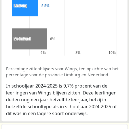
Limburg
Limburg
5,5%
5,5%
Nederland
Nederland
6%
6%
6%
6%
8%
8%
10%
10%
Percentage zittenblijvers voor Wings, ten opzichte van het
percentage voor de provincie Limburg en Nederland.
In schooljaar 2024-2025 is 9,7% procent van de
leerlingen van Wings blijven zitten. Deze leerlingen
deden nog een jaar hetzelfde leerjaar, hetzij in
hetzelfde schooltype als in schooljaar 2024-2025 of
dit was in een lagere soort onderwijs.