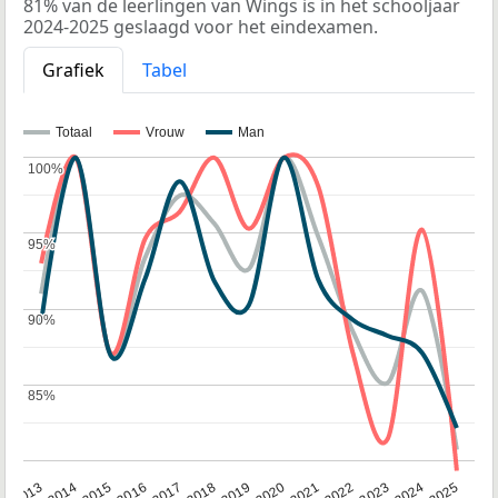
81% van de leerlingen van Wings is in het schooljaar
2024-2025 geslaagd voor het eindexamen.
Grafiek
Tabel
Totaal
Vrouw
Man
100%
100%
95%
95%
90%
90%
85%
85%