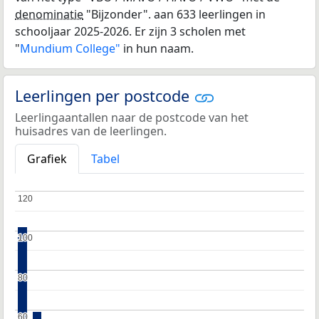
denominatie
"Bijzonder". aan 633 leerlingen in
schooljaar 2025-2026. Er zijn 3 scholen met
"
Mundium College"
in hun naam.
Leerlingen per postcode
Leerlingaantallen naar de postcode van het
huisadres van de leerlingen.
Grafiek
Tabel
120
120
100
100
80
80
60
60