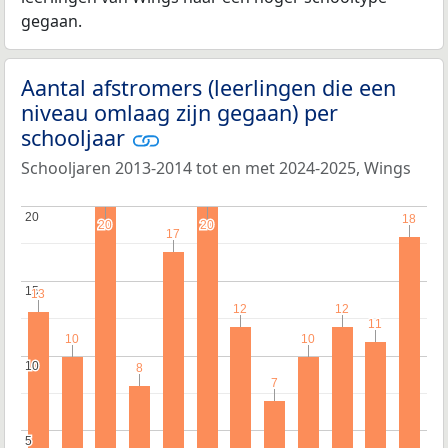
gegaan.
Aantal afstromers (leerlingen die een
niveau omlaag zijn gegaan) per
schooljaar
Schooljaren 2013-2014 tot en met 2024-2025, Wings
20
20
18
18
20
20
20
20
17
17
15
15
13
13
12
12
12
12
11
11
10
10
10
10
10
10
8
8
7
7
5
5