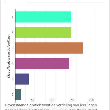
1
2
Klas of leerjaar van de leerlingen
3
4
5
6
50
50
100
100
150
150
200
200
Bovenstaande grafiek toont de verdeling van leerlingen