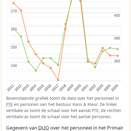
270
270
400
400
260
260
380
380
250
250
360
360
240
240
2013
2018
2023
2015
2020
2025
2012
2017
2022
2014
2019
2024
2011
2016
2021
Bovenstaande grafiek toont de data over het personeel in
FTE
en personen van het bestuur Kans & Kleur. De linker
vertikale-as toont de schaal voor het aantal FTE, de rechter
vertikale-as toont de schaal voor het aantal personen.
Gegevens van
DUO
over het personeel in het Primair