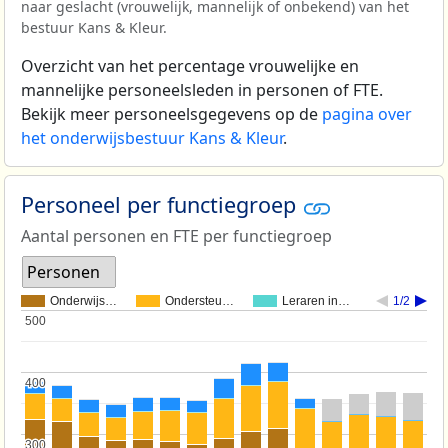
naar geslacht (vrouwelijk, mannelijk of onbekend) van het
bestuur Kans & Kleur.
Overzicht van het percentage vrouwelijke en
mannelijke personeelsleden in personen of FTE.
Bekijk meer personeelsgegevens op de
pagina over
het onderwijsbestuur Kans & Kleur
.
Personeel per functiegroep
Aantal personen en FTE per functiegroep
Personen
Onderwijs…
Ondersteu…
Leraren in…
1/2
500
500
400
400
300
300