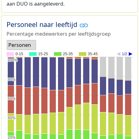
aan DUO is aangeleverd.
Personeel naar leeftijd
Percentage medewerkers per leeftijdsgroep
Personen
0-15
15-25
25-35
35-45
1/2
100%
100%
80%
80%
60%
60%
40%
40%
20%
20%