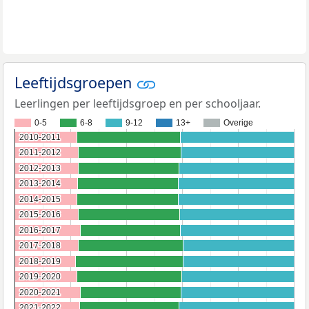
Leeftijdsgroepen
Leerlingen per leeftijdsgroep en per schooljaar.
0-5
6-8
9-12
13+
Overige
2010-2011
2010-2011
2011-2012
2011-2012
2012-2013
2012-2013
2013-2014
2013-2014
2014-2015
2014-2015
2015-2016
2015-2016
2016-2017
2016-2017
2017-2018
2017-2018
2018-2019
2018-2019
2019-2020
2019-2020
2020-2021
2020-2021
2021-2022
2021-2022