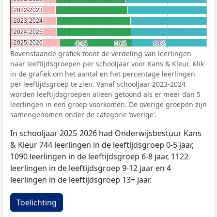
2022-2023
2022-2023
2023-2024
2023-2024
2024-2025
2024-2025
2025-2026
2025-2026
40%
40%
60%
60%
80%
80%
Bovenstaande grafiek toont de verdeling van leerlingen
naar leeftijdsgroepen per schooljaar voor Kans & Kleur. Klik
in de grafiek om het aantal en het percentage leerlingen
per leeftijdsgroep te zien. Vanaf schooljaar 2023-2024
worden leeftijdsgroepen alleen getoond als er meer dan 5
leerlingen in een groep voorkomen. De overige groepen zijn
samengenomen onder de categorie ‘overige’.
In schooljaar 2025-2026 had Onderwijsbestuur Kans
& Kleur 744 leerlingen in de leeftijdsgroep 0-5 jaar,
1090 leerlingen in de leeftijdsgroep 6-8 jaar, 1122
leerlingen in de leeftijdsgroep 9-12 jaar en 4
leerlingen in de leeftijdsgroep 13+ jaar.
Toelichting