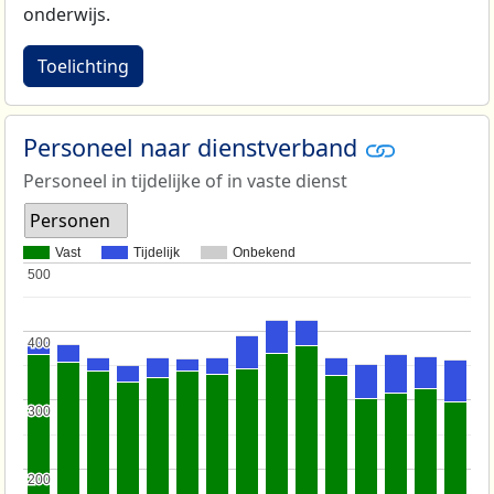
onderwijs.
Toelichting
Personeel naar dienstverband
Personeel in tijdelijke of in vaste dienst
Personen
Vast
Tijdelijk
Onbekend
500
500
400
400
300
300
200
200