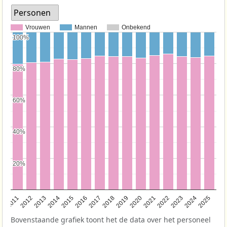
Personen
Vrouwen
Mannen
Onbekend
100%
100%
80%
80%
60%
60%
40%
40%
20%
20%
2011
2012
2013
2014
2015
2016
2017
2018
2019
2020
2021
2022
2023
2024
2025
Bovenstaande grafiek toont het de data over het personeel