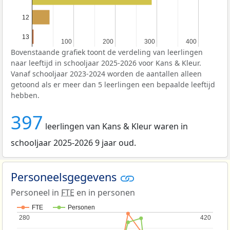
12
13
100
100
200
200
300
300
400
400
Bovenstaande grafiek toont de verdeling van leerlingen
naar leeftijd in schooljaar 2025-2026 voor Kans & Kleur.
Vanaf schooljaar 2023-2024 worden de aantallen alleen
getoond als er meer dan 5 leerlingen een bepaalde leeftijd
hebben.
397
leerlingen van Kans & Kleur waren in
schooljaar 2025-2026 9 jaar oud.
Personeelsgegevens
Personeel in
FTE
en in personen
FTE
Personen
280
280
420
420