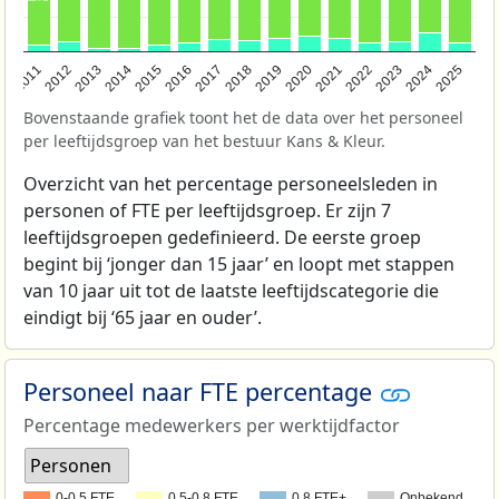
2011
2012
2013
2014
2015
2016
2017
2018
2019
2020
2021
2022
2023
2024
2025
Bovenstaande grafiek toont het de data over het personeel
per leeftijdsgroep van het bestuur Kans & Kleur.
Overzicht van het percentage personeelsleden in
personen of FTE per leeftijdsgroep. Er zijn 7
leeftijdsgroepen gedefinieerd. De eerste groep
begint bij ‘jonger dan 15 jaar’ en loopt met stappen
van 10 jaar uit tot de laatste leeftijdscategorie die
eindigt bij ‘65 jaar en ouder’.
Personeel naar FTE percentage
Percentage medewerkers per werktijdfactor
Personen
0-0,5 FTE
0,5-0,8 FTE
0,8 FTE+
Onbekend