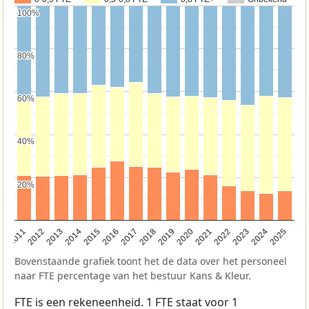
100%
100%
80%
80%
60%
60%
40%
40%
20%
20%
2011
2012
2013
2014
2015
2016
2017
2018
2019
2020
2021
2022
2023
2024
2025
Bovenstaande grafiek toont het de data over het personeel
naar FTE percentage van het bestuur Kans & Kleur.
FTE is een rekeneenheid. 1 FTE staat voor 1