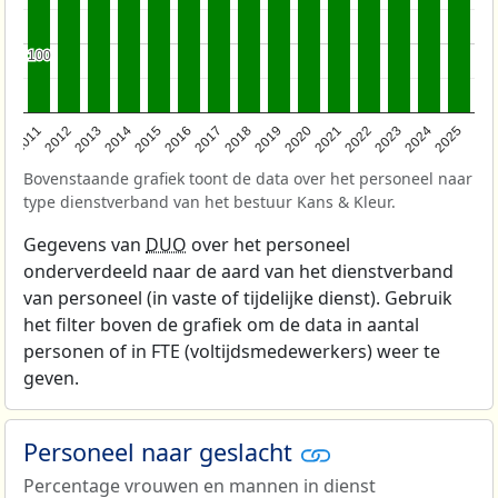
100
100
2011
2012
2013
2014
2015
2016
2017
2018
2019
2020
2021
2022
2023
2024
2025
Bovenstaande grafiek toont de data over het personeel naar
type dienstverband van het bestuur Kans & Kleur.
Gegevens van
DUO
over het personeel
onderverdeeld naar de aard van het dienstverband
van personeel (in vaste of tijdelijke dienst). Gebruik
het filter boven de grafiek om de data in aantal
personen of in FTE (voltijdsmedewerkers) weer te
geven.
Personeel naar geslacht
Percentage vrouwen en mannen in dienst