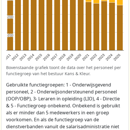
200
200
100
100
2011
2012
2013
2014
2015
2016
2017
2018
2019
2020
2021
2022
2023
2024
2025
Bovenstaande grafiek toont de data over het personeel per
functiegroep van het bestuur Kans & Kleur.
Gebruikte functiegroepen: 1 - Onderwijsgevend
personeel, 2 - Onderwijsondersteunend personeel
(OOP/OBP), 3- Leraren in opleiding (LIO), 4 - Directie
& 5 - Functiegroep onbekend. Onbekend is gebruikt
als er minder dan 5 medewerkers in een groep
voorkomen. En als de functiegroep van de
dienstverbanden vanuit de salarisadministratie niet