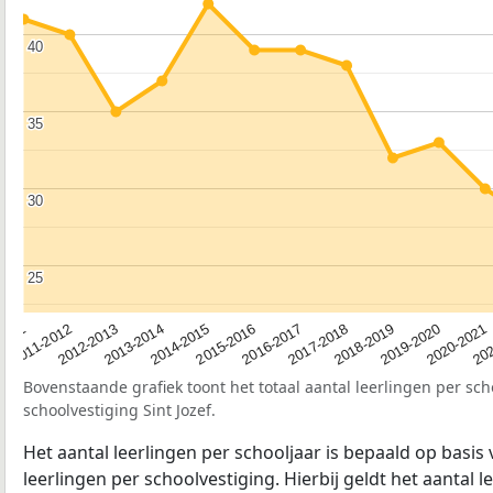
40
40
35
35
30
30
25
25
2012-2013
2019-2020
2015-2016
2011-2012
2018-2019
2014-2015
2011
202
2017-2018
2013-2014
2020-2021
2016-2017
Bovenstaande grafiek toont het totaal aantal leerlingen per sch
schoolvestiging Sint Jozef.
Het aantal leerlingen per schooljaar is bepaald op basis
leerlingen per schoolvestiging. Hierbij geldt het aantal 