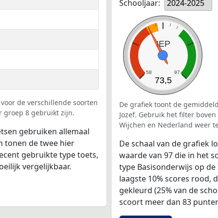
Schooljaar:
2024-2025
IEP
58
97
73,5
voor de verschillende soorten
De grafiek toont de gemiddelde
r groep 8 gebruikt zijn.
Jozef. Gebruik het filter bove
Wijchen en Nederland weer t
tsen gebruiken allemaal
 tonen de twee hier
De schaal van de grafiek 
ecent gebruikte type toets,
waarde van 97 die in het s
ilijk vergelijkbaar.
type Basisonderwijs op de 
laagste 10% scores rood, 
gekleurd (25% van de scho
scoort meer dan 83 punten