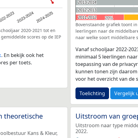
2013-2014
2013-2014
2012-2013
2012-2013
2023-2024
022-2023
2024-2025
2011-2012
2011-2012
20%
20%
Bovenstaande grafiek toont in
schooljaar 2020-2021 tot en
leerlingen naar de middelbare 
e gemiddelde scores op de IEP
naar welke soort middelbare s
Vanaf schooljaar 2022-202
k
. En bekijk ook het
minimaal 5 leerlingen naar
res per toets.
toepassing van de privacyr
kunnen tonen zijn daarom 
voor het overzicht van d
Toelichting
Vergelijk 
n theoretische
Uitstroom van groe
Uitstroom naar type middel
2022.
hoolbestuur Kans & Kleur,