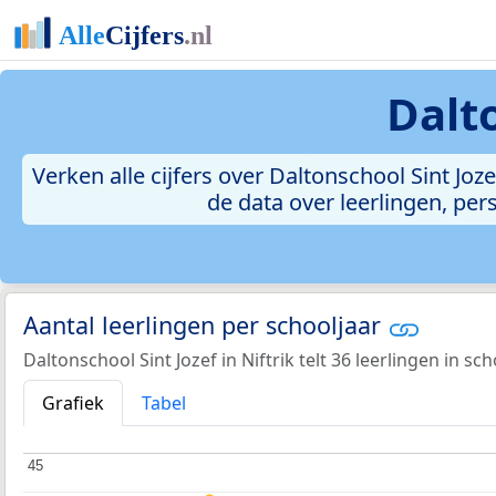
Dalto
Verken alle cijfers over Daltonschool Sint Jozef
de data over leerlingen, pe
Aantal leerlingen per schooljaar
Daltonschool Sint Jozef in Niftrik telt 36 leerlingen in sc
Grafiek
Tabel
45
45