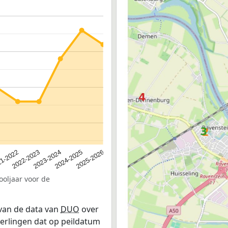
2023-2024
2022-2023
2025-2026
1-2022
2024-2025
ooljaar voor de
 van de data van
DUO
over
leerlingen dat op peildatum