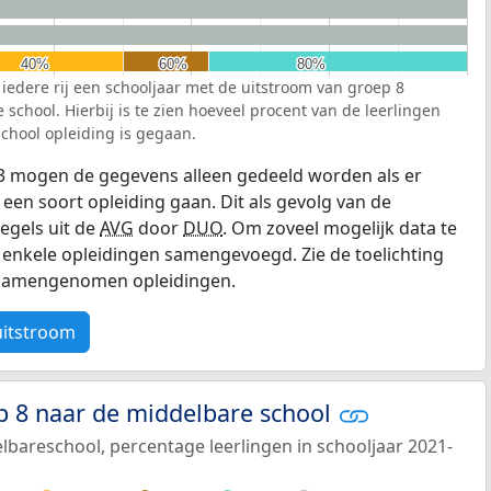
40%
40%
60%
60%
80%
80%
 iedere rij een schooljaar met de uitstroom van groep 8
school. Hierbij is te zien hoeveel procent van de leerlingen
chool opleiding is gegaan.
3 mogen de gegevens alleen gedeeld worden als er
 een soort opleiding gaan. Dit als gevolg van de
egels uit de
AVG
door
DUO
. Om zoveel mogelijk data te
enkele opleidingen samengevoegd. Zie de toelichting
e samengenomen opleidingen.
uitstroom
p 8 naar de middelbare school
bareschool, percentage leerlingen in schooljaar 2021-