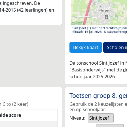
as ingeschreven. De
4-2015 (42 leerlingen) en
Bekijk kaart
Scholen i
Daltonschool Sint Jozef in 
"Basisonderwijs" met de
d
schooljaar 2025-2026.
Toetsen groep 8, g
 Cito (2 keer).
Gebruik de 2 keuzelijsten e
en op schooljaar:
lde score
Niveau:
Sint Jozef