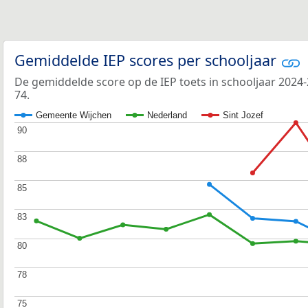
Gemiddelde IEP scores per schooljaar
De gemiddelde score op de IEP toets in schooljaar 2024-
74.
Gemeente Wijchen
Nederland
Sint Jozef
90
90
88
88
85
85
83
83
80
80
78
78
75
75