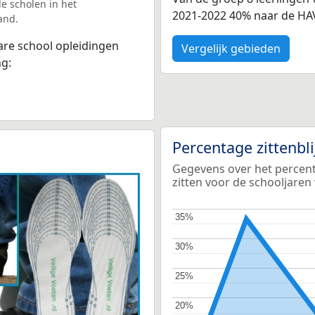
e scholen in het
2021-2022 40% naar de HA
and.
bare school opleidingen
Vergelijk gebieden
ng:
Percentage zittenbl
Gegevens over het percenta
zitten voor de schooljaren
35%
35%
30%
30%
25%
25%
20%
20%