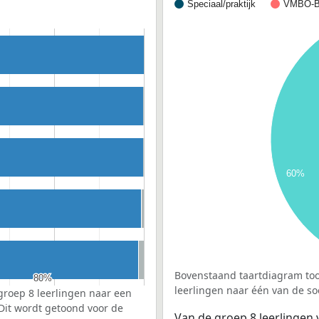
Speciaal/praktijk
VMBO-B
60%
Bovenstaand taartdiagram too
80%
80%
leerlingen naar één van de so
groep 8 leerlingen naar een
 Dit wordt getoond voor de
Van de groep 8 leerlingen v