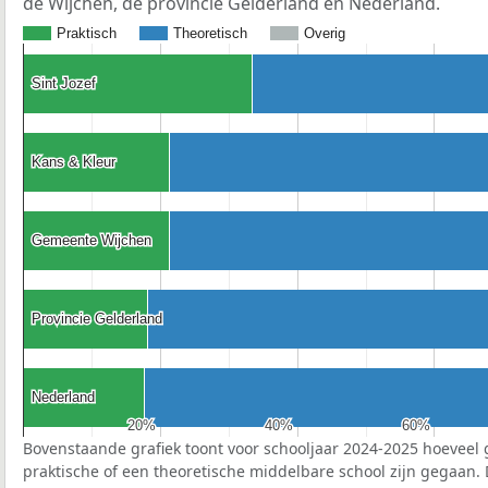
de Wijchen, de provincie Gelderland en Nederland.
Praktisch
Theoretisch
Overig
Sint Jozef
Sint Jozef
Kans & Kleur
Kans & Kleur
Gemeente Wijchen
Gemeente Wijchen
Provincie Gelderland
Provincie Gelderland
Nederland
Nederland
20%
20%
40%
40%
60%
60%
Bovenstaande grafiek toont voor schooljaar 2024-2025 hoeveel 
praktische of een theoretische middelbare school zijn gegaan.