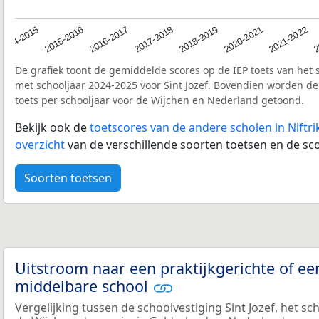
2017-2018
2014-2015
2020-2021
2016-2017
2
2018-2019
2015-2016
2021-2022
De grafiek toont de gemiddelde scores op de IEP toets van het 
met schooljaar 2024-2025 voor Sint Jozef. Bovendien worden d
toets per schooljaar voor de Wijchen en Nederland getoond.
Bekijk ook de
toetscores van de andere scholen in Niftri
overzicht
van de verschillende soorten toetsen en de sco
Soorten toetsen
Uitstroom naar een praktijkgerichte of ee
middelbare school
Vergelijking tussen de schoolvestiging Sint Jozef, het sc