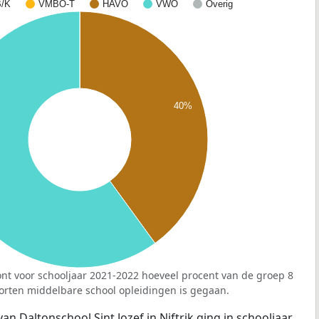
/K
VMBO-T
HAVO
VWO
Overig
40%
nt voor schooljaar 2021-2022 hoeveel procent van de groep 8
orten middelbare school opleidingen is gegaan.
an Daltonschool Sint Jozef in Niftrik ging in schooljaar