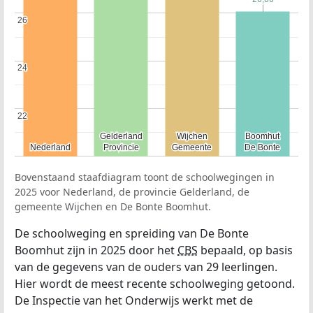
26
26
24
24
22
22
Gelderland
Gelderland
Wijchen
Wijchen
Boomhut
Boomhut
Nederland
Nederland
Provincie
Provincie
Gemeente
Gemeente
De Bonte
De Bonte
Bovenstaand staafdiagram toont de schoolwegingen in
2025 voor Nederland, de provincie Gelderland, de
gemeente Wijchen en De Bonte Boomhut.
De schoolweging en spreiding van De Bonte
Boomhut zijn in 2025 door het
CBS
bepaald, op basis
van de gegevens van de ouders van 29 leerlingen.
Hier wordt de meest recente schoolweging getoond.
De Inspectie van het Onderwijs werkt met de