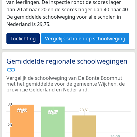
van leerlingen. De inspectie rondt de scores lager
dan 20 af naar 20 en de scores hoger dan 40 naar 40.
De gemiddelde schoolweging voor alle scholen in
Nederland is 29,75.
Toelichting
Vergelijk scholen op schoolweging
Gemiddelde regionale schoolwegingen
Vergelijk de schoolweging van De Bonte Boomhut
met het gemiddelde voor de gemeente Wijchen, de
provincie Gelderland en Nederland.
30
30
28,61
28,61
29,66
29,66
29,47
29,47
28
28
26,06
26,06