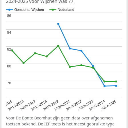
2024-2025 voor Wijchen was 77.
Gemeente Wijchen
Nederland
86
86
84
84
82
82
80
80
78
78
14-2015
2015-2016
2016-2017
2017-2018
2018-2019
2020-2021
2021-2022
2022-2023
2023-2024
2024-2025
Voor De Bonte Boomhut zijn geen data over afgenomen
toetsen bekend. De IEP toets is het meest gebruikte type