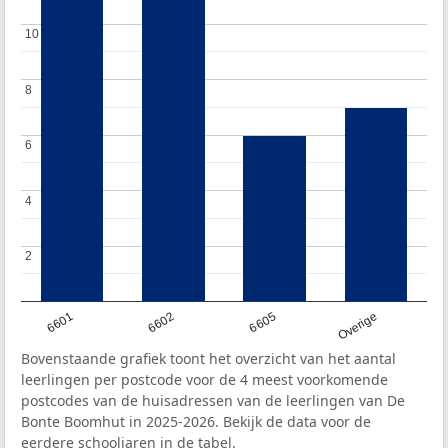
10
10
8
8
6
6
4
4
2
2
6601
6602
6605
Overige
Bovenstaande grafiek toont het overzicht van het aantal
leerlingen per postcode voor de 4 meest voorkomende
postcodes van de huisadressen van de leerlingen van De
Bonte Boomhut in 2025-2026. Bekijk de data voor de
eerdere schooljaren in de tabel.