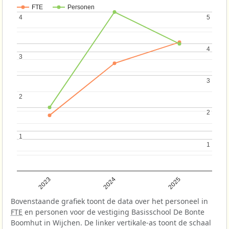
FTE
Personen
4
4
5
5
4
4
3
3
3
3
2
2
2
2
1
1
1
1
2023
2024
2025
Bovenstaande grafiek toont de data over het personeel in
FTE
en personen voor de vestiging Basisschool De Bonte
Boomhut in Wijchen. De linker vertikale-as toont de schaal