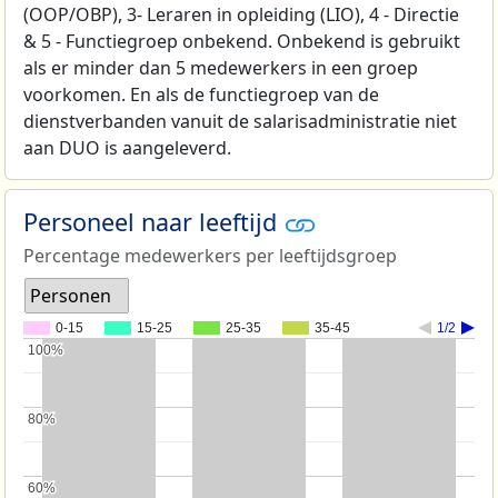
(OOP/OBP), 3- Leraren in opleiding (LIO), 4 - Directie
& 5 - Functiegroep onbekend. Onbekend is gebruikt
als er minder dan 5 medewerkers in een groep
voorkomen. En als de functiegroep van de
dienstverbanden vanuit de salarisadministratie niet
aan DUO is aangeleverd.
Personeel naar leeftijd
Percentage medewerkers per leeftijdsgroep
Personen
0-15
15-25
25-35
35-45
1/2
100%
100%
80%
80%
60%
60%