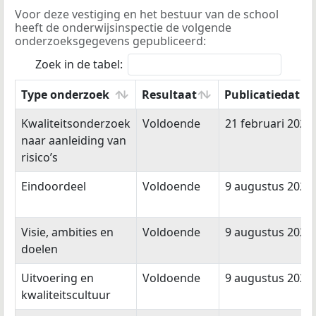
Voor deze vestiging en het bestuur van de school
heeft de onderwijsinspectie de volgende
onderzoeksgegevens gepubliceerd:
Zoek in de tabel:
Type onderzoek
Resultaat
Publicatiedatu
Type onderzoek
Resultaat
Publicatiedatu
Kwaliteitsonderzoek
Voldoende
21 februari 2025
naar aanleiding van
risico’s
Eindoordeel
Voldoende
9 augustus 2022
Visie, ambities en
Voldoende
9 augustus 2022
doelen
Uitvoering en
Voldoende
9 augustus 2022
kwaliteitscultuur