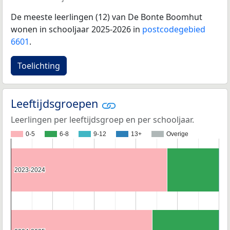
De meeste leerlingen (12) van De Bonte Boomhut
wonen in schooljaar 2025-2026 in
postcodegebied
6601
.
Toelichting
Leeftijdsgroepen
Leerlingen per leeftijdsgroep en per schooljaar.
0-5
6-8
9-12
13+
Overige
2023-2024
2023-2024