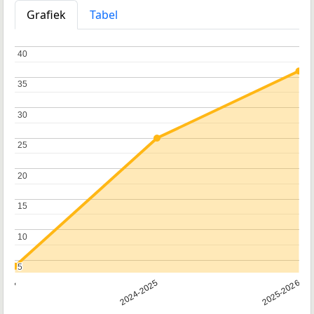
Grafiek
Tabel
40
40
35
35
30
30
25
25
20
20
15
15
10
10
5
5
2024
2024-2025
2025-2026