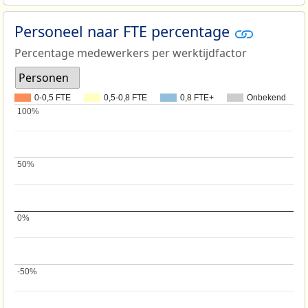
Personeel naar FTE percentage
Percentage medewerkers per werktijdfactor
Personen
0-0,5 FTE
0,5-0,8 FTE
0,8 FTE+
Onbekend
100%
100%
50%
50%
0%
0%
-50%
-50%