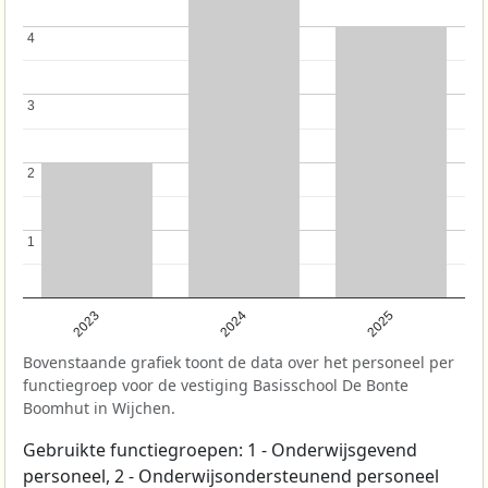
4
4
3
3
2
2
1
1
2023
2024
2025
Bovenstaande grafiek toont de data over het personeel per
functiegroep voor de vestiging Basisschool De Bonte
Boomhut in Wijchen.
Gebruikte functiegroepen: 1 - Onderwijsgevend
personeel, 2 - Onderwijsondersteunend personeel