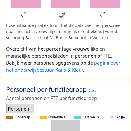
2023
2024
2025
Bovenstaande grafiek toont het de data over het personeel
naar geslacht (vrouwelijk, mannelijk of onbekend) voor de
vestiging Basisschool De Bonte Boomhut in Wijchen.
Overzicht van het percentage vrouwelijke en
mannelijke personeelsleden in personen of FTE.
Bekijk meer personeelsgegevens op de
pagina over
het onderwijsbestuur Kans & Kleur
.
Personeel per functiegroep
Aantal personen en FTE per functiegroep
Personen
Onderwijs…
Ondersteu…
Leraren in…
1/2
5
5