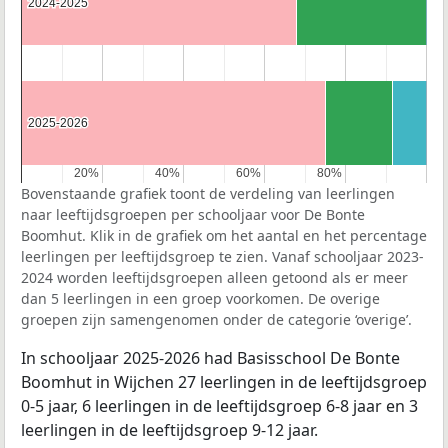
2024-2025
2024-2025
2025-2026
2025-2026
20%
20%
40%
40%
60%
60%
80%
80%
Bovenstaande grafiek toont de verdeling van leerlingen
naar leeftijdsgroepen per schooljaar voor De Bonte
Boomhut. Klik in de grafiek om het aantal en het percentage
leerlingen per leeftijdsgroep te zien. Vanaf schooljaar 2023-
2024 worden leeftijdsgroepen alleen getoond als er meer
dan 5 leerlingen in een groep voorkomen. De overige
groepen zijn samengenomen onder de categorie ‘overige’.
In schooljaar 2025-2026 had Basisschool De Bonte
Boomhut in Wijchen 27 leerlingen in de leeftijdsgroep
0-5 jaar, 6 leerlingen in de leeftijdsgroep 6-8 jaar en 3
leerlingen in de leeftijdsgroep 9-12 jaar.