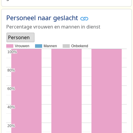
Personeel naar geslacht
Percentage vrouwen en mannen in dienst
Personen
Vrouwen
Mannen
Onbekend
100%
100%
80%
80%
60%
60%
40%
40%
20%
20%