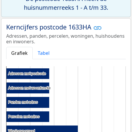
huisnummerreeks 1 - A t/m 33.
Kerncijfers postcode 1633HA
Adressen, panden, percelen, woningen, huishoudens
en inwoners.
Grafiek
Tabel
Adressen met postcode
Adressen met postcode
Adressen met woonfunctie
Adressen met woonfunctie
Panden met adres
Panden met adres
Percelen met adres
Percelen met adres
Woningvoorraad
Woningvoorraad