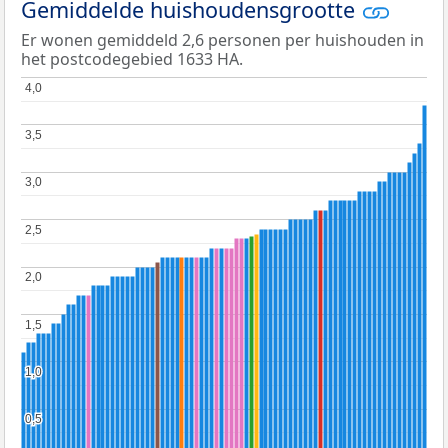
Gemiddelde huishoudensgrootte
Er wonen gemiddeld 2,6 personen per huishouden in
het postcodegebied 1633 HA.
4,0
4,0
3,5
3,5
3,0
3,0
2,5
2,5
2,0
2,0
1,5
1,5
1,0
1,0
0,5
0,5