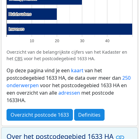
Huishoudens
Huishoudens
Inwoners
Inwoners
10
20
30
40
Overzicht van de belangrijkste cijfers van het Kadaster en
het
CBS
voor het postcodegebied 1633 HA.
Op deze pagina vind je een
kaart
van het
postcodegebied 1633 HA, de data over meer dan
250
onderwerpen
voor het postcodegebied 1633 HA en
een overzicht van alle
adressen
met postcode
1633HA.
Overzicht postcode 1633
Definities
Over het postcodegebied 1633 HA