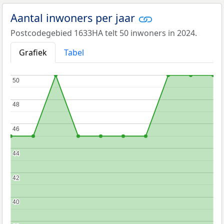
Aantal inwoners per jaar
Postcodegebied 1633HA telt 50 inwoners in 2024.
Grafiek
Tabel
50
50
48
48
46
46
44
44
42
42
40
40