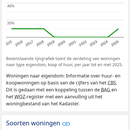
40%
40%
20%
20%
2019
2022
2025
2017
2020
2023
2015
2018
2021
2024
2016
Bovenstaande lijngrafiek toont de verdeling van woningen
naar type eigendom, koop of huur, per jaar tot en met 2025.
Woningen naar eigendom: Informatie over huur- en
koopwoningen op basis van de cijfers van het
CBS
.
Dit is gedaan met een koppeling tussen de
BAG
en
het
WOZ
-register met een aanvulling uit het
woningbestand van het Kadaster.
Soorten woningen