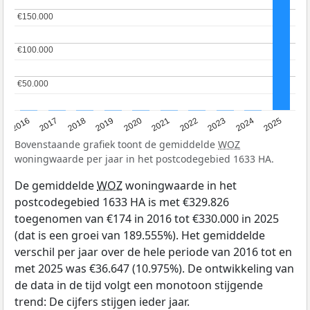
€150.000
€150.000
€100.000
€100.000
€50.000
€50.000
2016
2017
2018
2019
2020
2021
2022
2023
2024
2025
Bovenstaande grafiek toont de gemiddelde
WOZ
woningwaarde per jaar in het postcodegebied 1633 HA.
De gemiddelde
WOZ
woningwaarde in het
postcodegebied 1633 HA is met €329.826
toegenomen van €174 in 2016 tot €330.000 in 2025
(dat is een groei van 189.555%). Het gemiddelde
verschil per jaar over de hele periode van 2016 tot en
met 2025 was €36.647 (10.975%). De ontwikkeling van
de data in de tijd volgt een monotoon stijgende
trend: De cijfers stijgen ieder jaar.