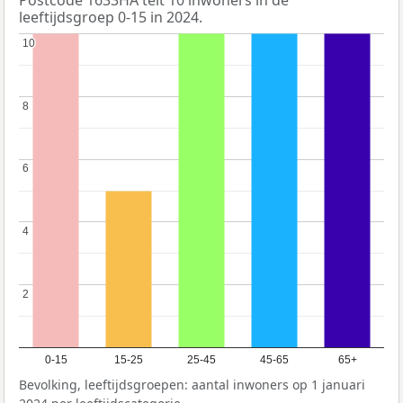
leeftijdsgroep 0-15 in 2024.
10
10
8
8
6
6
4
4
2
2
0-15
15-25
25-45
45-65
65+
Bevolking, leeftijdsgroepen: aantal inwoners op 1 januari