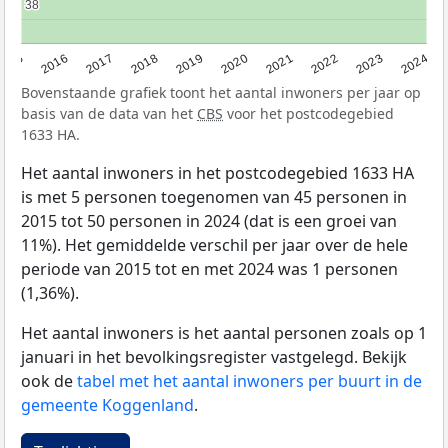
38
38
2015
2016
2017
2018
2019
2020
2021
2022
2023
2024
Bovenstaande grafiek toont het aantal inwoners per jaar op
basis van de data van het
CBS
voor het postcodegebied
1633 HA.
Het aantal inwoners in het postcodegebied 1633 HA
is met 5 personen toegenomen van 45 personen in
2015 tot 50 personen in 2024 (dat is een groei van
11%). Het gemiddelde verschil per jaar over de hele
periode van 2015 tot en met 2024 was 1 personen
(1,36%).
Het aantal inwoners is het aantal personen zoals op 1
januari in het bevolkingsregister vastgelegd. Bekijk
ook de
tabel met het aantal inwoners per buurt in de
gemeente Koggenland
.