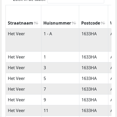
Straatnaam
Huisnummer
Postcode
Wo
Straatnaam
Huisnummer
Postcode
Wo
Het Veer
1 - A
1633HA
Av
Het Veer
1
1633HA
Av
Het Veer
3
1633HA
Av
Het Veer
5
1633HA
Av
Het Veer
7
1633HA
Av
Het Veer
9
1633HA
Av
Het Veer
11
1633HA
Av