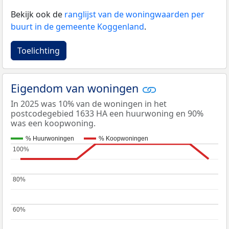
Bekijk ook de
ranglijst van de woningwaarden per
buurt in de gemeente Koggenland
.
Toelichting
Eigendom van woningen
In 2025 was 10% van de woningen in het
postcodegebied 1633 HA een huurwoning en 90%
was een koopwoning.
% Huurwoningen
% Koopwoningen
100%
100%
80%
80%
60%
60%