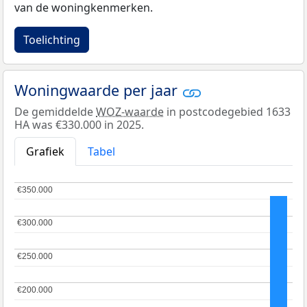
van de woningkenmerken.
Toelichting
Woningwaarde per jaar
De gemiddelde
WOZ-waarde
in postcodegebied 1633
HA was €330.000 in 2025.
Grafiek
Tabel
€350.000
€350.000
€300.000
€300.000
€250.000
€250.000
€200.000
€200.000