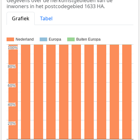
Gegevens over de herkomstgebieden van de
inwoners in het postcodegebied 1633 HA.
Grafiek
Tabel
Nederland
Europa
Buiten Europa
100%
100%
80%
80%
60%
60%
40%
40%
20%
20%