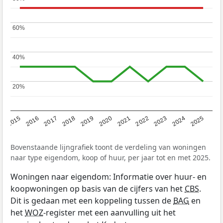
60%
60%
40%
40%
20%
20%
2019
2022
2025
2017
2020
2023
2015
2018
2021
2024
2016
Bovenstaande lijngrafiek toont de verdeling van woningen
naar type eigendom, koop of huur, per jaar tot en met 2025.
Woningen naar eigendom: Informatie over huur- en
koopwoningen op basis van de cijfers van het
CBS
.
Dit is gedaan met een koppeling tussen de
BAG
en
het
WOZ
-register met een aanvulling uit het