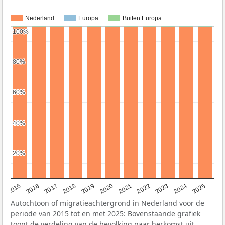
Nederland
Europa
Buiten Europa
100%
100%
80%
80%
60%
60%
40%
40%
20%
20%
2019
2022
2017
2025
2020
2015
2023
2018
2021
2016
2024
Autochtoon of migratieachtergrond in Nederland voor de
periode van 2015 tot en met 2025: Bovenstaande grafiek
toont de verdeling van de bevolking naar herkomst uit