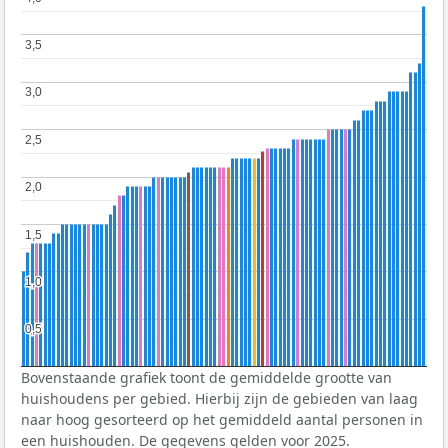
3,5
3,5
3,0
3,0
2,5
2,5
2,0
2,0
1,5
1,5
1,0
1,0
0,5
0,5
Bovenstaande grafiek toont de gemiddelde grootte van
huishoudens per gebied. Hierbij zijn de gebieden van laag
naar hoog gesorteerd op het gemiddeld aantal personen in
een huishouden. De gegevens gelden voor 2025.