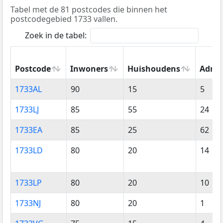
Tabel met de 81 postcodes die binnen het
postcodegebied 1733 vallen.
Zoek in de tabel:
Postcode
Inwoners
Huishoudens
Adres
Postcode
Inwoners
Huishoudens
Adres
1733AL
90
15
5
1733LJ
85
55
24
1733EA
85
25
62
1733LD
80
20
14
1733LP
80
20
10
1733NJ
80
20
1