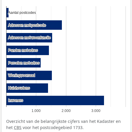
Aantal postcodes
Aantal postcodes
Adressen met postcode
Adressen met postcode
Adressen met woonfunctie
Adressen met woonfunctie
Panden met adres
Panden met adres
Percelen met adres
Percelen met adres
Woningvoorraad
Woningvoorraad
Huishoudens
Huishoudens
Inwoners
Inwoners
1.000
2.000
3.000
Overzicht van de belangrijkste cijfers van het Kadaster en
het
CBS
voor het postcodegebied 1733.