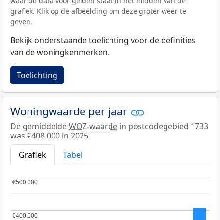
waar de data voor gelden staat in het midden van de
grafiek. Klik op de afbeelding om deze groter weer te
geven.
Bekijk onderstaande toelichting voor de definities
van de woningkenmerken.
Toelichting
Woningwaarde per jaar
De gemiddelde
WOZ-waarde
in postcodegebied 1733
was €408.000 in 2025.
Grafiek
Tabel
€500.000
€500.000
€400.000
€400.000