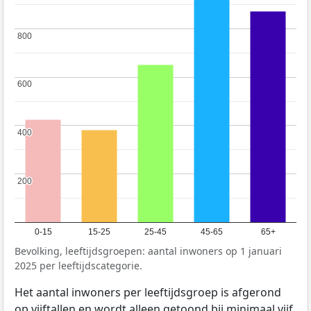
800
800
600
600
400
400
200
200
0-15
15-25
25-45
45-65
65+
Bevolking, leeftijdsgroepen: aantal inwoners op 1 januari
2025 per leeftijdscategorie.
Het aantal inwoners per leeftijdsgroep is afgerond
op vijftallen en wordt alleen getoond bij minimaal vijf