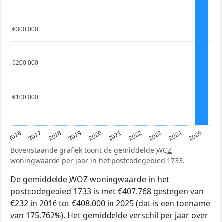
€300.000
€300.000
€200.000
€200.000
€100.000
€100.000
2016
2017
2018
2019
2020
2021
2022
2023
2024
2025
Bovenstaande grafiek toont de gemiddelde
WOZ
woningwaarde per jaar in het postcodegebied 1733.
De gemiddelde
WOZ
woningwaarde in het
postcodegebied 1733 is met €407.768 gestegen van
€232 in 2016 tot €408.000 in 2025 (dat is een toename
van 175.762%). Het gemiddelde verschil per jaar over