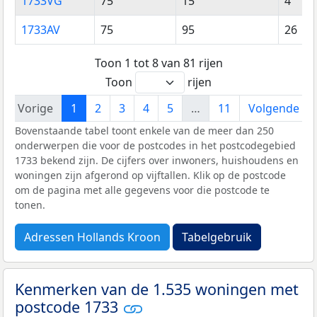
1733VG
75
15
4
1733AV
75
95
26
Toon 1 tot 8 van 81 rijen
Toon
rijen
Vorige
1
2
3
4
5
…
11
Volgende
Bovenstaande tabel toont enkele van de meer dan 250
onderwerpen die voor de postcodes in het postcodegebied
1733 bekend zijn. De cijfers over inwoners, huishoudens en
woningen zijn afgerond op vijftallen. Klik op de postcode
om de pagina met alle gegevens voor die postcode te
tonen.
Adressen Hollands Kroon
Tabelgebruik
Kenmerken van de 1.535 woningen met
postcode 1733