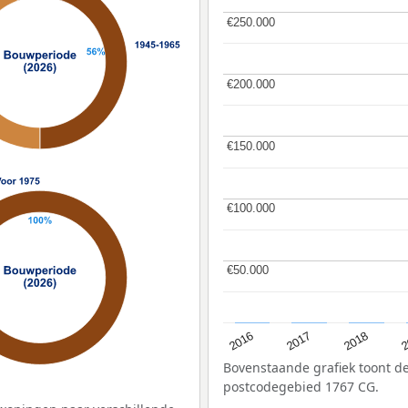
€250.000
€250.000
€200.000
€200.000
€150.000
€150.000
€100.000
€100.000
€50.000
€50.000
2
2016
2018
2017
Bovenstaande grafiek toont 
postcodegebied 1767 CG.