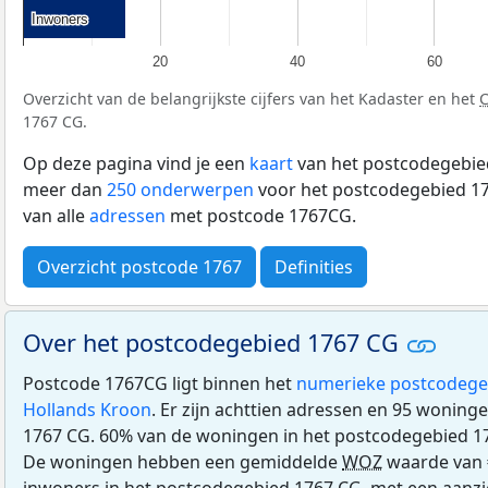
Inwoners
Inwoners
20
40
60
Overzicht van de belangrijkste cijfers van het Kadaster en het
1767 CG.
Op deze pagina vind je een
kaart
van het postcodegebied
meer dan
250 onderwerpen
voor het postcodegebied 17
van alle
adressen
met postcode 1767CG.
Overzicht postcode 1767
Definities
Over het postcodegebied 1767 CG
Postcode 1767CG ligt binnen het
numerieke postcodege
Hollands Kroon
. Er zijn achttien adressen en 95 woning
1767 CG. 60% van de woningen in het postcodegebied 1
De woningen hebben een gemiddelde
WOZ
waarde van €
inwoners in het postcodegebied 1767 CG, met een aanzien