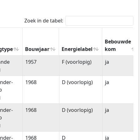
Zoek in de tabel:
Bebouwde
gtype
Bouwjaar
Energielabel
kom
gtype
Bouwjaar
Energielabel
Bebouwde
ande
1957
F (voorlopig)
ja
kom
g
nder-
1968
D (voorlopig)
ja
p
g
nder-
1968
D (voorlopig)
ja
p
g
nder-
1968
D
ja