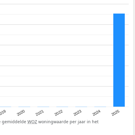
019
2024
2021
2023
2020
2025
2022
de gemiddelde
WOZ
woningwaarde per jaar in het