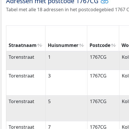
Adressen met postcode 1767CG
Tabel met alle 18 adressen in het postcodegebied 1767 
Straatnaam
Huisnummer
Postcode
Wo
Straatnaam
Huisnummer
Postcode
Wo
Torenstraat
1
1767CG
Ko
Torenstraat
3
1767CG
Ko
Torenstraat
5
1767CG
Ko
Torenstraat
7
1767CG
Ko