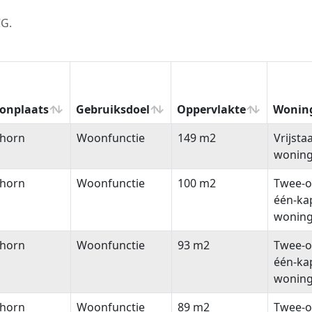
CG.
onplaats
Gebruiksdoel
Oppervlakte
Wonin
onplaats
Gebruiksdoel
Oppervlakte
Wonin
lhorn
Woonfunctie
149 m2
Vrijsta
wonin
lhorn
Woonfunctie
100 m2
Twee-o
één-ka
wonin
lhorn
Woonfunctie
93 m2
Twee-o
één-ka
wonin
lhorn
Woonfunctie
89 m2
Twee-o