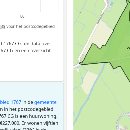
80
CBS
voor het postcodegebied
 1767 CG, de data over
67 CG en een overzicht
bied 1767
in de
gemeente
en in het postcodegebied
767 CG is een huurwoning.
227.000. Er wonen vijftien
lijk deel (33%) in de