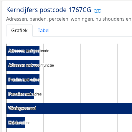
Kerncijfers postcode 1767CG
Adressen, panden, percelen, woningen, huishoudens en
Grafiek
Tabel
Adressen met postcode
Adressen met postcode
Adressen met woonfunctie
Adressen met woonfunctie
Panden met adres
Panden met adres
Percelen met adres
Percelen met adres
Woningvoorraad
Woningvoorraad
Huishoudens
Huishoudens