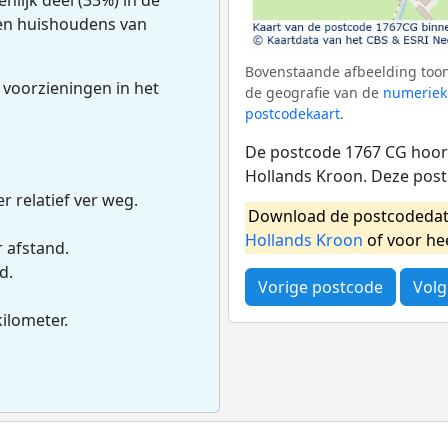
tien huishoudens van
Bovenstaande afbeelding toon
 voorzieningen in het
de geografie van de
numeriek
postcodekaart
.
De postcode 1767 CG hoort
Hollands Kroon. Deze pos
.
r relatief ver weg.
Download de postcodedat
Hollands Kroon
of voor he
r afstand.
d.
Vorige postcode
Volg
kilometer.