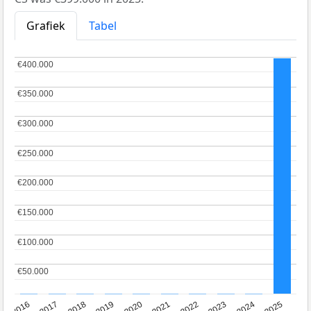
Grafiek
Tabel
€400.000
€400.000
€350.000
€350.000
€300.000
€300.000
€250.000
€250.000
€200.000
€200.000
€150.000
€150.000
€100.000
€100.000
€50.000
€50.000
2016
2017
2018
2019
2020
2021
2022
2023
2024
2025