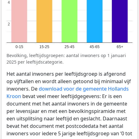
4
4
2
2
0-15
15-25
25-45
45-65
65+
Bevolking, leeftijdsgroepen: aantal inwoners op 1 januari
2025 per leeftijdscategorie.
Het aantal inwoners per leeftijdsgroep is afgerond
op vijftallen en wordt alleen getoond bij minimaal vijf
inwoners. De
download voor de gemeente Hollands
Kroon
bevat veel meer leeftijdgegevens: Er is een
document met het aantal inwoners in de gemeente
per levensjaar en met een bevolkingspiramide met
een uitsplitsing naar leeftijd en geslacht. Daarnaast
bevat het document met postcodedata het aantal
inwoners voor iedere 5 jarige leeftijdsgroep van ‘0 tot