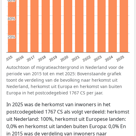
60%
60%
40%
40%
20%
20%
2019
2022
2017
2025
2020
2015
2023
2018
2021
2016
2024
Autochtoon of migratieachtergrond in Nederland voor de
periode van 2015 tot en met 2025: Bovenstaande grafiek
toont de verdeling van de bevolking naar herkomst uit
Nederland, herkomst uit Europa en herkomst van buiten
Europa in het postcodegebied 1767 CS per jaar.
In 2025 was de herkomst van inwoners in het
postcodegebied 1767 CS als volgt verdeeld: herkomst
uit Nederland: 100%, herkomst uit Europese landen:
0,0% en herkomst uit landen buiten Europa: 0,0% En
in 2015 was de verdeling van inwoners naar