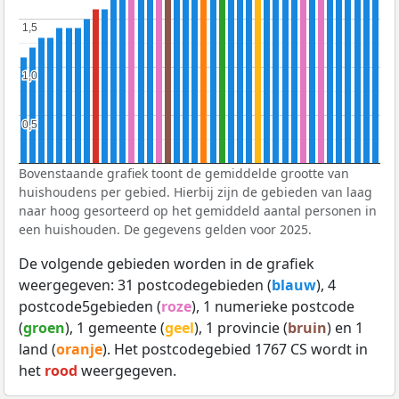
1,5
1,5
1,0
1,0
0,5
0,5
Bovenstaande grafiek toont de gemiddelde grootte van
huishoudens per gebied. Hierbij zijn de gebieden van laag
naar hoog gesorteerd op het gemiddeld aantal personen in
een huishouden. De gegevens gelden voor 2025.
De volgende gebieden worden in de grafiek
weergegeven: 31 postcodegebieden (
blauw
), 4
postcode5gebieden (
roze
), 1 numerieke postcode
(
groen
), 1 gemeente (
geel
), 1 provincie (
bruin
) en 1
land (
oranje
). Het postcodegebied 1767 CS wordt in
het
rood
weergegeven.