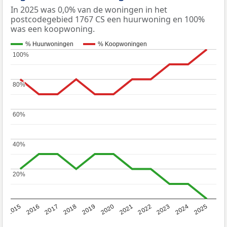
In 2025 was 0,0% van de woningen in het
postcodegebied 1767 CS een huurwoning en 100%
was een koopwoning.
% Huurwoningen
% Koopwoningen
100%
100%
80%
80%
60%
60%
40%
40%
20%
20%
2019
2022
2025
2017
2020
2023
2015
2018
2021
2024
2016