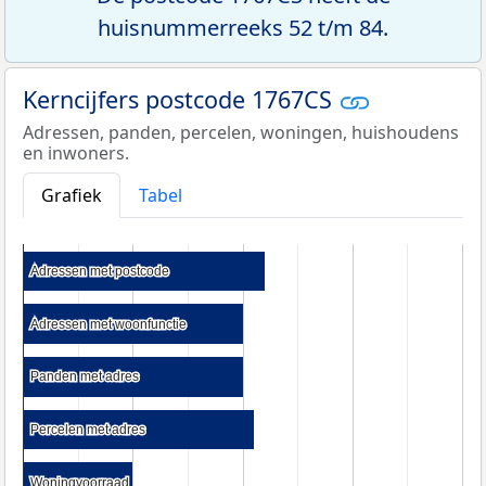
huisnummerreeks 52 t/m 84.
Kerncijfers postcode 1767CS
Adressen, panden, percelen, woningen, huishoudens
en inwoners.
Grafiek
Tabel
Adressen met postcode
Adressen met postcode
Adressen met woonfunctie
Adressen met woonfunctie
Panden met adres
Panden met adres
Percelen met adres
Percelen met adres
Woningvoorraad
Woningvoorraad