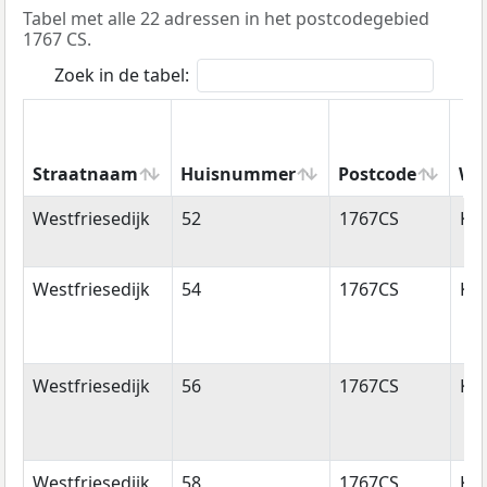
Tabel met alle 22 adressen in het postcodegebied
1767 CS.
Zoek in de tabel:
Straatnaam
Huisnummer
Postcode
Wo
Straatnaam
Huisnummer
Postcode
Wo
Westfriesedijk
52
1767CS
Ko
Westfriesedijk
54
1767CS
Ko
Westfriesedijk
56
1767CS
Ko
Westfriesedijk
58
1767CS
Ko