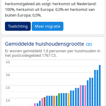
herkomstgebied als volgt: herkomst uit Nederland:
100%, herkomst uit Europa: 0,0% en herkomst van
buiten Europa: 0,0%.
Toelichting
Meer migratie
Gemiddelde huishoudensgrootte
Er wonen gemiddeld 1,6 personen per huishouden in
het postcodegebied 1767 CS.
3,5
3,5
3,0
3,0
2,5
2,5
2,0
2,0