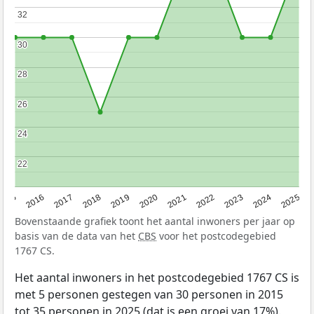
32
32
30
30
28
28
26
26
24
24
22
22
2015
2016
2017
2018
2019
2020
2021
2022
2023
2024
2025
Bovenstaande grafiek toont het aantal inwoners per jaar op
basis van de data van het
CBS
voor het postcodegebied
1767 CS.
Het aantal inwoners in het postcodegebied 1767 CS is
met 5 personen gestegen van 30 personen in 2015
tot 35 personen in 2025 (dat is een groei van 17%).