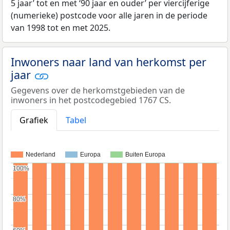
5 jaar’ tot en met ‘90 jaar en ouder’ per viercijferige
(numerieke) postcode voor alle jaren in de periode
van 1998 tot en met 2025.
Inwoners naar land van herkomst per
jaar
Gegevens over de herkomstgebieden van de
inwoners in het postcodegebied 1767 CS.
Grafiek
Tabel
Nederland
Europa
Buiten Europa
100%
100%
80%
80%