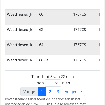
Westfriesedijk
60
1767CS
Ko
Westfriesedijk
62
1767CS
Ko
Westfriesedijk
64
1767CS
Ko
Westfriesedijk
66 - a
1767CS
Ko
Toon 1 tot 8 van 22 rijen
Toon
rijen
Vorige
1
2
3
Volgende
Bovenstaande tabel toont de 22 adressen in het
postcodegebied 1767 CS. Dit zijn alle adressen met