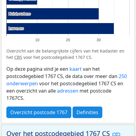
Huishoudens
Huishoudens
Inwoners
Inwoners
10
20
30
Overzicht van de belangrijkste cijfers van het Kadaster en
het
CBS
voor het postcodegebied 1767 CS.
Op deze pagina vind je een
kaart
van het
postcodegebied 1767 CS, de data over meer dan
250
onderwerpen
voor het postcodegebied 1767 CS en
een overzicht van alle
adressen
met postcode
1767CS.
Overzicht postcode 1767
Definities
Over het postcodegebied 1767 CS