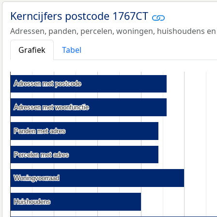
Kerncijfers postcode 1767CT
Adressen, panden, percelen, woningen, huishoudens en
Grafiek
Tabel
Adressen met postcode
Adressen met postcode
Adressen met woonfunctie
Adressen met woonfunctie
Panden met adres
Panden met adres
Percelen met adres
Percelen met adres
Woningvoorraad
Woningvoorraad
Huishoudens
Huishoudens