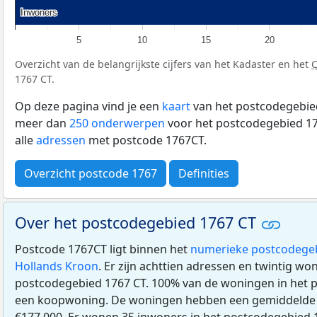
Inwoners
Inwoners
5
10
15
20
Overzicht van de belangrijkste cijfers van het Kadaster en het
1767 CT.
Op deze pagina vind je een
kaart
van het postcodegebied
meer dan
250 onderwerpen
voor het postcodegebied 17
alle
adressen
met postcode 1767CT.
Overzicht postcode 1767
Definities
Over het postcodegebied 1767 CT
Postcode 1767CT ligt binnen het
numerieke postcodege
Hollands Kroon
. Er zijn achttien adressen en twintig wo
postcodegebied 1767 CT. 100% van de woningen in het p
een koopwoning. De woningen hebben een gemiddeld
€177.000. Er wonen 35 inwoners in het postcodegebied 