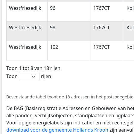
Westfriesedijk
96
1767CT
Ko
Westfriesedijk
98
1767CT
Ko
Westfriesedijk
102
1767CT
Ko
Toon 1 tot 8 van 18 rijen
Toon
rijen
Bovenstaande tabel toont de 18 adressen in het postcodegebied
De BAG (Basisregistratie Adressen en Gebouwen van het K
alle panden, verblijfsobjecten, standplaatsen en ligplaa
Voorlopige energielabels zijn indicatief en niet rechtsge
download voor de gemeente Hollands Kroon
zijn aanvu