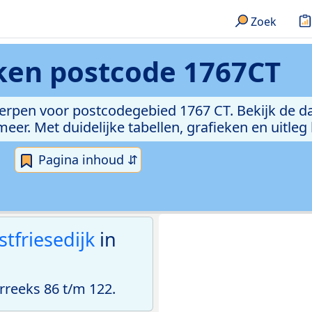
Zoek
eken
postcode 1767CT
erpen voor postcodegebied 1767 CT. Bekijk de da
er. Met duidelijke tabellen, grafieken en uitleg
Pagina inhoud ⇵
tfriesedijk
in
reeks 86 t/m 122.