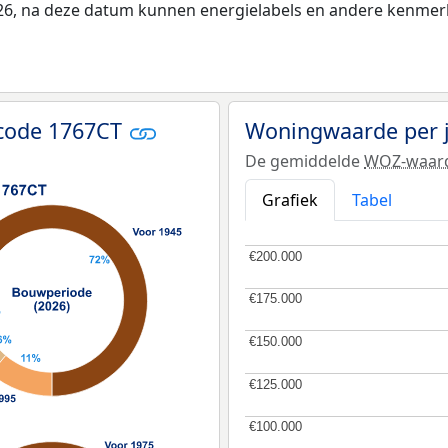
026, na deze datum kunnen energielabels en andere kenmerke
tcode 1767CT
Woningwaarde per 
De gemiddelde
WOZ-waar
Grafiek
Tabel
€200.000
€200.000
€175.000
€175.000
€150.000
€150.000
€125.000
€125.000
€100.000
€100.000