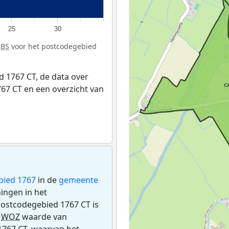
25
30
CBS
voor het postcodegebied
 1767 CT, de data over
67 CT en een overzicht van
bied 1767
in de
gemeente
ningen in het
ostcodegebied 1767 CT is
e
WOZ
waarde van
1767 CT, waarvan het