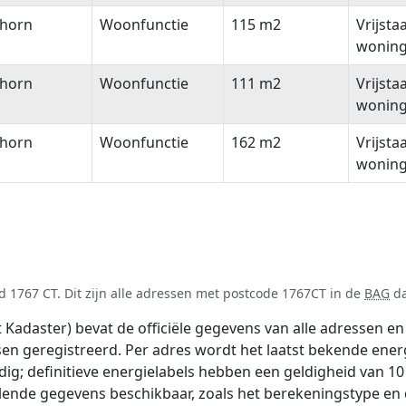
lhorn
Woonfunctie
115 m2
Vrijsta
wonin
lhorn
Woonfunctie
111 m2
Vrijsta
wonin
lhorn
Woonfunctie
162 m2
Vrijsta
wonin
 1767 CT. Dit zijn alle adressen met postcode 1767CT in de
BAG
da
adaster) bevat de officiële gegevens van alle adressen en 
tsen geregistreerd. Per adres wordt het laatst bekende ener
ldig; definitieve energielabels hebben een geldigheid van 1
llende gegevens beschikbaar, zoals het berekeningstype e