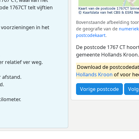
ode 1767CT telt vijftien
Bovenstaande afbeelding toon
 voorzieningen in het
de geografie van de
numeriek
postcodekaart
.
De postcode 1767 CT hoort 
gemeente Hollands Kroon.
.
r relatief ver weg.
Download de postcodedat
Hollands Kroon
of voor he
r afstand.
d.
Vorige postcode
Volg
kilometer.