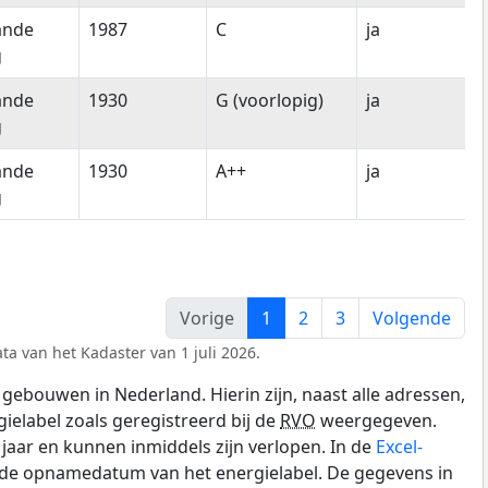
ande
1987
C
ja
g
ande
1930
G (voorlopig)
ja
g
ande
1930
A++
ja
g
Vorige
1
2
3
Volgende
ta van het Kadaster van 1 juli 2026.
gebouwen in Nederland. Hierin zijn, naast alle adressen,
gielabel zoals geregistreerd bij de
RVO
weergegeven.
0 jaar en kunnen inmiddels zijn verlopen. In de
Excel-
n de opnamedatum van het energielabel. De gegevens in