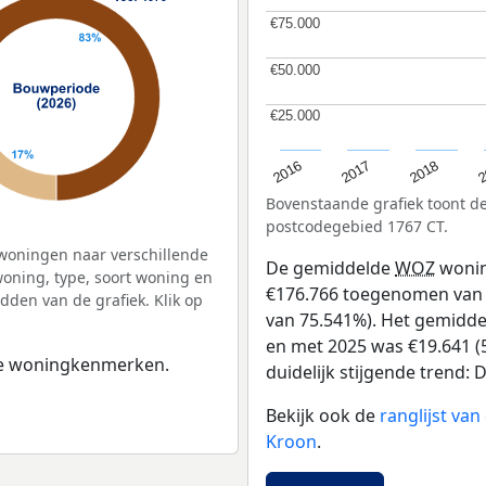
€75.000
€75.000
€50.000
€50.000
€25.000
€25.000
2
2016
2018
2017
Bovenstaande grafiek toont 
postcodegebied 1767 CT.
woningen naar verschillende
De gemiddelde
WOZ
wonin
ning, type, soort woning en
€176.766 toegenomen van €
dden van de grafiek. Klik op
van 75.541%). Het gemiddel
en met 2025 was €19.641 (5
 de woningkenmerken.
duidelijk stijgende trend: De
Bekijk ook de
ranglijst va
Kroon
.