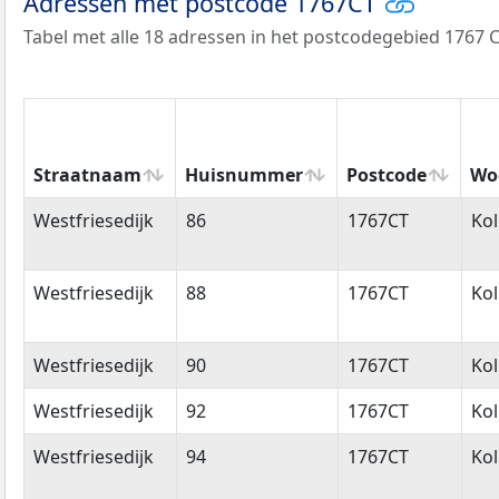
Adressen met postcode 1767CT
Tabel met alle 18 adressen in het postcodegebied 1767 C
Straatnaam
Huisnummer
Postcode
Wo
Straatnaam
Huisnummer
Postcode
Wo
Westfriesedijk
86
1767CT
Ko
Westfriesedijk
88
1767CT
Ko
Westfriesedijk
90
1767CT
Ko
Westfriesedijk
92
1767CT
Ko
Westfriesedijk
94
1767CT
Ko