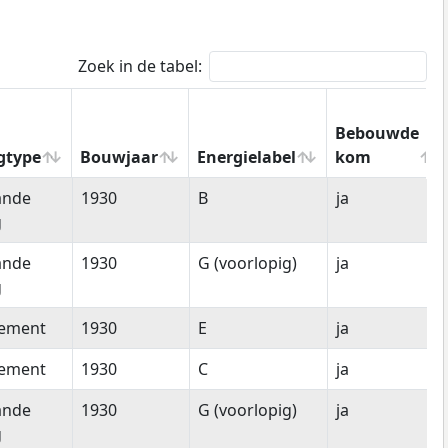
Zoek in de tabel:
Bebouwde
gtype
Bouwjaar
Energielabel
kom
gtype
Bouwjaar
Energielabel
Bebouwde
ande
1930
B
ja
kom
g
ande
1930
G (voorlopig)
ja
g
tement
1930
E
ja
tement
1930
C
ja
ande
1930
G (voorlopig)
ja
g