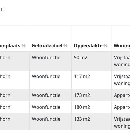
T.
onplaats
Gebruiksdoel
Oppervlakte
Wonin
onplaats
Gebruiksdoel
Oppervlakte
Wonin
lhorn
Woonfunctie
90 m2
Vrijsta
wonin
lhorn
Woonfunctie
117 m2
Vrijsta
wonin
lhorn
Woonfunctie
173 m2
Appar
lhorn
Woonfunctie
180 m2
Appar
lhorn
Woonfunctie
133 m2
Vrijsta
wonin