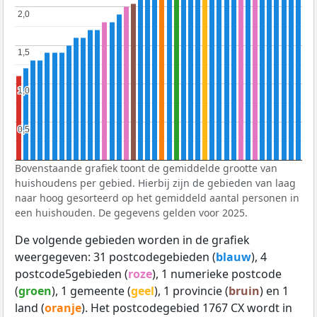
2,0
2,0
1,5
1,5
1,0
1,0
0,5
0,5
Bovenstaande grafiek toont de gemiddelde grootte van
huishoudens per gebied. Hierbij zijn de gebieden van laag
naar hoog gesorteerd op het gemiddeld aantal personen in
een huishouden. De gegevens gelden voor 2025.
De volgende gebieden worden in de grafiek
weergegeven: 31 postcodegebieden (
blauw
), 4
postcode5gebieden (
roze
), 1 numerieke postcode
(
groen
), 1 gemeente (
geel
), 1 provincie (
bruin
) en 1
land (
oranje
). Het postcodegebied 1767 CX wordt in