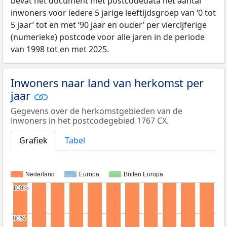
bevat het document met postcodedata het aantal
inwoners voor iedere 5 jarige leeftijdsgroep van ‘0 tot
5 jaar’ tot en met ‘90 jaar en ouder’ per viercijferige
(numerieke) postcode voor alle jaren in de periode
van 1998 tot en met 2025.
Inwoners naar land van herkomst per
jaar
Gegevens over de herkomstgebieden van de
inwoners in het postcodegebied 1767 CX.
Grafiek
Tabel
Nederland
Europa
Buiten Europa
100%
100%
80%
80%