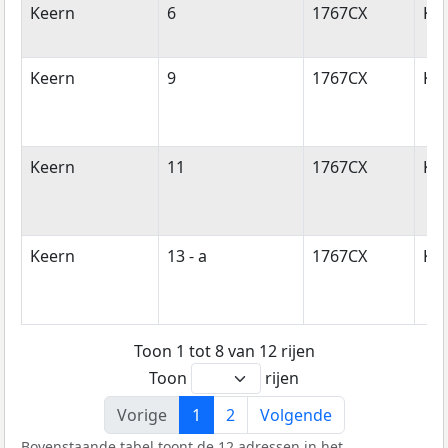
Keern
6
1767CX
Ko
Keern
9
1767CX
Ko
Keern
11
1767CX
Ko
Keern
13 - a
1767CX
Ko
Toon 1 tot 8 van 12 rijen
Toon
rijen
Vorige
1
2
Volgende
Bovenstaande tabel toont de 12 adressen in het