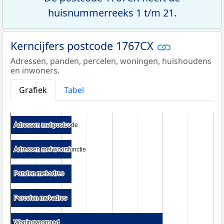
huisnummerreeks 1 t/m 21.
Kerncijfers postcode 1767CX
Adressen, panden, percelen, woningen, huishoudens
en inwoners.
Grafiek
Tabel
Adressen met postcode
Adressen met postcode
Adressen met woonfunctie
Adressen met woonfunctie
Panden met adres
Panden met adres
Percelen met adres
Percelen met adres
Woningvoorraad
Woningvoorraad