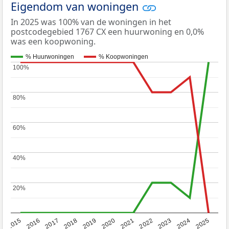
Eigendom van woningen
In 2025 was 100% van de woningen in het
postcodegebied 1767 CX een huurwoning en 0,0%
was een koopwoning.
% Huurwoningen
% Koopwoningen
100%
100%
80%
80%
60%
60%
40%
40%
20%
20%
2019
2022
2025
2017
2020
2023
2015
2018
2021
2024
2016