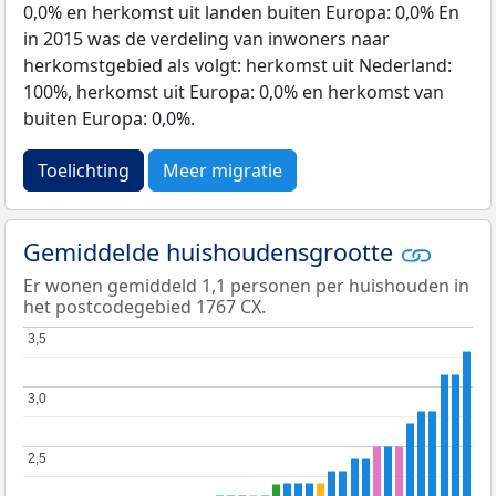
0,0% en herkomst uit landen buiten Europa: 0,0% En
in 2015 was de verdeling van inwoners naar
herkomstgebied als volgt: herkomst uit Nederland:
100%, herkomst uit Europa: 0,0% en herkomst van
buiten Europa: 0,0%.
Toelichting
Meer migratie
Gemiddelde huishoudensgrootte
Er wonen gemiddeld 1,1 personen per huishouden in
het postcodegebied 1767 CX.
3,5
3,5
3,0
3,0
2,5
2,5