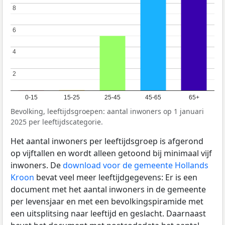
8
8
6
6
4
4
2
2
0-15
15-25
25-45
45-65
65+
Bevolking, leeftijdsgroepen: aantal inwoners op 1 januari
2025 per leeftijdscategorie.
Het aantal inwoners per leeftijdsgroep is afgerond
op vijftallen en wordt alleen getoond bij minimaal vijf
inwoners. De
download voor de gemeente Hollands
Kroon
bevat veel meer leeftijdgegevens: Er is een
document met het aantal inwoners in de gemeente
per levensjaar en met een bevolkingspiramide met
een uitsplitsing naar leeftijd en geslacht. Daarnaast