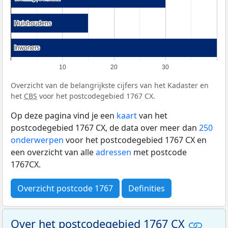
Huishoudens
Huishoudens
Inwoners
Inwoners
10
20
30
Overzicht van de belangrijkste cijfers van het Kadaster en
het
CBS
voor het postcodegebied 1767 CX.
Op deze pagina vind je een
kaart
van het
postcodegebied 1767 CX, de data over meer dan
250
onderwerpen
voor het postcodegebied 1767 CX en
een overzicht van alle
adressen
met postcode
1767CX.
Overzicht postcode 1767
Definities
Over het postcodegebied 1767 CX