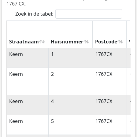
1767 CX.
Zoek in de tabel:
Straatnaam
Huisnummer
Postcode
Wo
Straatnaam
Huisnummer
Postcode
Wo
Keern
1
1767CX
Ko
Keern
2
1767CX
Ko
Keern
4
1767CX
Ko
Keern
5
1767CX
Ko