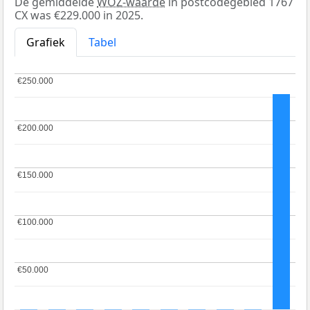
De gemiddelde
WOZ-waarde
in postcodegebied 1767
CX was €229.000 in 2025.
Grafiek
Tabel
€250.000
€250.000
€200.000
€200.000
€150.000
€150.000
€100.000
€100.000
€50.000
€50.000