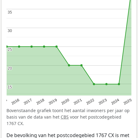
35
35
30
30
25
25
20
20
15
15
2015
2016
2017
2018
2019
2020
2021
2022
2023
2024
2025
Bovenstaande grafiek toont het aantal inwoners per jaar op
basis van de data van het
CBS
voor het postcodegebied
1767 CX.
De bevolking van het postcodegebied 1767 CX is met