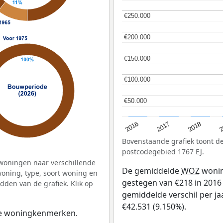
€250.000
€250.000
€200.000
€200.000
€150.000
€150.000
€100.000
€100.000
€50.000
€50.000
2
2016
2018
2017
Bovenstaande grafiek toont 
postcodegebied 1767 EJ.
woningen naar verschillende
De gemiddelde
WOZ
wonin
ning, type, soort woning en
gestegen van €218 in 2016 
dden van de grafiek. Klik op
gemiddelde verschil per ja
€42.531 (9.150%).
 de woningkenmerken.