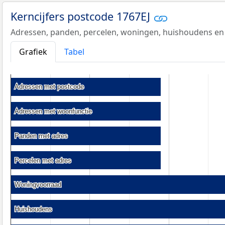
Kerncijfers postcode 1767EJ
Adressen, panden, percelen, woningen, huishoudens en
Grafiek
Tabel
Adressen met postcode
Adressen met postcode
Adressen met woonfunctie
Adressen met woonfunctie
Panden met adres
Panden met adres
Percelen met adres
Percelen met adres
Woningvoorraad
Woningvoorraad
Huishoudens
Huishoudens