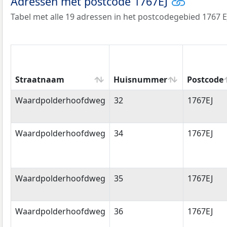
Adressen met postcode 1767EJ
Tabel met alle 19 adressen in het postcodegebied 1767 E
Straatnaam
Huisnummer
Postcode
Straatnaam
Huisnummer
Postcode
Waardpolderhoofdweg
32
1767EJ
Waardpolderhoofdweg
34
1767EJ
Waardpolderhoofdweg
35
1767EJ
Waardpolderhoofdweg
36
1767EJ