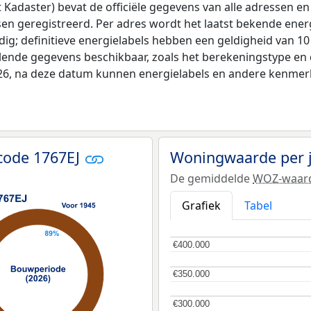
adaster) bevat de officiële gegevens van alle adressen en 
tsen geregistreerd. Per adres wordt het laatst bekende ener
ldig; definitieve energielabels hebben een geldigheid van 1
llende gegevens beschikbaar, zoals het berekeningstype e
026, na deze datum kunnen energielabels en andere kenmerke
code 1767EJ
Woningwaarde per 
De gemiddelde
WOZ-waar
Grafiek
Tabel
€400.000
€400.000
€350.000
€350.000
€300.000
€300.000