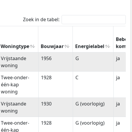
Zoek in de tabel:
Bebou
Woningtype
Bouwjaar
Energielabel
kom
Woningtype
Bouwjaar
Energielabel
Bebou
Vrijstaande
1956
G
ja
kom
woning
Twee-onder-
1928
C
ja
één-kap
woning
Vrijstaande
1930
G (voorlopig)
ja
woning
Twee-onder-
1928
G (voorlopig)
ja
één-kap