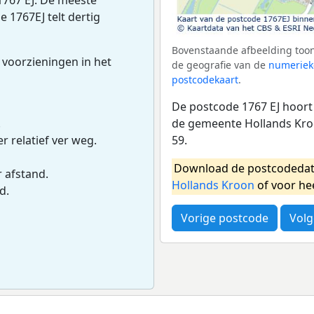
e 1767EJ telt dertig
Bovenstaande afbeelding toont
 voorzieningen in het
de geografie van de
numeriek
postcodekaart
.
De postcode 1767 EJ hoort 
de gemeente Hollands Kro
.
59.
r relatief ver weg.
Download de postcodedat
r afstand.
Hollands Kroon
of voor he
d.
Vorige postcode
Volg