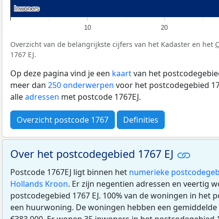
Inwoners
Inwoners
10
20
Overzicht van de belangrijkste cijfers van het Kadaster en het
1767 EJ.
Op deze pagina vind je een
kaart
van het postcodegebied
meer dan
250 onderwerpen
voor het postcodegebied 176
alle
adressen
met postcode 1767EJ.
Overzicht postcode 1767
Definities
Over het postcodegebied 1767 EJ
Postcode 1767EJ ligt binnen het
numerieke postcodegeb
Hollands Kroon
. Er zijn negentien adressen en veertig 
postcodegebied 1767 EJ. 100% van de woningen in het p
een huurwoning. De woningen hebben een gemiddelde
€383.000. Er wonen 35 inwoners in het postcodegebied 