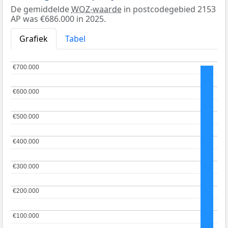
De gemiddelde
WOZ-waarde
in postcodegebied 2153
AP was €686.000 in 2025.
Grafiek
Tabel
€700.000
€700.000
€600.000
€600.000
€500.000
€500.000
€400.000
€400.000
€300.000
€300.000
€200.000
€200.000
€100.000
€100.000