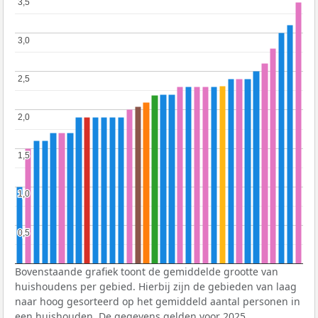
3,5
3,5
3,0
3,0
2,5
2,5
2,0
2,0
1,5
1,5
1,0
1,0
0,5
0,5
Bovenstaande grafiek toont de gemiddelde grootte van
huishoudens per gebied. Hierbij zijn de gebieden van laag
naar hoog gesorteerd op het gemiddeld aantal personen in
een huishouden. De gegevens gelden voor 2025.