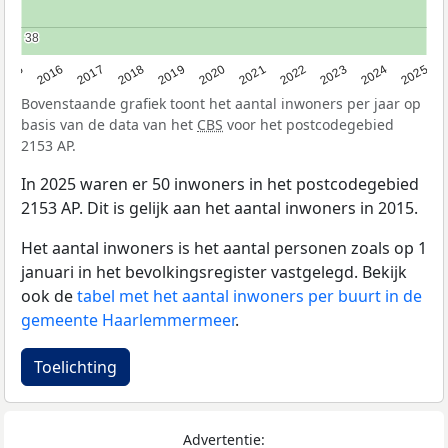
38
38
2015
2016
2017
2018
2019
2020
2021
2022
2023
2024
2025
Bovenstaande grafiek toont het aantal inwoners per jaar op
basis van de data van het
CBS
voor het postcodegebied
2153 AP.
In 2025 waren er 50 inwoners in het postcodegebied
2153 AP. Dit is gelijk aan het aantal inwoners in 2015.
Het aantal inwoners is het aantal personen zoals op 1
januari in het bevolkingsregister vastgelegd. Bekijk
ook de
tabel met het aantal inwoners per buurt in de
gemeente Haarlemmermeer
.
Toelichting
Advertentie: