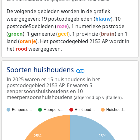
De volgende gebieden worden in de grafiek
weergegeven: 19 postcodegebieden (
blauw
), 10
postcode5gebieden (
roze
), 1 numerieke postcode
(
groen
), 1 gemeente (
geel
), 1 provincie (
bruin
) en 1
land (
oranje
). Het postcodegebied 2153 AP wordt in
het
rood
weergegeven.
Soorten huishoudens
In 2025 waren er 15 huishoudens in het
postcodegebied 2153 AP. Er waren 5
eenpersoonshuishoudens en 10
meerpersoonshuishoudens
.
(afgerond op vijftallen)
Eenperso…
Meerpers…
Huishoud…
Huishoud…
25%
25%