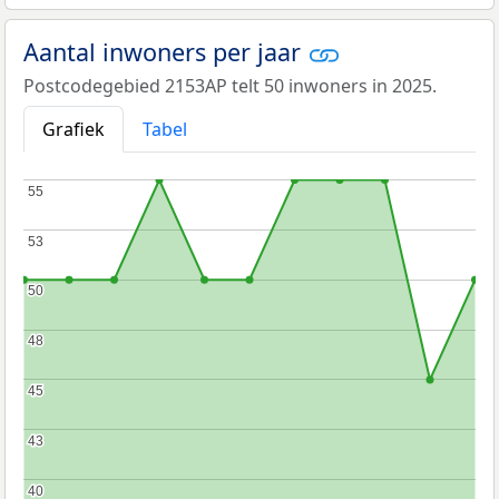
Aantal inwoners per jaar
Postcodegebied 2153AP telt 50 inwoners in 2025.
Grafiek
Tabel
55
55
53
53
50
50
48
48
45
45
43
43
40
40