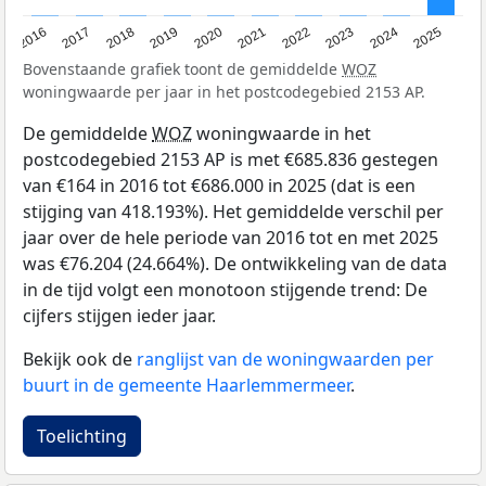
2016
2017
2018
2019
2020
2021
2022
2023
2024
2025
Bovenstaande grafiek toont de gemiddelde
WOZ
woningwaarde per jaar in het postcodegebied 2153 AP.
De gemiddelde
WOZ
woningwaarde in het
postcodegebied 2153 AP is met €685.836 gestegen
van €164 in 2016 tot €686.000 in 2025 (dat is een
stijging van 418.193%). Het gemiddelde verschil per
jaar over de hele periode van 2016 tot en met 2025
was €76.204 (24.664%). De ontwikkeling van de data
in de tijd volgt een monotoon stijgende trend: De
cijfers stijgen ieder jaar.
Bekijk ook de
ranglijst van de woningwaarden per
buurt in de gemeente Haarlemmermeer
.
Toelichting