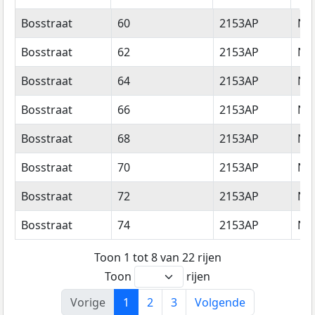
Straatnaam
Huisnummer
Postcode
Wo
Bosstraat
60
2153AP
Ni
Bosstraat
62
2153AP
Ni
Bosstraat
64
2153AP
Ni
Bosstraat
66
2153AP
Ni
Bosstraat
68
2153AP
Ni
Bosstraat
70
2153AP
Ni
Bosstraat
72
2153AP
Ni
Bosstraat
74
2153AP
Ni
Toon 1 tot 8 van 22 rijen
Toon
rijen
Vorige
1
2
3
Volgende