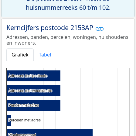
huisnummerreeks 60 t/m 102.
Kerncijfers postcode 2153AP
Adressen, panden, percelen, woningen, huishoudens
en inwoners.
Grafiek
Tabel
Adressen met postcode
Adressen met postcode
Adressen met woonfunctie
Adressen met woonfunctie
Panden met adres
Panden met adres
Percelen met adres
Percelen met adres
Woningvoorraad
Woningvoorraad