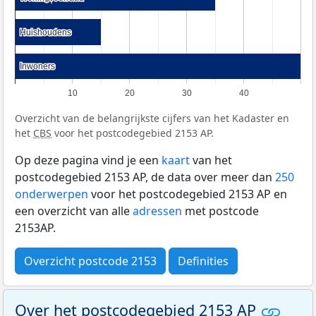
Huishoudens
Huishoudens
Inwoners
Inwoners
10
20
30
40
Overzicht van de belangrijkste cijfers van het Kadaster en
het
CBS
voor het postcodegebied 2153 AP.
Op deze pagina vind je een
kaart
van het
postcodegebied 2153 AP, de data over meer dan
250
onderwerpen
voor het postcodegebied 2153 AP en
een overzicht van alle
adressen
met postcode
2153AP.
Overzicht postcode 2153
Definities
Over het postcodegebied 2153 AP