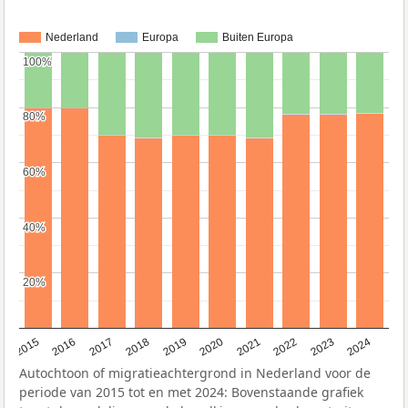
Nederland
Europa
Buiten Europa
100%
100%
80%
80%
60%
60%
40%
40%
20%
20%
2015
2016
2017
2018
2019
2020
2021
2022
2023
2024
Autochtoon of migratieachtergrond in Nederland voor de
periode van 2015 tot en met 2024: Bovenstaande grafiek