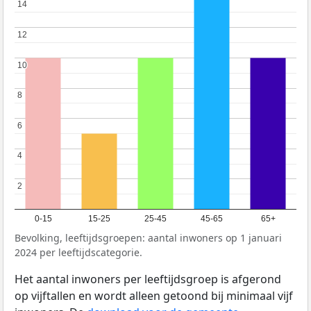
14
14
12
12
10
10
8
8
6
6
4
4
2
2
0-15
15-25
25-45
45-65
65+
Bevolking, leeftijdsgroepen: aantal inwoners op 1 januari
2024 per leeftijdscategorie.
Het aantal inwoners per leeftijdsgroep is afgerond
op vijftallen en wordt alleen getoond bij minimaal vijf