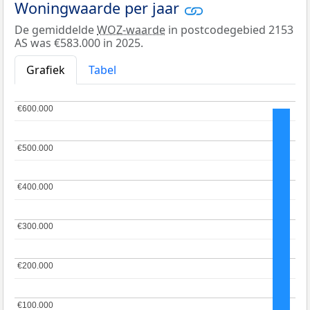
Woningwaarde per jaar
De gemiddelde
WOZ-waarde
in postcodegebied 2153
AS was €583.000 in 2025.
Grafiek
Tabel
€600.000
€600.000
€500.000
€500.000
€400.000
€400.000
€300.000
€300.000
€200.000
€200.000
€100.000
€100.000