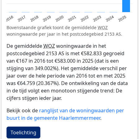
2016
2017
2018
2019
2020
2021
2022
2023
2024
2025
Bovenstaande grafiek toont de gemiddelde
WOZ
woningwaarde per jaar in het postcodegebied 2153 AS.
De gemiddelde
WOZ
woningwaarde in het
postcodegebied 2153 AS is met €582.833 gegroeid
van €167 in 2016 tot €583.000 in 2025 (dat is een
stijging van 349.002%). Het gemiddelde verschil per
jaar over de hele periode van 2016 tot en met 2025
was €64.759 (20.367%). De ontwikkeling van de data
in de tijd volgt een monotoon stijgende trend: De
cijfers stijgen ieder jaar.
Bekijk ook de
ranglijst van de woningwaarden per
buurt in de gemeente Haarlemmermeer
.
Toelichting