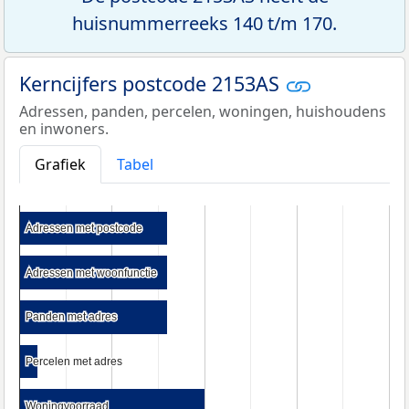
huisnummerreeks 140 t/m 170.
Kerncijfers postcode 2153AS
Adressen, panden, percelen, woningen, huishoudens
en inwoners.
Grafiek
Tabel
Adressen met postcode
Adressen met postcode
Adressen met woonfunctie
Adressen met woonfunctie
Panden met adres
Panden met adres
Percelen met adres
Percelen met adres
Woningvoorraad
Woningvoorraad