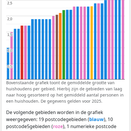
2,5
2,5
2,0
2,0
1,5
1,5
1,0
1,0
0,5
0,5
Bovenstaande grafiek toont de gemiddelde grootte van
huishoudens per gebied. Hierbij zijn de gebieden van laag
naar hoog gesorteerd op het gemiddeld aantal personen in
een huishouden. De gegevens gelden voor 2025.
De volgende gebieden worden in de grafiek
weergegeven: 19 postcodegebieden (
blauw
), 10
postcode5gebieden (
roze
), 1 numerieke postcode