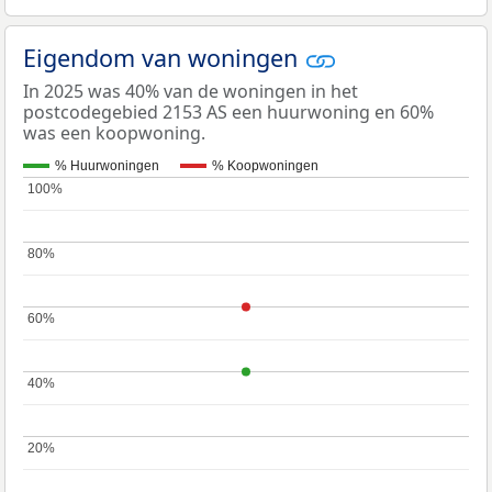
Eigendom van woningen
In 2025 was 40% van de woningen in het
postcodegebied 2153 AS een huurwoning en 60%
was een koopwoning.
% Huurwoningen
% Koopwoningen
100%
100%
80%
80%
60%
60%
40%
40%
20%
20%