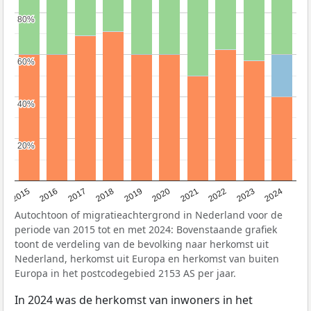
80%
80%
60%
60%
40%
40%
20%
20%
2015
2016
2017
2018
2019
2020
2021
2022
2023
2024
Autochtoon of migratieachtergrond in Nederland voor de
periode van 2015 tot en met 2024: Bovenstaande grafiek
toont de verdeling van de bevolking naar herkomst uit
Nederland, herkomst uit Europa en herkomst van buiten
Europa in het postcodegebied 2153 AS per jaar.
In 2024 was de herkomst van inwoners in het