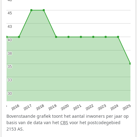
45
45
43
43
40
40
38
38
35
35
33
33
30
30
2015
2016
2017
2018
2019
2020
2021
2022
2023
2024
2025
Bovenstaande grafiek toont het aantal inwoners per jaar op
basis van de data van het
CBS
voor het postcodegebied
2153 AS.