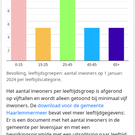
8
8
6
6
4
4
2
2
0-15
15-25
25-45
45-65
65+
Bevolking, leeftijdsgroepen: aantal inwoners op 1 januari
2024 per leeftijdscategorie.
Het aantal inwoners per leeftijdsgroep is afgerond
op vijftallen en wordt alleen getoond bij minimaal vijf
inwoners. De
download voor de gemeente
Haarlemmermeer
bevat veel meer leeftijdgegevens:
Er is een document met het aantal inwoners in de
gemeente per levensjaar en met een
bevolkingspiramide met een uitsplitsing naar leeftijd