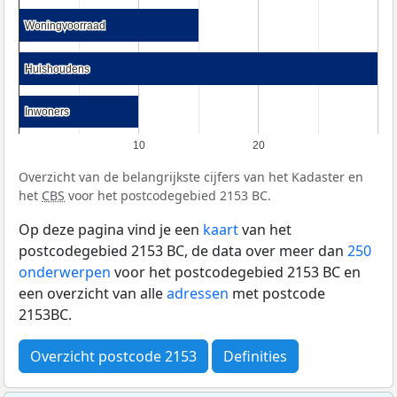
Woningvoorraad
Woningvoorraad
Huishoudens
Huishoudens
Inwoners
Inwoners
10
20
Overzicht van de belangrijkste cijfers van het Kadaster en
het
CBS
voor het postcodegebied 2153 BC.
Op deze pagina vind je een
kaart
van het
postcodegebied 2153 BC, de data over meer dan
250
onderwerpen
voor het postcodegebied 2153 BC en
een overzicht van alle
adressen
met postcode
2153BC.
Overzicht postcode 2153
Definities