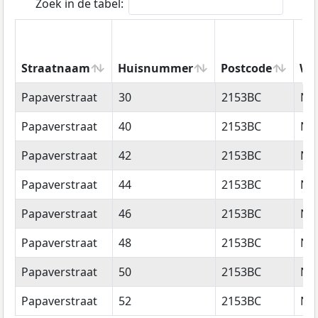
Zoek in de tabel:
Straatnaam
Huisnummer
Postcode
Wo
Straatnaam
Huisnummer
Postcode
Wo
Papaverstraat
30
2153BC
Ni
Papaverstraat
40
2153BC
Ni
Papaverstraat
42
2153BC
Ni
Papaverstraat
44
2153BC
Ni
Papaverstraat
46
2153BC
Ni
Papaverstraat
48
2153BC
Ni
Papaverstraat
50
2153BC
Ni
Papaverstraat
52
2153BC
Ni