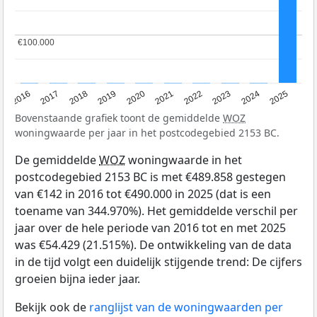
€100.000
€100.000
2016
2017
2018
2019
2020
2021
2022
2023
2024
2025
Bovenstaande grafiek toont de gemiddelde
WOZ
woningwaarde per jaar in het postcodegebied 2153 BC.
De gemiddelde
WOZ
woningwaarde in het
postcodegebied 2153 BC is met €489.858 gestegen
van €142 in 2016 tot €490.000 in 2025 (dat is een
toename van 344.970%). Het gemiddelde verschil per
jaar over de hele periode van 2016 tot en met 2025
was €54.429 (21.515%). De ontwikkeling van de data
in de tijd volgt een duidelijk stijgende trend: De cijfers
groeien bijna ieder jaar.
Bekijk ook de
ranglijst van de woningwaarden per