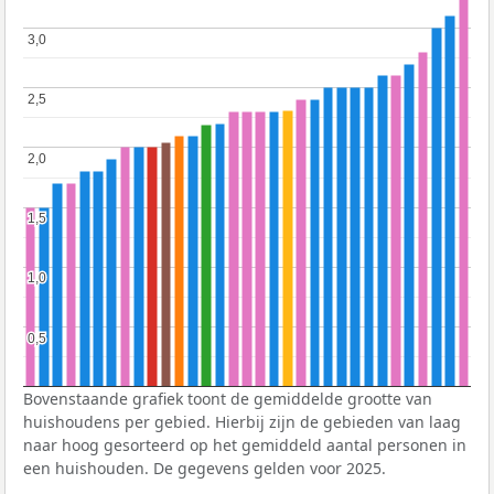
3,0
3,0
2,5
2,5
2,0
2,0
1,5
1,5
1,0
1,0
0,5
0,5
Bovenstaande grafiek toont de gemiddelde grootte van
huishoudens per gebied. Hierbij zijn de gebieden van laag
naar hoog gesorteerd op het gemiddeld aantal personen in
een huishouden. De gegevens gelden voor 2025.