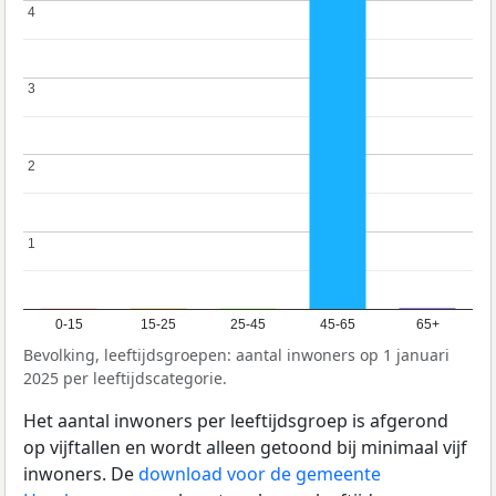
4
4
3
3
2
2
1
1
0-15
15-25
25-45
45-65
65+
Bevolking, leeftijdsgroepen: aantal inwoners op 1 januari
2025 per leeftijdscategorie.
Het aantal inwoners per leeftijdsgroep is afgerond
op vijftallen en wordt alleen getoond bij minimaal vijf
inwoners. De
download voor de gemeente