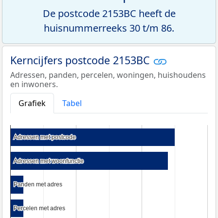
De postcode 2153BC heeft de
huisnummerreeks 30 t/m 86.
Kerncijfers postcode 2153BC
Adressen, panden, percelen, woningen, huishoudens
en inwoners.
Grafiek
Tabel
Adressen met postcode
Adressen met postcode
Adressen met woonfunctie
Adressen met woonfunctie
Panden met adres
Panden met adres
Percelen met adres
Percelen met adres