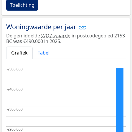
Toelichting
Woningwaarde per jaar
De gemiddelde
WOZ-waarde
in postcodegebied 2153
BC was €490.000 in 2025.
Grafiek
Tabel
€500.000
€500.000
€400.000
€400.000
€300.000
€300.000
€200.000
€200.000