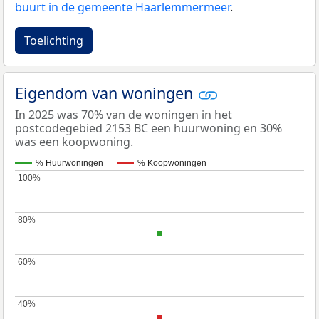
buurt in de gemeente Haarlemmermeer
.
Toelichting
Eigendom van woningen
In 2025 was 70% van de woningen in het
postcodegebied 2153 BC een huurwoning en 30%
was een koopwoning.
% Huurwoningen
% Koopwoningen
100%
100%
80%
80%
60%
60%
40%
40%