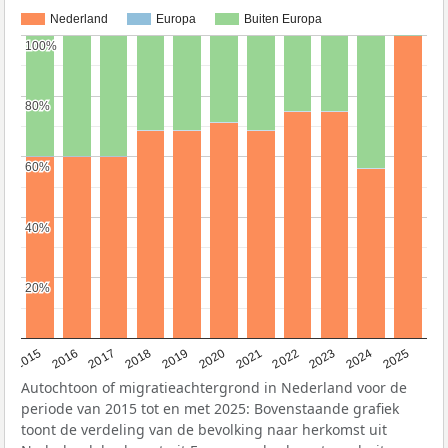
Nederland
Europa
Buiten Europa
100%
100%
80%
80%
60%
60%
40%
40%
20%
20%
2019
2022
2017
2025
2020
2015
2023
2018
2021
2016
2024
Autochtoon of migratieachtergrond in Nederland voor de
periode van 2015 tot en met 2025: Bovenstaande grafiek
toont de verdeling van de bevolking naar herkomst uit