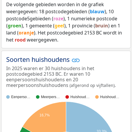
De volgende gebieden worden in de grafiek
weergegeven: 18 postcodegebieden (
blauw
), 10
postcode5gebieden (
roze
), 1 numerieke postcode
(
groen
), 1 gemeente (
geel
), 1 provincie (
bruin
) en 1
land (
oranje
). Het postcodegebied 2153 BC wordt in
het
rood
weergegeven.
Soorten huishoudens
In 2025 waren er 30 huishoudens in het
postcodegebied 2153 BC. Er waren 10
eenpersoonshuishoudens en 20
meerpersoonshuishoudens
.
(afgerond op vijftallen)
Eenperso…
Meerpers…
Huishoud…
Huishoud…
16,7%
33,3%