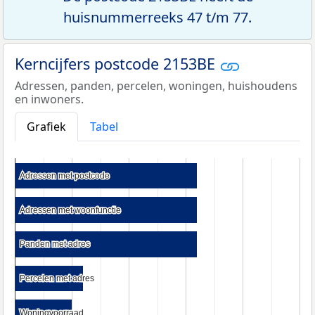
huisnummerreeks 47 t/m 77.
Kerncijfers postcode 2153BE
Adressen, panden, percelen, woningen, huishoudens
en inwoners.
Grafiek
Tabel
Adressen met postcode
Adressen met postcode
Adressen met woonfunctie
Adressen met woonfunctie
Panden met adres
Panden met adres
Percelen met adres
Percelen met adres
Woningvoorraad
Woningvoorraad