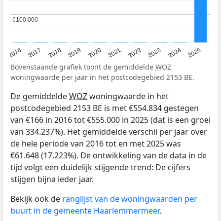
€100.000
€100.000
2016
2017
2018
2019
2020
2021
2022
2023
2024
2025
Bovenstaande grafiek toont de gemiddelde
WOZ
woningwaarde per jaar in het postcodegebied 2153 BE.
De gemiddelde
WOZ
woningwaarde in het
postcodegebied 2153 BE is met €554.834 gestegen
van €166 in 2016 tot €555.000 in 2025 (dat is een groei
van 334.237%). Het gemiddelde verschil per jaar over
de hele periode van 2016 tot en met 2025 was
€61.648 (17.223%). De ontwikkeling van de data in de
tijd volgt een duidelijk stijgende trend: De cijfers
stijgen bijna ieder jaar.
Bekijk ook de
ranglijst van de woningwaarden per
buurt in de gemeente Haarlemmermeer
.