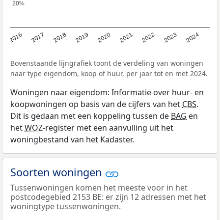
20%
20%
2016
2017
2018
2019
2020
2021
2022
2023
2024
Bovenstaande lijngrafiek toont de verdeling van woningen
naar type eigendom, koop of huur, per jaar tot en met 2024.
Woningen naar eigendom: Informatie over huur- en
koopwoningen op basis van de cijfers van het
CBS
.
Dit is gedaan met een koppeling tussen de
BAG
en
het
WOZ
-register met een aanvulling uit het
woningbestand van het Kadaster.
Soorten woningen
Tussenwoningen komen het meeste voor in het
postcodegebied 2153 BE: er zijn 12 adressen met het
woningtype tussenwoningen.