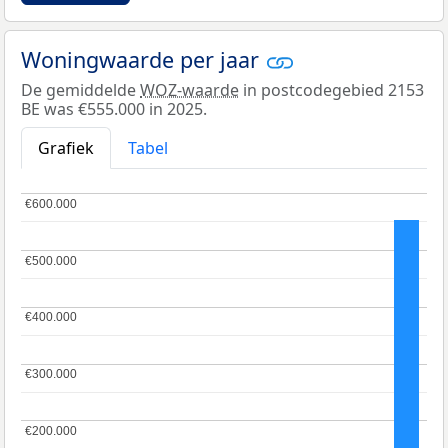
Woningwaarde per jaar
De gemiddelde
WOZ-waarde
in postcodegebied 2153
BE was €555.000 in 2025.
Grafiek
Tabel
€600.000
€600.000
€500.000
€500.000
€400.000
€400.000
€300.000
€300.000
€200.000
€200.000