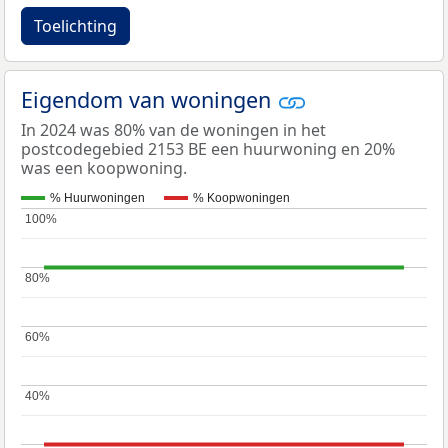
Toelichting
Eigendom van woningen
In 2024 was 80% van de woningen in het
postcodegebied 2153 BE een huurwoning en 20%
was een koopwoning.
% Huurwoningen
% Koopwoningen
100%
100%
80%
80%
60%
60%
40%
40%