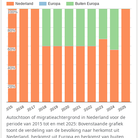
Nederland
Europa
Buiten Europa
100%
100%
80%
80%
60%
60%
40%
40%
20%
20%
2019
2022
2017
2025
2020
2015
2023
2018
2021
2016
2024
Autochtoon of migratieachtergrond in Nederland voor de
periode van 2015 tot en met 2025: Bovenstaande grafiek
toont de verdeling van de bevolking naar herkomst uit
Nederland, herkomst uit Europa en herkomst van buiten