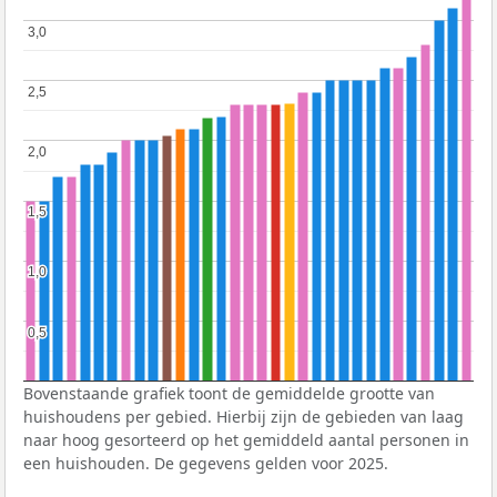
3,0
3,0
2,5
2,5
2,0
2,0
1,5
1,5
1,0
1,0
0,5
0,5
Bovenstaande grafiek toont de gemiddelde grootte van
huishoudens per gebied. Hierbij zijn de gebieden van laag
naar hoog gesorteerd op het gemiddeld aantal personen in
een huishouden. De gegevens gelden voor 2025.