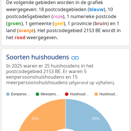
De volgende gebieden worden in de grafiek
weergegeven: 18 postcodegebieden (
blauw
), 10
postcode5gebieden (
roze
), 1 numerieke postcode
(
groen
), 1 gemeente (
geel
), 1 provincie (
bruin
) en 1
land (
oranje
). Het postcodegebied 2153 BE wordt in
het
rood
weergegeven.
Soorten huishoudens
In 2025 waren er 25 huishoudens in het
postcodegebied 2153 BE. Er waren 5
eenpersoonshuishoudens en 15
meerpersoonshuishoudens
.
(afgerond op vijftallen)
Eenperso…
Meerpers…
Huishoud…
Huishoud…
25%
25%