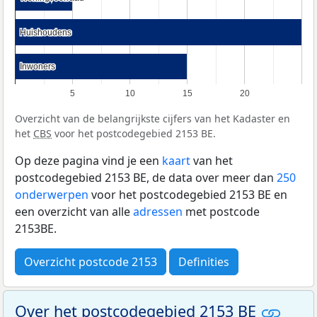
Huishoudens
Huishoudens
Inwoners
Inwoners
5
10
15
20
Overzicht van de belangrijkste cijfers van het Kadaster en
het
CBS
voor het postcodegebied 2153 BE.
Op deze pagina vind je een
kaart
van het
postcodegebied 2153 BE, de data over meer dan
250
onderwerpen
voor het postcodegebied 2153 BE en
een overzicht van alle
adressen
met postcode
2153BE.
Overzicht postcode 2153
Definities
Over het postcodegebied 2153 BE