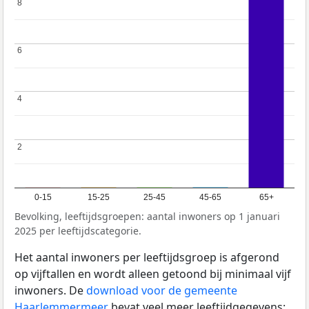
8
8
6
6
4
4
2
2
0-15
15-25
25-45
45-65
65+
Bevolking, leeftijdsgroepen: aantal inwoners op 1 januari
2025 per leeftijdscategorie.
Het aantal inwoners per leeftijdsgroep is afgerond
op vijftallen en wordt alleen getoond bij minimaal vijf
inwoners. De
download voor de gemeente
Haarlemmermeer
bevat veel meer leeftijdgegevens: