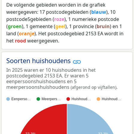
De volgende gebieden worden in de grafiek
weergegeven: 17 postcodegebieden (
blauw
), 10
postcode5gebieden (
roze
), 1 numerieke postcode
(
groen
), 1 gemeente (
geel
), 1 provincie (
bruin
) en 1
land (
oranje
). Het postcodegebied 2153 EA wordt in
het
rood
weergegeven.
Soorten huishoudens
In 2025 waren er 10 huishoudens in het
postcodegebied 2153 EA. Er waren 5
eenpersoonshuishoudens en 5
meerpersoonshuishoudens
.
(afgerond op vijftallen)
Eenperso…
Meerpers…
Huishoud…
Huishoud…
33,3%
33,3%