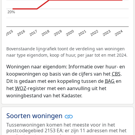
20%
20%
2015
2016
2017
2018
2019
2020
2021
2022
2023
2024
Bovenstaande lijngrafiek toont de verdeling van woningen
naar type eigendom, koop of huur, per jaar tot en met 2024.
Woningen naar eigendom: Informatie over huur- en
koopwoningen op basis van de cijfers van het
CBS
.
Dit is gedaan met een koppeling tussen de
BAG
en
het
WOZ
-register met een aanvulling uit het
woningbestand van het Kadaster.
Soorten woningen
Tussenwoningen komen het meeste voor in het
postcodegebied 2153 EA: er zijn 11 adressen met het