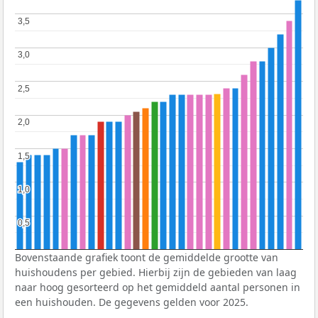
3,5
3,5
3,0
3,0
2,5
2,5
2,0
2,0
1,5
1,5
1,0
1,0
0,5
0,5
Bovenstaande grafiek toont de gemiddelde grootte van
huishoudens per gebied. Hierbij zijn de gebieden van laag
naar hoog gesorteerd op het gemiddeld aantal personen in
een huishouden. De gegevens gelden voor 2025.