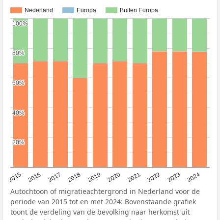
Nederland
Europa
Buiten Europa
100%
100%
80%
80%
60%
60%
40%
40%
20%
20%
2015
2016
2017
2018
2019
2020
2021
2022
2023
2024
Autochtoon of migratieachtergrond in Nederland voor de
periode van 2015 tot en met 2024: Bovenstaande grafiek
toont de verdeling van de bevolking naar herkomst uit