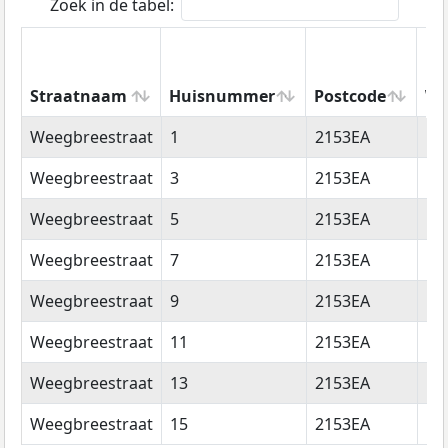
Zoek in de tabel:
Straatnaam
Huisnummer
Postcode
Wo
Straatnaam
Huisnummer
Postcode
Wo
Weegbreestraat
1
2153EA
Ni
Weegbreestraat
3
2153EA
Ni
Weegbreestraat
5
2153EA
Ni
Weegbreestraat
7
2153EA
Ni
Weegbreestraat
9
2153EA
Ni
Weegbreestraat
11
2153EA
Ni
Weegbreestraat
13
2153EA
Ni
Weegbreestraat
15
2153EA
Ni