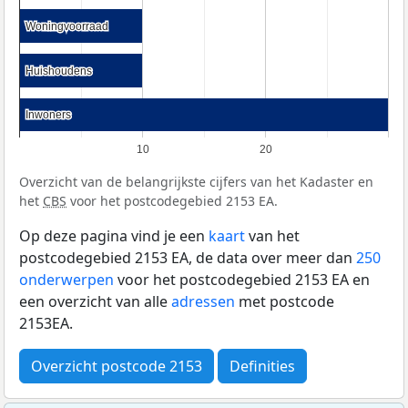
Woningvoorraad
Woningvoorraad
Huishoudens
Huishoudens
Inwoners
Inwoners
10
20
Overzicht van de belangrijkste cijfers van het Kadaster en
het
CBS
voor het postcodegebied 2153 EA.
Op deze pagina vind je een
kaart
van het
postcodegebied 2153 EA, de data over meer dan
250
onderwerpen
voor het postcodegebied 2153 EA en
een overzicht van alle
adressen
met postcode
2153EA.
Overzicht postcode 2153
Definities