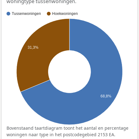
woningtype tussenwoningen.
Tussenwoningen
Hoekwoningen
31,3%
68,8%
Bovenstaand taartdiagram toont het aantal en percentage
woningen naar type in het postcodegebied 2153 EA.