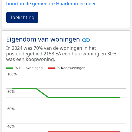
buurt in de gemeente Haarlemmermeer
.
Toelichting
Eigendom van woningen
In 2024 was 70% van de woningen in het
postcodegebied 2153 EA een huurwoning en 30%
was een koopwoning.
% Huurwoningen
% Koopwoningen
100%
100%
80%
80%
60%
60%
40%
40%