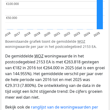
€100.000
€100.000
€50.000
€50.000
2016
2017
2018
2019
2020
2021
2022
2023
2024
2025
Bovenstaande grafiek toont de gemiddelde
WOZ
woningwaarde per jaar in het postcodegebied 2153 EA.
De gemiddelde
WOZ
woningwaarde in het
postcodegebied 2153 EA is met €263.818 gestegen
van €182 in 2016 tot €264.000 in 2025 (dat is een groei
van 144.955%). Het gemiddelde verschil per jaar over
de hele periode van 2016 tot en met 2025 was
€29.313 (7.800%). De ontwikkeling van de data in de
tijd volgt een licht stijgende trend: De cijfers groeien
meer wel dan niet.
Bekijk ook de
ranglijst van de woningwaarden per