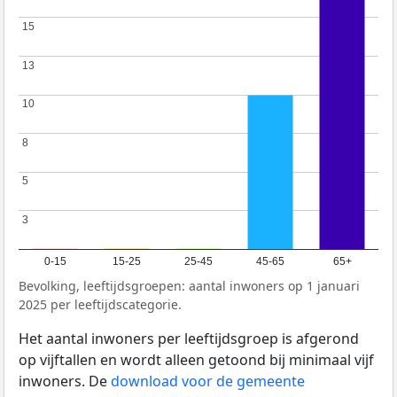
15
15
13
13
10
10
8
8
5
5
3
3
0-15
15-25
25-45
45-65
65+
Bevolking, leeftijdsgroepen: aantal inwoners op 1 januari
2025 per leeftijdscategorie.
Het aantal inwoners per leeftijdsgroep is afgerond
op vijftallen en wordt alleen getoond bij minimaal vijf
inwoners. De
download voor de gemeente