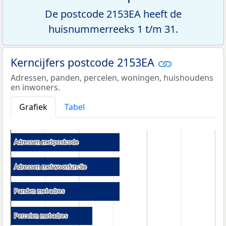
De postcode 2153EA heeft de
huisnummerreeks 1 t/m 31.
Kerncijfers postcode 2153EA
Adressen, panden, percelen, woningen, huishoudens
en inwoners.
Grafiek
Tabel
Adressen met postcode
Adressen met postcode
Adressen met woonfunctie
Adressen met woonfunctie
Panden met adres
Panden met adres
Percelen met adres
Percelen met adres