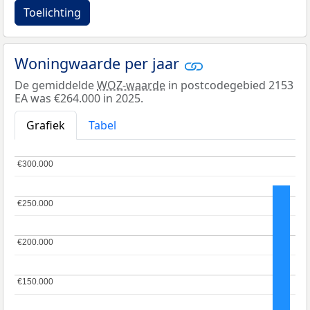
Toelichting
Woningwaarde per jaar
De gemiddelde
WOZ-waarde
in postcodegebied 2153
EA was €264.000 in 2025.
Grafiek
Tabel
€300.000
€300.000
€250.000
€250.000
€200.000
€200.000
€150.000
€150.000