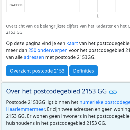
Inwoners
Inwoners
1
Overzicht van de belangrijkste cijfers van het Kadaster en het
2153 GG.
Op deze pagina vind je een
kaart
van het postcodegebied
meer dan
250 onderwerpen
voor het postcodegebied 21
van alle
adressen
met postcode 2153GG.
Overzicht postcode 2153
Definities
Over het postcodegebied 2153 GG
Postcode 2153GG ligt binnen het
numerieke postcodege
Haarlemmermeer
. Er zijn twee adressen en geen wonin
2153 GG. Er wonen geen inwoners in het postcodegebied
huishoudens in het postcodegebied 2153 GG.