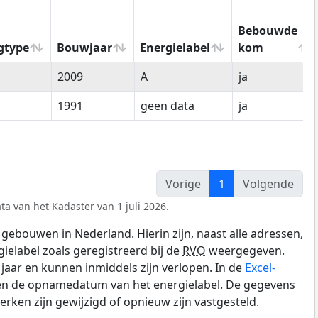
Bebouwde
gtype
Bouwjaar
Energielabel
kom
gtype
Bouwjaar
Energielabel
Bebouwde
2009
A
ja
kom
1991
geen data
ja
Vorige
1
Volgende
ta van het Kadaster van 1 juli 2026.
gebouwen in Nederland. Hierin zijn, naast alle adressen,
gielabel zoals geregistreerd bij de
RVO
weergegeven.
0 jaar en kunnen inmiddels zijn verlopen. In de
Excel-
 en de opnamedatum van het energielabel. De gegevens
rken zijn gewijzigd of opnieuw zijn vastgesteld.