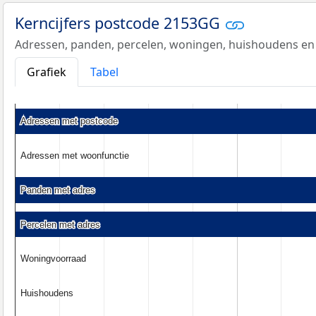
Kerncijfers postcode 2153GG
Adressen, panden, percelen, woningen, huishoudens en
Grafiek
Tabel
Adressen met postcode
Adressen met postcode
Adressen met woonfunctie
Adressen met woonfunctie
Panden met adres
Panden met adres
Percelen met adres
Percelen met adres
Woningvoorraad
Woningvoorraad
Huishoudens
Huishoudens