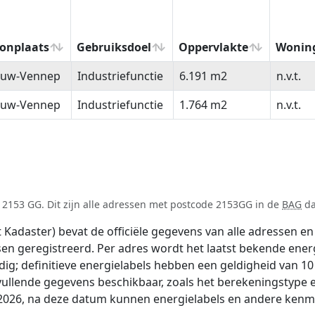
onplaats
Gebruiksdoel
Oppervlakte
Wonin
onplaats
Gebruiksdoel
Oppervlakte
Wonin
euw-Vennep
Industriefunctie
6.191 m2
n.v.t.
euw-Vennep
Industriefunctie
1.764 m2
n.v.t.
 2153 GG. Dit zijn alle adressen met postcode 2153GG in de
BAG
da
adaster) bevat de officiële gegevens van alle adressen en 
tsen geregistreerd. Per adres wordt het laatst bekende ener
ldig; definitieve energielabels hebben een geldigheid van 1
vullende gegevens beschikbaar, zoals het berekeningstype
i 2026, na deze datum kunnen energielabels en andere kenme