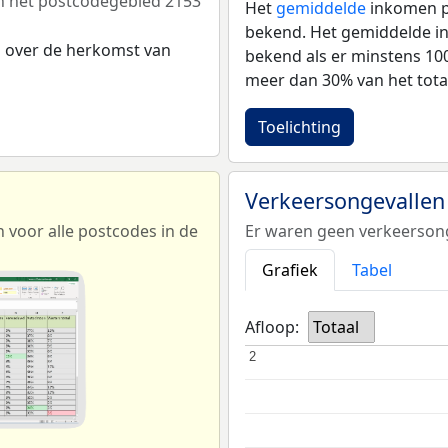
n het postcodegebied 2153
Het
gemiddelde
inkomen pe
bekend. Het gemiddelde in
s over de herkomst van
bekend als er minstens 1
meer dan 30% van het tota
Toelichting
Verkeersongevallen
voor alle postcodes in de
Er waren geen verkeersong
Grafiek
Tabel
Afloop:
Totaal
2
2