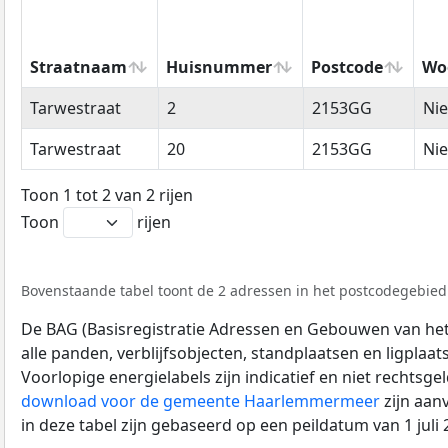
Straatnaam
Huisnummer
Postcode
Wo
Straatnaam
Huisnummer
Postcode
Wo
Tarwestraat
2
2153GG
Ni
Tarwestraat
20
2153GG
Ni
Toon 1 tot 2 van 2 rijen
Toon
rijen
Bovenstaande tabel toont de 2 adressen in het postcodegebied
De BAG (Basisregistratie Adressen en Gebouwen van het K
alle panden, verblijfsobjecten, standplaatsen en ligplaa
Voorlopige energielabels zijn indicatief en niet rechtsge
download voor de gemeente Haarlemmermeer
zijn aan
in deze tabel zijn gebaseerd op een peildatum van 1 jul