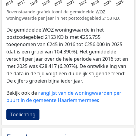
2016
2017
2018
2019
2020
2021
2022
2023
2024
2025
Bovenstaande grafiek toont de gemiddelde
WOZ
woningwaarde per jaar in het postcodegebied 2153 KD.
De gemiddelde
WOZ
woningwaarde in het
postcodegebied 2153 KD is met €255.755
toegenomen van €245 in 2016 tot €256.000 in 2025
(dat is een groei van 104.390%). Het gemiddelde
verschil per jaar over de hele periode van 2016 tot en
met 2025 was €28.417 (6.207%). De ontwikkeling van
de data in de tijd volgt een duidelijk stijgende trend:
De cijfers groeien bijna ieder jaar.
Bekijk ook de
ranglijst van de woningwaarden per
buurt in de gemeente Haarlemmermeer
.
Toelichting