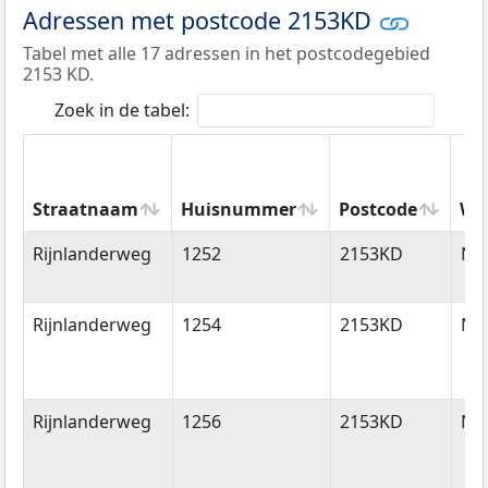
Adressen met postcode 2153KD
Tabel met alle 17 adressen in het postcodegebied
2153 KD.
Zoek in de tabel:
Straatnaam
Huisnummer
Postcode
Wo
Straatnaam
Huisnummer
Postcode
Wo
Rijnlanderweg
1252
2153KD
Ni
Rijnlanderweg
1254
2153KD
Ni
Rijnlanderweg
1256
2153KD
Ni