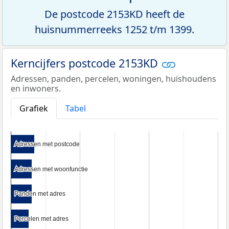
De postcode 2153KD heeft de
huisnummerreeks 1252 t/m 1399.
Kerncijfers postcode 2153KD
Adressen, panden, percelen, woningen, huishoudens
en inwoners.
Grafiek
Tabel
Adressen met postcode
Adressen met postcode
Adressen met woonfunctie
Adressen met woonfunctie
Panden met adres
Panden met adres
Percelen met adres
Percelen met adres