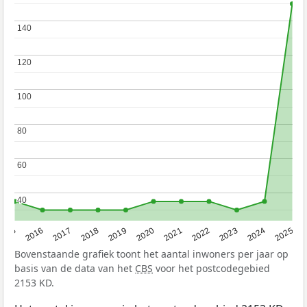
140
140
120
120
100
100
80
80
60
60
40
40
2015
2016
2017
2018
2019
2020
2021
2022
2023
2024
2025
Bovenstaande grafiek toont het aantal inwoners per jaar op
basis van de data van het
CBS
voor het postcodegebied
2153 KD.