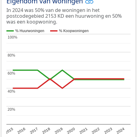
Eigendom van woningen
In 2024 was 50% van de woningen in het
postcodegebied 2153 KD een huurwoning en 50%
was een koopwoning.
% Huurwoningen
% Koopwoningen
100%
100%
80%
80%
60%
60%
40%
40%
20%
20%
2015
2016
2017
2018
2019
2020
2021
2022
2023
2024