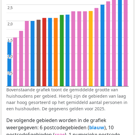
2,5
2,5
2,0
2,0
1,5
1,5
1,0
1,0
0,5
0,5
Bovenstaande grafiek toont de gemiddelde grootte van
huishoudens per gebied. Hierbij zijn de gebieden van laag
naar hoog gesorteerd op het gemiddeld aantal personen in
een huishouden. De gegevens gelden voor 2025.
De volgende gebieden worden in de grafiek
weergegeven: 6 postcodegebieden (
blauw
), 10
postcode5gebieden (
roze
), 1 numerieke postcode