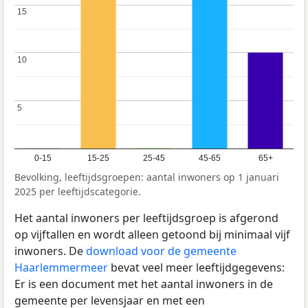
15
15
10
10
5
5
0-15
15-25
25-45
45-65
65+
Bevolking, leeftijdsgroepen: aantal inwoners op 1 januari
2025 per leeftijdscategorie.
Het aantal inwoners per leeftijdsgroep is afgerond
op vijftallen en wordt alleen getoond bij minimaal vijf
inwoners. De
download voor de gemeente
Haarlemmermeer
bevat veel meer leeftijdgegevens:
Er is een document met het aantal inwoners in de
gemeente per levensjaar en met een