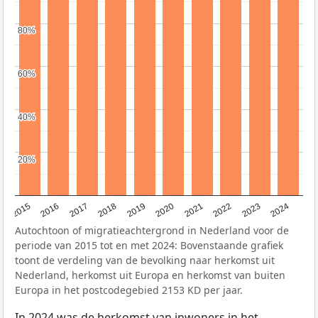
80%
80%
60%
60%
40%
40%
20%
20%
2015
2016
2017
2018
2019
2020
2021
2022
2023
2024
Autochtoon of migratieachtergrond in Nederland voor de
periode van 2015 tot en met 2024: Bovenstaande grafiek
toont de verdeling van de bevolking naar herkomst uit
Nederland, herkomst uit Europa en herkomst van buiten
Europa in het postcodegebied 2153 KD per jaar.
In 2024 was de herkomst van inwoners in het