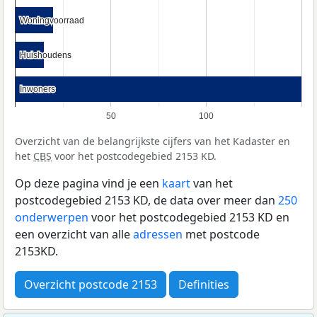
Woningvoorraad
Woningvoorraad
Huishoudens
Huishoudens
Inwoners
Inwoners
50
100
Overzicht van de belangrijkste cijfers van het Kadaster en
het
CBS
voor het postcodegebied 2153 KD.
Op deze pagina vind je een
kaart
van het
postcodegebied 2153 KD, de data over meer dan
250
onderwerpen
voor het postcodegebied 2153 KD en
een overzicht van alle
adressen
met postcode
2153KD.
Overzicht postcode 2153
Definities