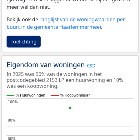
meer wel dan niet.
Bekijk ook de
ranglijst van de woningwaarden per
buurt in de gemeente Haarlemmermeer
.
Toelichting
Eigendom van woningen
In 2025 was 90% van de woningen in het
postcodegebied 2153 LP een huurwoning en 10%
was een koopwoning.
% Huurwoningen
% Koopwoningen
100%
100%
80%
80%
60%
60%