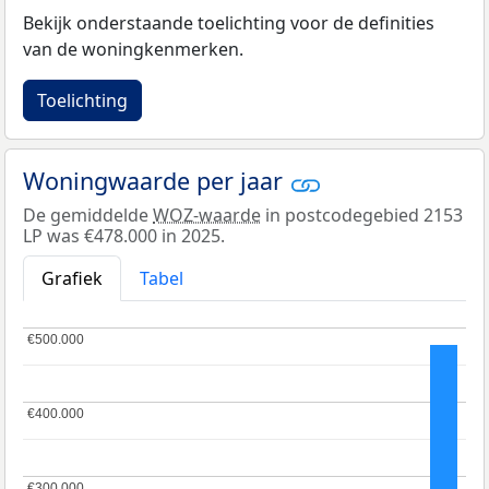
Bekijk onderstaande toelichting voor de definities
van de woningkenmerken.
Toelichting
Woningwaarde per jaar
De gemiddelde
WOZ-waarde
in postcodegebied 2153
LP was €478.000 in 2025.
Grafiek
Tabel
€500.000
€500.000
€400.000
€400.000
€300.000
€300.000