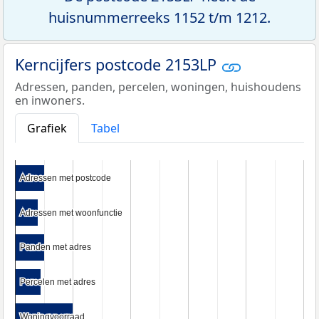
huisnummerreeks 1152 t/m 1212.
Kerncijfers postcode 2153LP
Adressen, panden, percelen, woningen, huishoudens
en inwoners.
Grafiek
Tabel
Adressen met postcode
Adressen met postcode
Adressen met woonfunctie
Adressen met woonfunctie
Panden met adres
Panden met adres
Percelen met adres
Percelen met adres
Woningvoorraad
Woningvoorraad