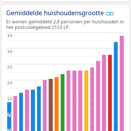
Gemiddelde huishoudensgrootte
Er wonen gemiddeld 2,8 personen per huishouden in
het postcodegebied 2153 LP.
3,5
3,5
3,0
3,0
2,5
2,5
2,0
2,0
1,5
1,5
1,0
1,0
0,5
0,5