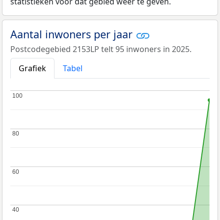
statistieken voor dat gebied weer te geven.
Aantal inwoners per jaar
Postcodegebied 2153LP telt 95 inwoners in 2025.
Grafiek
Tabel
100
100
80
80
60
60
40
40