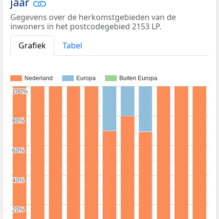
jaar
Gegevens over de herkomstgebieden van de
inwoners in het postcodegebied 2153 LP.
Grafiek
Tabel
Nederland
Europa
Buiten Europa
100%
100%
80%
80%
60%
60%
40%
40%
20%
20%