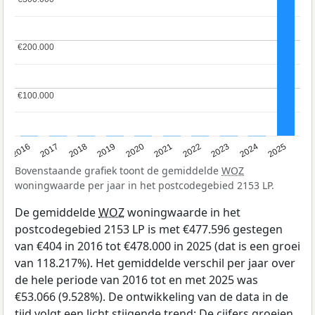
€200.000
€200.000
€100.000
€100.000
2016
2017
2018
2019
2020
2021
2022
2023
2024
2025
Bovenstaande grafiek toont de gemiddelde
WOZ
woningwaarde per jaar in het postcodegebied 2153 LP.
De gemiddelde
WOZ
woningwaarde in het
postcodegebied 2153 LP is met €477.596 gestegen
van €404 in 2016 tot €478.000 in 2025 (dat is een groei
van 118.217%). Het gemiddelde verschil per jaar over
de hele periode van 2016 tot en met 2025 was
€53.066 (9.528%). De ontwikkeling van de data in de
tijd volgt een licht stijgende trend: De cijfers groeien