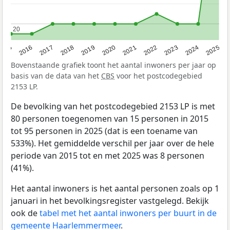
20
20
2015
2016
2017
2018
2019
2020
2021
2022
2023
2024
2025
Bovenstaande grafiek toont het aantal inwoners per jaar op
basis van de data van het
CBS
voor het postcodegebied
2153 LP.
De bevolking van het postcodegebied 2153 LP is met
80 personen toegenomen van 15 personen in 2015
tot 95 personen in 2025 (dat is een toename van
533%). Het gemiddelde verschil per jaar over de hele
periode van 2015 tot en met 2025 was 8 personen
(41%).
Het aantal inwoners is het aantal personen zoals op 1
januari in het bevolkingsregister vastgelegd. Bekijk
ook de
tabel met het aantal inwoners per buurt in de
gemeente Haarlemmermeer
.