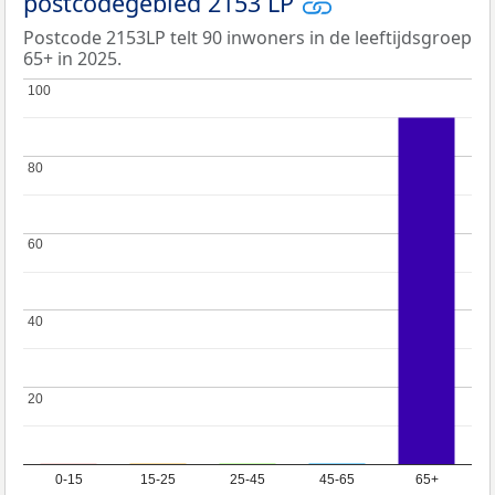
postcodegebied 2153 LP
Postcode 2153LP telt 90 inwoners in de leeftijdsgroep
65+ in 2025.
100
100
80
80
60
60
40
40
20
20
0-15
15-25
25-45
45-65
65+