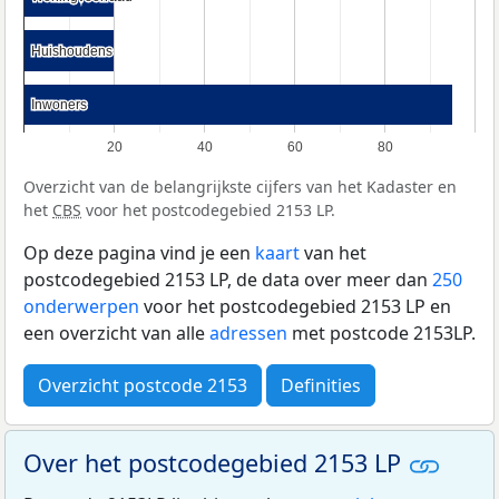
Huishoudens
Huishoudens
Inwoners
Inwoners
20
40
60
80
Overzicht van de belangrijkste cijfers van het Kadaster en
het
CBS
voor het postcodegebied 2153 LP.
Op deze pagina vind je een
kaart
van het
postcodegebied 2153 LP, de data over meer dan
250
onderwerpen
voor het postcodegebied 2153 LP en
een overzicht van alle
adressen
met postcode 2153LP.
Overzicht postcode 2153
Definities
Over het postcodegebied 2153 LP