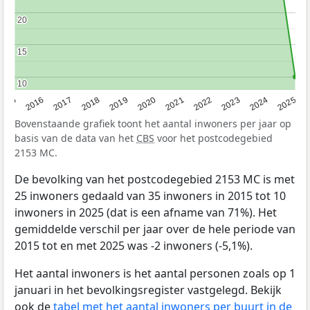
20
20
15
15
10
10
2015
2016
2017
2018
2019
2020
2021
2022
2023
2024
2025
Bovenstaande grafiek toont het aantal inwoners per jaar op
basis van de data van het
CBS
voor het postcodegebied
2153 MC.
De bevolking van het postcodegebied 2153 MC is met
25 inwoners gedaald van 35 inwoners in 2015 tot 10
inwoners in 2025 (dat is een afname van 71%). Het
gemiddelde verschil per jaar over de hele periode van
2015 tot en met 2025 was -2 inwoners (-5,1%).
Het aantal inwoners is het aantal personen zoals op 1
januari in het bevolkingsregister vastgelegd. Bekijk
ook de
tabel met het aantal inwoners per buurt in de