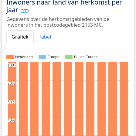
Inwoners naar land van herkomst per
jaar
Gegevens over de herkomstgebieden van de
inwoners in het postcodegebied 2153 MC.
Grafiek
Tabel
Nederland
Europa
Buiten Europa
100%
100%
80%
80%
60%
60%
40%
40%