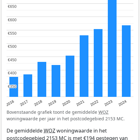
€650
€650
€600
€600
€550
€550
€500
€500
€450
€450
€400
€400
€350
€350
2016
2017
2018
2019
2020
2021
2022
2023
2024
Bovenstaande grafiek toont de gemiddelde
WOZ
woningwaarde per jaar in het postcodegebied 2153 MC.
De gemiddelde
WOZ
woningwaarde in het
postcodegebied 2153 MC is met €194 gestegen van