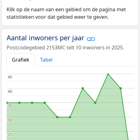
Klik op de naam van een gebied om de pagina met
statistieken voor dat gebied weer te geven.
Aantal inwoners per jaar
Postcodegebied 2153MC telt 10 inwoners in 2025.
Grafiek
Tabel
45
45
40
40
35
35
30
30
25
25