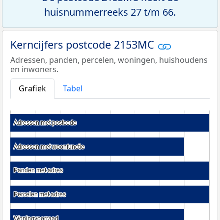
huisnummerreeks 27 t/m 66.
Kerncijfers postcode 2153MC
Adressen, panden, percelen, woningen, huishoudens
en inwoners.
Grafiek
Tabel
Adressen met postcode
Adressen met postcode
Adressen met woonfunctie
Adressen met woonfunctie
Panden met adres
Panden met adres
Percelen met adres
Percelen met adres
Woningvoorraad
Woningvoorraad