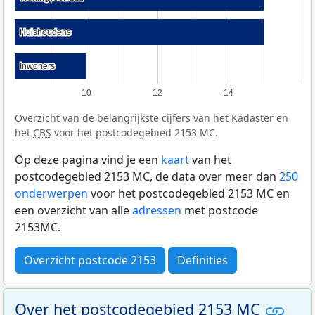
Huishoudens
Huishoudens
Inwoners
Inwoners
10
12
14
Overzicht van de belangrijkste cijfers van het Kadaster en
het
CBS
voor het postcodegebied 2153 MC.
Op deze pagina vind je een
kaart
van het
postcodegebied 2153 MC, de data over meer dan
250
onderwerpen
voor het postcodegebied 2153 MC en
een overzicht van alle
adressen
met postcode
2153MC.
Overzicht postcode 2153
Definities
Over het postcodegebied 2153 MC