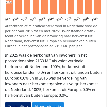
20%
20%
2019
2022
2017
2025
2020
2015
2023
2018
2021
2016
2024
Autochtoon of migratieachtergrond in Nederland voor de
periode van 2015 tot en met 2025: Bovenstaande grafiek
toont de verdeling van de bevolking naar herkomst uit
Nederland, herkomst uit Europa en herkomst van buiten
Europa in het postcodegebied 2153 MC per jaar.
In 2025 was de herkomst van inwoners in het
postcodegebied 2153 MC als volgt verdeeld:
herkomst uit Nederland: 100%, herkomst uit
Europese landen: 0,0% en herkomst uit landen buiten
Europa: 0,0% En in 2015 was de verdeling van
inwoners naar herkomstgebied als volgt: herkomst
uit Nederland: 100%, herkomst uit Europa: 0,0% en
herkomst van buiten Europa: 0,0%.
Toelichting
Meer migratie