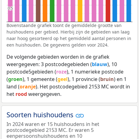
0,5
0,5
Bovenstaande grafiek toont de gemiddelde grootte van
huishoudens per gebied. Hierbij zijn de gebieden van laag
naar hoog gesorteerd op het gemiddeld aantal personen in
een huishouden. De gegevens gelden voor 2024.
De volgende gebieden worden in de grafiek
weergegeven: 3 postcodegebieden (
blauw
), 10
postcode5gebieden (
roze
), 1 numerieke postcode
(
groen
), 1 gemeente (
geel
), 1 provincie (
bruin
) en 1
land (
oranje
). Het postcodegebied 2153 MC wordt in
het
rood
weergegeven.
Soorten huishoudens
In 2024 waren er 15 huishoudens in het
postcodegebied 2153 MC. Er waren 5
eenpersoonshuishoudens en 10