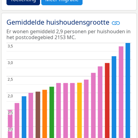
Gemiddelde huishoudensgrootte
Er wonen gemiddeld 2,9 personen per huishouden in
het postcodegebied 2153 MC.
3,5
3,5
3,0
3,0
2,5
2,5
2,0
2,0
1,5
1,5
1,0
1,0