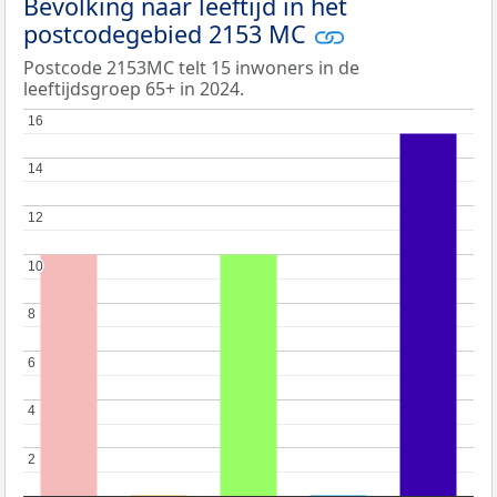
Bevolking naar leeftijd in het
postcodegebied 2153 MC
Postcode 2153MC telt 15 inwoners in de
leeftijdsgroep 65+ in 2024.
16
16
14
14
12
12
10
10
8
8
6
6
4
4
2
2