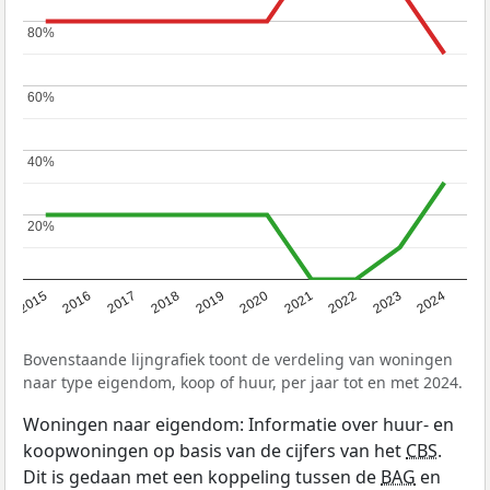
80%
80%
60%
60%
40%
40%
20%
20%
2015
2016
2017
2018
2019
2020
2021
2022
2023
2024
Bovenstaande lijngrafiek toont de verdeling van woningen
naar type eigendom, koop of huur, per jaar tot en met 2024.
Woningen naar eigendom: Informatie over huur- en
koopwoningen op basis van de cijfers van het
CBS
.
Dit is gedaan met een koppeling tussen de
BAG
en