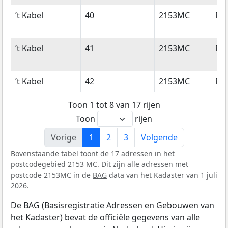
’t Kabel
40
2153MC
Ni
’t Kabel
41
2153MC
Ni
’t Kabel
42
2153MC
Ni
Toon 1 tot 8 van 17 rijen
Toon
rijen
Vorige
1
2
3
Volgende
Bovenstaande tabel toont de 17 adressen in het
postcodegebied 2153 MC. Dit zijn alle adressen met
postcode 2153MC in de
BAG
data van het Kadaster van 1 juli
2026.
De BAG (Basisregistratie Adressen en Gebouwen van
het Kadaster) bevat de officiële gegevens van alle