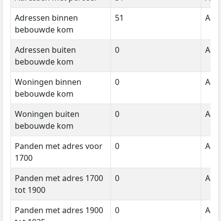
Adressen binnen
51
Aant
bebouwde kom
Adressen buiten
0
Aant
bebouwde kom
Woningen binnen
0
Aant
bebouwde kom
Woningen buiten
0
Aant
bebouwde kom
Panden met adres voor
0
Aant
1700
Panden met adres 1700
0
Aant
tot 1900
Panden met adres 1900
0
Aant