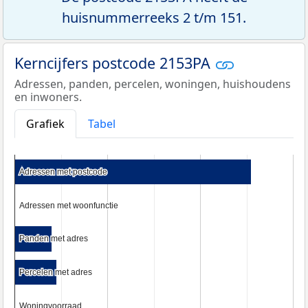
huisnummerreeks 2 t/m 151.
Kerncijfers postcode 2153PA
Adressen, panden, percelen, woningen, huishoudens
en inwoners.
Grafiek
Tabel
Adressen met postcode
Adressen met postcode
Adressen met woonfunctie
Adressen met woonfunctie
Panden met adres
Panden met adres
Percelen met adres
Percelen met adres
Woningvoorraad
Woningvoorraad