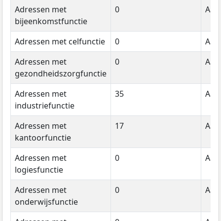
Adressen met
0
Aant
bijeenkomstfunctie
Adressen met celfunctie
0
Aant
Adressen met
0
Aant
gezondheidszorgfunctie
Adressen met
35
Aant
industriefunctie
Adressen met
17
Aant
kantoorfunctie
Adressen met
0
Aant
logiesfunctie
Adressen met
0
Aant
onderwijsfunctie