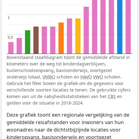
1
1
0,5
0,5
Bovenstaand staafdiagram toont de gemiddelde afstand in
kilometers over de weg tot kinderdagverblijven,
buitenschoolseopvang, basisonderwijs, voortgezet
onderwijs totaal,
VMBO
scholen en
HAVO
VWO
scholen.
Gebruik het filter boven de grafiek om de gegevens voor
verschillende soorten locaties te tonen. De gebruikte cijfers
komen van uit de nabijheidsstatistieken van het
CBS
en
gelden voor de situatie in 2018-2024.
Deze grafiek toont een regionale vergelijking van de
gemiddelde reisafstanden voor inwoners van hun
woonadres naar de dichtstbijzijnde locaties voor
kinderopvang, basisonderwijs en voortgezet