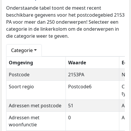
Onderstaande tabel toont de meest recent
beschikbare gegevens voor het postcodegebied 2153
PA voor meer dan 250 onderwerpen! Selecteer een
categorie in de linkerkolom om de onderwerpen in
die categorie weer te geven.
Categorie
Omgeving
Waarde
Een
Postcode
2153PA
Na
Soort regio
Postcode6
Cat
typ
Adressen met postcode
51
Aant
Adressen met
0
Aant
woonfunctie