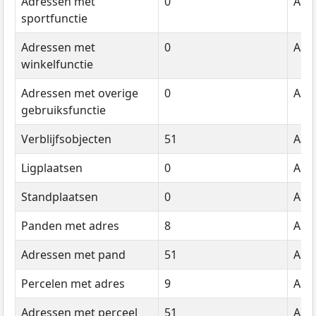
Adressen met
0
Aant
sportfunctie
Adressen met
0
Aant
winkelfunctie
Adressen met overige
0
Aant
gebruiksfunctie
Verblijfsobjecten
51
Aant
Ligplaatsen
0
Aant
Standplaatsen
0
Aant
Panden met adres
8
Aant
Adressen met pand
51
Aant
Percelen met adres
9
Aant
Adressen met perceel
51
Aant