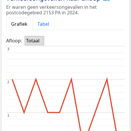
Er waren geen verkeersongevallen in het
postcodegebied 2153 PA in 2024.
Grafiek
Tabel
Afloop:
Totaal
3
3
2
2
1
1