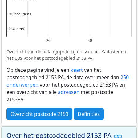
Huishoudens
Huishoudens
Inwoners
Inwoners
20
40
Overzicht van de belangrijkste cijfers van het Kadaster en
het
CBS
voor het postcodegebied 2153 PA.
Op deze pagina vind je een
kaart
van het
postcodegebied 2153 PA, de data over meer dan
250
onderwerpen
voor het postcodegebied 2153 PA en
een overzicht van alle
adressen
met postcode
2153PA.
Overzicht postcode 2153
Definities
Over het postcodegebied 2153 PA