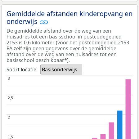
Gemiddelde afstanden kinderopvang en
onderwijs
De gemiddelde afstand over de weg van een
huisadres tot een basisschool in postcodegebied
2153 is 0,6 kilometer (voor het postcodegebied 2153
PA zelf zijn geen gegevens over de gemiddelde
afstand over de weg van een huisadres tot een
basisschool beschikbaar*).
Soort locatie:
Basisonderwijs
3
3
2,5
2,5
2
2
1,5
1,5