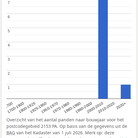
7
7
6
6
5
5
4
4
3
3
2
2
1
1
1950-1970
1990-2000
1900-1925
2020+
1970-1980
<1700
2000-2010
1925-1950
1980-1990
1700-1900
2010-2020
Overzicht van het aantal panden naar bouwjaar voor het
postcodegebied 2153 PA. Op basis van de gegevens uit de
BAG
van het Kadaster van 1 juli 2026. Merk op: deze