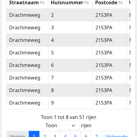
Straatnaam
Huisnummer
Postcode
Wo
Straatnaam
Huisnummer
Postcode
Wo
Drachmeweg
2
2153PA
Ni
Drachmeweg
3
2153PA
Ni
Drachmeweg
4
2153PA
Ni
Drachmeweg
5
2153PA
Ni
Drachmeweg
6
2153PA
Ni
Drachmeweg
7
2153PA
Ni
Drachmeweg
8
2153PA
Ni
Drachmeweg
9
2153PA
Ni
Toon 1 tot 8 van 51 rijen
Toon
rijen
Vorige
1
2
3
4
5
6
7
Volgende