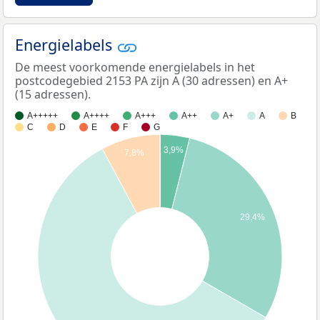
Energielabels
De meest voorkomende energielabels in het
postcodegebied 2153 PA zijn A (30 adressen) en A+
(15 adressen).
A+++++
A++++
A+++
A++
A+
A
B
C
D
E
F
G
3,9%
7,8%
29,4%