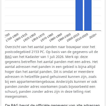
1950-1970
1990-2000
1900-1925
2020+
1970-1980
<1700
2000-2010
1925-1950
1980-1990
1700-1900
2010-2020
Overzicht van het aantal panden naar bouwjaar voor het
postcodegebied 2153 PC. Op basis van de gegevens uit de
BAG
van het Kadaster van 1 juli 2026. Merk op: deze
gegevens betreffen het aantal panden met een adres. Het
aantal adressen met panden in een gebied is bijna altijd
hoger dan het aantal panden. Dit is omdat er meerdere
adressen in hetzelfde pand gehuisvest kunnen zijn, zoals
bij een appartementengebouw. Anderzijds kunnen er ook
panden zonder adres voorkomen (zoals bijvoorbeeld een
schuur), panden zonder adres zijn in deze telling niet
meegenomen.
De
BAG
bevat de officiële gegevens van alle adressen