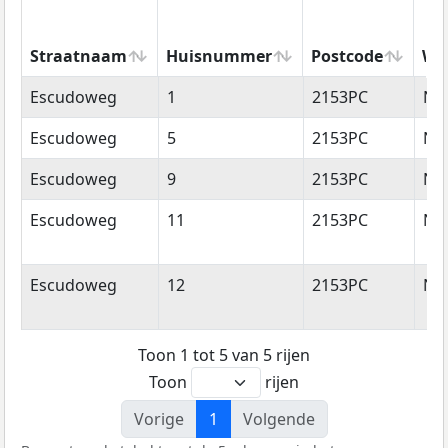
Straatnaam
Huisnummer
Postcode
Wo
Straatnaam
Huisnummer
Postcode
Wo
Escudoweg
1
2153PC
Ni
Escudoweg
5
2153PC
Ni
Escudoweg
9
2153PC
Ni
Escudoweg
11
2153PC
Ni
Escudoweg
12
2153PC
Ni
Toon 1 tot 5 van 5 rijen
Toon
rijen
Vorige
1
Volgende