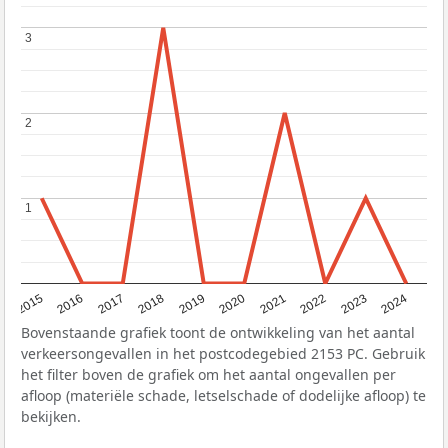
3
3
2
2
1
1
2015
2016
2017
2018
2019
2020
2021
2022
2023
2024
Bovenstaande grafiek toont de ontwikkeling van het aantal
verkeersongevallen in het postcodegebied 2153 PC. Gebruik
het filter boven de grafiek om het aantal ongevallen per
afloop (materiële schade, letselschade of dodelijke afloop) te
bekijken.