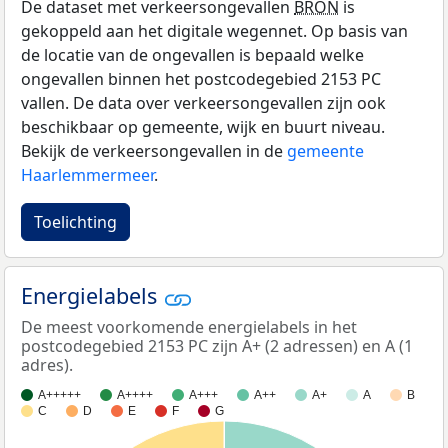
De dataset met verkeersongevallen
BRON
is
gekoppeld aan het digitale wegennet. Op basis van
de locatie van de ongevallen is bepaald welke
ongevallen binnen het postcodegebied 2153 PC
vallen. De data over verkeersongevallen zijn ook
beschikbaar op gemeente, wijk en buurt niveau.
Bekijk de verkeersongevallen in de
gemeente
Haarlemmermeer
.
Toelichting
Energielabels
De meest voorkomende energielabels in het
postcodegebied 2153 PC zijn A+ (2 adressen) en A (1
adres).
A+++++
A++++
A+++
A++
A+
A
B
C
D
E
F
G