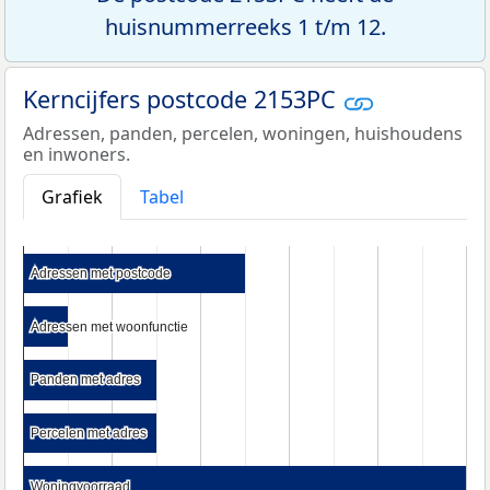
huisnummerreeks 1 t/m 12.
Kerncijfers postcode 2153PC
Adressen, panden, percelen, woningen, huishoudens
en inwoners.
Grafiek
Tabel
Adressen met postcode
Adressen met postcode
Adressen met woonfunctie
Adressen met woonfunctie
Panden met adres
Panden met adres
Percelen met adres
Percelen met adres
Woningvoorraad
Woningvoorraad