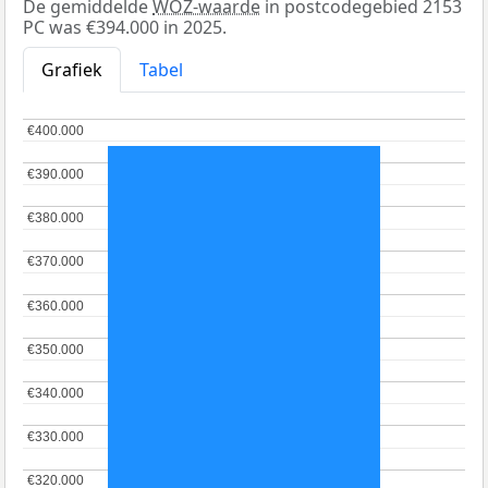
De gemiddelde
WOZ-waarde
in postcodegebied 2153
PC was €394.000 in 2025.
Grafiek
Tabel
€400.000
€400.000
€390.000
€390.000
€380.000
€380.000
€370.000
€370.000
€360.000
€360.000
€350.000
€350.000
€340.000
€340.000
€330.000
€330.000
€320.000
€320.000