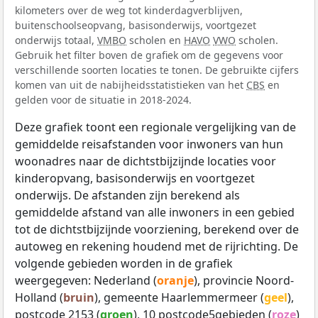
kilometers over de weg tot kinderdagverblijven,
buitenschoolseopvang, basisonderwijs, voortgezet
onderwijs totaal,
VMBO
scholen en
HAVO
VWO
scholen.
Gebruik het filter boven de grafiek om de gegevens voor
verschillende soorten locaties te tonen. De gebruikte cijfers
komen van uit de nabijheidsstatistieken van het
CBS
en
gelden voor de situatie in 2018-2024.
Deze grafiek toont een regionale vergelijking van de
gemiddelde reisafstanden voor inwoners van hun
woonadres naar de dichtstbijzijnde locaties voor
kinderopvang, basisonderwijs en voortgezet
onderwijs. De afstanden zijn berekend als
gemiddelde afstand van alle inwoners in een gebied
tot de dichtstbijzijnde voorziening, berekend over de
autoweg en rekening houdend met de rijrichting. De
volgende gebieden worden in de grafiek
weergegeven: Nederland (
oranje
), provincie Noord-
Holland (
bruin
), gemeente Haarlemmermeer (
geel
),
postcode 2153 (
groen
), 10 postcode5gebieden (
roze
)