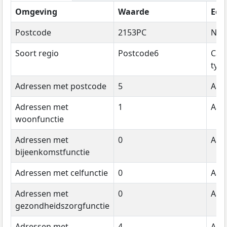
Omgeving
Waarde
Een
Postcode
2153PC
Na
Soort regio
Postcode6
Cat
typ
Adressen met postcode
5
Aant
Adressen met
1
Aant
woonfunctie
Adressen met
0
Aant
bijeenkomstfunctie
Adressen met celfunctie
0
Aant
Adressen met
0
Aant
gezondheidszorgfunctie
Adressen met
4
Aant