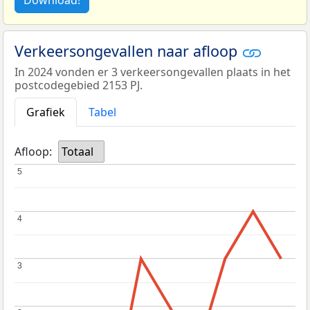
Verkeersongevallen naar afloop
In 2024 vonden er 3 verkeersongevallen plaats in het
postcodegebied 2153 PJ.
Grafiek
Tabel
Afloop:
Totaal
5
5
4
4
3
3