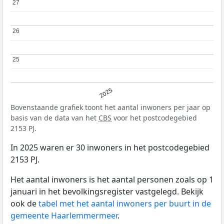
27
27
26
26
25
25
2025
Bovenstaande grafiek toont het aantal inwoners per jaar op
basis van de data van het
CBS
voor het postcodegebied
2153 PJ.
In 2025 waren er 30 inwoners in het postcodegebied
2153 PJ.
Het aantal inwoners is het aantal personen zoals op 1
januari in het bevolkingsregister vastgelegd. Bekijk
ook de
tabel met het aantal inwoners per buurt in de
gemeente Haarlemmermeer
.