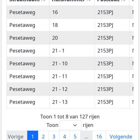
Straatnaam
Huisnummer
Postcode
Wo
Pesetaweg
16
2153PJ
Ni
Pesetaweg
18
2153PJ
Ni
Pesetaweg
20
2153PJ
Ni
Pesetaweg
21 - 1
2153PJ
Ni
Pesetaweg
21 - 10
2153PJ
Ni
Pesetaweg
21 - 11
2153PJ
Ni
Pesetaweg
21 - 12
2153PJ
Ni
Pesetaweg
21 - 13
2153PJ
Ni
Toon 1 tot 8 van 127 rijen
Toon
rijen
Vorige
1
2
3
4
5
…
16
Volgende