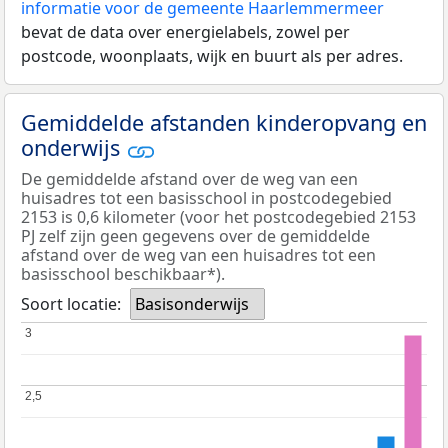
informatie voor de gemeente Haarlemmermeer
bevat de data over energielabels, zowel per
postcode, woonplaats, wijk en buurt als per adres.
Gemiddelde afstanden kinderopvang en
onderwijs
De gemiddelde afstand over de weg van een
huisadres tot een basisschool in postcodegebied
2153 is 0,6 kilometer (voor het postcodegebied 2153
PJ zelf zijn geen gegevens over de gemiddelde
afstand over de weg van een huisadres tot een
basisschool beschikbaar*).
Soort locatie:
Basisonderwijs
3
3
2,5
2,5