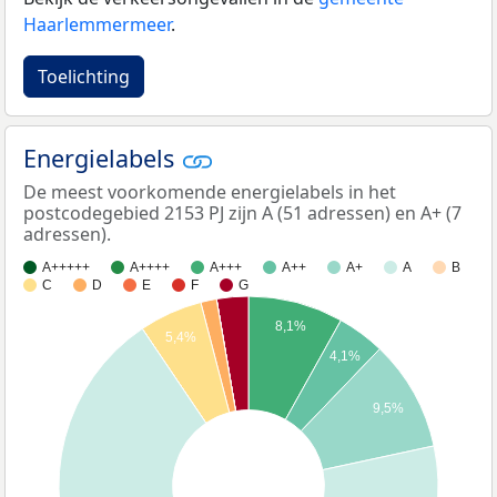
Haarlemmermeer
.
Toelichting
Energielabels
De meest voorkomende energielabels in het
postcodegebied 2153 PJ zijn A (51 adressen) en A+ (7
adressen).
A+++++
A++++
A+++
A++
A+
A
B
C
D
E
F
G
8,1%
5,4%
4,1%
9,5%