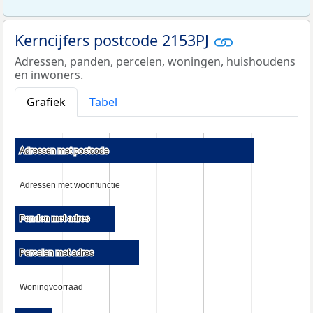
Kerncijfers postcode 2153PJ
Adressen, panden, percelen, woningen, huishoudens
en inwoners.
Grafiek
Tabel
Adressen met postcode
Adressen met postcode
Adressen met woonfunctie
Adressen met woonfunctie
Panden met adres
Panden met adres
Percelen met adres
Percelen met adres
Woningvoorraad
Woningvoorraad