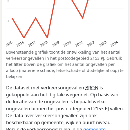
2
2
1
1
2015
2016
2017
2018
2019
2020
2021
2022
2023
2024
Bovenstaande grafiek toont de ontwikkeling van het aantal
verkeersongevallen in het postcodegebied 2153 PJ. Gebruik
het filter boven de grafiek om het aantal ongevallen per
afloop (materiële schade, letselschade of dodelijke afloop) te
bekijken.
De dataset met verkeersongevallen
BRON
is
gekoppeld aan het digitale wegennet. Op basis van
de locatie van de ongevallen is bepaald welke
ongevallen binnen het postcodegebied 2153 PJ vallen.
De data over verkeersongevallen zijn ook
beschikbaar op gemeente, wijk en buurt niveau.
Bekijk de verkeersongevallen in de
gemeente