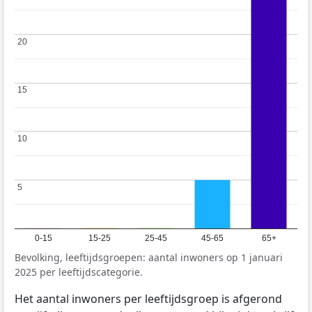
20
20
15
15
10
10
5
5
0-15
15-25
25-45
45-65
65+
Bevolking, leeftijdsgroepen: aantal inwoners op 1 januari
2025 per leeftijdscategorie.
Het aantal inwoners per leeftijdsgroep is afgerond