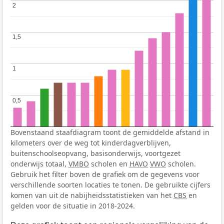
2
2
1,5
1,5
1
1
0,5
0,5
Bovenstaand staafdiagram toont de gemiddelde afstand in
kilometers over de weg tot kinderdagverblijven,
buitenschoolseopvang, basisonderwijs, voortgezet
onderwijs totaal,
VMBO
scholen en
HAVO
VWO
scholen.
Gebruik het filter boven de grafiek om de gegevens voor
verschillende soorten locaties te tonen. De gebruikte cijfers
komen van uit de nabijheidsstatistieken van het
CBS
en
gelden voor de situatie in 2018-2024.