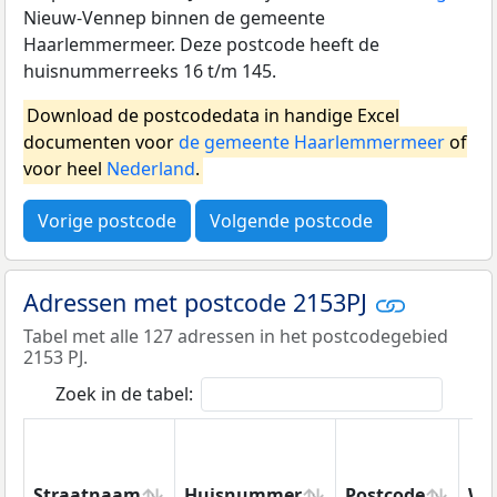
Nieuw-Vennep binnen de gemeente
Haarlemmermeer. Deze postcode heeft de
huisnummerreeks 16 t/m 145.
Download de postcodedata in handige Excel
documenten voor
de gemeente Haarlemmermeer
of
voor heel
Nederland
.
Vorige postcode
Volgende postcode
Adressen met postcode 2153PJ
Tabel met alle 127 adressen in het postcodegebied
2153 PJ.
Zoek in de tabel:
Straatnaam
Huisnummer
Postcode
Wo