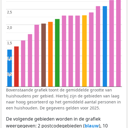
2,5
2,5
2,0
2,0
1,5
1,5
1,0
1,0
0,5
0,5
Bovenstaande grafiek toont de gemiddelde grootte van
huishoudens per gebied. Hierbij zijn de gebieden van laag
naar hoog gesorteerd op het gemiddeld aantal personen in
een huishouden. De gegevens gelden voor 2025.
De volgende gebieden worden in de grafiek
weergegeven: 2 postcodegebieden (
blauw
), 10