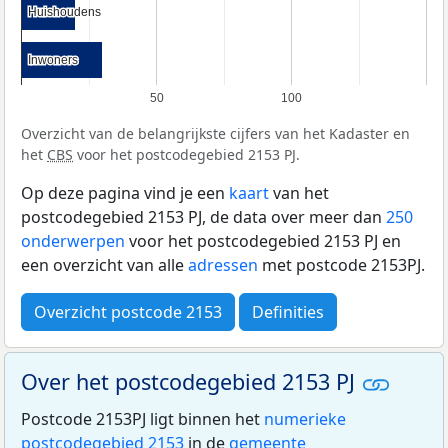
Huishoudens
Huishoudens
Inwoners
Inwoners
50
100
Overzicht van de belangrijkste cijfers van het Kadaster en
het
CBS
voor het postcodegebied 2153 PJ.
Op deze pagina vind je een
kaart
van het
postcodegebied 2153 PJ, de data over meer dan
250
onderwerpen
voor het postcodegebied 2153 PJ en
een overzicht van alle
adressen
met postcode 2153PJ.
Overzicht postcode 2153
Definities
Over het postcodegebied 2153 PJ
Postcode 2153PJ ligt binnen het
numerieke
postcodegebied 2153
in de
gemeente