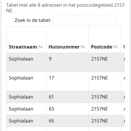
Tabel met alle 8 adressen in het postcodegebied 2157
NE.
Zoek in de tabel:
Straatnaam
Huisnummer
Postcode
Wo
Straatnaam
Huisnummer
Postcode
Wo
Sophialaan
9
2157NE
Ab
Sophialaan
17
2157NE
Ab
Sophialaan
61
2157NE
Ab
Sophialaan
63
2157NE
Ab
Sophialaan
65
2157NE
Ab