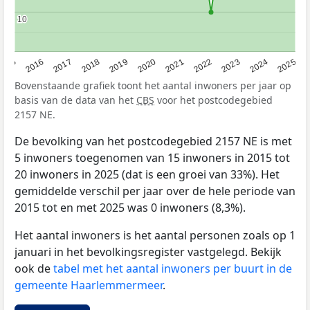
10
10
2015
2016
2017
2018
2019
2020
2021
2022
2023
2024
2025
Bovenstaande grafiek toont het aantal inwoners per jaar op
basis van de data van het
CBS
voor het postcodegebied
2157 NE.
De bevolking van het postcodegebied 2157 NE is met
5 inwoners toegenomen van 15 inwoners in 2015 tot
20 inwoners in 2025 (dat is een groei van 33%). Het
gemiddelde verschil per jaar over de hele periode van
2015 tot en met 2025 was 0 inwoners (8,3%).
Het aantal inwoners is het aantal personen zoals op 1
januari in het bevolkingsregister vastgelegd. Bekijk
ook de
tabel met het aantal inwoners per buurt in de
gemeente Haarlemmermeer
.