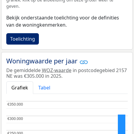
geven.
Bekijk onderstaande toelichting voor de definities
van de woningkenmerken.
Toelichting
Woningwaarde per jaar
De gemiddelde
WOZ-waarde
in postcodegebied 2157
NE was €305.000 in 2025.
Grafiek
Tabel
€350.000
€350.000
€300.000
€300.000
€250.000
€250.000