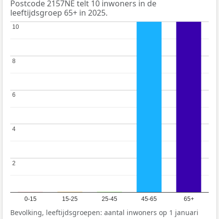
Postcode 2157NE telt 10 inwoners in de
leeftijdsgroep 65+ in 2025.
10
10
8
8
6
6
4
4
2
2
0-15
15-25
25-45
45-65
65+
Bevolking, leeftijdsgroepen: aantal inwoners op 1 januari