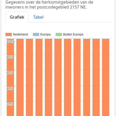
Gegevens over de herkomstgebieden van de
inwoners in het postcodegebied 2157 NE.
Grafiek
Tabel
Nederland
Europa
Buiten Europa
100%
100%
80%
80%
60%
60%
40%
40%
20%
20%