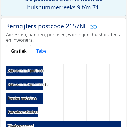
huisnummerreeks 9 t/m 71.
Kerncijfers postcode 2157NE
Adressen, panden, percelen, woningen, huishoudens
en inwoners.
Grafiek
Tabel
Adressen met postcode
Adressen met postcode
Adressen met woonfunctie
Adressen met woonfunctie
Panden met adres
Panden met adres
Percelen met adres
Percelen met adres
Woningvoorraad
Woningvoorraad