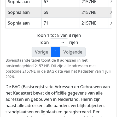
Sophialaan
67
2157NE
Ab
Sophialaan
69
2157NE
Ab
Sophialaan
71
2157NE
Ab
Toon 1 tot 8 van 8 rijen
Toon
rijen
Vorige
1
Volgende
Bovenstaande tabel toont de 8 adressen in het
postcodegebied 2157 NE. Dit zijn alle adressen met
postcode 2157NE in de
BAG
data van het Kadaster van 1 juli
2026.
De BAG (Basisregistratie Adressen en Gebouwen van
het Kadaster) bevat de officiële gegevens van alle
adressen en gebouwen in Nederland. Hierin zijn,
naast alle adressen, alle panden, verblijfsobjecten,
standplaatsen en ligplaatsen geregistreerd. Per