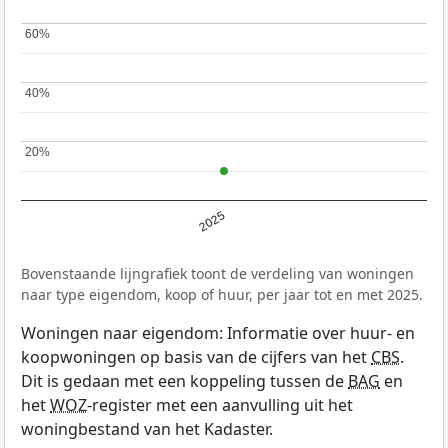
60%
60%
40%
40%
20%
20%
2025
Bovenstaande lijngrafiek toont de verdeling van woningen
naar type eigendom, koop of huur, per jaar tot en met 2025.
Woningen naar eigendom: Informatie over huur- en
koopwoningen op basis van de cijfers van het
CBS
.
Dit is gedaan met een koppeling tussen de
BAG
en
het
WOZ
-register met een aanvulling uit het
woningbestand van het Kadaster.