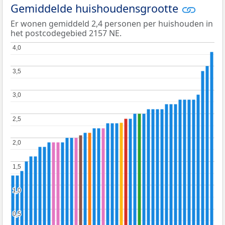
Gemiddelde huishoudensgrootte
Er wonen gemiddeld 2,4 personen per huishouden in
het postcodegebied 2157 NE.
4,0
4,0
3,5
3,5
3,0
3,0
2,5
2,5
2,0
2,0
1,5
1,5
1,0
1,0
0,5
0,5