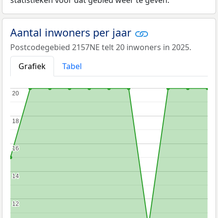
Aantal inwoners per jaar
Postcodegebied 2157NE telt 20 inwoners in 2025.
Grafiek
Tabel
20
20
18
18
16
16
14
14
12
12