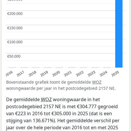
€200.000
€200.000
€150.000
€150.000
€100.000
€100.000
€50.000
€50.000
2016
2017
2018
2019
2020
2021
2022
2023
2024
2025
Bovenstaande grafiek toont de gemiddelde
WOZ
woningwaarde per jaar in het postcodegebied 2157 NE.
De gemiddelde
WOZ
woningwaarde in het
postcodegebied 2157 NE is met €304.777 gegroeid
van €223 in 2016 tot €305.000 in 2025 (dat is een
stijging van 136.671%). Het gemiddelde verschil per
jaar over de hele periode van 2016 tot en met 2025