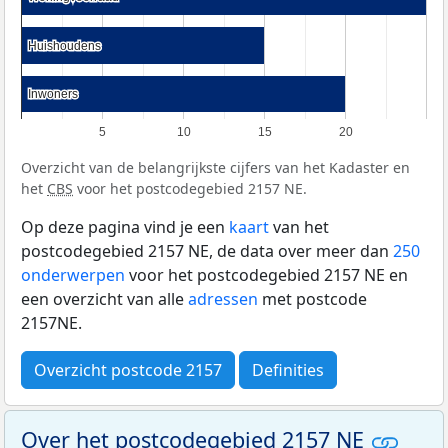
Huishoudens
Huishoudens
Inwoners
Inwoners
5
10
15
20
Overzicht van de belangrijkste cijfers van het Kadaster en
het
CBS
voor het postcodegebied 2157 NE.
Op deze pagina vind je een
kaart
van het
postcodegebied 2157 NE, de data over meer dan
250
onderwerpen
voor het postcodegebied 2157 NE en
een overzicht van alle
adressen
met postcode
2157NE.
Overzicht postcode 2157
Definities
Over het postcodegebied 2157 NE