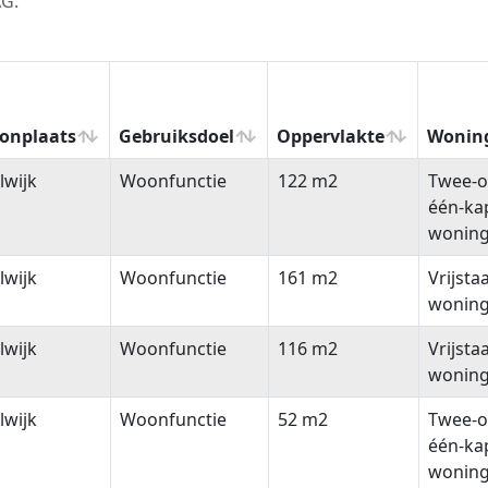
AG.
onplaats
Gebruiksdoel
Oppervlakte
Wonin
onplaats
Gebruiksdoel
Oppervlakte
Wonin
lwijk
Woonfunctie
122 m2
Twee-o
één-ka
wonin
lwijk
Woonfunctie
161 m2
Vrijsta
wonin
lwijk
Woonfunctie
116 m2
Vrijsta
wonin
lwijk
Woonfunctie
52 m2
Twee-o
één-ka
wonin