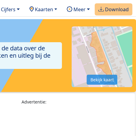
Cijfers
Kaarten
Meer
Download
 de data over de
n en uitleg bij de
Bekijk kaart
Advertentie: