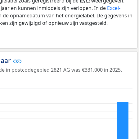
gielabel zoals geregistreerd bij de
RVO
weergegeven.
0 jaar en kunnen inmiddels zijn verlopen. In de
Excel-
en de opnamedatum van het energielabel. De gegevens in
n zijn gewijzigd of opnieuw zijn vastgesteld.
jaar
de
in postcodegebied 2821 AG was €331.000 in 2025.