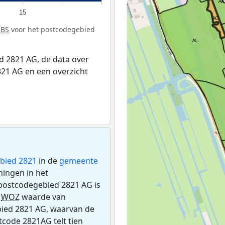
15
CBS
voor het postcodegebied
 2821 AG, de data over
21 AG en een overzicht
bied 2821
in de
gemeente
ningen in het
postcodegebied 2821 AG is
e
WOZ
waarde van
bied 2821 AG, waarvan de
tcode 2821AG telt tien