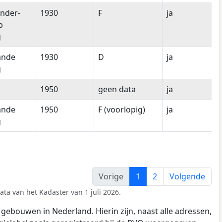
nder-
1930
F
ja
p
g
ande
1930
D
ja
g
1950
geen data
ja
ande
1950
F (voorlopig)
ja
g
Vorige
1
2
Volgende
ata van het Kadaster van 1 juli 2026.
gebouwen in Nederland. Hierin zijn, naast alle adressen,