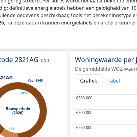
tsen geregistreerd. Per adres wordt het laatst bekende ener
ldig; definitieve energielabels hebben een geldigheid van 1
ullende gegevens beschikbaar, zoals het berekeningstype 
026, na deze datum kunnen energielabels en andere kenmerke
tcode 2821AG
Woningwaarde per 
De gemiddelde
WOZ-waar
Grafiek
Tabel
€350.000
€350.000
€300.000
€300.000
€250.000
€250.000