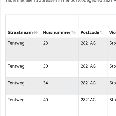
Tabel met alle 13 adressen in het postcodegebied 2821 
Straatnaam
Huisnummer
Postcode
Wo
Straatnaam
Huisnummer
Postcode
Wo
Tentweg
28
2821AG
Sto
Tentweg
30
2821AG
Sto
Tentweg
34
2821AG
Sto
Tentweg
40
2821AG
Sto