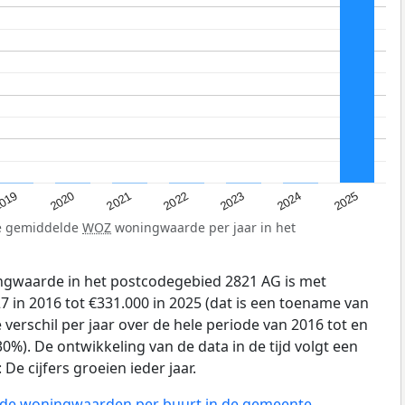
019
2024
2021
2023
2020
2025
2022
de gemiddelde
WOZ
woningwaarde per jaar in het
gwaarde in het postcodegebied 2821 AG is met
 in 2016 tot €331.000 in 2025 (dat is een toename van
verschil per jaar over de hele periode van 2016 tot en
0%). De ontwikkeling van de data in de tijd volgt een
e cijfers groeien ieder jaar.
n de woningwaarden per buurt in de gemeente