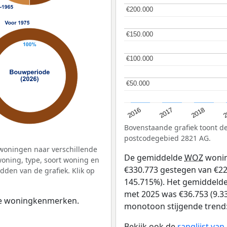
€200.000
€200.000
€150.000
€150.000
€100.000
€100.000
€50.000
€50.000
2
2016
2018
2017
Bovenstaande grafiek toont 
postcodegebied 2821 AG.
woningen naar verschillende
De gemiddelde
WOZ
wonin
ning, type, soort woning en
€330.773 gestegen van €227
dden van de grafiek. Klik op
145.715%). Het gemiddelde 
met 2025 was €36.753 (9.33
 de woningkenmerken.
monotoon stijgende trend: D
Bekijk ook de
ranglijst va