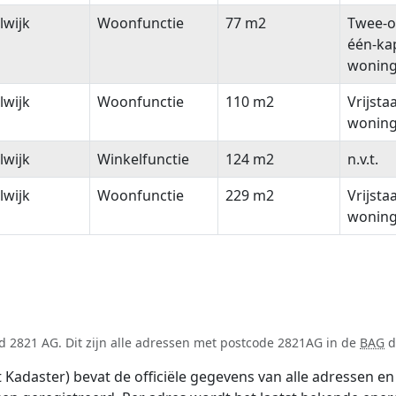
lwijk
Woonfunctie
77 m2
Twee-o
één-ka
wonin
lwijk
Woonfunctie
110 m2
Vrijsta
wonin
lwijk
Winkelfunctie
124 m2
n.v.t.
lwijk
Woonfunctie
229 m2
Vrijsta
wonin
d 2821 AG. Dit zijn alle adressen met postcode 2821AG in de
BAG
d
adaster) bevat de officiële gegevens van alle adressen en 