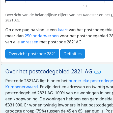
10
Overzicht van de belangrijkste cijfers van het Kadaster en het
2821 AG.
Op deze pagina vind je een
kaart
van het postcodegebied
meer dan
250 onderwerpen
voor het postcodegebied 28
van alle
adressen
met postcode 2821AG.
Overzicht postcode 2821
Definities
Over het postcodegebied 2821 AG
Postcode 2821AG ligt binnen het
numerieke postcodege
Krimpenerwaard
. Er zijn dertien adressen en twintig wo
postcodegebied 2821 AG. 100% van de woningen in het 
een koopwoning. De woningen hebben een gemiddeld
€331.000. Er wonen twintig inwoners in het postcodege
grootste groep (75%) tussen de 45 en 65 jaar oud is. Pos