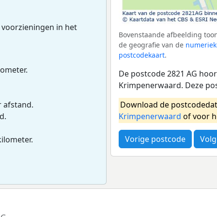
 voorzieningen in het
Bovenstaande afbeelding toon
de geografie van de
numeriek
postcodekaart
.
lometer.
De postcode 2821 AG hoort
Krimpenerwaard. Deze pos
Download de postcodedat
r afstand.
Krimpenerwaard
of voor 
d.
Vorige postcode
Volg
kilometer.