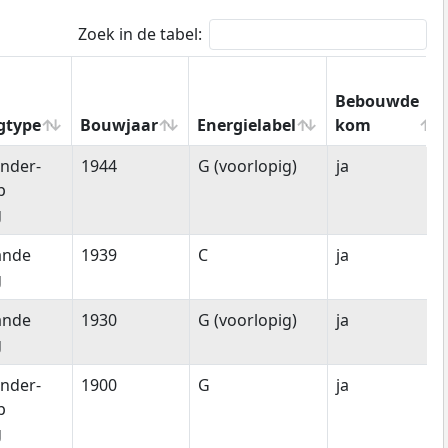
Zoek in de tabel:
Bebouwde
gtype
Bouwjaar
Energielabel
kom
gtype
Bouwjaar
Energielabel
Bebouwde
nder-
1944
G (voorlopig)
ja
kom
p
g
ande
1939
C
ja
g
ande
1930
G (voorlopig)
ja
g
nder-
1900
G
ja
p
g