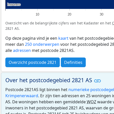
Inwoners
Inwoners
10
20
30
Overzicht van de belangrijkste cijfers van het Kadaster en het
2821 AS.
Op deze pagina vind je een
kaart
van het postcodegebied
meer dan
250 onderwerpen
voor het postcodegebied 28
alle
adressen
met postcode 2821AS.
Overzicht postcode 2821
Definities
Over het postcodegebied 2821 AS
Postcode 2821AS ligt binnen het
numerieke postcodege
Krimpenerwaard
. Er zijn tien adressen en 25 woningen
AS. De woningen hebben een gemiddelde
WOZ
waarde v
inwoners in het postcodegebied 2821 AS, waarvan de gro
of ouder is. Postcode 2821AS telt 25 huishoudens van g