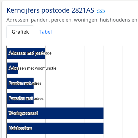
Kerncijfers postcode 2821AS
Adressen, panden, percelen, woningen, huishoudens en
Grafiek
Tabel
Adressen met postcode
Adressen met postcode
Adressen met woonfunctie
Adressen met woonfunctie
Panden met adres
Panden met adres
Percelen met adres
Percelen met adres
Woningvoorraad
Woningvoorraad
Huishoudens
Huishoudens