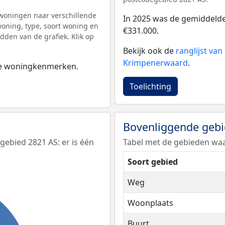
woningen naar verschillende
In 2025 was de gemiddeld
ning, type, soort woning en
€331.000.
dden van de grafiek. Klik op
Bekijk ook de
ranglijst va
Krimpenerwaard
.
 de woningkenmerken.
Toelichting
Bovenliggende geb
ebied 2821 AS: er is één
Tabel met de gebieden waa
Soort gebied
Weg
Woonplaats
Buurt