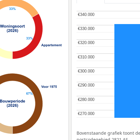
€340.000
€340.000
€330.000
€330.000
€320.000
€320.000
€310.000
€310.000
€300.000
€300.000
€290.000
€290.000
€280.000
€280.000
€270.000
€270.000
Bovenstaande grafiek toont 
postcodegebied 2821 AS.