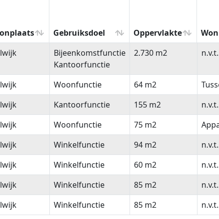
onplaats
Gebruiksdoel
Oppervlakte
Won
onplaats
Gebruiksdoel
Oppervlakte
Won
lwijk
Bijeenkomstfunctie
2.730 m2
n.v.t.
Kantoorfunctie
lwijk
Woonfunctie
64 m2
Tus
lwijk
Kantoorfunctie
155 m2
n.v.t.
lwijk
Woonfunctie
75 m2
App
lwijk
Winkelfunctie
94 m2
n.v.t.
lwijk
Winkelfunctie
60 m2
n.v.t.
lwijk
Winkelfunctie
85 m2
n.v.t.
lwijk
Winkelfunctie
85 m2
n.v.t.