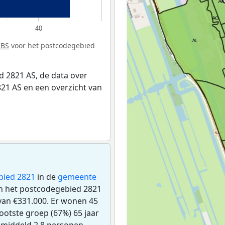
40
CBS
voor het postcodegebied
 2821 AS, de data over
21 AS en een overzicht van
bied 2821
in de
gemeente
 in het postcodegebied 2821
an €331.000. Er wonen 45
otste groep (67%) 65 jaar
emiddeld 2,8 personen.