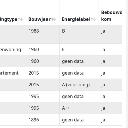
Bebouwde
ingtype
Bouwjaar
Energielabel
kom
ingtype
Bouwjaar
Energielabel
Bebouwde
1988
B
ja
kom
senwoning
1960
E
ja
1960
geen data
ja
artement
2015
geen data
ja
2015
A (voorlopig)
ja
1995
geen data
ja
1995
A++
ja
1896
geen data
ja