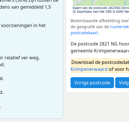
udens van gemiddeld 1,5
Bovenstaande afbeelding toon
 voorzieningen in het
de geografie van de
numeriek
postcodekaart
.
De postcode 2821 NG hoort
gemeente Krimpenerwaard.
.
r relatief ver weg.
Download de postcodedat
nd.
Krimpenerwaard
of voor 
d.
Vorige postcode
Volg
d.
.