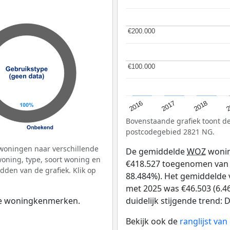
€200.000
€200.000
€100.000
€100.000
2
2016
2018
2017
Bovenstaande grafiek toont 
postcodegebied 2821 NG.
woningen naar verschillende
De gemiddelde
WOZ
wonin
ning, type, soort woning en
€418.527 toegenomen van €4
dden van de grafiek. Klik op
88.484%). Het gemiddelde v
met 2025 was €46.503 (6.46
duidelijk stijgende trend: D
 de woningkenmerken.
Bekijk ook de
ranglijst va