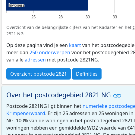
Inwoners
Inwoners
25
28
30
33
Overzicht van de belangrijkste cijfers van het Kadaster en het
2821 NG.
Op deze pagina vind je een
kaart
van het postcodegebied
meer dan
250 onderwerpen
voor het postcodegebied 28
van alle
adressen
met postcode 2821NG.
Overzicht postcode 2821
Definities
Over het postcodegebied 2821 NG
Postcode 2821NG ligt binnen het
numerieke postcodege
Krimpenerwaard
. Er zijn 25 adressen en 25 woningen i
NG. 100% van de woningen in het postcodegebied 2821
woningen hebben een gemiddelde
WOZ
waarde van €41
inwoners in het postcodegebied 2821 NG. De meeste inw