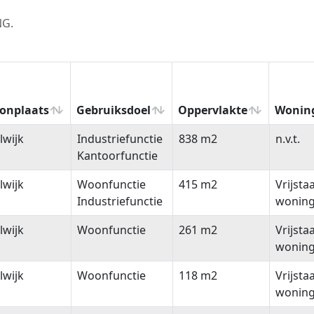
NG.
onplaats
Gebruiksdoel
Oppervlakte
Wonin
onplaats
Gebruiksdoel
Oppervlakte
Wonin
lwijk
Industriefunctie
838 m2
n.v.t.
Kantoorfunctie
lwijk
Woonfunctie
415 m2
Vrijsta
Industriefunctie
wonin
lwijk
Woonfunctie
261 m2
Vrijsta
wonin
lwijk
Woonfunctie
118 m2
Vrijsta
wonin