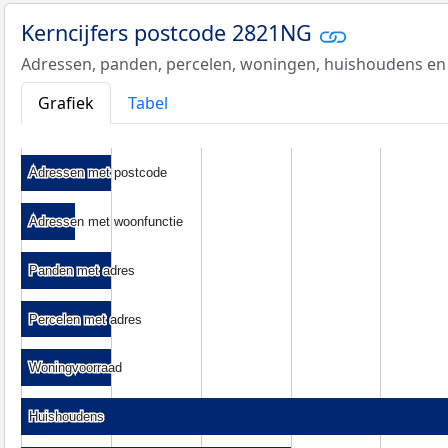
Kerncijfers postcode 2821NG
Adressen, panden, percelen, woningen, huishoudens en
Grafiek
Tabel
Adressen met postcode
Adressen met postcode
Adressen met woonfunctie
Adressen met woonfunctie
Panden met adres
Panden met adres
Percelen met adres
Percelen met adres
Woningvoorraad
Woningvoorraad
Huishoudens
Huishoudens