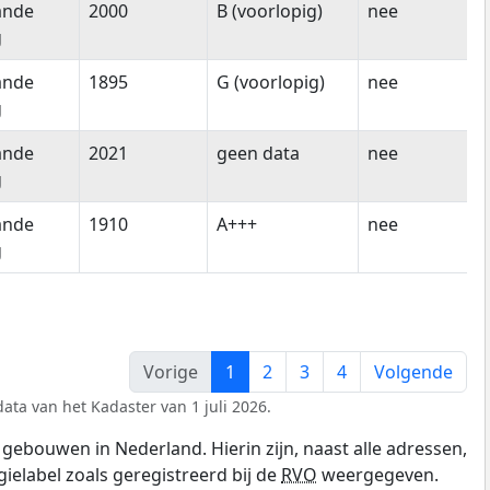
ande
2000
B (voorlopig)
nee
g
ande
1895
G (voorlopig)
nee
g
ande
2021
geen data
nee
g
ande
1910
A+++
nee
g
Vorige
1
2
3
4
Volgende
ata van het Kadaster van 1 juli 2026.
gebouwen in Nederland. Hierin zijn, naast alle adressen,
gielabel zoals geregistreerd bij de
RVO
weergegeven.