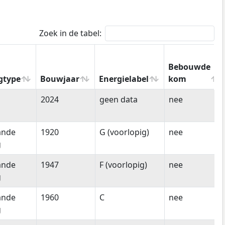
Zoek in de tabel:
Bebouwde
gtype
Bouwjaar
Energielabel
kom
gtype
Bouwjaar
Energielabel
Bebouwde
2024
geen data
nee
kom
ande
1920
G (voorlopig)
nee
g
ande
1947
F (voorlopig)
nee
g
ande
1960
C
nee
g