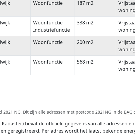
lwijk
Woonfunctie
187 m2
Vrijsta
wonin
lwijk
Woonfunctie
338 m2
Vrijsta
Industriefunctie
wonin
lwijk
Woonfunctie
200 m2
Vrijsta
wonin
lwijk
Woonfunctie
568 m2
Vrijsta
wonin
d 2821 NG. Dit zijn alle adressen met postcode 2821NG in de
BAG
d
adaster) bevat de officiële gegevens van alle adressen en 
tsen geregistreerd. Per adres wordt het laatst bekende ener