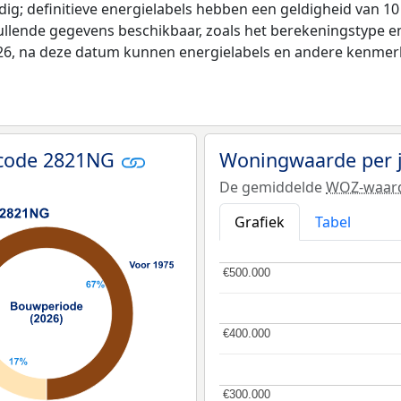
ldig; definitieve energielabels hebben een geldigheid van 1
ullende gegevens beschikbaar, zoals het berekeningstype 
026, na deze datum kunnen energielabels en andere kenmerke
tcode 2821NG
Woningwaarde per 
De gemiddelde
WOZ-waar
Grafiek
Tabel
€500.000
€500.000
€400.000
€400.000
€300.000
€300.000