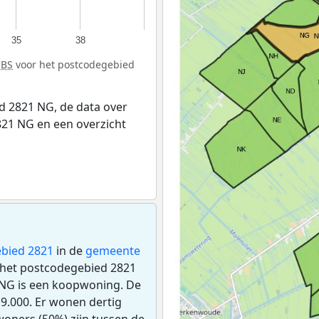
35
38
CBS
voor het postcodegebied
 2821 NG, de data over
21 NG en een overzicht
bied 2821
in de
gemeente
n het postcodegebied 2821
 NG is een koopwoning. De
9.000. Er wonen dertig
oners (50%) zijn tussen de