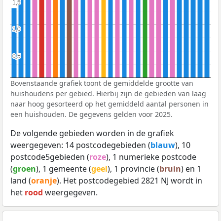
1,5
1,5
1,0
1,0
0,5
0,5
Bovenstaande grafiek toont de gemiddelde grootte van
huishoudens per gebied. Hierbij zijn de gebieden van laag
naar hoog gesorteerd op het gemiddeld aantal personen in
een huishouden. De gegevens gelden voor 2025.
De volgende gebieden worden in de grafiek
weergegeven: 14 postcodegebieden (
blauw
), 10
postcode5gebieden (
roze
), 1 numerieke postcode
(
groen
), 1 gemeente (
geel
), 1 provincie (
bruin
) en 1
land (
oranje
). Het postcodegebied 2821 NJ wordt in
het
rood
weergegeven.