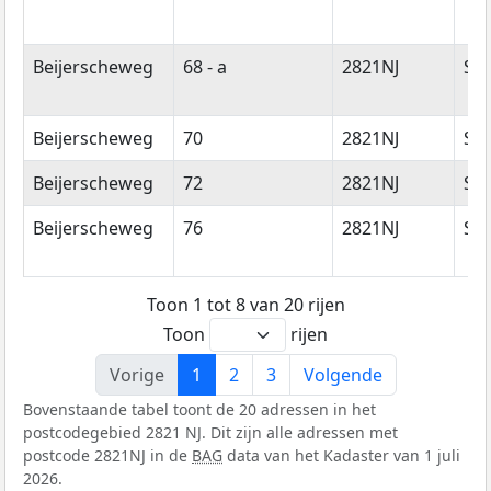
Beijerscheweg
68 - a
2821NJ
Sto
Beijerscheweg
70
2821NJ
Sto
Beijerscheweg
72
2821NJ
Sto
Beijerscheweg
76
2821NJ
Sto
Toon 1 tot 8 van 20 rijen
Toon
rijen
Vorige
1
2
3
Volgende
Bovenstaande tabel toont de 20 adressen in het
postcodegebied 2821 NJ. Dit zijn alle adressen met
postcode 2821NJ in de
BAG
data van het Kadaster van 1 juli
2026.