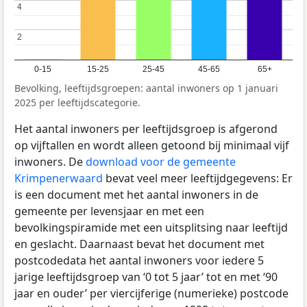
4
4
2
2
0-15
15-25
25-45
45-65
65+
Bevolking, leeftijdsgroepen: aantal inwoners op 1 januari
2025 per leeftijdscategorie.
Het aantal inwoners per leeftijdsgroep is afgerond
op vijftallen en wordt alleen getoond bij minimaal vijf
inwoners. De
download voor de gemeente
Krimpenerwaard
bevat veel meer leeftijdgegevens: Er
is een document met het aantal inwoners in de
gemeente per levensjaar en met een
bevolkingspiramide met een uitsplitsing naar leeftijd
en geslacht. Daarnaast bevat het document met
postcodedata het aantal inwoners voor iedere 5
jarige leeftijdsgroep van ‘0 tot 5 jaar’ tot en met ‘90
jaar en ouder’ per viercijferige (numerieke) postcode