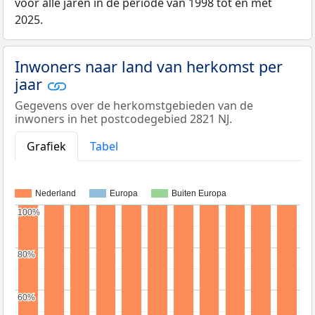
voor alle jaren in de periode van 1998 tot en met
2025.
Inwoners naar land van herkomst per
jaar
Gegevens over de herkomstgebieden van de
inwoners in het postcodegebied 2821 NJ.
Grafiek
Tabel
Nederland
Europa
Buiten Europa
100%
100%
80%
80%
60%
60%