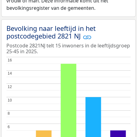
vrouw of man. Deze informatie komt uit het
bevolkingsregister van de gemeenten.
Bevolking naar leeftijd in het
postcodegebied 2821 NJ
Postcode 2821NJ telt 15 inwoners in de leeftijdsgroep
25-45 in 2025.
16
16
14
14
12
12
10
10
8
8
6
6