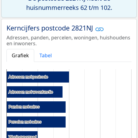
huisnummerreeks 62 t/m 102.
Kerncijfers postcode 2821NJ
Adressen, panden, percelen, woningen, huishoudens
en inwoners.
Grafiek
Tabel
Adressen met postcode
Adressen met postcode
Adressen met woonfunctie
Adressen met woonfunctie
Panden met adres
Panden met adres
Percelen met adres
Percelen met adres
Woningvoorraad
Woningvoorraad