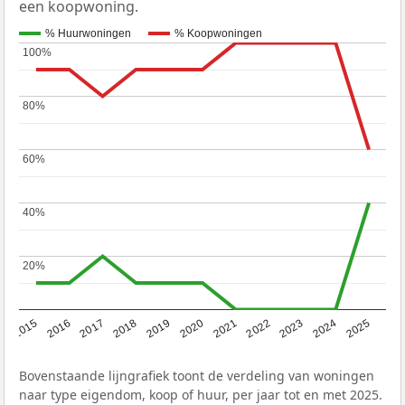
een koopwoning.
% Huurwoningen
% Koopwoningen
100%
100%
80%
80%
60%
60%
40%
40%
20%
20%
2019
2022
2025
2017
2020
2023
2015
2018
2021
2024
2016
Bovenstaande lijngrafiek toont de verdeling van woningen
naar type eigendom, koop of huur, per jaar tot en met 2025.