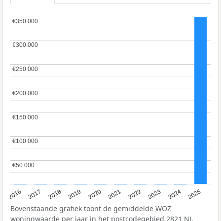
€350.000
€350.000
€300.000
€300.000
€250.000
€250.000
€200.000
€200.000
€150.000
€150.000
€100.000
€100.000
€50.000
€50.000
2016
2017
2018
2019
2020
2021
2022
2023
2024
2025
Bovenstaande grafiek toont de gemiddelde
WOZ
woningwaarde per jaar in het postcodegebied 2821 NJ.