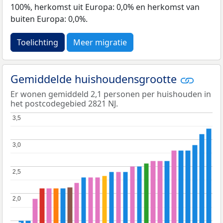
100%, herkomst uit Europa: 0,0% en herkomst van
buiten Europa: 0,0%.
Toelichting
Meer migratie
Gemiddelde huishoudensgrootte
Er wonen gemiddeld 2,1 personen per huishouden in
het postcodegebied 2821 NJ.
3,5
3,5
3,0
3,0
2,5
2,5
2,0
2,0