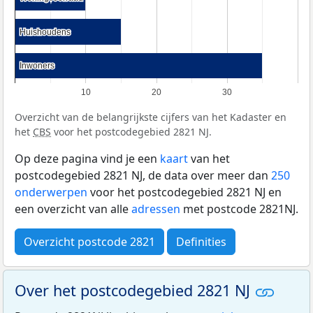
Huishoudens
Huishoudens
Inwoners
Inwoners
10
20
30
Overzicht van de belangrijkste cijfers van het Kadaster en
het
CBS
voor het postcodegebied 2821 NJ.
Op deze pagina vind je een
kaart
van het
postcodegebied 2821 NJ, de data over meer dan
250
onderwerpen
voor het postcodegebied 2821 NJ en
een overzicht van alle
adressen
met postcode 2821NJ.
Overzicht postcode 2821
Definities
Over het postcodegebied 2821 NJ