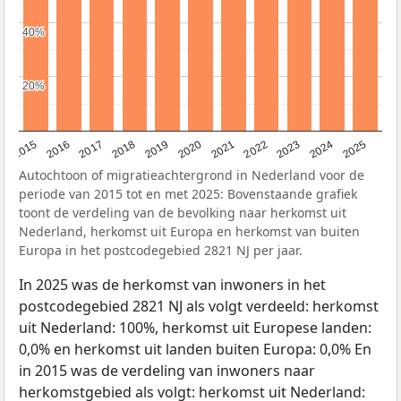
40%
40%
20%
20%
2019
2022
2017
2025
2020
2015
2023
2018
2021
2016
2024
Autochtoon of migratieachtergrond in Nederland voor de
periode van 2015 tot en met 2025: Bovenstaande grafiek
toont de verdeling van de bevolking naar herkomst uit
Nederland, herkomst uit Europa en herkomst van buiten
Europa in het postcodegebied 2821 NJ per jaar.
In 2025 was de herkomst van inwoners in het
postcodegebied 2821 NJ als volgt verdeeld: herkomst
uit Nederland: 100%, herkomst uit Europese landen:
0,0% en herkomst uit landen buiten Europa: 0,0% En
in 2015 was de verdeling van inwoners naar
herkomstgebied als volgt: herkomst uit Nederland: