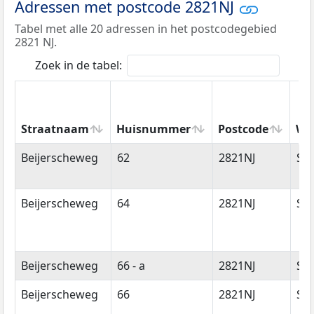
Adressen met postcode 2821NJ
Tabel met alle 20 adressen in het postcodegebied
2821 NJ.
Zoek in de tabel:
Straatnaam
Huisnummer
Postcode
Wo
Straatnaam
Huisnummer
Postcode
Wo
Beijerscheweg
62
2821NJ
Sto
Beijerscheweg
64
2821NJ
Sto
Beijerscheweg
66 - a
2821NJ
Sto
Beijerscheweg
66
2821NJ
Sto