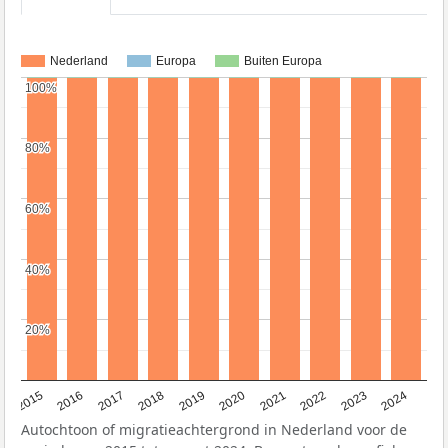
Nederland
Europa
Buiten Europa
100%
100%
80%
80%
60%
60%
40%
40%
20%
20%
2015
2016
2017
2018
2019
2020
2021
2022
2023
2024
Autochtoon of migratieachtergrond in Nederland voor de