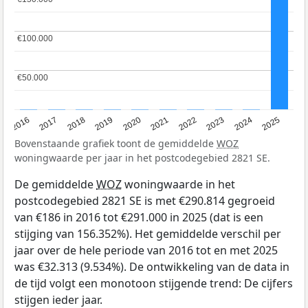
€100.000
€100.000
€50.000
€50.000
2016
2017
2018
2019
2020
2021
2022
2023
2024
2025
Bovenstaande grafiek toont de gemiddelde
WOZ
woningwaarde per jaar in het postcodegebied 2821 SE.
De gemiddelde
WOZ
woningwaarde in het
postcodegebied 2821 SE is met €290.814 gegroeid
van €186 in 2016 tot €291.000 in 2025 (dat is een
stijging van 156.352%). Het gemiddelde verschil per
jaar over de hele periode van 2016 tot en met 2025
was €32.313 (9.534%). De ontwikkeling van de data in
de tijd volgt een monotoon stijgende trend: De cijfers
stijgen ieder jaar.