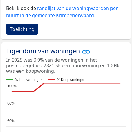
Bekijk ook de
ranglijst van de woningwaarden per
buurt in de gemeente Krimpenerwaard
.
Toelichting
Eigendom van woningen
In 2025 was 0,0% van de woningen in het
postcodegebied 2821 SE een huurwoning en 100%
was een koopwoning.
% Huurwoningen
% Koopwoningen
100%
100%
80%
80%
60%
60%