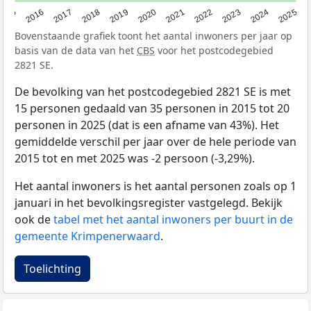
2015
2016
2017
2018
2019
2020
2021
2022
2023
2024
2025
Bovenstaande grafiek toont het aantal inwoners per jaar op
basis van de data van het
CBS
voor het postcodegebied
2821 SE.
De bevolking van het postcodegebied 2821 SE is met
15 personen gedaald van 35 personen in 2015 tot 20
personen in 2025 (dat is een afname van 43%). Het
gemiddelde verschil per jaar over de hele periode van
2015 tot en met 2025 was -2 persoon (-3,29%).
Het aantal inwoners is het aantal personen zoals op 1
januari in het bevolkingsregister vastgelegd. Bekijk
ook de
tabel met het aantal inwoners per buurt in de
gemeente Krimpenerwaard
.
Toelichting