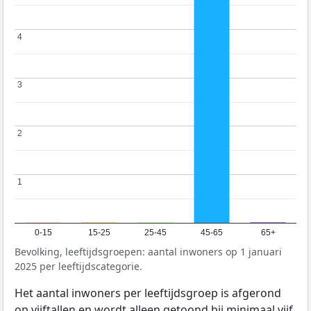
4
4
3
3
2
2
1
1
0-15
15-25
25-45
45-65
65+
Bevolking, leeftijdsgroepen: aantal inwoners op 1 januari
2025 per leeftijdscategorie.
Het aantal inwoners per leeftijdsgroep is afgerond
op vijftallen en wordt alleen getoond bij minimaal vijf