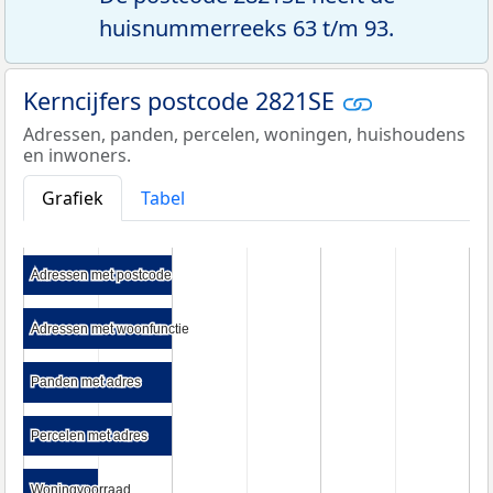
huisnummerreeks 63 t/m 93.
Kerncijfers postcode 2821SE
Adressen, panden, percelen, woningen, huishoudens
en inwoners.
Grafiek
Tabel
Adressen met postcode
Adressen met postcode
Adressen met woonfunctie
Adressen met woonfunctie
Panden met adres
Panden met adres
Percelen met adres
Percelen met adres
Woningvoorraad
Woningvoorraad