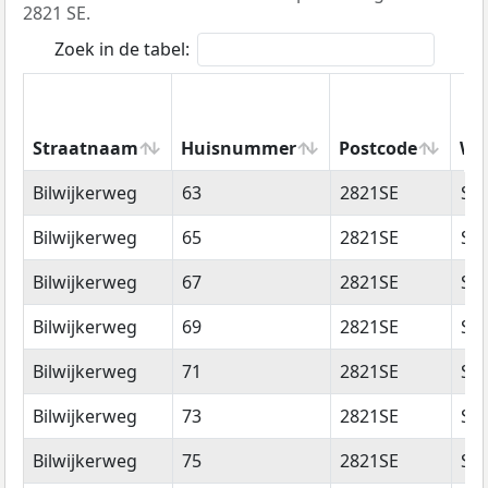
2821 SE.
Zoek in de tabel:
Straatnaam
Huisnummer
Postcode
Wo
Straatnaam
Huisnummer
Postcode
Wo
Bilwijkerweg
63
2821SE
Sto
Bilwijkerweg
65
2821SE
Sto
Bilwijkerweg
67
2821SE
Sto
Bilwijkerweg
69
2821SE
Sto
Bilwijkerweg
71
2821SE
Sto
Bilwijkerweg
73
2821SE
Sto
Bilwijkerweg
75
2821SE
Sto