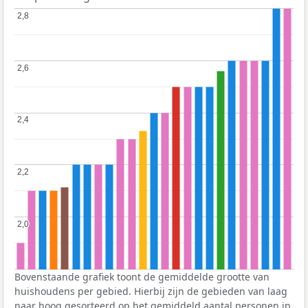
2,8
2,8
2,6
2,6
2,4
2,4
2,2
2,2
2,0
2,0
Bovenstaande grafiek toont de gemiddelde grootte van
huishoudens per gebied. Hierbij zijn de gebieden van laag
naar hoog gesorteerd op het gemiddeld aantal personen in