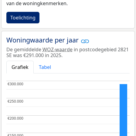
van de woningkenmerken.
Toelichting
Woningwaarde per jaar
De gemiddelde
WOZ-waarde
in postcodegebied 2821
SE was €291.000 in 2025.
Grafiek
Tabel
€300.000
€300.000
€250.000
€250.000
€200.000
€200.000
€150.000
€150.000