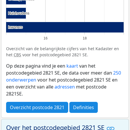
Huishoudens
Huishoudens
Inwoners
Inwoners
16
18
Overzicht van de belangrijkste cijfers van het Kadaster en
het
CBS
voor het postcodegebied 2821 SE.
Op deze pagina vind je een
kaart
van het
postcodegebied 2821 SE, de data over meer dan
250
onderwerpen
voor het postcodegebied 2821 SE en
een overzicht van alle
adressen
met postcode
2821SE.
Overzicht postcode 2821
Definities
Over het postcodegebied 2821 SE