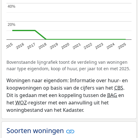
40%
40%
20%
20%
2019
2022
2025
2017
2020
2023
2015
2018
2021
2024
2016
Bovenstaande lijngrafiek toont de verdeling van woningen
naar type eigendom, koop of huur, per jaar tot en met 2025.
Woningen naar eigendom: Informatie over huur- en
koopwoningen op basis van de cijfers van het
CBS
.
Dit is gedaan met een koppeling tussen de
BAG
en
het
WOZ
-register met een aanvulling uit het
woningbestand van het Kadaster.
Soorten woningen