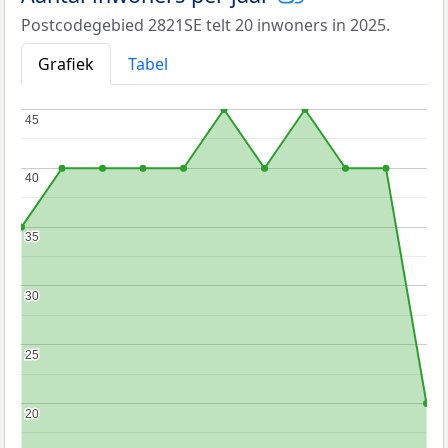
Postcodegebied 2821SE telt 20 inwoners in 2025.
Grafiek
Tabel
45
45
40
40
35
35
30
30
25
25
20
20