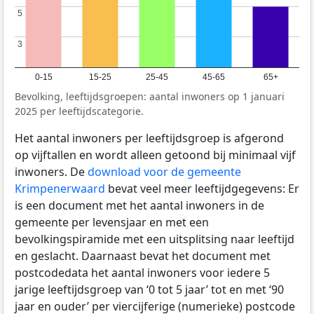
5
5
3
3
0-15
15-25
25-45
45-65
65+
Bevolking, leeftijdsgroepen: aantal inwoners op 1 januari
2025 per leeftijdscategorie.
Het aantal inwoners per leeftijdsgroep is afgerond
op vijftallen en wordt alleen getoond bij minimaal vijf
inwoners. De
download voor de gemeente
Krimpenerwaard
bevat veel meer leeftijdgegevens: Er
is een document met het aantal inwoners in de
gemeente per levensjaar en met een
bevolkingspiramide met een uitsplitsing naar leeftijd
en geslacht. Daarnaast bevat het document met
postcodedata het aantal inwoners voor iedere 5
jarige leeftijdsgroep van ‘0 tot 5 jaar’ tot en met ‘90
jaar en ouder’ per viercijferige (numerieke) postcode