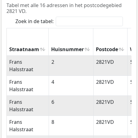
Tabel met alle 16 adressen in het postcodegebied
2821 VD.
Zoek in de tabel:
Straatnaam
Huisnummer
Postcode
Wo
Straatnaam
Huisnummer
Postcode
Wo
Frans
2
2821VD
Sto
Halsstraat
Frans
4
2821VD
Sto
Halsstraat
Frans
6
2821VD
Sto
Halsstraat
Frans
8
2821VD
Sto
Halsstraat