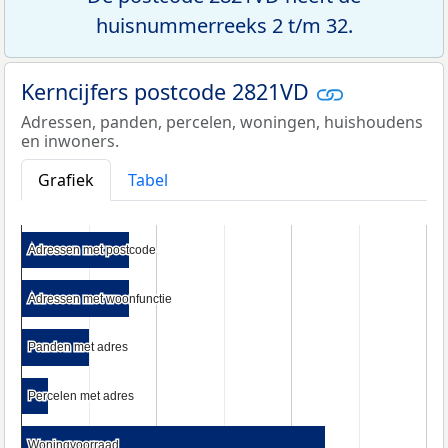
huisnummerreeks 2 t/m 32.
Kerncijfers postcode 2821VD
Adressen, panden, percelen, woningen, huishoudens
en inwoners.
Grafiek
Tabel
Adressen met postcode
Adressen met postcode
Adressen met woonfunctie
Adressen met woonfunctie
Panden met adres
Panden met adres
Percelen met adres
Percelen met adres
Woningvoorraad
Woningvoorraad