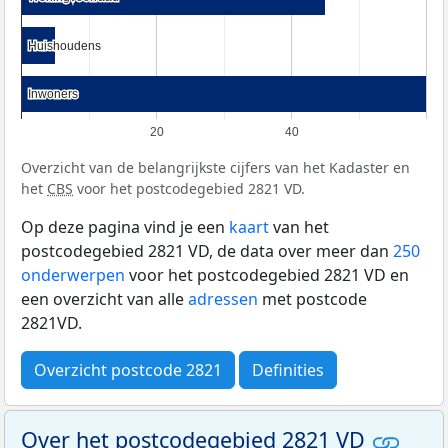
Huishoudens
Huishoudens
Inwoners
Inwoners
20
40
Overzicht van de belangrijkste cijfers van het Kadaster en
het
CBS
voor het postcodegebied 2821 VD.
Op deze pagina vind je een
kaart
van het
postcodegebied 2821 VD, de data over meer dan
250
onderwerpen
voor het postcodegebied 2821 VD en
een overzicht van alle
adressen
met postcode
2821VD.
Overzicht postcode 2821
Definities
Over het postcodegebied 2821 VD