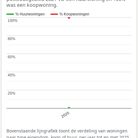
was een koopwoning.
% Huurwoningen
% Koopwoningen
100%
100%
80%
80%
60%
60%
40%
40%
20%
20%
2025
Bovenstaande lijngrafiek toont de verdeling van woningen
naar type eigendom, koop of huur, per jaar tot en met 2025.