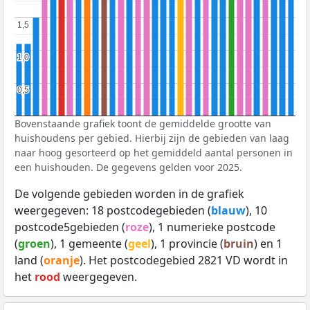
1,5
1,5
1,0
1,0
0,5
0,5
Bovenstaande grafiek toont de gemiddelde grootte van
huishoudens per gebied. Hierbij zijn de gebieden van laag
naar hoog gesorteerd op het gemiddeld aantal personen in
een huishouden. De gegevens gelden voor 2025.
De volgende gebieden worden in de grafiek
weergegeven: 18 postcodegebieden (
blauw
), 10
postcode5gebieden (
roze
), 1 numerieke postcode
(
groen
), 1 gemeente (
geel
), 1 provincie (
bruin
) en 1
land (
oranje
). Het postcodegebied 2821 VD wordt in
het
rood
weergegeven.