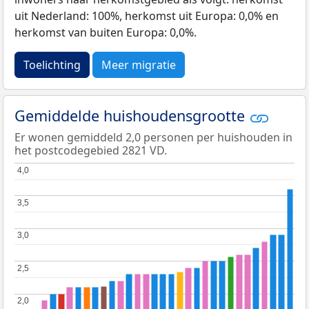
uit Nederland: 100%, herkomst uit Europa: 0,0% en
herkomst van buiten Europa: 0,0%.
Toelichting
Meer migratie
Gemiddelde huishoudensgrootte
Er wonen gemiddeld 2,0 personen per huishouden in
het postcodegebied 2821 VD.
4,0
4,0
3,5
3,5
3,0
3,0
2,5
2,5
2,0
2,0