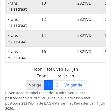
Frans
10
2821VD
Sto
Halsstraat
Frans
12
2821VD
Sto
Halsstraat
Frans
14
2821VD
Sto
Halsstraat
Frans
16
2821VD
Sto
Halsstraat
Toon 1 tot 8 van 16 rijen
Toon
rijen
Vorige
1
2
Volgende
Bovenstaande tabel toont de 16 adressen in het
postcodegebied 2821 VD. Dit zijn alle adressen met
postcode 2821VD in de
BAG
data van het Kadaster van 1 juli
2026.