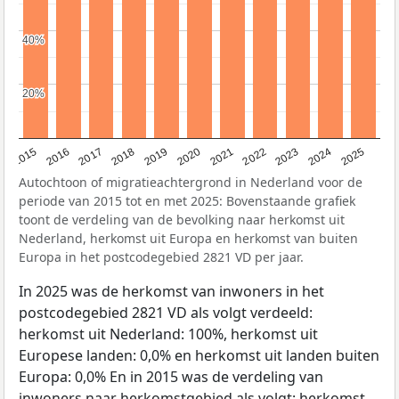
40%
40%
20%
20%
2019
2022
2017
2025
2020
2015
2023
2018
2021
2016
2024
Autochtoon of migratieachtergrond in Nederland voor de
periode van 2015 tot en met 2025: Bovenstaande grafiek
toont de verdeling van de bevolking naar herkomst uit
Nederland, herkomst uit Europa en herkomst van buiten
Europa in het postcodegebied 2821 VD per jaar.
In 2025 was de herkomst van inwoners in het
postcodegebied 2821 VD als volgt verdeeld:
herkomst uit Nederland: 100%, herkomst uit
Europese landen: 0,0% en herkomst uit landen buiten
Europa: 0,0% En in 2015 was de verdeling van
inwoners naar herkomstgebied als volgt: herkomst