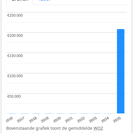
€250.000
€250.000
€200.000
€200.000
€150.000
€150.000
€100.000
€100.000
€50.000
€50.000
2016
2017
2018
2019
2020
2021
2022
2023
2024
2025
Bovenstaande grafiek toont de gemiddelde
WOZ