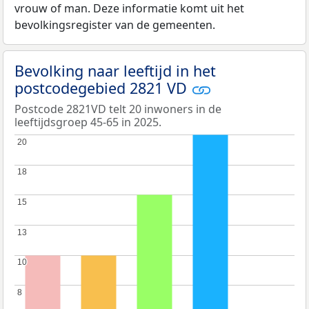
vrouw of man. Deze informatie komt uit het
bevolkingsregister van de gemeenten.
Bevolking naar leeftijd in het
postcodegebied 2821 VD
Postcode 2821VD telt 20 inwoners in de
leeftijdsgroep 45-65 in 2025.
20
20
18
18
15
15
13
13
10
10
8
8