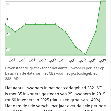
40
40
30
30
20
20
10
10
2015
2016
2017
2018
2019
2020
2021
2022
2023
2024
2025
Bovenstaande grafiek toont het aantal inwoners per jaar op
basis van de data van het
CBS
voor het postcodegebied
2821 VD.
Het aantal inwoners in het postcodegebied 2821 VD
is met 35 inwoners gestegen van 25 inwoners in 2015
tot 60 inwoners in 2025 (dat is een groei van 140%).
Het gemiddelde verschil per jaar over de hele periode