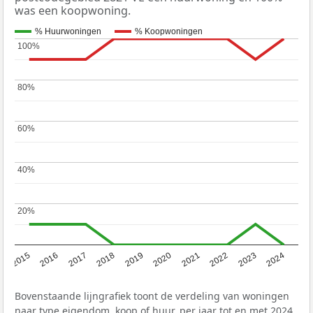
was een koopwoning.
% Huurwoningen
% Koopwoningen
100%
100%
80%
80%
60%
60%
40%
40%
20%
20%
2015
2016
2017
2018
2019
2020
2021
2022
2023
2024
Bovenstaande lijngrafiek toont de verdeling van woningen
naar type eigendom, koop of huur, per jaar tot en met 2024.