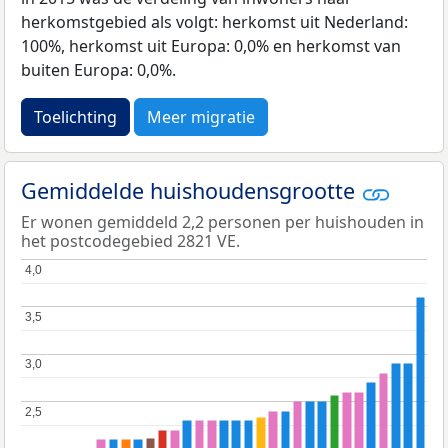
herkomstgebied als volgt: herkomst uit Nederland:
100%, herkomst uit Europa: 0,0% en herkomst van
buiten Europa: 0,0%.
Toelichting
Meer migratie
Gemiddelde huishoudensgrootte
Er wonen gemiddeld 2,2 personen per huishouden in
het postcodegebied 2821 VE.
4,0
4,0
3,5
3,5
3,0
3,0
2,5
2,5