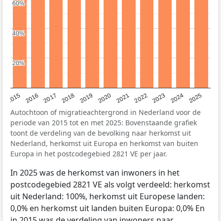
60%
60%
40%
40%
20%
20%
2019
2022
2017
2025
2020
2015
2023
2018
2021
2016
2024
Autochtoon of migratieachtergrond in Nederland voor de
periode van 2015 tot en met 2025: Bovenstaande grafiek
toont de verdeling van de bevolking naar herkomst uit
Nederland, herkomst uit Europa en herkomst van buiten
Europa in het postcodegebied 2821 VE per jaar.
In 2025 was de herkomst van inwoners in het
postcodegebied 2821 VE als volgt verdeeld: herkomst
uit Nederland: 100%, herkomst uit Europese landen:
0,0% en herkomst uit landen buiten Europa: 0,0% En
in 2015 was de verdeling van inwoners naar