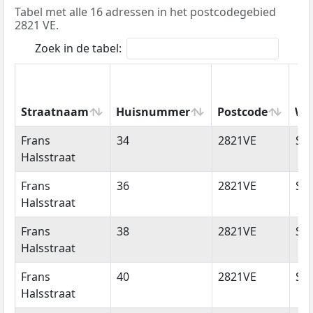
Tabel met alle 16 adressen in het postcodegebied
2821 VE.
Zoek in de tabel:
Straatnaam
Huisnummer
Postcode
Wo
Straatnaam
Huisnummer
Postcode
Wo
Frans
34
2821VE
Sto
Halsstraat
Frans
36
2821VE
Sto
Halsstraat
Frans
38
2821VE
Sto
Halsstraat
Frans
40
2821VE
Sto
Halsstraat