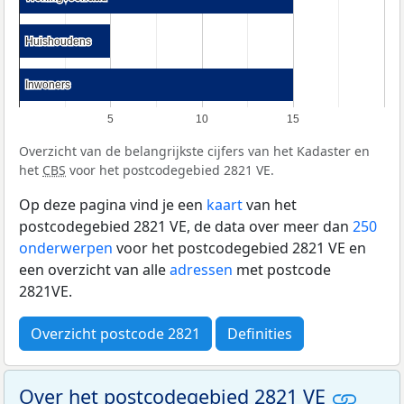
Huishoudens
Huishoudens
Inwoners
Inwoners
5
10
15
Overzicht van de belangrijkste cijfers van het Kadaster en
het
CBS
voor het postcodegebied 2821 VE.
Op deze pagina vind je een
kaart
van het
postcodegebied 2821 VE, de data over meer dan
250
onderwerpen
voor het postcodegebied 2821 VE en
een overzicht van alle
adressen
met postcode
2821VE.
Overzicht postcode 2821
Definities
Over het postcodegebied 2821 VE