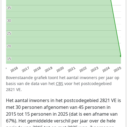
35
35
30
30
25
25
20
20
15
15
2015
2016
2017
2018
2019
2020
2021
2022
2023
2024
2025
Bovenstaande grafiek toont het aantal inwoners per jaar op
basis van de data van het
CBS
voor het postcodegebied
2821 VE.
Het aantal inwoners in het postcodegebied 2821 VE is
met 30 personen afgenomen van 45 personen in
2015 tot 15 personen in 2025 (dat is een afname van
67%). Het gemiddelde verschil per jaar over de hele