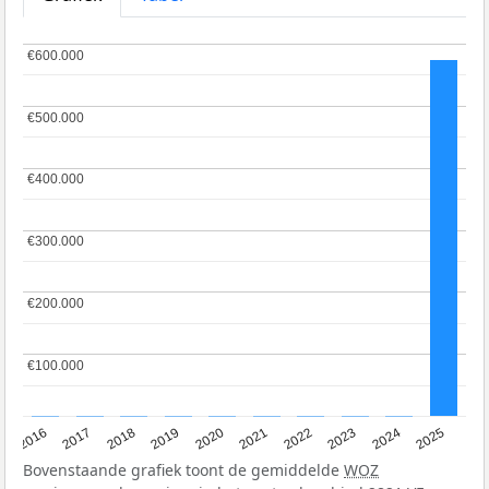
€600.000
€600.000
€500.000
€500.000
€400.000
€400.000
€300.000
€300.000
€200.000
€200.000
€100.000
€100.000
2016
2017
2018
2019
2020
2021
2022
2023
2024
2025
Bovenstaande grafiek toont de gemiddelde
WOZ