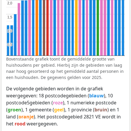
2,0
2,0
1,5
1,5
1,0
1,0
0,5
0,5
Bovenstaande grafiek toont de gemiddelde grootte van
huishoudens per gebied. Hierbij zijn de gebieden van laag
naar hoog gesorteerd op het gemiddeld aantal personen in
een huishouden. De gegevens gelden voor 2025.
De volgende gebieden worden in de grafiek
weergegeven: 18 postcodegebieden (
blauw
), 10
postcode5gebieden (
roze
), 1 numerieke postcode
(
groen
), 1 gemeente (
geel
), 1 provincie (
bruin
) en 1
land (
oranje
). Het postcodegebied 2821 VE wordt in
het
rood
weergegeven.