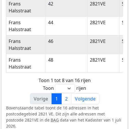
Frans
42
2821VE
Sto
Halsstraat
Frans
44
2821VE
Sto
Halsstraat
Frans
46
2821VE
Sto
Halsstraat
Frans
48
2821VE
Sto
Halsstraat
Toon 1 tot 8 van 16 rijen
Toon
rijen
Vorige
1
2
Volgende
Bovenstaande tabel toont de 16 adressen in het
postcodegebied 2821 VE. Dit zijn alle adressen met
postcode 2821VE in de
BAG
data van het Kadaster van 1 juli
2026.