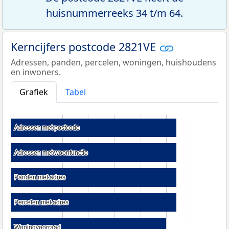
huisnummerreeks 34 t/m 64.
Kerncijfers postcode 2821VE
Adressen, panden, percelen, woningen, huishoudens
en inwoners.
Grafiek
Tabel
Adressen met postcode
Adressen met postcode
Adressen met woonfunctie
Adressen met woonfunctie
Panden met adres
Panden met adres
Percelen met adres
Percelen met adres
Woningvoorraad
Woningvoorraad