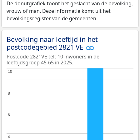
De donutgrafiek toont het geslacht van de bevolking,
vrouw of man. Deze informatie komt uit het
bevolkingsregister van de gemeenten.
Bevolking naar leeftijd in het
postcodegebied 2821 VE
Postcode 2821VE telt 10 inwoners in de
leeftijdsgroep 45-65 in 2025.
10
10
8
8
6
6
4
4